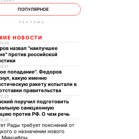
ПОПУЛЯРНОЕ
РЕКЛАМА
ЖИЕ НОВОСТИ
23.40
ров назвал "наилучшее
ие" против российской
истики
23.17
ое попадание". Федоров
нул, какую именно
стическую ракету испытали в
отставки правительства
22.32
нский поручил подготовить
иальную санкционную
цию против РФ. О чем речь
22.20
ет Рады требует пояснений от
кого о назначении нового
ы Минцифры