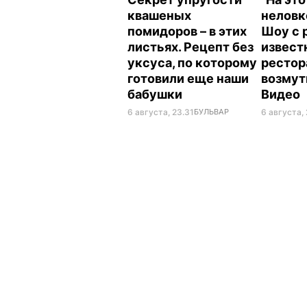
квашеных
неловк
помидоров – в этих
Шоу с 
листьях. Рецепт без
извест
уксуса, по которому
рестор
готовили еще наши
возмут
бабушки
Видео
6 августа, 23.31
БУЛЬВАР
6 августа, 