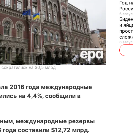
Год н
Росси
6 авгус
Биде
и яйц
прост
слож
6 авгус
сократились на $0,5 млрд
тала 2016 года международные
лись на 4,4%, сообщили в
нным, международные резервы
6 года составили
$
12,72
млрд.