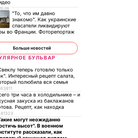
Видео
той. Что
меньше –
самом деле
20.06
"То, что им давно
идчикам
действенные
проигнорировал 45
знакомо". Как украинские
советы "без воды",
летие жены принца
спасатели ликвидируют
как не
Гарри и не поздрав
ВАР
ры во Франции. Фоторепортаж
переплачивать за
невестку
коммуналку
6 августа, 16.28
БУЛЬВАР
Больше новостей
6 августа, 17.17
БУЛЬВАР
УЛЯРНОЕ БУЛЬВАР
Свеклу теперь готовлю только
ак". Интересный рецепт салата,
оторый полюбила вся семья
63811
сего три часа в холодильнике – и
кусная закуска из баклажанов
отова. Рецепт, как находка
41323
Такие могут неожиданно
остичь высот". В военном
нституте рассказали, как