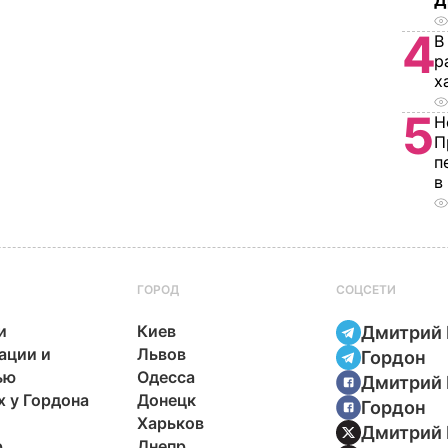
Д
4
В
р
х
5
Н
П
п
в
ГОРОД
СОЦСЕТИ
и
Киев
Дмитрий 
ации и
Львов
Гордон
ью
Одесса
Дмитрий 
х у Гордона
Донецк
Гордон
Харьков
Дмитрий 
р
Днепр