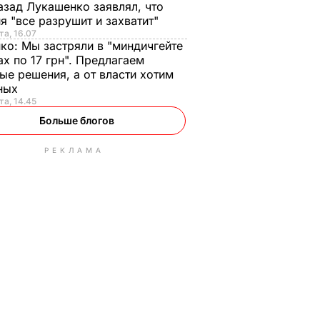
азад Лукашенко заявлял, что
я "все разрушит и захватит"
та, 16.07
нко:
Мы застряли в "миндичгейте
ах по 17 грн". Предлагаем
ые решения, а от власти хотим
ных
та, 14.45
Больше блогов
РЕКЛАМА