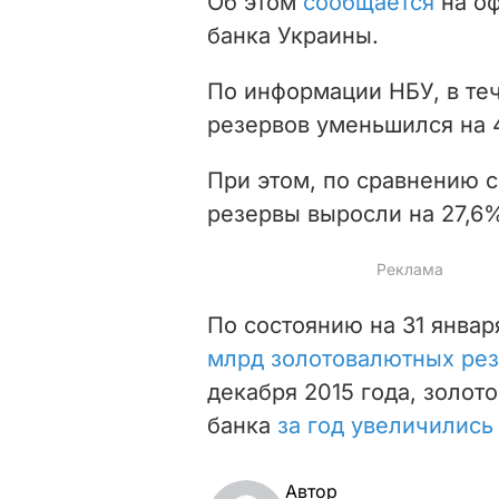
Об этом
сообщается
на оф
банка Украины.
По информации НБУ, в те
резервов уменьшился на 
При этом, п
о сравнению 
резервы выросли на 27,6
По состоянию на 31 январ
млрд золотовалютных ре
декабря 2015 года, золо
банка
за год увеличились
Автор