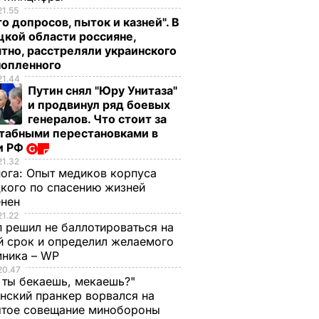
21.55
о допросов, пыток и казней". В
кой области россияне,
тно, расстреляли украинского
нопленного
21.44
Путин снял "Юру Унитаза"
и продвинул ряд боевых
генералов. Что стоит за
табными перестановками в
и РФ
21.32
нога:
Опыт медиков корпуса
кого по спасению жизней
енен
21.22
 решил не баллотироваться на
й срок и определил желаемого
мника – WP
20.47
 ты бекаешь, мекаешь?"
нский пранкер ворвался на
ытое совещание минобороны
у
Платежки станут
Почему Чарльз III н