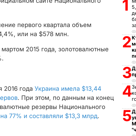
1
ициальном сайте Национального
М
i
5
д
d
б
чение первого квартала объем
з
e
4,4%, или на
$
578 млн.
2
К
м
o
с мартом 2015
года, золотовалютные
к
п
%.
3
Д
п
4
З
я 2016 года
Украина имела $13,44
к
зервов
. При этом, по данным на конец
г
товалютные резервы Национального
5
Д
 на 77% и составляли $13,3 млрд
.
у
М
"