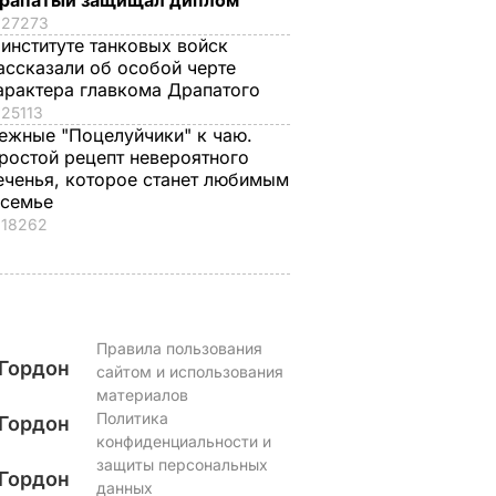
рапатый защищал диплом
27273
 институте танковых войск
ассказали об особой черте
арактера главкома Драпатого
25113
ежные "Поцелуйчики" к чаю.
ростой рецепт невероятного
еченья, которое станет любимым
 семье
18262
Правила пользования
Гордон
сайтом и использования
материалов
Политика
Гордон
конфиденциальности и
защиты персональных
Гордон
данных