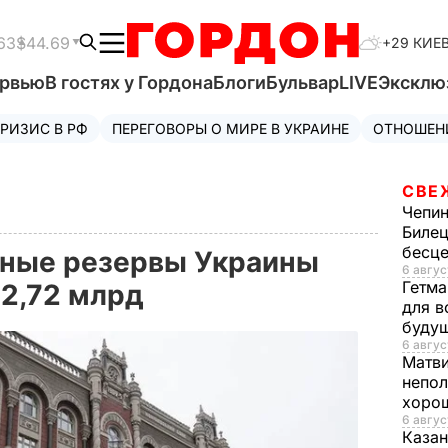
63
$44.69
+29 КИЕ
ервью
В гостях у Гордона
Блоги
Бульвар
LIVE
Эксклю
РИЗИС В РФ
ПЕРЕГОВОРЫ О МИРЕ В УКРАИНЕ
ОТНОШЕН
СВЕ
Чепи
Билец
бесц
ные резервы Украины
6 авгус
Гетма
12,72 млрд
для в
буду
6 авгус
Матв
непол
хорош
6 авгус
Казан