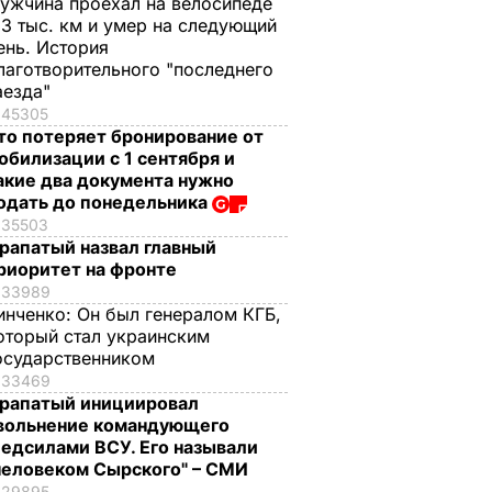
ужчина проехал на велосипеде
,3 тыс. км и умер на следующий
ень. История
лаготворительного "последнего
аезда"
45305
то потеряет бронирование от
обилизации с 1 сентября и
акие два документа нужно
одать до понедельника
35503
рапатый назвал главный
риоритет на фронте
33989
инченко:
Он был генералом КГБ,
оторый стал украинским
осударственником
33469
рапатый инициировал
вольнение командующего
едсилами ВСУ. Его называли
человеком Сырского" – СМИ
29895