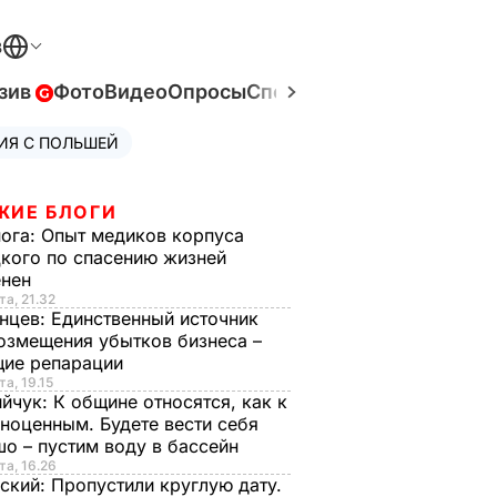
В
зив
Фото
Видео
Опросы
Спецпроекты
Война в Ук
ИЯ С ПОЛЬШЕЙ
ЖИЕ БЛОГИ
нога:
Опыт медиков корпуса
кого по спасению жизней
енен
та, 21.32
нцев:
Единственный источник
озмещения убытков бизнеса –
щие репарации
та, 19.15
ийчук:
К общине относятся, как к
ноценным. Будете вести себя
о – пустим воду в бассейн
та, 16.26
ский:
Пропустили круглую дату.