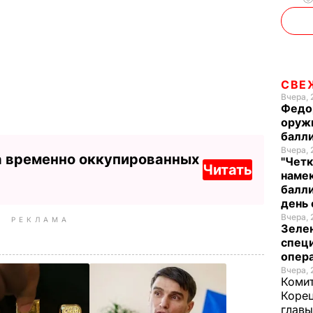
СВЕ
Вчера, 
Федо
оруж
балл
Вчера, 
а временно оккупированных
"Четк
Читать
намек
балли
день 
Вчера, 
РЕКЛАМА
Зеле
спец
опера
Вчера, 
Комит
Корец
глав