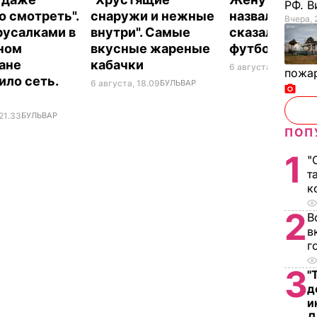
РФ. 
о смотреть".
снаружи и нежные
назвали толс
Вчера, 
русалками в
внутри". Самые
сказал ее об
ном
вкусные жареные
футболист
ане
кабачки
6 августа, 17.50
БУЛЬ
пожа
ило сеть.
6 августа, 18.09
БУЛЬВАР
21.33
БУЛЬВАР
ПОП
1
"
т
к
2
В
в
г
3
"
д
и