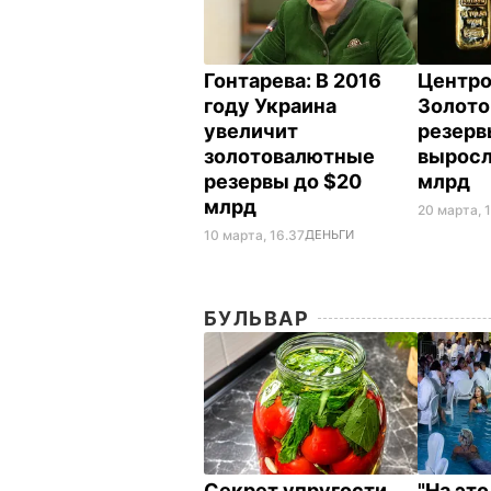
Гонтарева: В 2016
Центро
году Украина
Золот
увеличит
резерв
золотовалютные
выросли
резервы до $20
млрд
млрд
20 марта, 1
10 марта, 16.37
ДЕНЬГИ
БУЛЬВАР
Секрет упругости
"На эт