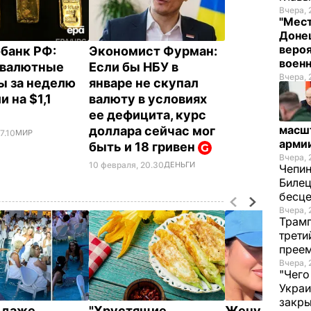
Вчера, 
"Мест
Донец
вероя
банк РФ:
Экономист Фурман:
воен
овалютные
Если бы НБУ в
Вчера, 
ы за неделю
январе не скупал
 на $1,1
валюту в условиях
ее дефицита, курс
масш
доллара сейчас мог
7.10
МИР
арми
быть и 18 гривен
Вчера, 
10 февраля, 20.30
ДЕНЬГИ
Чепи
Билец
бесц
Вчера, 
Трамп
трети
прее
Вчера, 
"Чего
Украи
закр
о даже
"Хрустящие
Жену Роналд