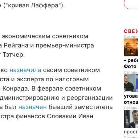
е ("кривая Лаффера").
СВЕ
л экономическим советником
Сегодня
 Рейгана и премьер-министра
 Тэтчер.
– реб
Фото
ько
назначила
своим советником
Сегодня
та и эксперта по налоговым
 Конрада.
В феврале советником
угова
администрированию и реорганизации
отнош
ов был
назначен
бывший заместитель
Сегодня
стра финансов Словакии Иван
прос
Сегодня