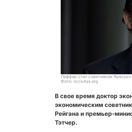
Лаффер стал советником Яресько
Фото: nccivitas.org
В свое время доктор эк
экономическим советни
Рейгана и премьер-мини
Тэтчер.