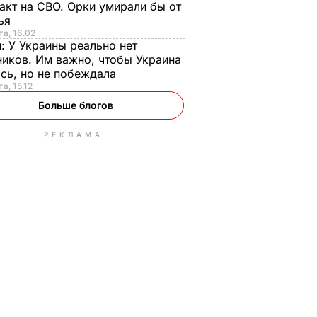
акт на СВО. Орки умирали бы от
тья
та, 16.02
н:
У Украины реально нет
иков. Им важно, чтобы Украина
сь, но не побеждала
а, 15.12
Больше блогов
РЕКЛАМА