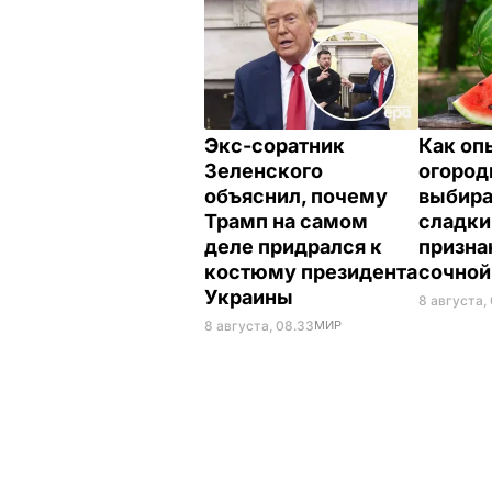
Экс-соратник
Как оп
Зеленского
огород
объяснил, почему
выбир
Трамп на самом
сладки
деле придрался к
призна
костюму президента
сочной
Украины
8 августа, 
8 августа, 08.33
МИР