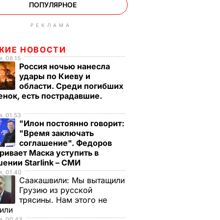
ПОПУЛЯРНОЕ
РЕКЛАМА
ЖИЕ НОВОСТИ
, 08.15
Россия ночью нанесла
удары по Киеву и
области. Среди погибших
енок, есть пострадавшие.
, 01.53
"Илон постоянно говорит:
"Время заключать
соглашение". Федоров
ривает Маска уступить в
ении Starlink – СМИ
, 01.40
Саакашвили:
Мы вытащили
Грузию из русской
трясины. Нам этого не
тили
, 00.43