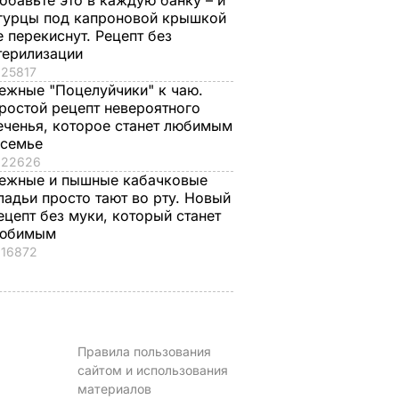
обавьте это в каждую банку – и
гурцы под капроновой крышкой
е перекиснут. Рецепт без
терилизации
25817
ежные "Поцелуйчики" к чаю.
ростой рецепт невероятного
еченья, которое станет любимым
 семье
22626
ежные и пышные кабачковые
ладьи просто тают во рту. Новый
ецепт без муки, который станет
юбимым
16872
Правила пользования
сайтом и использования
материалов