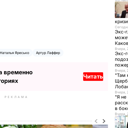
криз
Сегодня
Экс-г
может
Како
Вчера, 
Наталья Яресько
Артур Лаффер
Экс-г
подоз
поже
Вчера, 
а временно
"Там 
Читать
ториях
Щерба
Лоба
Вчера, 
"Я не
РЕКЛАМА
расск
в бо
Вчера, 