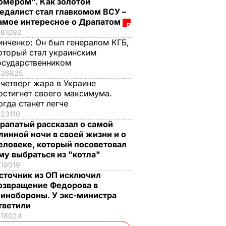
омером". Как золотой
едалист стал главкомом ВСУ –
амое интересное о Драпатом
81092
инченко:
Он был генералом КГБ,
оторый стал украинским
осударственником
36825
 четверг жара в Украине
остигнет своего максимума.
огда станет легче
23110
рапатый рассказал о самой
линной ночи в своей жизни и о
еловеке, который посоветовал
му выбраться из "котла"
19019
сточник из ОП исключил
озвращение Федорова в
инобороны. У экс-министра
тветили
18024