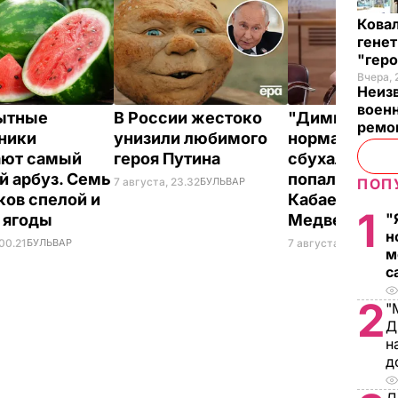
Кова
генет
"гер
Вчера, 
Неиз
военн
ытные
В России жестоко
"Димка был 
ремон
ники
унизили любимого
нормальный, 
ают самый
героя Путина
сбухался". В 
й арбуз. Семь
попали сним
7 августа, 23.32
БУЛЬВАР
ПОП
ков спелой и
Кабаевой с
1
"
 ягоды
Медведевы
н
00.21
БУЛЬВАР
7 августа, 20.39
БУЛ
м
с
2
"
Д
н
д