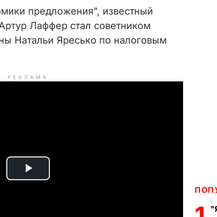
омики предложения", известный
Артур Лаффер стал советником
ны Натальи Яресько по налоговым
РЕКЛАМА
P
ПОП
l
1
"