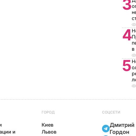
3
Д
о
н
с
4
Н
П
п
в
5
Н
о
р
л
ГОРОД
СОЦСЕТИ
и
Киев
Дмитрий
ации и
Львов
Гордон