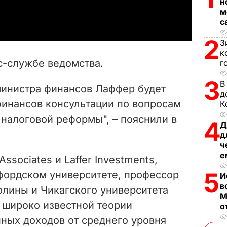
н
a
м
с
y
2
З
V
к
с-службе ведомства.
г
i
3
В
министра финансов Лаффер будет
д
d
финансов консультации по вопросам
К
e
налоговой реформы", – пояснили в
4
Д
д
o
ч
е
Associates и Laffer Investments,
5
фордском университете, профессор
И
в
лины и Чикагского университета
М
 широко известной теории
о
нных доходов от среднего уровня