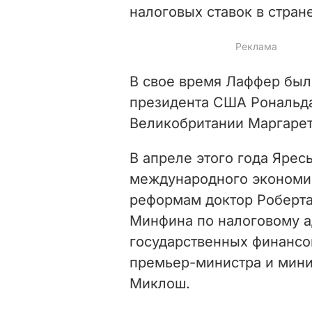
налоговых ставок в стран
В свое время Лаффер бы
президента США Рональда
Великобритании Маргарет
В апреле этого года Ярес
международного экономис
реформам доктор Роберта
Минфина по налоговому 
государственных финанс
премьер-министра и мини
Миклош.