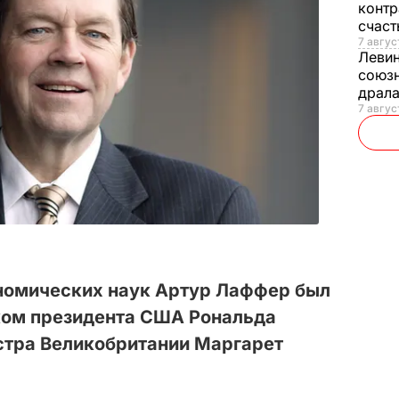
контр
счас
7 авгус
Леви
союзн
драла
7 август
ономических наук Артур Лаффер был
ком президента США Рональда
стра Великобритании Маргарет