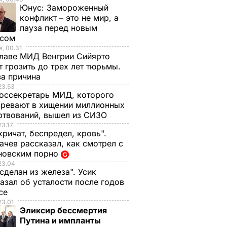
Юнус:
Замороженный
конфликт – это не мир, а
пауза перед новым
исом
, 00.31
лаве МИД Венгрии Сийярто
 грозить до трех лет тюрьмы.
ва причина
23.53
оссекретарь МИД, которого
ревают в хищении миллионных
ртвований, вышел из СИЗО
23.17
кричат, беспредел, кровь".
чев рассказал, как смотрел с
новским порно
23.04
 сделан из железа". Усик
азал об усталости после годов
ксе
23.01
Эликсир бессмертия
Путина и импланты