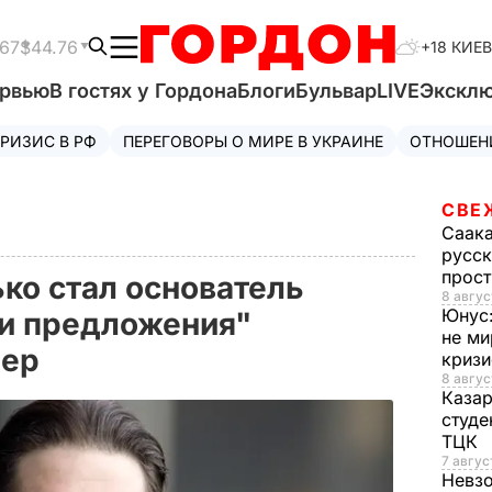
.67
$44.76
+18 КИЕВ
ервью
В гостях у Гордона
Блоги
Бульвар
LIVE
Экскл
РИЗИС В РФ
ПЕРЕГОВОРЫ О МИРЕ В УКРАИНЕ
ОТНОШЕН
СВЕ
Саак
русск
прос
ко стал основатель
8 авгус
Юнус
и предложения"
не ми
фер
криз
8 авгус
Каза
студе
ТЦК
7 авгус
Невз