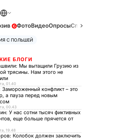
юзив
Фото
Видео
Опросы
Спецпроекты
Война в У
ИЯ С ПОЛЬШЕЙ
ЖИЕ БЛОГИ
ашвили:
Мы вытащили Грузию из
ой трясины. Нам этого не
тили
та, 01.40
:
Замороженный конфликт – это
р, а пауза перед новым
исом
та, 00.43
рин:
У нас сотни тысяч фиктивных
нтов, еще больше прячется от
та, 19.48
оров:
Колобок должен заключить