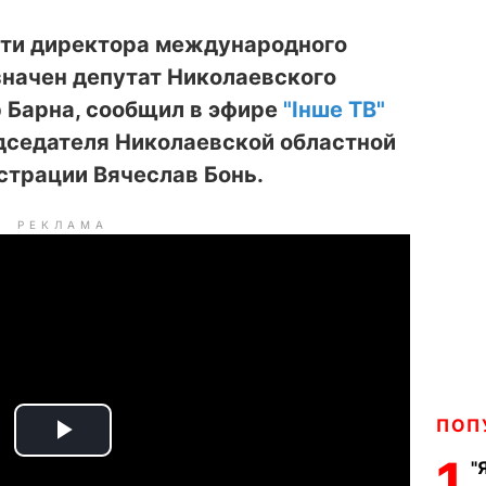
ти директора международного
значен депутат Николаевского
 Барна, сообщил в эфире
"Інше ТВ"
дседателя Николаевской областной
страции Вячеслав Бонь.
РЕКЛАМА
ПОП
P
1
"