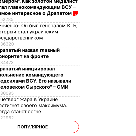
омером". Как золотой медалист
тал главнокомандующим ВСУ –
амое интересное о Драпатом
52285
инченко:
Он был генералом КГБ,
оторый стал украинским
осударственником
36320
рапатый назвал главный
риоритет на фронте
34473
рапатый инициировал
вольнение командующего
едсилами ВСУ. Его называли
человеком Сырского" – СМИ
30095
 четверг жара в Украине
остигнет своего максимума.
огда станет легче
22962
ПОПУЛЯРНОЕ