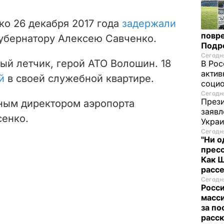
ко 26 декабря 2017 года
задержали
повре
убернатору Алексею Савченко.
Подр
Сегодня
ный летчик, герой АТО Волошин. 18
В Рос
актив
й
в своей служебной квартире.
социо
Сегодня
Прези
ным директором аэропорта
заявл
сенко.
Укра
Сегодня
"Ни о
пресс
Как 
расс
Сегодня
Росси
масси
за по
расск