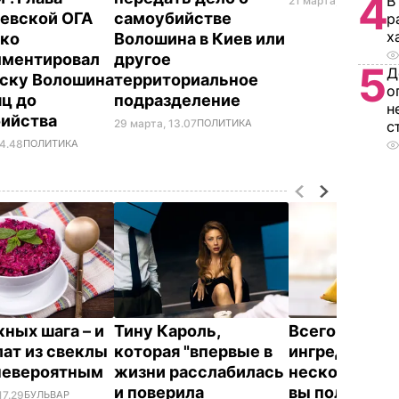
4
В
21 марта, 18.26
ОБЩЕ
евской ОГА
самоубийстве
р
х
ко
Волошина в Киев или
мментировал
другое
5
Д
ску Волошина
территориальное
о
яц до
подразделение
н
бийства
29 марта, 13.07
ПОЛИТИКА
с
14.48
ПОЛИТИКА
жных шага – и
Тину Кароль,
Всего три
лат из свеклы
которая "впервые в
ингредиента 
невероятным
жизни расслабилась
несколько ми
и поверила
вы получите
17.29
БУЛЬВАР