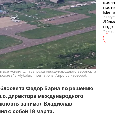
военн
проте
Мино
7 авгус
Эйдм
подст
7 авгус
 все усилия для запуска международного аэропорта
аев" / Mykolaiv International Airport / Facebook
облсовета Федор Барна по решению
и.о. директора международного
лжность занимал Владислав
ил с собой 18 марта.