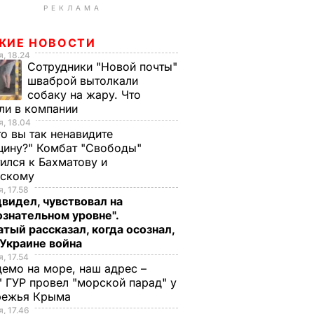
РЕКЛАМА
ЖИЕ НОВОСТИ
, 18.24
Сотрудники "Новой почты"
шваброй вытолкали
собаку на жару. Что
ли в компании
, 18.04
то вы так ненавидите
ину?" Комбат "Свободы"
ился к Бахматову и
нскому
, 17.58
видел, чувствовал на
знательном уровне".
тый рассказал, когда осознал,
 Украине война
, 17.54
демо на море, наш адрес –
 ГУР провел "морской парад" у
режья Крыма
, 17.46