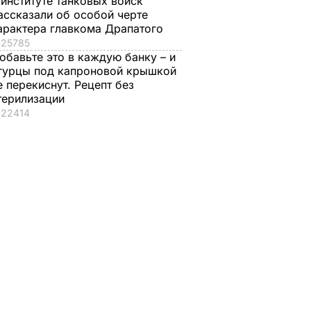
 институте танковых войск
СТВО
ассказали об особой черте
арактера главкома Драпатого
25785
обавьте это в каждую банку – и
гурцы под капроновой крышкой
е перекиснут. Рецепт без
терилизации
22414
Как с Путина
Только такие
и
"снимали мерку" для
удобрения в август
нут – и
Колобка, который
придадут перцу вк
 дома
спровоцировал
и вес