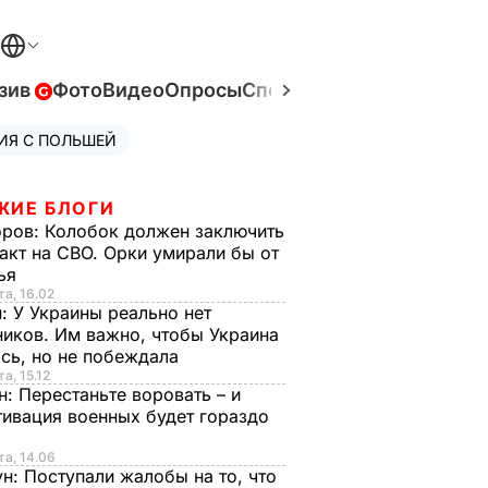
зив
Фото
Видео
Опросы
Спецпроекты
Война в Ук
ИЯ С ПОЛЬШЕЙ
ЖИЕ БЛОГИ
оров:
Колобок должен заключить
акт на СВО. Орки умирали бы от
тья
та, 16.02
н:
У Украины реально нет
иков. Им важно, чтобы Украина
сь, но не побеждала
а, 15.12
н:
Перестаньте воровать – и
ивация военных будет гораздо
та, 14.06
ун:
Поступали жалобы на то, что