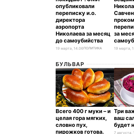
опубликовали
Никола
переписку и.о.
Савчен
директора
проко
аэропорта
перепи
Николаева за месяц
за мес
до самоубийства
самоу
19 марта, 14.06
ПОЛИТИКА
19 марта, 
БУЛЬВАР
Всего 400 г муки – и
Три ва
целая гора мягких,
ваш са
словно пух,
будет 
пирожков готова.
7 августа, 