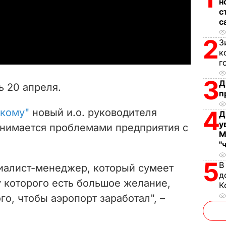
н
l
с
с
a
2
З
y
к
г
V
3
Д
ь 20 апреля.
п
i
4
ькому"
новый и.о. руководителя
Д
d
у
занимается проблемами предприятия с
М
e
"
5
o
В
иалист-менеджер, который сумеет
д
 у которого есть большое желание,
К
го, чтобы аэропорт заработал", –