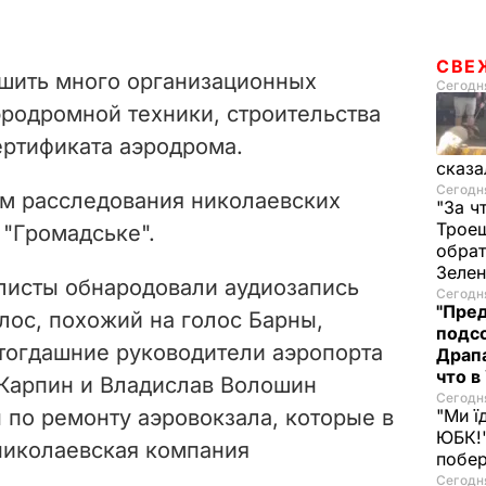
СВЕ
ешить много организационных
Сегодня
эродромной техники, строительства
ертификата аэродрома.
сказа
Сегодня
ом расследования николаевских
"За ч
Троещ
 "Громадське".
обрат
Зеле
алисты обнародовали аудиозапись
Сегодня
"Пред
лос, похожий на голос Барны,
подсо
 тогдашние руководители аэропорта
Драпа
что в
Карпин и Владислав Волошин
Сегодня
"Ми ї
 по ремонту аэровокзала, которые в
ЮБК!"
николаевская компания
побе
Сегодня