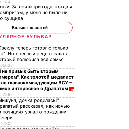
, 16.43
тый: За почти три года, когда я
омбригом, у меня не было ни
го суицида
Больше новостей
УЛЯРНОЕ БУЛЬВАР
Свеклу теперь готовлю только
ак". Интересный рецепт салата,
оторый полюбила вся семья
65632
Я не привык быть вторым
омером". Как золотой медалист
тал главнокомандующим ВСУ –
амое интересное о Драпатом
52285
Мишуня, дочка родилась!"
рапатый рассказал, как ночью
а позициях узнал о рождении
очери
47804