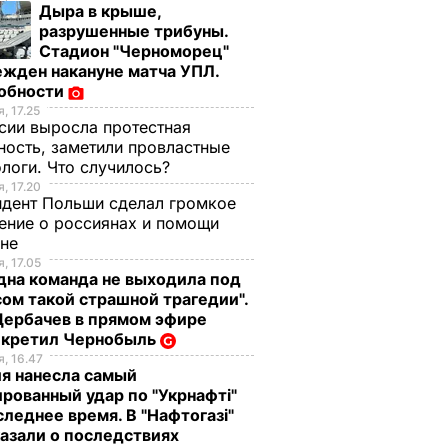
Дыра в крыше,
разрушенные трибуны.
Стадион "Черноморец"
жден накануне матча УПЛ.
обности
, 17.25
сии выросла протестная
ность, заметили провластные
логи. Что случилось?
, 17.20
дент Польши сделал громкое
ение о россиянах и помощи
ине
, 17.05
дна команда не выходила под
ом такой страшной трагедии".
Щербачев в прямом эфире
екретил Чернобыль
, 16.47
я нанесла самый
рованный удар по "Укрнафті"
следнее время. В "Нафтогазі"
азали о последствиях