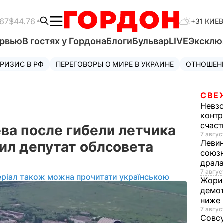
.67
$44.76
+31 КИЕВ
ервью
В гостях у Гордона
Блоги
Бульвар
LIVE
Эксклю
РИЗИС В РФ
ПЕРЕГОВОРЫ О МИРЕ В УКРАИНЕ
ОТНОШЕН
СВЕ
Невз
контр
счас
ва после гибели летчика
7 авгус
Леви
ил депутат облсовета
союзн
драла
7 август
еріал також можна прочитати українською
Жори
демот
ниже
7 авгус
Совс