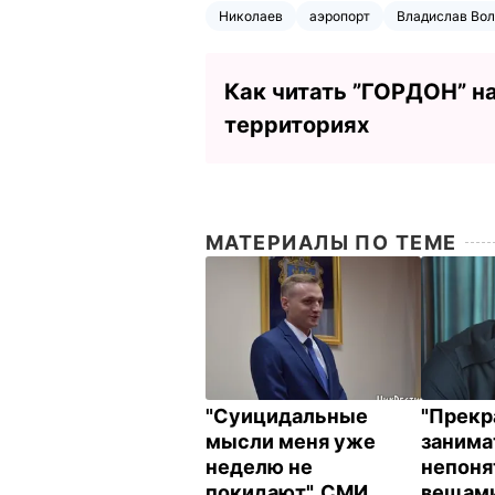
Николаев
аэропорт
Владислав Во
Как читать ”ГОРДОН” н
территориях
МАТЕРИАЛЫ ПО ТЕМЕ
"Суицидальные
"Прекр
мысли меня уже
занима
неделю не
непон
покидают". СМИ
вещами