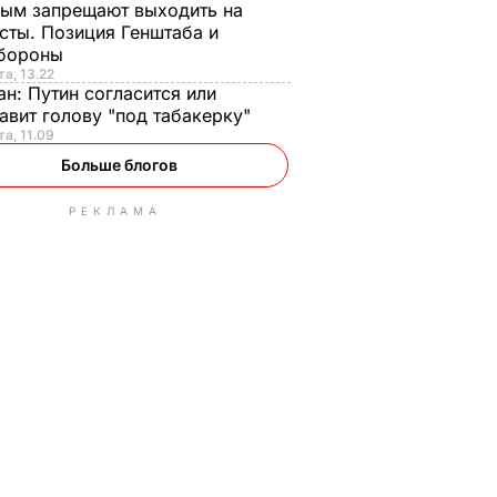
ым запрещают выходить на
сты. Позиция Генштаба и
бороны
та, 13.22
ан:
Путин согласится или
авит голову "под табакерку"
та, 11.09
Больше блогов
РЕКЛАМА