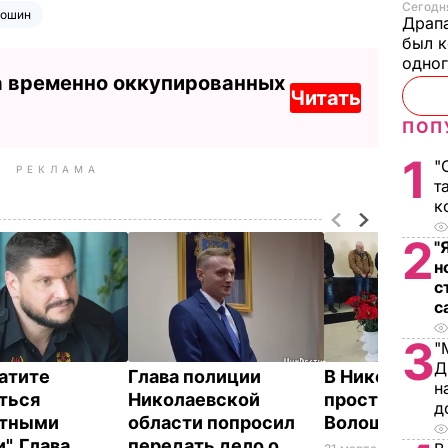
Сегодня
лошин
Драпа
был к
одно
а временно оккупированных
Читать
ПОП
1
"
РЕКЛАМА
т
к
2
"
н
с
с
3
"
Д
атите
Глава полиции
В Николаеве
н
ться
Николаевской
простились с
д
ятными
области попросил
Волошиным
". Глава
передать дело о