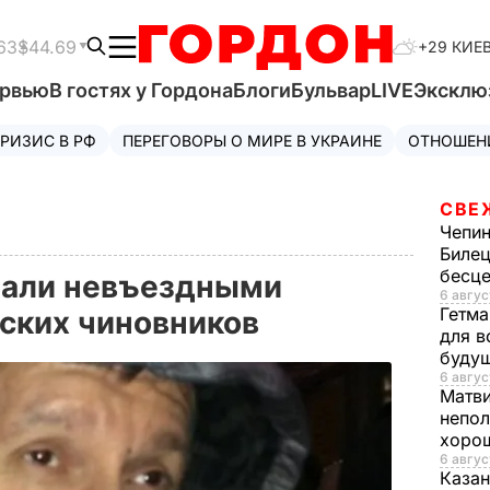
63
$44.69
+29 КИЕ
ервью
В гостях у Гордона
Блоги
Бульвар
LIVE
Эксклю
РИЗИС В РФ
ПЕРЕГОВОРЫ О МИРЕ В УКРАИНЕ
ОТНОШЕН
СВЕ
Чепи
Билец
бесц
лали невъездными
6 авгус
Гетма
ских чиновников
для в
буду
6 авгус
Матв
непол
хорош
6 авгус
Казан