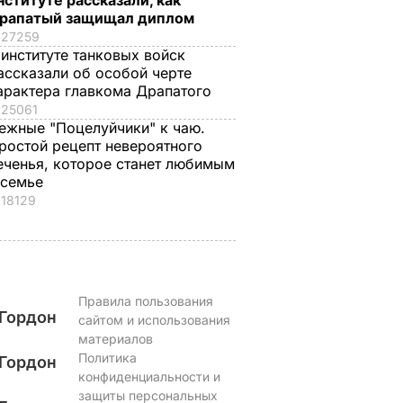
нституте рассказали, как
рапатый защищал диплом
27259
 институте танковых войск
ассказали об особой черте
арактера главкома Драпатого
25061
ежные "Поцелуйчики" к чаю.
ростой рецепт невероятного
еченья, которое станет любимым
 семье
18129
Правила пользования
Гордон
сайтом и использования
материалов
Политика
Гордон
конфиденциальности и
защиты персональных