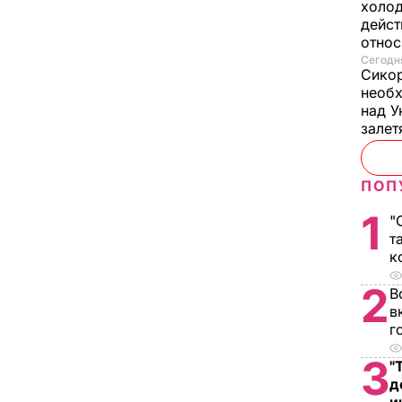
холод
дейст
отно
Сегодня
Сикор
необх
над У
залет
ПОП
1
"
т
к
2
В
в
г
3
"
д