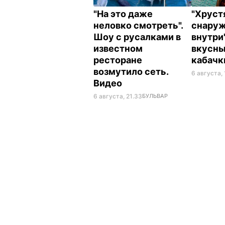
"На это даже
"Хрус
неловко смотреть".
снаруж
Шоу с русалками в
внутри
известном
вкусн
ресторане
кабач
возмутило сеть.
6 августа,
Видео
6 августа, 21.33
БУЛЬВАР