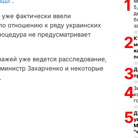
1
вда"
.
М
5
d
д
 уже фактически ввели
б
e
о отношению к ряду украинских
з
роцедура не предусматривает
2
o
К
м
к
п
нажей уже ведется расследование,
3
 министр Захарченко и некоторые
Д
п
.
4
З
к
г
5
Д
у
М
"