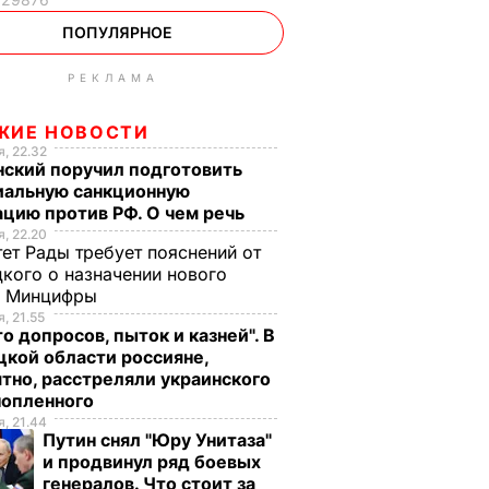
ПОПУЛЯРНОЕ
РЕКЛАМА
ЖИЕ НОВОСТИ
, 22.32
нский поручил подготовить
иальную санкционную
цию против РФ. О чем речь
, 22.20
ет Рады требует пояснений от
кого о назначении нового
ы Минцифры
, 21.55
о допросов, пыток и казней". В
кой области россияне,
тно, расстреляли украинского
нопленного
, 21.44
Путин снял "Юру Унитаза"
и продвинул ряд боевых
генералов. Что стоит за