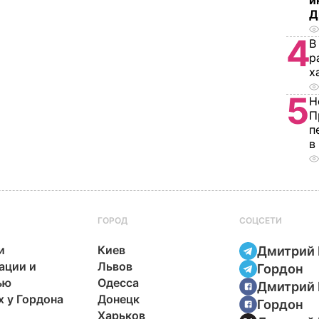
и
Д
4
В
р
х
5
Н
П
п
в
ГОРОД
СОЦСЕТИ
и
Киев
Дмитрий 
ации и
Львов
Гордон
ью
Одесса
Дмитрий 
х у Гордона
Донецк
Гордон
Харьков