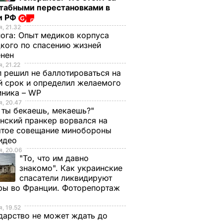
табными перестановками в
анут
Почему Чарльз III на
Галета с
и РФ
самом деле
помидорами
, 21.32
нога:
Опыт медиков корпуса
проигнорировал 45-
готовится легко, а
кого по спасению жизней
оды",
летие жены принца
получается – как в
енен
Гарри и не поздравил
ресторане. Рецепт
, 21.22
ь за
невестку
понравится всей
 решил не баллотироваться на
семье
й срок и определил желаемого
6 августа, 16.28
БУЛЬВАР
мника – WP
ВАР
6 августа, 15.45
БУЛЬВАР
, 20.47
 ты бекаешь, мекаешь?"
нский пранкер ворвался на
ытое совещание минобороны
Видео
, 20.06
"То, что им давно
знакомо". Как украинские
спасатели ликвидируют
ры во Франции. Фоторепортаж
, 19.52
дарство не может ждать до