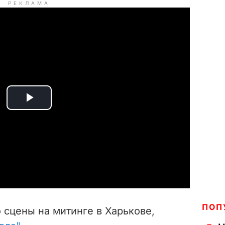
РЕКЛАМА
P
l
a
y
V
ПОП
о сцены на митинге в Харькове,
i