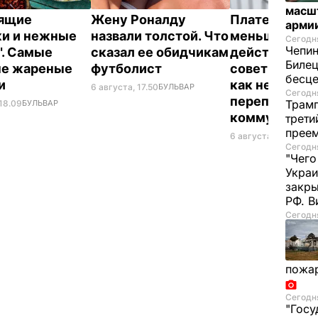
масш
тящие
Жену Роналду
Платежки ст
арми
и и нежные
назвали толстой. Что
меньше –
Сегодня
Чепи
". Самые
сказал ее обидчикам
действенные
Билец
ые жареные
футболист
советы "без в
бесц
ки
как не
6 августа, 17.50
БУЛЬВАР
Сегодня
переплачиват
Трамп
 18.09
БУЛЬВАР
коммуналку
трети
прее
6 августа, 17.17
БУЛЬ
Сегодня
"Чего
Украи
закр
РФ. 
Сегодня
пожа
Сегодня
"Госу