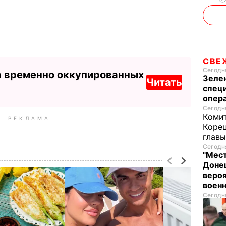
СВЕ
Сегодня
а временно оккупированных
Зеле
Читать
спец
опера
Сегодня
Комит
РЕКЛАМА
Корец
глав
Сегодня
"Мест
Донец
вероя
воен
Сегодня