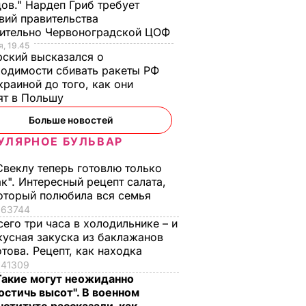
ов." Нардеп Гриб требует
вий правительства
сительно Червоноградской ЦОФ
, 19.45
ский высказался о
одимости сбивать ракеты РФ
краиной до того, как они
ят в Польшу
Больше новостей
УЛЯРНОЕ БУЛЬВАР
Свеклу теперь готовлю только
ак". Интересный рецепт салата,
оторый полюбила вся семья
63744
сего три часа в холодильнике – и
кусная закуска из баклажанов
отова. Рецепт, как находка
41309
Такие могут неожиданно
остичь высот". В военном