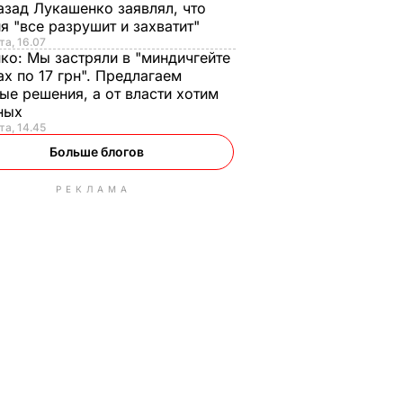
азад Лукашенко заявлял, что
я "все разрушит и захватит"
та, 16.07
нко:
Мы застряли в "миндичгейте
ах по 17 грн". Предлагаем
ые решения, а от власти хотим
ных
та, 14.45
Больше блогов
РЕКЛАМА