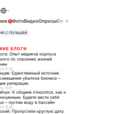
В
зив
Фото
Видео
Опросы
Спецпроекты
Война в Ук
ИЯ С ПОЛЬШЕЙ
ЖИЕ БЛОГИ
нога:
Опыт медиков корпуса
кого по спасению жизней
енен
та, 21.32
нцев:
Единственный источник
озмещения убытков бизнеса –
щие репарации
та, 19.15
ийчук:
К общине относятся, как к
ноценным. Будете вести себя
о – пустим воду в бассейн
та, 16.26
ский:
Пропустили круглую дату.