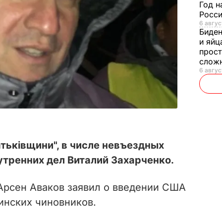
Год н
Росси
6 авгус
Биде
и яйц
прост
слож
6 авгус
атьківщини", в числе невъездных
утренних дел Виталий Захарченко.
 Арсен Аваков заявил о введении США
инских чиновников.