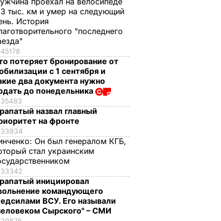
ужчина проехал на велосипеде
,3 тыс. км и умер на следующий
ень. История
лаготворительного "последнего
аезда"
45178
то потеряет бронирование от
обилизации с 1 сентября и
акие два документа нужно
одать до понедельника
35483
рапатый назвал главный
риоритет на фронте
33934
инченко:
Он был генералом КГБ,
оторый стал украинским
осударственником
33342
рапатый инициировал
вольнение командующего
едсилами ВСУ. Его называли
человеком Сырского" – СМИ
29876