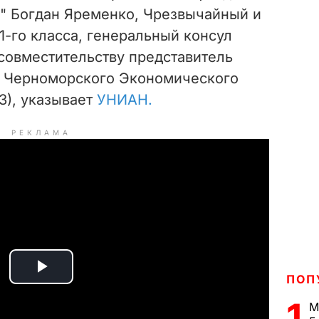
" Богдан Яременко, Чрезвычайный и
-го класса, генеральный консул
совместительству представитель
и Черноморского Экономического
3), указывает
УНИАН.
РЕКЛАМА
P
ПОП
1
М
l