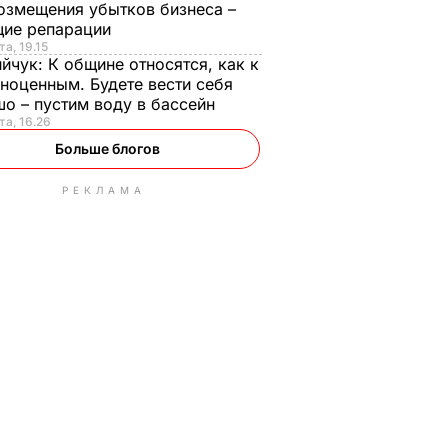
озмещения убытков бизнеса –
щие репарации
та, 19.15
ийчук:
К общине относятся, как к
ноценным. Будете вести себя
о – пустим воду в бассейн
та, 16.26
Больше блогов
РЕКЛАМА