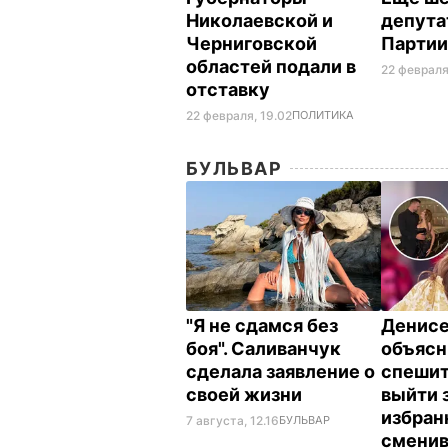
Николаевской и
депута
Черниговской
Партии
областей подали в
22 февраля
отставку
22 февраля, 19.02
ПОЛИТИКА
БУЛЬВАР
"Я не сдамся без
Денис
боя". Саливанчук
объясн
сделала заявление о
спешит
своей жизни
выйти 
избран
7 августа, 12.16
БУЛЬВАР
смени