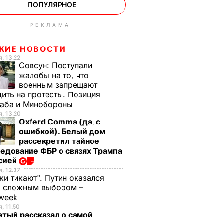
ПОПУЛЯРНОЕ
РЕКЛАМА
ЖИЕ НОВОСТИ
, 13.22
Совсун:
Поступали
жалобы на то, что
военным запрещают
ить на протесты. Позиция
таба и Минобороны
, 13.20
Oxferd Comma (да, с
ошибкой). Белый дом
рассекретил тайное
едование ФБР о связях Трампа
ссией
, 12.37
ки тикают". Путин оказался
д сложным выбором –
week
, 11.50
тый рассказал о самой