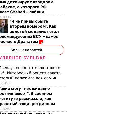
ыму детонирует аэродром
ейское, с которого РФ
кает Shahed – паблик
, 09.47
"Я не привык быть
вторым номером". Как
золотой медалист стал
нокомандующим ВСУ – самое
ресное о Драпатом
Больше новостей
УЛЯРНОЕ БУЛЬВАР
Свеклу теперь готовлю только
ак". Интересный рецепт салата,
оторый полюбила вся семья
65120
Такие могут неожиданно
остичь высот". В военном
нституте рассказали, как
рапатый защищал диплом
28253
сель и