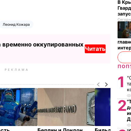
В Кр
Гвард
запус
Сегодня
Леонид Кожара
глав
а временно оккупированных
инте
Читать
ПОП
РЕКЛАМА
1
"
т
к
2
"
д
и
Д
есть
Берлин и Лондон
Бильдт: Брюс