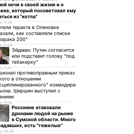
ой ночи в своей жизни и о
еке, который посоветовал ему
ться из "котла"
, 11.38
тели теракта в Оленовке
азали, как составляли списки
барака 200"
, 11.09
Эйдман:
Путин согласится
или подставит голову "под
табакерку"
, 11.01
ризнал противоправным приказ
ого в отношении
сциплинированного" командира
ьона. Ширшин выступил с
лением
, 10.16
Россияне атаковали
дронами людей на рынке
в Сумской области. Много
радавших, есть "тяжелые"
, 09.49