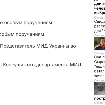
длинн
челов
выбра
Сегодня
Свиде
по особым поручениям
расск
для "
особым поручениям
Сегодня
 Представитель МИД Украины во
Сегодня
Суд п
Сырск
р Консульского департамента МИД
"неди
батал
заяв
Сегодня
пост
Сегодня