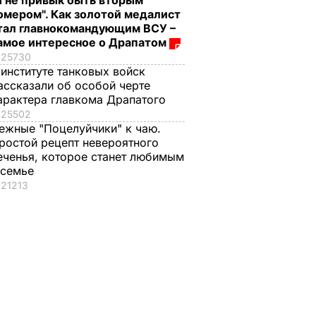
Я не привык быть вторым
нтируют
омером". Как золотой медалист
тал главнокомандующим ВСУ –
ьную
амое интересное о Драпатом
25730
 институте танковых войск
ЛИТИКА
ассказали об особой черте
арактера главкома Драпатого
25502
ежные "Поцелуйчики" к чаю.
ростой рецепт невероятного
еченья, которое станет любимым
 семье
21213
новая
Пять минут – и
"Я не привык быть
я
хрустящие горячие
вторым номером".
елали
бутерброды с
Как золотой
ое фото
тягучим сыром
медалист стал
оем
готовы. Рецепт
главнокомандующ
сочной начинки
ВСУ – самое
ЬВАР