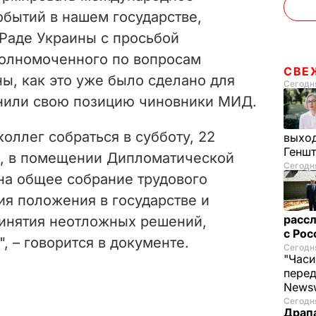
обытий в нашем государстве,
Раде Украины с просьбой
полномоченного по вопросам
СВЕ
ы, как это уже было сделано для
Сегодня
яснили свою позицию чиновники МИД.
коллег собраться в субботу, 22
выход
Генш
00, в помещении Дипломатической
Сегодня
на общее собрание трудового
ия положения в государстве и
рассл
ринятия неотложных решений,
с Ро
, – говорится в документе.
Сегодня
"Часи
пере
News
Сегодня
Драпа