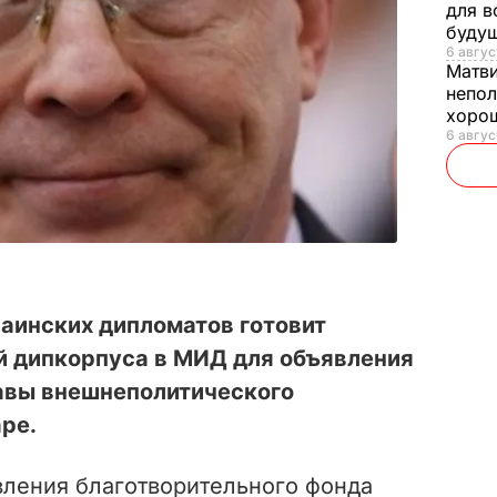
для в
буду
6 авгус
Матв
непол
хорош
6 авгус
аинских дипломатов готовит
й дипкорпуса в МИД для объявления
лавы внешнеполитического
ре.
вления благотворительного фонда