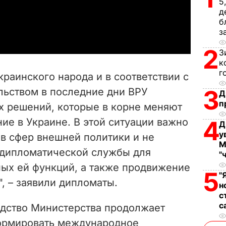
5
д
a
б
з
y
2
З
V
к
г
краинского народа и в соответствии с
i
3
ьством в последние дни ВРУ
Д
п
х решений, которые в корне меняют
d
ие в Украине. В этой ситуации важно
4
Д
e
у
 в сфер внешней политики и не
М
 дипломатической службы для
o
"
ых ей функций, а также продвижение
5
"
, – заявили дипломаты.
н
с
с
водство Министерства продолжает
ормировать международное