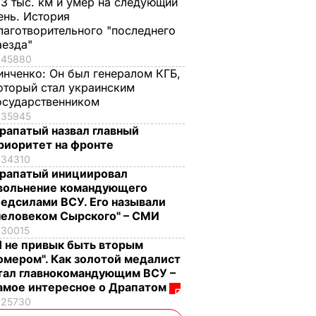
,3 тыс. км и умер на следующий
ень. История
лаготворительного "последнего
аезда"
45880
инченко:
Он был генералом КГБ,
оторый стал украинским
осударственником
35945
рапатый назвал главный
риоритет на фронте
34310
рапатый инициировал
вольнение командующего
едсилами ВСУ. Его называли
человеком Сырского" – СМИ
30015
Я не привык быть вторым
омером". Как золотой медалист
тал главнокомандующим ВСУ –
амое интересное о Драпатом
25730