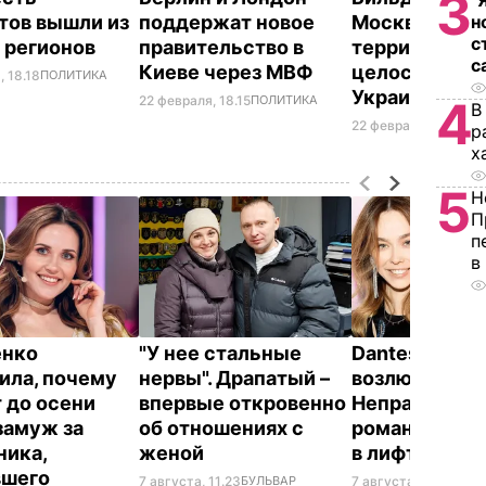
3
"
тов вышли из
поддержат новое
Москва гара
н
с
 регионов
правительство в
территориал
с
Киеве через МВФ
целостность
, 18.18
ПОЛИТИКА
Украины
22 февраля, 18.15
ПОЛИТИКА
4
В
22 февраля, 17.58
ПО
р
х
5
Н
П
п
в
енко
"У нее стальные
Dantes и его 
ила, почему
нервы". Драпатый –
возлюбленна
 до осени
впервые откровенно
Неправда сд
замуж за
об отношениях с
романтическ
ника,
женой
в лифте втр
вшего
7 августа, 11.23
БУЛЬВАР
7 августа, 10.23
БУЛ