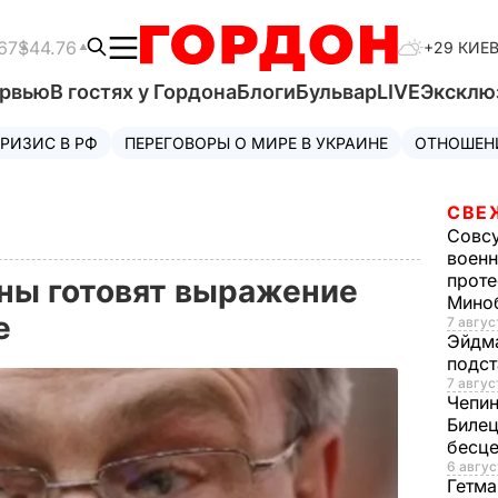
67
$44.76
+29 КИЕ
ервью
В гостях у Гордона
Блоги
Бульвар
LIVE
Эксклю
РИЗИС В РФ
ПЕРЕГОВОРЫ О МИРЕ В УКРАИНЕ
ОТНОШЕН
СВЕ
Совс
военн
проте
ны готовят выражение
Мино
е
7 авгус
Эйдм
подст
7 авгус
Чепи
Билец
бесц
6 авгус
Гетма