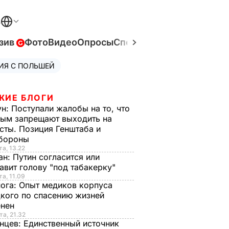
В
зив
Фото
Видео
Опросы
Спецпроекты
Война в Ук
ИЯ С ПОЛЬШЕЙ
ЖИЕ БЛОГИ
ун:
Поступали жалобы на то, что
ым запрещают выходить на
сты. Позиция Генштаба и
бороны
та, 13.22
ан:
Путин согласится или
авит голову "под табакерку"
та, 11.09
нога:
Опыт медиков корпуса
кого по спасению жизней
енен
та, 21.32
нцев:
Единственный источник