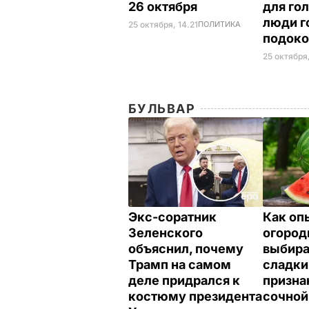
26 октября
для го
люди г
25 октября, 14.21
ПОЛИТИКА
подок
25 октября,
БУЛЬВАР
Экс-соратник
Как оп
Зеленского
огород
объяснил, почему
выбир
Трамп на самом
сладки
деле придрался к
призна
костюму президента
сочной