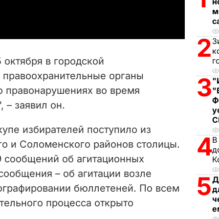
н
a
м
с
y
2
З
V
к
5 октября в городской
г
i
 правоохранительные органы
3
"
о правонарушениях во время
"
d
Ф
 – заявил он.
у
e
купе избирателей поступило из
o
4
В
го и Соломенского районов столицы.
д
9 сообщений об агитационных
К
 сообщения – об агитации возле
5
Д
тографировании бюллетеней. По всем
д
ч
тельного процесса открыто
е