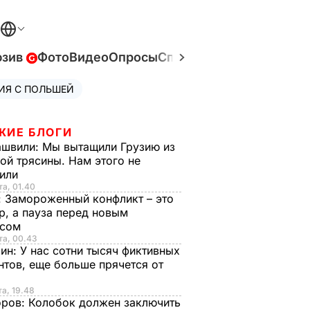
юзив
Фото
Видео
Опросы
Спецпроекты
Война в У
ИЯ С ПОЛЬШЕЙ
ЖИЕ БЛОГИ
ашвили:
Мы вытащили Грузию из
ой трясины. Нам этого не
тили
та, 01.40
:
Замороженный конфликт – это
р, а пауза перед новым
исом
та, 00.43
рин:
У нас сотни тысяч фиктивных
нтов, еще больше прячется от
та, 19.48
оров:
Колобок должен заключить