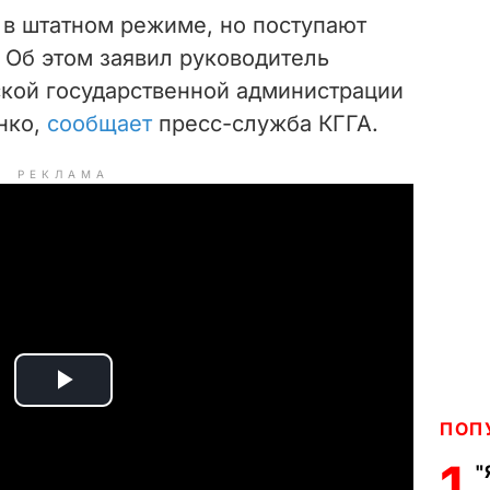
 в штатном режиме, но поступают
Об этом заявил руководитель
ской государственной администрации
нко,
сообщает
пресс-служба КГГА.
РЕКЛАМА
P
ПОП
l
1
"