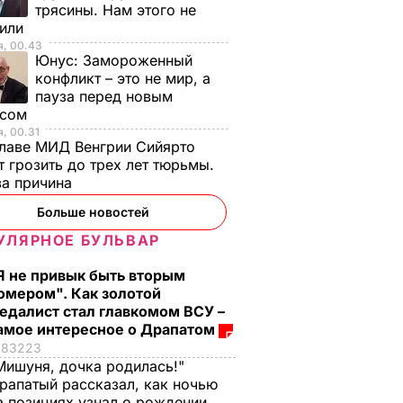
трясины. Нам этого не
тили
я, 00.43
Юнус:
Замороженный
конфликт – это не мир, а
пауза перед новым
исом
, 00.31
лаве МИД Венгрии Сийярто
 грозить до трех лет тюрьмы.
ва причина
Больше новостей
УЛЯРНОЕ БУЛЬВАР
Я не привык быть вторым
омером". Как золотой
едалист стал главкомом ВСУ –
амое интересное о Драпатом
:
В Черкасской
Жебривский:
83223
Мишуня, дочка родилась!"
ов в
области
Выборы в
рапатый рассказал, как ночью
наблюдатели
Мариуполе не
а позициях узнал о рождении