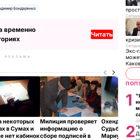
адимир Бондаренко
прос
Сегодн
а временно
Читать
ториях
криз
Сегодня
Экс-г
может
РЕКЛАМА
Како
ПОП
1
"
н
м
с
а некоторых
Милиция проверяет
Охендовский
2
"
ах в Сумах и
информацию о
Судьба выбор
Д
е нет кабинок
сборе подписей в
Мариуполе и
н