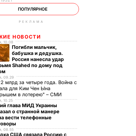
ПОПУЛЯРНОЕ
РЕКЛАМА
ЖИЕ НОВОСТИ
, 10.08
Погибли мальчик,
бабушка и дедушка.
Россия нанесла удар
рьмя Shahed по дому под
ом
, 09.29
2 млрд за четыре года. Война с
ала для Ким Чен Ына
грышем в лотерею" – СМИ
, 10.25
ий глава МИД Украины
азал о странной манере
на вести телефонные
говоры
, 08.55
дка США связала Россию с