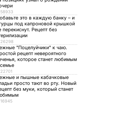
ске
заметили автобусы,
пройдут, если их не
очери
ит от
которые подвозят
перенесут на 15
58933
ды
избирателей к
ноября
обавьте это в каждую банку – и
участку
гурцы под капроновой крышкой
ЛИТИКА
25 октября, 13.47
ПОЛИТИКА
е перекиснут. Рецепт без
25 октября, 13.51
ПОЛИТИКА
терилизации
26298
ежные "Поцелуйчики" к чаю.
ростой рецепт невероятного
еченья, которое станет любимым
 семье
22701
ежные и пышные кабачковые
ладьи просто тают во рту. Новый
ецепт без муки, который станет
вроде
Гости думают, что
"Ничего навязыват
юбимым
пока не
это закуска из
не буду". Драпатый
16945
сеть
ресторана. Как
рассказал, какую
ки
приготовить нежные
профессию выбрал
баклажанные
его сын
м
рулетики без
7 августа, 19.44
БУЛЬВАР