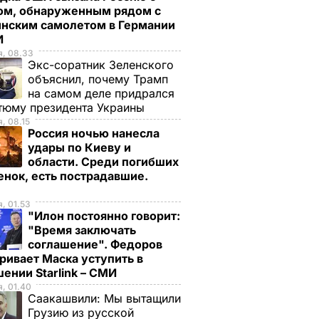
ом, обнаруженным рядом с
инским самолетом в Германии
И
я, 08.33
Экс-соратник Зеленского
объяснил, почему Трамп
на самом деле придрался
тюму президента Украины
, 08.15
Россия ночью нанесла
удары по Киеву и
области. Среди погибших
енок, есть пострадавшие.
, 01.53
"Илон постоянно говорит:
"Время заключать
соглашение". Федоров
ривает Маска уступить в
ении Starlink – СМИ
, 01.40
Саакашвили:
Мы вытащили
Грузию из русской