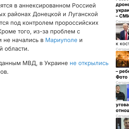
дрон
ятся в аннексированном Россией
укра
ных районах Донецкой и Луганской
– СМ
ятся под контролем пророссийских
Сегодн
Кроме того,
из-за проблем с
и не начались
в
Мариуполе
и
к кос
 области
.
Сегодня
о данным МВД, в Украине
не открылись
ов.
– реб
Фото
Сегодня
угова
отнош
Сегодня