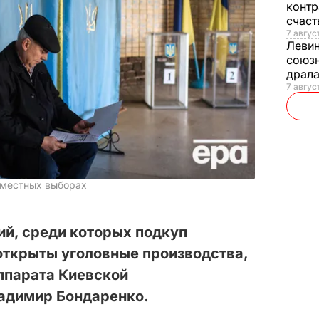
контр
счас
7 авгус
Леви
союзн
драла
7 август
 местных выборах
ий, среди которых подкуп
 открыты уголовные производства,
ппарата Киевской
адимир Бондаренко.