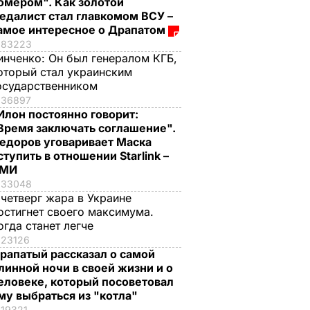
омером". Как золотой
едалист стал главкомом ВСУ –
амое интересное о Драпатом
83223
инченко:
Он был генералом КГБ,
оторый стал украинским
осударственником
36897
Илон постоянно говорит:
Время заключать соглашение".
едоров уговаривает Маска
ступить в отношении Starlink –
СМИ
33048
 четверг жара в Украине
остигнет своего максимума.
огда станет легче
23126
рапатый рассказал о самой
линной ночи в своей жизни и о
еловеке, который посоветовал
му выбраться из "котла"
19321