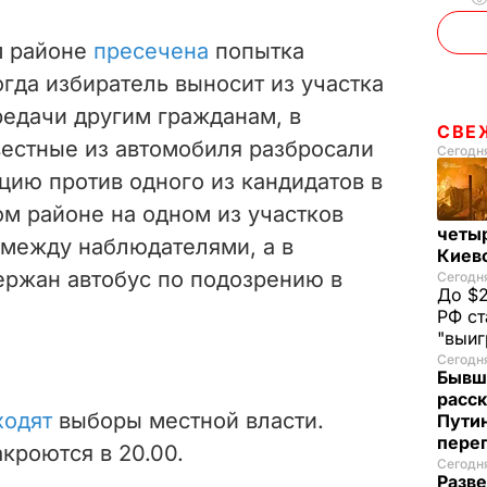
м районе
пресечена
попытка
огда избиратель выносит из участка
редачи другим гражданам, в
СВЕ
естные из автомобиля разбросали
Сегодня
цию против одного из кандидатов в
м районе на одном из участков
четы
 между наблюдателями, а в
Киев
ржан автобус по подозрению в
Сегодня
До $2
РФ ст
"выи
Сегодня
Бывш
расск
ходят
выборы местной власти.
Пути
пере
кроются в 20.00.
Сегодня
Разве