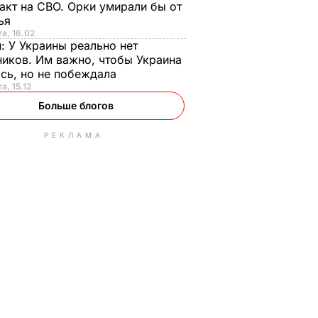
акт на СВО. Орки умирали бы от
тья
та, 16.02
н:
У Украины реально нет
иков. Им важно, чтобы Украина
сь, но не побеждала
а, 15.12
Больше блогов
РЕКЛАМА