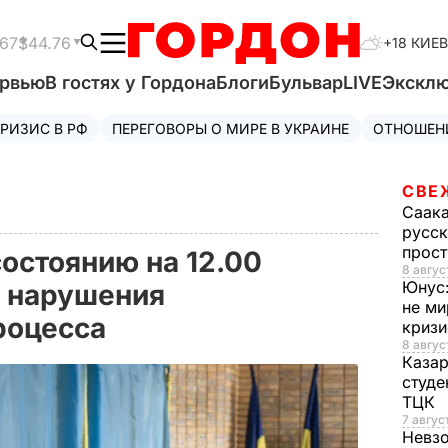
.67
$44.76
+18 КИЕВ
ервью
В гостях у Гордона
Блоги
Бульвар
LIVE
Экскл
РИЗИС В РФ
ПЕРЕГОВОРЫ О МИРЕ В УКРАИНЕ
ОТНОШЕН
СВЕ
Саак
русск
прос
состоянию на 12.00
8 авгус
Юнус
3 нарушения
не ми
роцесса
криз
8 авгус
Каза
студе
ТЦК
7 авгус
Невз