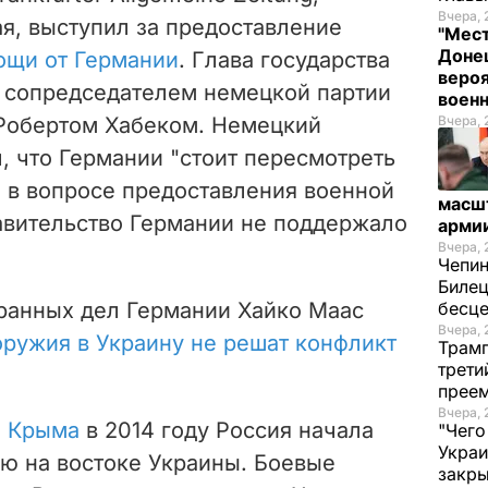
Вчера, 
я, выступил за предоставление
"Мест
Донец
ощи от Германии
. Глава государства
вероя
с сопредседателем немецкой партии
воен
 Робертом Хабеком. Немецкий
Вчера, 
л, что Германии "стоит пересмотреть
 в вопросе предоставления военной
масш
авительство Германии не поддержало
арми
Вчера, 
Чепи
Билец
транных дел Германии Хайко Маас
бесц
Вчера, 
оружия в Украину не решат конфликт
Трамп
трети
прее
Вчера, 
и Крыма
в 2014 году Россия начала
"Чего
Украи
ю на востоке Украины. Боевые
закр