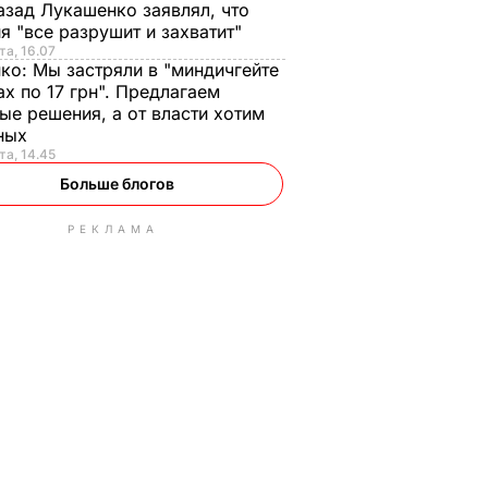
азад Лукашенко заявлял, что
я "все разрушит и захватит"
та, 16.07
нко:
Мы застряли в "миндичгейте
ах по 17 грн". Предлагаем
ые решения, а от власти хотим
ных
та, 14.45
Больше блогов
РЕКЛАМА