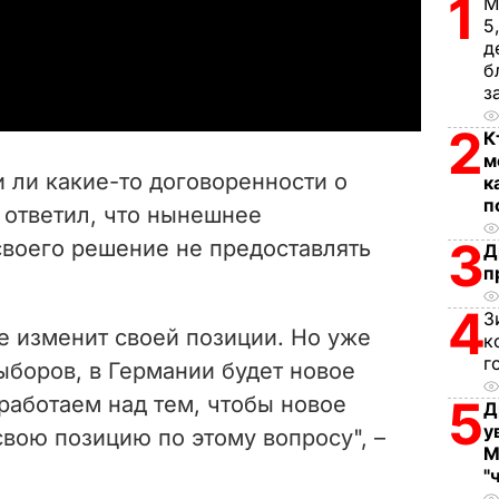
1
l
М
5
д
a
б
з
y
2
К
V
м
 ли какие-то договоренности о
к
i
п
 ответил, что нынешнее
3
своего решение не предоставлять
d
Д
п
e
4
З
е изменит своей позиции. Но уже
к
o
г
ыборов, в Германии будет новое
работаем над тем, чтобы новое
5
Д
у
вою позицию по этому вопросу", –
М
"