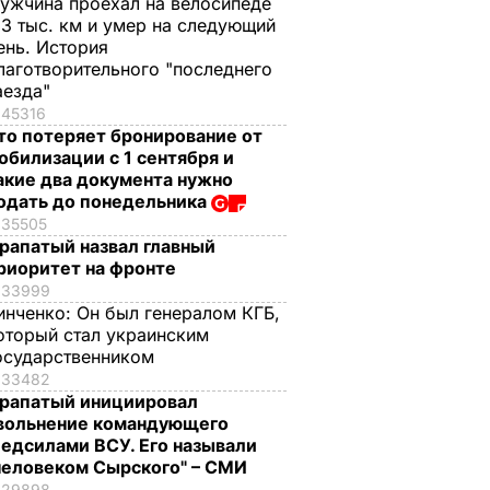
ужчина проехал на велосипеде
,3 тыс. км и умер на следующий
ень. История
лаготворительного "последнего
аезда"
45316
то потеряет бронирование от
обилизации с 1 сентября и
акие два документа нужно
одать до понедельника
35505
рапатый назвал главный
риоритет на фронте
33999
инченко:
Он был генералом КГБ,
оторый стал украинским
осударственником
33482
рапатый инициировал
вольнение командующего
едсилами ВСУ. Его называли
человеком Сырского" – СМИ
29898