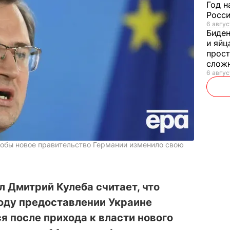
Год н
Росси
6 авгус
Биде
и яйц
прост
слож
6 авгус
тобы новое правительство Германии изменило свою
 Дмитрий Кулеба считает, что
оду предоставлении Украине
 после прихода к власти нового