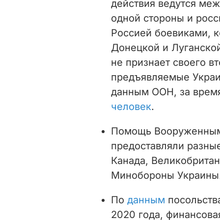
действия ведутся ме
одной стороны и рос
Россией боевиками, к
Донецкой и Луганской
не признает своего в
предъявляемые Украин
данным ООН, за врем
человек
.
Помощь Вооруженным 
предоставляли разные
Канада, Великобрита
Минобороны Украины
По
данным
посольства
2020 года, финансова