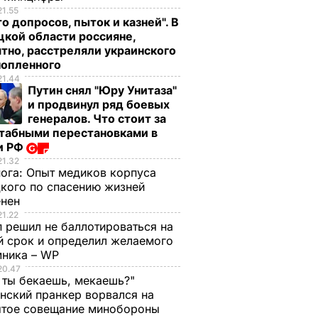
21.55
о допросов, пыток и казней". В
кой области россияне,
тно, расстреляли украинского
нопленного
21.44
Путин снял "Юру Унитаза"
и продвинул ряд боевых
генералов. Что стоит за
табными перестановками в
и РФ
21.32
нога:
Опыт медиков корпуса
кого по спасению жизней
енен
21.22
 решил не баллотироваться на
й срок и определил желаемого
мника – WP
20.47
 ты бекаешь, мекаешь?"
нский пранкер ворвался на
ытое совещание минобороны