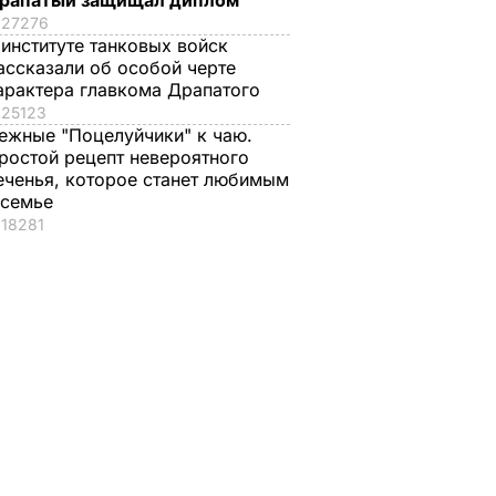
рапатый защищал диплом
27276
 институте танковых войск
ассказали об особой черте
арактера главкома Драпатого
25123
ежные "Поцелуйчики" к чаю.
ростой рецепт невероятного
еченья, которое станет любимым
 семье
18281