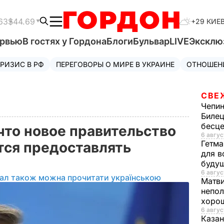
63
$44.69
+29 КИЕ
ервью
В гостях у Гордона
Блоги
Бульвар
LIVE
Эксклю
РИЗИС В РФ
ПЕРЕГОВОРЫ О МИРЕ В УКРАИНЕ
ОТНОШЕН
СВЕ
Чепи
Билец
бесц
что новое правительство
6 авгус
Гетма
тся предоставлять
для в
буду
6 авгус
іал також можна прочитати українською
Матв
непол
хорош
6 авгус
Казан