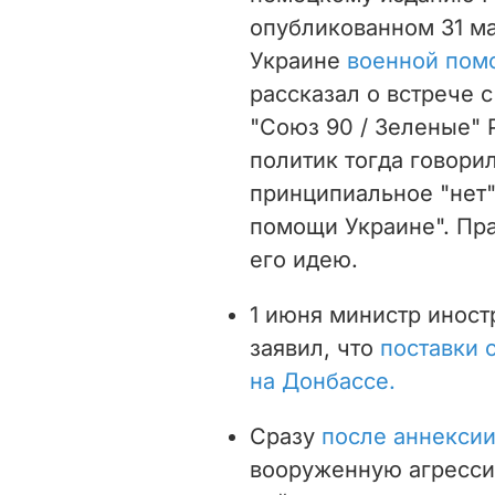
опубликованном 31 ма
Украине
военной пом
рассказал о встрече 
"Союз 90 / Зеленые"
политик тогда говори
принципиальное "нет"
помощи Украине". Пр
его идею.
1 июня министр инос
заявил, что
поставки 
на Донбассе.
Сразу
после аннекси
вооруженную агресси