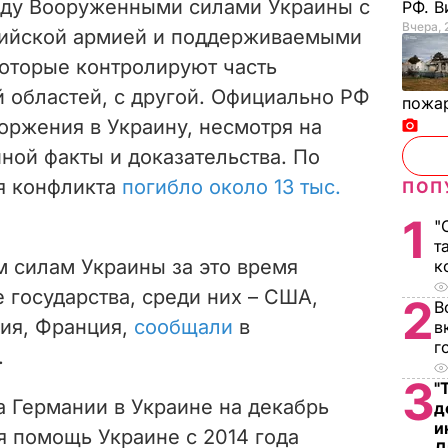
жду Вооруженными силами Украины с
РФ. 
Вчера, 
сийской армией и поддерживаемыми
оторые контролируют часть
 областей, с другой. Официально РФ
пожа
торжения в Украину, несмотря на
ой факты и доказательства. По
я конфликта
погибло около 13 тыс.
ПОП
1
"
т
силам Украины за это время
к
 государства, среди них – США,
2
В
ния, Франция,
сообщали
в
в
г
.
3
"
 Германии в Украине на декабрь
д
и
я помощь Украине с 2014 года