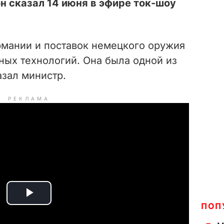
он сказал 14 июня в эфире ток-шоу
рмании и поставок немецкого оружия
ных технологий. Она была одной из
азал министр.
РЕКЛАМА
P
ПОП