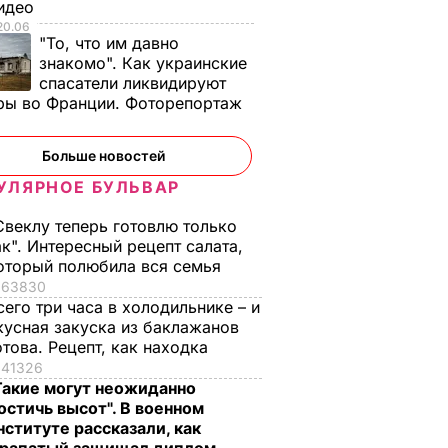
Видео
20.06
"То, что им давно
знакомо". Как украинские
спасатели ликвидируют
ры во Франции. Фоторепортаж
Больше новостей
УЛЯРНОЕ БУЛЬВАР
Свеклу теперь готовлю только
ак". Интересный рецепт салата,
оторый полюбила вся семья
63830
сего три часа в холодильнике – и
кусная закуска из баклажанов
отова. Рецепт, как находка
41326
Такие могут неожиданно
остичь высот". В военном
нституте рассказали, как