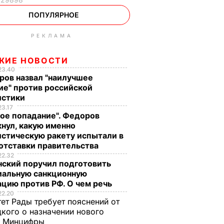
ПОПУЛЯРНОЕ
РЕКЛАМА
ЖИЕ НОВОСТИ
23.40
ров назвал "наилучшее
ие" против российской
истики
23.17
ое попадание". Федоров
нул, какую именно
стическую ракету испытали в
отставки правительства
22.32
нский поручил подготовить
иальную санкционную
цию против РФ. О чем речь
22.20
ет Рады требует пояснений от
кого о назначении нового
ы Минцифры