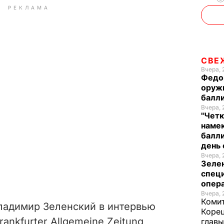
РЕКЛАМА
СВЕ
Вчера, 
Федо
оруж
балл
Вчера, 
"Четк
намек
балли
день 
Вчера, 
Зеле
спец
опера
Вчера, 
Комит
ладимир Зеленский в интервью
Корец
nkfurter Allgemeine Zeitung,
глав