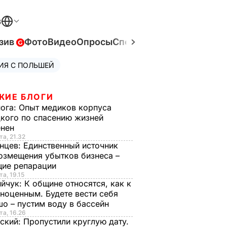
В
зив
Фото
Видео
Опросы
Спецпроекты
Война в Ук
ИЯ С ПОЛЬШЕЙ
ЖИЕ БЛОГИ
нога:
Опыт медиков корпуса
кого по спасению жизней
енен
та, 21.32
нцев:
Единственный источник
озмещения убытков бизнеса –
щие репарации
та, 19.15
ийчук:
К общине относятся, как к
ноценным. Будете вести себя
о – пустим воду в бассейн
та, 16.26
ский:
Пропустили круглую дату.