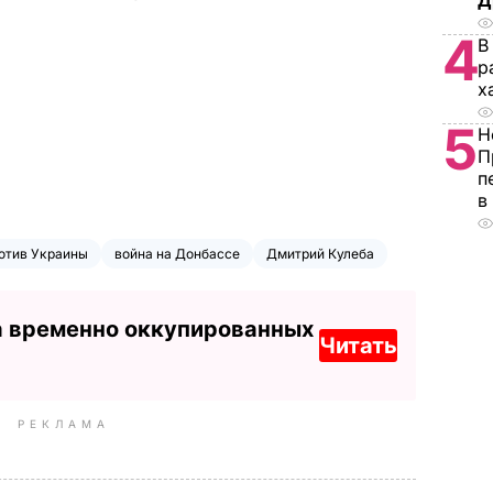
Д
4
В
р
х
5
Н
П
п
в
отив Украины
война на Донбассе
Дмитрий Кулеба
а временно оккупированных
Читать
РЕКЛАМА