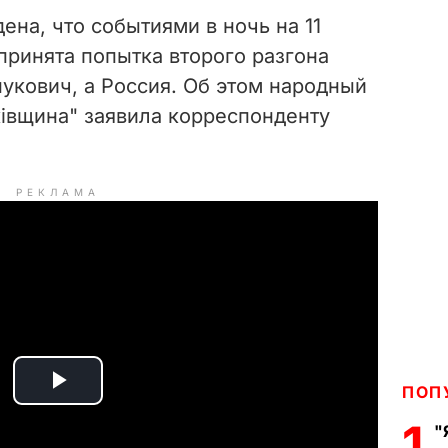
на, что событиями в ночь на 11
принята попытка второго разгона
укович, а Россия. Об этом народный
ківщина" заявила корреспонденту
РЕКЛАМА
ПОП
P
1
"