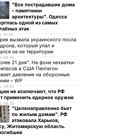
"Все пострадавшие дома
– памятники
архитектуры". Одесса
рглась одной из самых
табных атак
, 10.38
рия вызвала украинского посла
 дрона, который упал и
ался на ее территории
я, 09.44
олее 21 дня". На фоне нехватки
ипасов в США Пентагон
вает давление на оборонные
ании – WP
, 09.02
ции не исключают, что РФ
т применить ядерное оружие
, 08.23
"Целенаправленно бьет
по жилым домам". РФ
атаковала Харьков,
су, Житомирскую область.
 погибшие