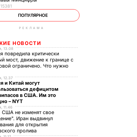
15381
ПОПУЛЯРНОЕ
РЕКЛАМА
ЖИЕ НОВОСТИ
, 13.08
я повредила критически
й мост, движение к границе с
вой ограничено. Что нужно
ь
, 12.37
я и Китай могут
ользоваться дефицитом
ипасов в США. Им это
дно – NYT
, 11.46
 США не изменят свое
ение". Иран выдвинул
вания для открытия
зского пролива
, 11.17