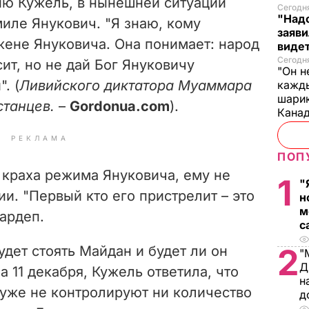
ию Кужель, в нынешней ситуации
Сегодня
"Надо
иле Янукович. "Я знаю, кому
заяви
жене Януковича. Она понимает: народ
виде
Сегодн
ит, но не дай Бог Януковичу
"Он н
. (
Ливийского диктатора Муаммара
кажды
шарик
станцев.
–
Gordonua
.
com
).
Кана
РЕКЛАМА
ПОП
 краха режима Януковича, ему не
1
"
ии. "Первый кто его пристрелит – это
н
м
нардеп.
с
2
удет стоять Майдан и будет ли он
"
Д
а 11 декабря, Кужель ответила, что
н
уже не контролируют ни количество
д