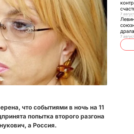
контр
счас
7 авгус
Леви
союзн
драла
7 август
рена, что событиями в ночь на 11
дпринята попытка второго разгона
нукович, а Россия.