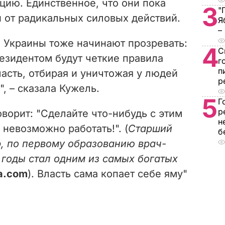
ацию. Единственное, что они пока
3
"
 от радикальных силовых действий.
Я
–
 Украины тоже начинают прозревать:
4
С
резидентом будут четкие правила
г
п
ласть, отбирая и уничтожая у людей
р
, – сказала Кужель.
5
Г
р
ворит: "Сделайте что-нибудь с этим
н
 невозможно работать!". (
Старший
б
, по первому образованию врач-
 годы стал одним из самых богатых
a.com
). Власть сама копает себе яму"