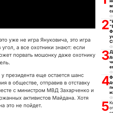
l
н
м
a
с
2
y
"
"
Ф
V
у
то уже не игра Януковича, это игра
i
 угол, а все охотники знают: если
3
Д
 может порвать мошонку даже охотнику
d
д
ч
ель.
e
е
 у президента еще остается шанс
4
Ф
o
ия в обществе, отправив в отставку
д
п
месте с министром МВД Захарченко и
и
ержанных активистов Майдана. Хотя
5
К
а это не пойдет.
о
г