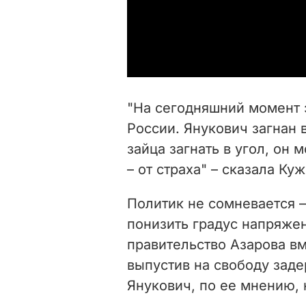
"На сегодняшний момент э
России. Янукович загнан в
зайца загнать в угол, он
– от страха" – сказала Куж
Политик не сомневается –
понизить градус напряжен
правительство Азарова в
выпустив на свободу зад
Янукович, по ее мнению, н