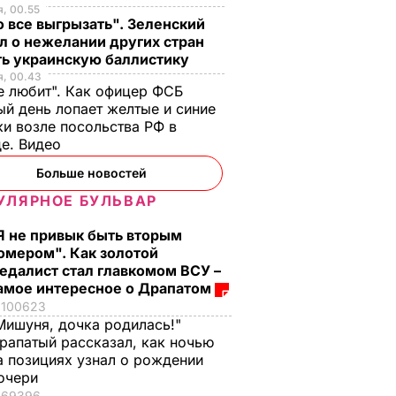
, 00.55
 все выгрызать". Зеленский
л о нежелании других стран
ть украинскую баллистику
я, 00.43
е любит". Как офицер ФСБ
й день лопает желтые и синие
и возле посольства РФ в
де. Видео
Больше новостей
УЛЯРНОЕ БУЛЬВАР
Я не привык быть вторым
омером". Как золотой
едалист стал главкомом ВСУ –
амое интересное о Драпатом
100623
Мишуня, дочка родилась!"
рапатый рассказал, как ночью
а позициях узнал о рождении
очери
69396