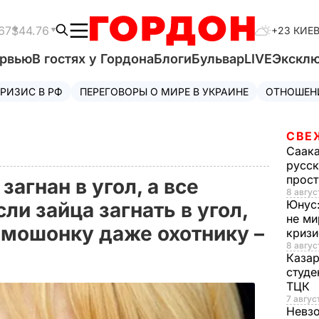
67
$44.76
+23 КИЕ
ервью
В гостях у Гордона
Блоги
Бульвар
LIVE
Экскл
РИЗИС В РФ
ПЕРЕГОВОРЫ О МИРЕ В УКРАИНЕ
ОТНОШЕН
СВЕ
Саак
русск
прос
загнан в угол, а все
8 авгус
Юнус
ли зайца загнать в угол,
не ми
 мошонку даже охотнику –
криз
8 авгус
Каза
студе
ТЦК
7 авгус
Невз