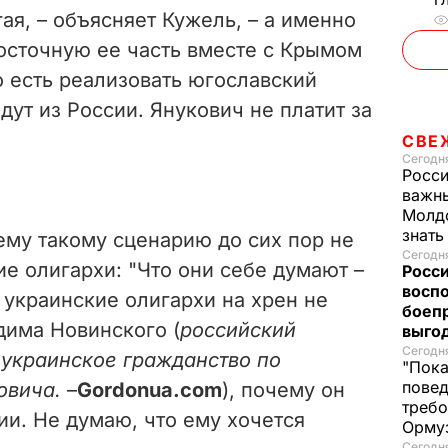
ая, – объясняет Кужель, – а именно
восточную ее часть вместе с Крымом
о есть реализовать югославский
идут из России. Янукович не платит за
СВЕ
Сегодня
Росси
важны
Молдо
знат
ему такому сценарию до сих пор не
Сегодня
е олигархи: "Что они себе думают –
Росси
восп
и украинские олигархи на хрен не
боепр
дима Новинского (
российский
выго
Сегодня
украинское гражданство по
"Пока
повед
овича.
–
Gordonua
.
com
), почему он
требо
ии. Не думаю, что ему хочется
Орму
Сегодня