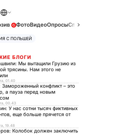
В
юзив
Фото
Видео
Опросы
Спецпроекты
Война в У
ИЯ С ПОЛЬШЕЙ
ЖИЕ БЛОГИ
ашвили:
Мы вытащили Грузию из
ой трясины. Нам этого не
тили
та, 01.40
:
Замороженный конфликт – это
р, а пауза перед новым
исом
та, 00.43
рин:
У нас сотни тысяч фиктивных
нтов, еще больше прячется от
та, 19.48
оров:
Колобок должен заключить