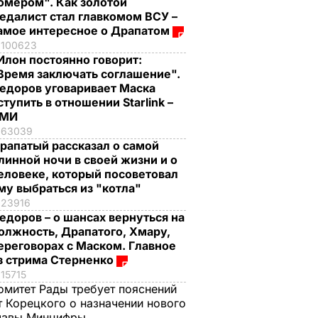
омером". Как золотой
едалист стал главкомом ВСУ –
амое интересное о Драпатом
100623
Илон постоянно говорит:
Время заключать соглашение".
едоров уговаривает Маска
ступить в отношении Starlink –
СМИ
63039
рапатый рассказал о самой
линной ночи в своей жизни и о
еловеке, который посоветовал
му выбраться из "котла"
23916
едоров – о шансах вернуться на
олжность, Драпатого, Хмару,
ереговорах с Маском. Главное
з стрима Стерненко
15715
омитет Рады требует пояснений
т Корецкого о назначении нового
лавы Минцифры