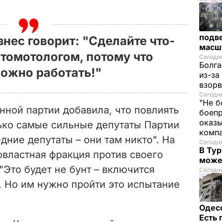
подве
нес говорит: "Сделайте что-
масш
стомотологом, потому что
Сегодня
Болга
ожно работать!"
из-за
взорв
Сегодн
"Не б
нной партии добавила, что повлиять
боепр
оказы
лько самые сильные депутаты Партии
комп
дние депутаты – они там никто". На
Сегодня
В Тур
овластная фракция против своего
може
"Это будет не бунт – включится
Сегодня
. Но им нужно пройти это испытание
Одес
Есть