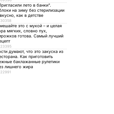
Пригласили лето в банки".
блоки на зиму без стерилизации
 вкусно, как в детстве
30358
мешайте это с мукой – и целая
ора мягких, словно пух,
ирожков готова. Самый лучший
ецепт
23395
ости думают, что это закуска из
есторана. Как приготовить
ежные баклажанные рулетики
ез лишнего жира
22991