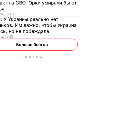
акт на СВО. Орки умирали бы от
тья
та, 16.02
н:
У Украины реально нет
иков. Им важно, чтобы Украина
сь, но не побеждала
а, 15.12
Больше блогов
РЕКЛАМА