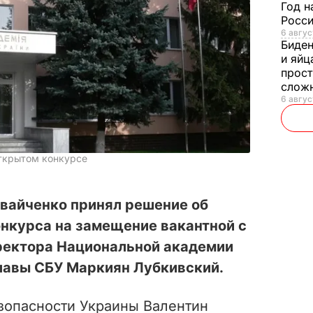
Год н
Росси
6 авгус
Биде
и яйц
прост
слож
6 авгус
открытом конкурсе
ивайченко принял решение об
нкурса на замещение вакантной с
ректора Национальной академии
главы СБУ Маркиян Лубкивский.
зопасности Украины Валентин