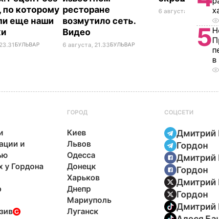
р
, по которому
ресторане
х
6 августа, 18.21
БУЛЬ
ли еще наши
возмутило сеть.
5
Н
ки
Видео
П
23.31
БУЛЬВАР
6 августа, 21.33
БУЛЬВАР
п
в
ГОРОД
СОЦСЕТИ
и
Киев
Дмитрий 
ации и
Львов
Гордон
ью
Одесса
Дмитрий 
х у Гордона
Донецк
Гордон
Харьков
Дмитрий 
р
Днепр
Гордон
Мариуполь
Дмитрий 
зив
Луганск
Алеся Ба