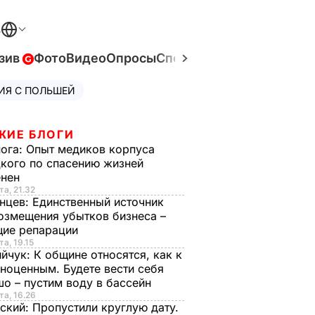
В
зив
Фото
Видео
Опросы
Спецпроекты
Война в Ук
ИЯ С ПОЛЬШЕЙ
ЖИЕ БЛОГИ
нога:
Опыт медиков корпуса
кого по спасению жизней
енен
та, 21.32
нцев:
Единственный источник
озмещения убытков бизнеса –
щие репарации
та, 19.15
ийчук:
К общине относятся, как к
ноценным. Будете вести себя
о – пустим воду в бассейн
та, 16.26
ский:
Пропустили круглую дату.