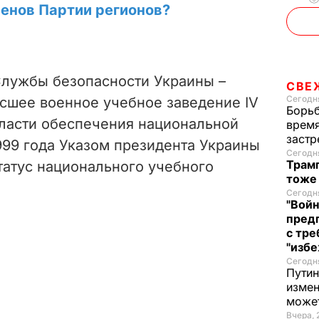
ленов Партии регионов?
лужбы безопасности Украины –
СВЕ
Сегодня
ысшее военное учебное заведение IV
Борьб
бласти обеспечения национальной
время
застр
1999 года Указом президента Украины
Сегодня
Трамп
татус национального учебного
тоже
Сегодня
"Войн
пред
с тре
"избе
Сегодня
Путин
измен
може
Вчера, 