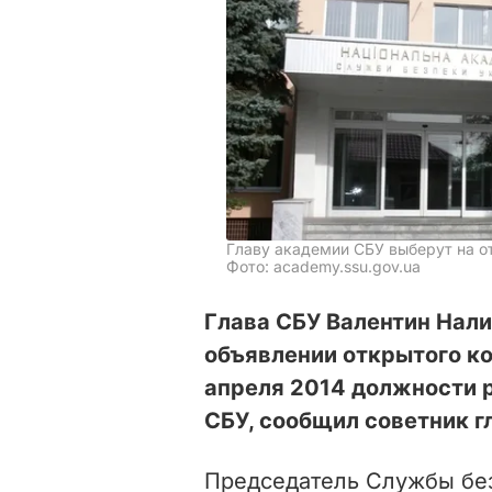
Главу академии СБУ выберут на 
Фото: academy.ssu.gov.ua
Глава СБУ Валентин Нал
объявлении открытого ко
апреля 2014 должности 
СБУ, сообщил советник 
Председатель Службы бе