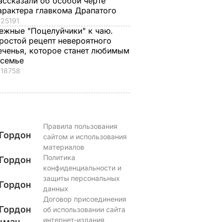
ассказали об особой черте
кабачки
арактера главкома Драпатого
ВАР
6 августа, 17.50
БУЛЬВАР
25191
6 августа, 18.09
БУЛЬВАР
ежные "Поцелуйчики" к чаю.
ростой рецепт невероятного
еченья, которое станет любимым
 семье
18758
Правила пользования
Гордон
сайтом и использования
материалов
Политика
Гордон
конфиденциальности и
защиты персональных
Гордон
данных
Договор присоединения
Гордон
об использовании сайта
интернет-издания
цман