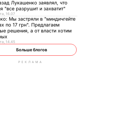
азад Лукашенко заявлял, что
я "все разрушит и захватит"
та, 16.07
нко:
Мы застряли в "миндичгейте
ах по 17 грн". Предлагаем
ые решения, а от власти хотим
ных
та, 14.45
Больше блогов
РЕКЛАМА