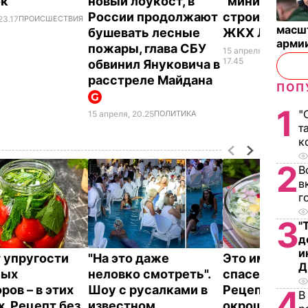
ок
новый лоукост, в
"министра
России продолжают
строительств
23.17
ПРОИСШЕСТВИЯ
масш
бушевать лесные
ЖКХ ЛНР"
арми
пожары, глава СБУ
15 апреля,
ВОЙН
УКРА
17.45
обвинил Януковича в
расстреле Майдана
ПОП
1
"
15 апреля, 20.25
ПОЛИТИКА
т
к
2
В
в
г
3
"
д
и
 упругости
"На это даже
Это именно то
Д
ных
неловко смотреть".
спасет в жару
ров – в этих
Шоу с русалками в
Рецепт вкус
4
В
х. Рецепт без
известном
окрошки