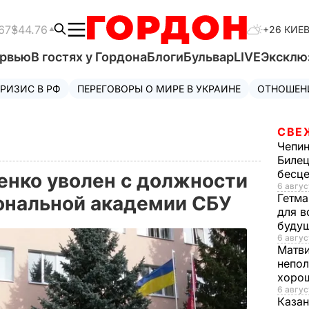
67
$44.76
+26 КИЕ
ервью
В гостях у Гордона
Блоги
Бульвар
LIVE
Эксклю
РИЗИС В РФ
ПЕРЕГОВОРЫ О МИРЕ В УКРАИНЕ
ОТНОШЕН
СВЕ
Чепи
Билец
бесц
енко уволен с должности
6 авгус
Гетма
иональной академии СБУ
для в
буду
6 авгус
Матв
непол
хорош
6 авгус
Казан