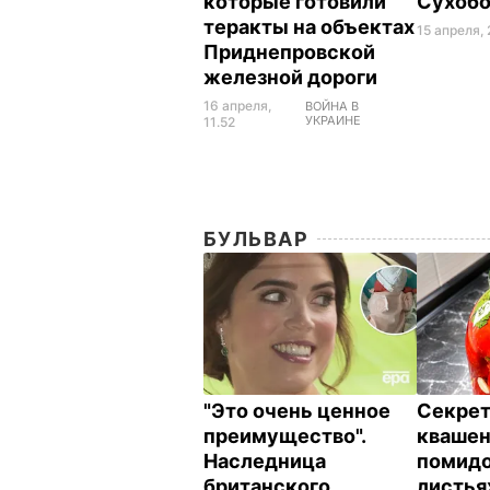
которые готовили
Сухоб
теракты на объектах
15 апреля, 
Приднепровской
железной дороги
16 апреля,
ВОЙНА В
УКРАИНЕ
11.52
БУЛЬВАР
"Это очень ценное
Секрет
преимущество".
кваше
Наследница
помидо
британского
листья