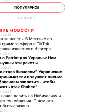
ПОПУЛЯРНОЕ
РЕКЛАМА
ЖИЕ НОВОСТИ
, 00.53
а за власть. В Мексике во
 прямого эфира в TikTok
елили известного блогера
, 00.44
 о Patriot для Украины: Нам
 нужны эти ракеты
, 00.27
а стала бизнесом". Украинские
приниматели получают письма
бованием заплатить, чтобы
жать атак Shahed"
, 00.03
 начал давить на Набиуллину и
ил тон общения. С чем это
т быть связано
23.40