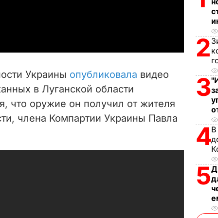
н
с
a
и
2
y
З
к
V
г
ности Украины
опубликовала
видео
3
"
i
жанных в Луганской области
з
у
я, что оружие он получил от жителя
d
о
сти, члена Компартии Украины Павла
e
4
В
д
o
К
5
Д
д
ч
е