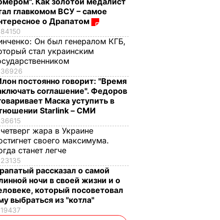
омером". Как золотой медалист
тал главкомом ВСУ – самое
нтересное о Драпатом
84150
инченко:
Он был генералом КГБ,
оторый стал украинским
осударственником
36926
Илон постоянно говорит: "Время
аключать соглашение". Федоров
говаривает Маска уступить в
тношении Starlink – СМИ
36615
 четверг жара в Украине
остигнет своего максимума.
огда станет легче
23135
рапатый рассказал о самой
линной ночи в своей жизни и о
еловеке, который посоветовал
му выбраться из "котла"
19437