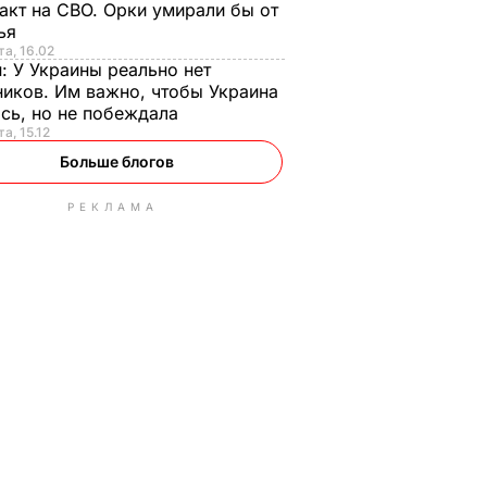
акт на СВО. Орки умирали бы от
тья
та, 16.02
н:
У Украины реально нет
иков. Им важно, чтобы Украина
сь, но не побеждала
а, 15.12
Больше блогов
РЕКЛАМА