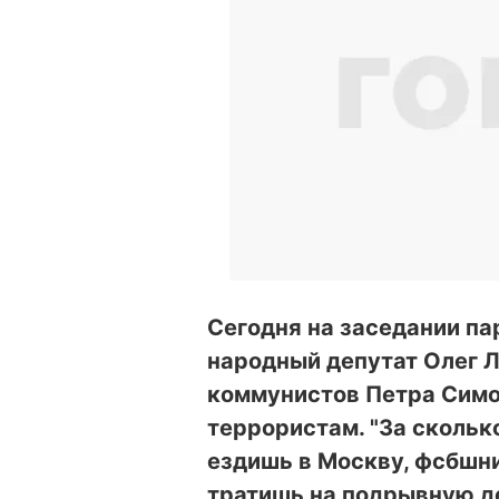
Сегодня на заседании п
народный депутат Олег 
коммунистов Петра Симо
террористам. "За скольк
ездишь в Москву, фсбшн
тратишь на подрывную де