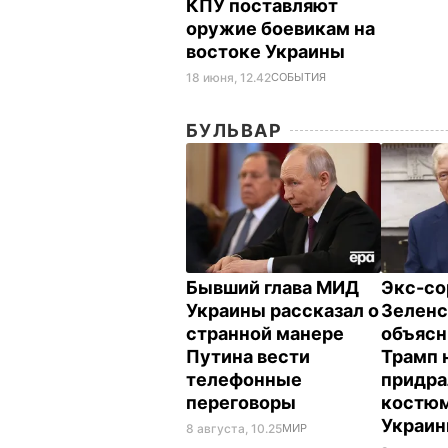
КПУ поставляют
оружие боевикам на
востоке Украины
18 июня, 12.42
СОБЫТИЯ
БУЛЬВАР
Бывший глава МИД
Экс-со
Украины рассказал о
Зеленс
странной манере
объясн
Путина вести
Трамп 
телефонные
придра
переговоры
костюм
Украи
8 августа, 10.25
МИР