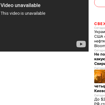
СВЕ
Сегодня
Украи
США о
нефтя
Bloo
Сегодня
Не по
каку
Свир
Сегодня
четы
Киев
Сегодня
До $2
РФ ст