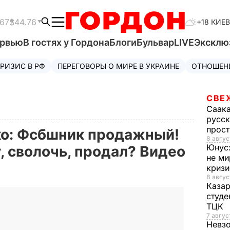
.67
$44.76
+18 КИЕВ
ервью
В гостях у Гордона
Блоги
Бульвар
LIVE
Эксклю
РИЗИС В РФ
ПЕРЕГОВОРЫ О МИРЕ В УКРАИНЕ
ОТНОШЕН
СВЕ
Саак
русск
прос
ко: Фсбшник продажный!
8 авгус
Юнус
, сволочь, продал? Видео
не ми
криз
8 авгус
Каза
студе
ТЦК
7 авгус
Невз