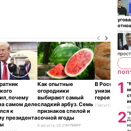
угова
отнош
Сегодня
прос
ПОП
1
"
ратник
Как опытные
В России же
н
кого
огородники
унизили люб
с
ил, почему
выбирают самый
героя Путин
и
на самом деле
сладкий арбуз. Семь
7 августа, 23.32
БУЛ
лся к
признаков спелой и
2
"
у президента
сочной ягоды
Д
ны
н
8 августа, 00.21
БУЛЬВАР
д