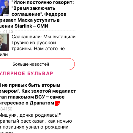
"Илон постоянно говорит:
"Время заключать
соглашение". Федоров
ривает Маска уступить в
ении Starlink – СМИ
, 01.40
Саакашвили:
Мы вытащили
Грузию из русской
трясины. Нам этого не
тили
Больше новостей
УЛЯРНОЕ БУЛЬВАР
Я не привык быть вторым
стоко
"Димка был вроде
Гости думают, что
омером". Как золотой медалист
имого
нормальный, пока не
это закуска из
тал главкомом ВСУ – самое
а
сбухался". В сеть
ресторана. Как
нтересное о Драпатом
попали снимки
приготовить нежн
ЬВАР
84150
Кабаевой с
баклажанные
Мишуня, дочка родилась!"
Медведевым
рулетики без
рапатый рассказал, как ночью
лишнего жира
а позициях узнал о рождении
7 августа, 20.39
БУЛЬВАР
очери