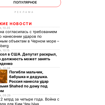
ПОПУЛЯРНОЕ
РЕКЛАМА
ЖИЕ НОВОСТИ
, 10.35
на согласилась с требованием
 нанесении ударов по
ным объектам в Черном море –
mberg
, 10.15
сол в США. Депутат раскрыл,
ю должность может занять
иденко
, 10.08
Погибли мальчик,
бабушка и дедушка.
Россия нанесла удар
рьмя Shahed по дому под
ом
, 09.29
2 млрд за четыре года. Война с
ала для Ким Чен Ына