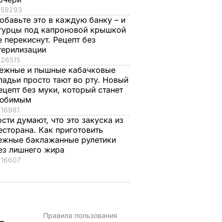
7 августа, 20.17
БУЛЬВАР
59293
обавьте это в каждую банку – и
гурцы под капроновой крышкой
е перекиснут. Рецепт без
терилизации
26515
ежные и пышные кабачковые
ладьи просто тают во рту. Новый
ецепт без муки, который станет
юбимым
16981
ости думают, что это закуска из
есторана. Как приготовить
ежные баклажанные рулетики
ез лишнего жира
16607
Правила пользования