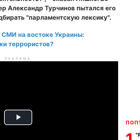
ер Александр Турчинов пытался его
дбирать "парламентскую лексику".
 СМИ на востоке Украины:
ки террористов?
РЕКЛАМА
P
ПОП
1
"
l