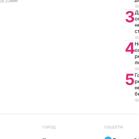
 08.33
МИР
3
Д
о
н
с
4
Н
о
р
л
5
Г
р
н
б
ГОРОД
СОЦСЕТИ