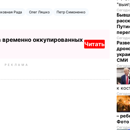
"выи
Сегодня
рховная Рада
Олег Ляшко
Петр Симоненко
Бывш
расск
Пути
пере
Сегодня
а временно оккупированных
Разве
Читать
дрон
украи
СМИ
РЕКЛАМА
Сегодня
к кос
Сегодня
– реб
Фот
Сегодня