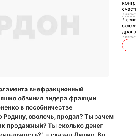
контр
счас
7 авгус
Леви
союзн
драла
7 август
арламента внефракционный
Ляшко обвинил лидера фракции
ненко в пособничестве
о Родину, сволочь, продал? Ты зачем
ик продажный? Ты сколько денег
ятельность?", – сказал Ляшко. Во