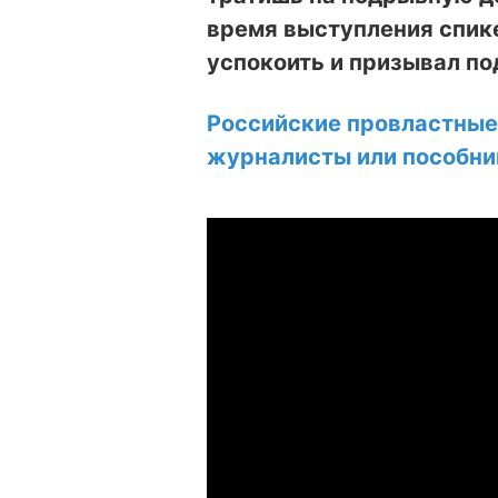
время выступления спик
успокоить и призывал по
Российские провластные
журналисты или пособни