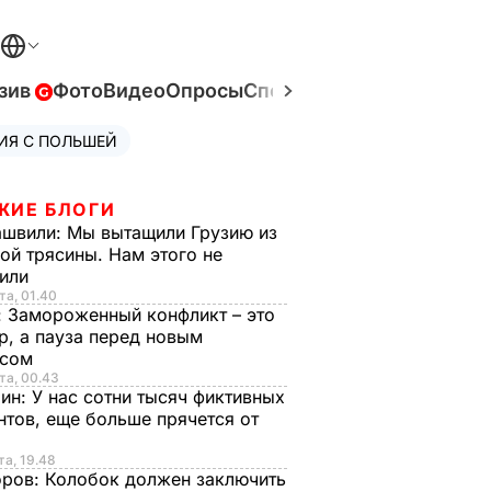
зив
Фото
Видео
Опросы
Спецпроекты
Война в Ук
ИЯ С ПОЛЬШЕЙ
ЖИЕ БЛОГИ
ашвили:
Мы вытащили Грузию из
ой трясины. Нам этого не
тили
та, 01.40
:
Замороженный конфликт – это
р, а пауза перед новым
исом
та, 00.43
рин:
У нас сотни тысяч фиктивных
нтов, еще больше прячется от
та, 19.48
оров:
Колобок должен заключить