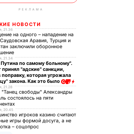
РЕКЛАМА
ЖИЕ НОВОСТИ
, 21.36
ение на одного – нападение на
 Саудовская Аравия, Турция и
тан заключили оборонное
ашение
, 21.34
 Путина по самому больному".
 принял "адские" санкции,
 поправку, которая угрожала
цу" закона. Как это было
, 21.28
 "Танец свободы" Александры
ль состоялось на пяти
нентах
, 20.45
инство игроков казино считают
ные игры формой досуга, а не
отка – соцопрос