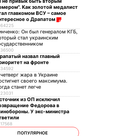
Я не привык быть вторым
омером". Как золотой медалист
тал главкомом ВСУ – самое
нтересное о Драпатом
64225
инченко:
Он был генералом КГБ,
оторый стал украинским
осударственником
36500
рапатый назвал главный
риоритет на фронте
34592
 четверг жара в Украине
остигнет своего максимума.
огда станет легче
23031
сточник из ОП исключил
озвращение Федорова в
инобороны. У экс-министра
тветили
17568
ПОПУЛЯРНОЕ