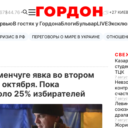
67
$44.76
+27 КИЕ
ервью
В гостях у Гордона
Блоги
Бульвар
LIVE
Эксклю
РИЗИС В РФ
ПЕРЕГОВОРЫ О МИРЕ В УКРАИНЕ
ОТНОШЕН
СВЕ
Каза
студе
ТЦК
менчуге явка во втором
7 авгус
Невз
 октября. Пока
контр
оло 25% избирателей
счас
7 авгус
Леви
союзн
драла
7 август
Жори