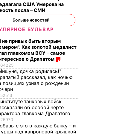
редлагала США Умерова на
ность посла – СМИ
Больше новостей
УЛЯРНОЕ БУЛЬВАР
о с
Три важных шага – и
Тину Кароль,
Я не привык быть вторым
ая гора
ваш салат из свеклы
которая "впервые в
омером". Как золотой медалист
о пух,
будет невероятным
жизни расслабилас
тал главкомом ВСУ – самое
ова.
и поверила
7 августа, 17.29
БУЛЬВАР
нтересное о Драпатом
ий
чувствам", вызвали
64225
на допрос. Что
Мишуня, дочка родилась!"
произошло
рапатый рассказал, как ночью
ВАР
а позициях узнал о рождении
7 августа, 17.28
БУЛЬВАР
очери
52513
 институте танковых войск
ассказали об особой черте
арактера главкома Драпатого
25970
обавьте это в каждую банку – и
гурцы под капроновой крышкой