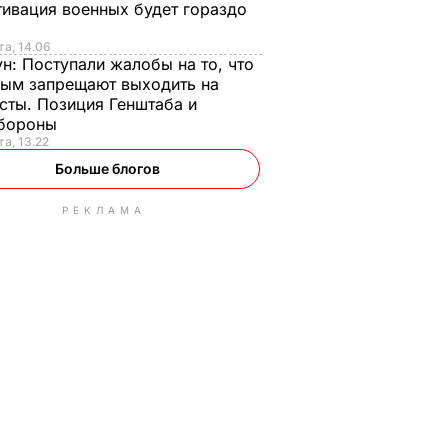
ивация военных будет гораздо
та, 14.06
ун:
Поступали жалобы на то, что
ым запрещают выходить на
сты. Позиция Генштаба и
бороны
та, 13.22
Больше блогов
РЕКЛАМА