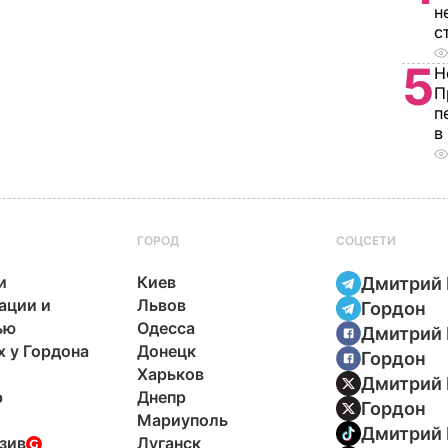
н
с
5
Н
П
п
в
ГОРОД
СОЦСЕТИ
и
Киев
Дмитрий 
ации и
Львов
Гордон
ью
Одесса
Дмитрий 
х у Гордона
Донецк
Гордон
Харьков
Дмитрий 
р
Днепр
Гордон
Мариуполь
Дмитрий 
зив
Луганск