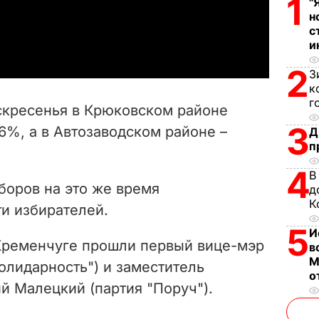
1
"
н
a
с
и
y
2
З
к
V
г
оскресенья в Крюковском районе
i
3
6%, а в Автозаводском районе –
Д
п
d
4
В
e
боров на это же время
д
К
и избирателей.
o
5
И
 Кременчуге прошли первый вице-мэр
в
М
олидарность") и заместитель
о
й Малецкий (партия "Поруч").