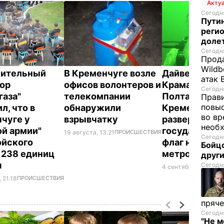
Акту
Сегодня
Путин
регио
доле
Сегодня
Прода
Wildb
нительный
В Кременчуге возле
Дайверы из
атак 
ор
офисов волонтеров и
Краматорска
Сегодня
газа"
телекомпании
Полтавы и
Прави
повы
л, что в
обнаружили
Кременчуга
во вр
чуге у
взрывчатку
развернули
необх
ой армии"
государстве
19 августа, 13.21
ПРОИСШЕСТВИЯ
Сегодня
йского
флаг на глуби
Бойцо
 238 единиц
метров
друг
я
Сегодня
4 сентября, 13.29
ОБ
 21.18
ПРОИСШЕСТВИЯ
пряче
Сегодня
"Не м