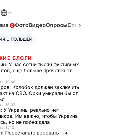
В
зив
Фото
Видео
Опросы
Спецпроекты
Война в Ук
ИЯ С ПОЛЬШЕЙ
ЖИЕ БЛОГИ
рин:
У нас сотни тысяч фиктивных
нтов, еще больше прячется от
та, 19.48
оров:
Колобок должен заключить
акт на СВО. Орки умирали бы от
тья
та, 16.02
н:
У Украины реально нет
иков. Им важно, чтобы Украина
сь, но не побеждала
а, 15.12
н:
Перестаньте воровать – и