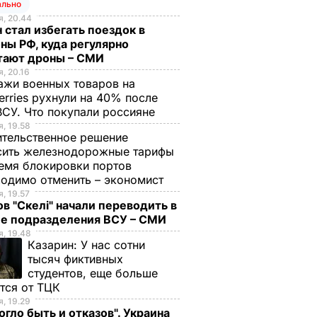
ально
, 20.44
 стал избегать поездок в
ны РФ, куда регулярно
тают дроны – СМИ
, 20.16
жи военных товаров на
erries рухнули на 40% после
ВСУ. Что покупали россияне
,
, 19.58
тельственное решение
сить железнодорожные тарифы
емя блокировки портов
одимо отменить – экономист
нный
, 19.57
не 12
в "Скелі" начали переводить в
ие подразделения ВСУ – СМИ
, 19.48
ЩЕСТВО
Казарин:
У нас сотни
тысяч фиктивных
студентов, еще больше
тся от ТЦК
, 19.29
огло быть и отказов". Украина