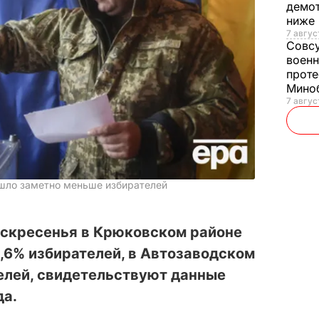
демот
ниже
7 авгус
Совс
военн
проте
Мино
7 авгус
ишло заметно меньше избирателей
оскресенья в Крюковском районе
,6% избирателей, в Автозаводском
елей, свидетельствуют данные
да.