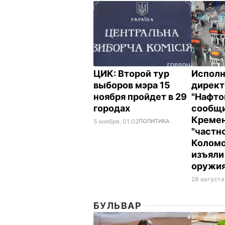
ЦИК: Второй тур
Испол
выборов мэра 15
директ
ноября пройдет в 29
"Нафто
городах
сообщи
Кремен
5 ноября, 01.02
ПОЛИТИКА
"частн
Коломо
изъяли
оружи
28 августа,
БУЛЬВАР