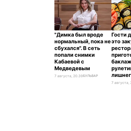
"Димка был вроде
Гости 
нормальный, пока не
это зак
сбухался". В сеть
рестор
попали снимки
пригот
Кабаевой с
бакла
Медведевым
рулети
лишне
7 августа, 20.39
БУЛЬВАР
7 августа, 