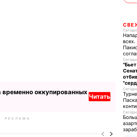
СВЕ
Сегодня
Напад
всех.
Пакис
согл
Сегодня
"Бьет
Сенат
отбив
"серд
Сегодня
а временно оккупированных
Турне
Читать
Паска
конти
Сегодня
Больш
РЕКЛАМА
азарт
зараб