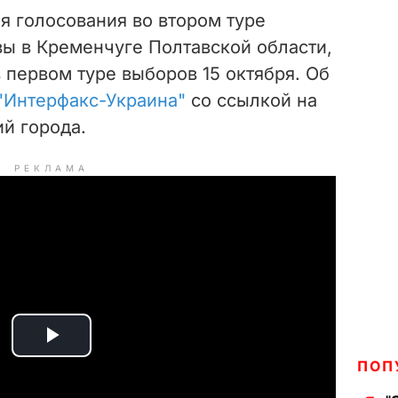
я голосования во втором туре
вы в Кременчуге Полтавской области,
 первом туре выборов 15 октября. Об
"Интерфакс-Украина"
со ссылкой на
й города.
РЕКЛАМА
P
ПОП
l