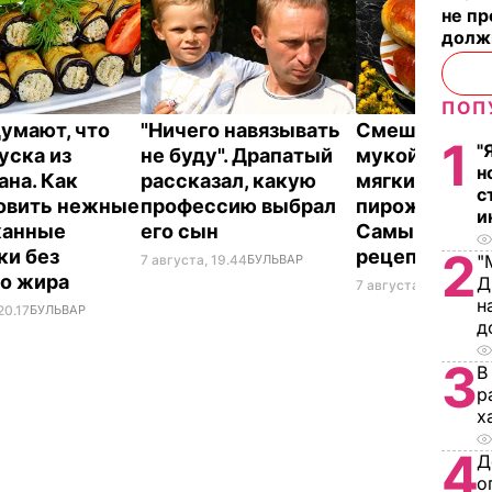
не п
долж
ПОП
думают, что
"Ничего навязывать
Смешайте эт
1
"
уска из
не буду". Драпатый
мукой – и цел
н
ана. Как
рассказал, какую
мягких, словн
с
овить нежные
профессию выбрал
пирожков гот
и
жанные
его сын
Самый лучш
2
ки без
рецепт
"
7 августа, 19.44
БУЛЬВАР
го жира
Д
7 августа, 18.16
БУЛЬ
н
20.17
БУЛЬВАР
д
3
В
р
х
4
Д
о