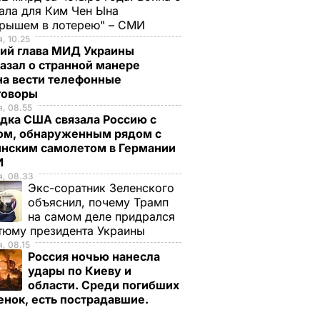
ала для Ким Чен Ына
грышем в лотерею" – СМИ
, 10.25
ий глава МИД Украины
азал о странной манере
на вести телефонные
говоры
, 08.55
дка США связала Россию с
ом, обнаруженным рядом с
инским самолетом в Германии
И
я, 08.33
Экс-соратник Зеленского
объяснил, почему Трамп
на самом деле придрался
тюму президента Украины
, 08.15
Россия ночью нанесла
удары по Киеву и
области. Среди погибших
енок, есть пострадавшие.