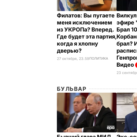
Филатов: Вы пугаете
Вилкул
меня исключением
эфире 
из УКРОПа? Вперед.
Брал 1
Где будет эта партия,
Корбан
когда я хлопну
брал? 
дверью?
распис
Генпро
27 октября, 23.59
ПОЛИТИКА
Видео
23 сентябр
БУЛЬВАР
Бывший глава МИД
Экс-со