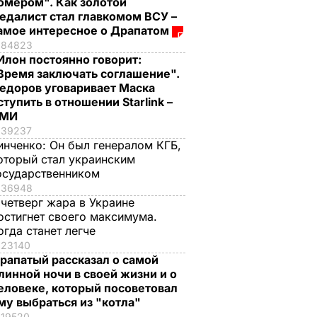
омером". Как золотой
едалист стал главкомом ВСУ –
амое интересное о Драпатом
84823
Илон постоянно говорит:
Время заключать соглашение".
едоров уговаривает Маска
ступить в отношении Starlink –
СМИ
39237
инченко:
Он был генералом КГБ,
оторый стал украинским
осударственником
36948
 четверг жара в Украине
остигнет своего максимума.
огда станет легче
23140
рапатый рассказал о самой
линной ночи в своей жизни и о
еловеке, который посоветовал
му выбраться из "котла"
19520