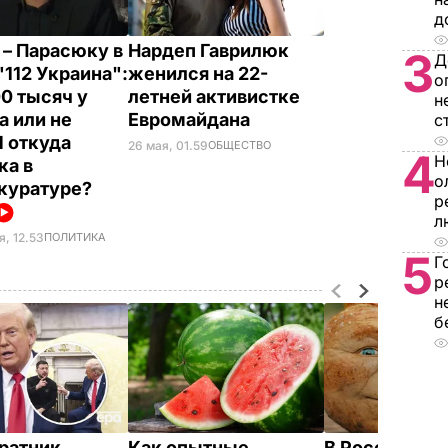
д
 – Парасюку в
Нардеп Гаврилюк
3
Д
"112 Украина":
женился на 22-
о
00 тысяч у
летней активистке
н
а или не
Евромайдана
с
И откуда
26 мая, 01.59
ОБЩЕСТВО
4
Н
ка в
о
куратуре?
р
л
я, 12.53
ПОЛИТИКА
5
Г
р
н
б
ратник
Как опытные
В России же