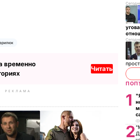
Сегодня
угова
отнош
Сегодня
аврилюк
а временно
прос
Читать
ториях
ПОП
РЕКЛАМА
1
"
н
м
с
2
"
Д
н