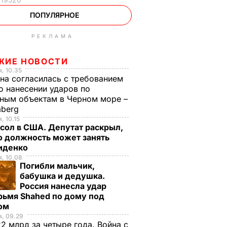
ПОПУЛЯРНОЕ
РЕКЛАМА
ЖИЕ НОВОСТИ
, 10.35
на согласилась с требованием
 нанесении ударов по
ным объектам в Черном море –
mberg
, 10.15
сол в США. Депутат раскрыл,
ю должность может занять
иденко
, 10.08
Погибли мальчик,
бабушка и дедушка.
Россия нанесла удар
рьмя Shahed по дому под
ом
, 09.29
2 млрд за четыре года. Война с