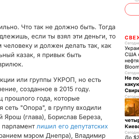
ильно. Что так не должно быть. Тогда
длежишь, если ты взял эти деньги, то
СВЕ
Сегодня
человеку и должен делать так, как
Украи
ьный казак, я привык быть
США о
нефтя
врилюк.
Bloo
Сегодня
Не по
кции или группы УКРОП, но есть
каку
ние, созданное в 2015 году.
Свир
Сегодня
ц прошлого года, которые
 сеть "Опора", в группу входили
й Ярош (глава), Борислав Береза,
четы
е парламент
лишил его депутатских
Киев
Сегодня
бранием мэром Днепра), Владимир
До $2