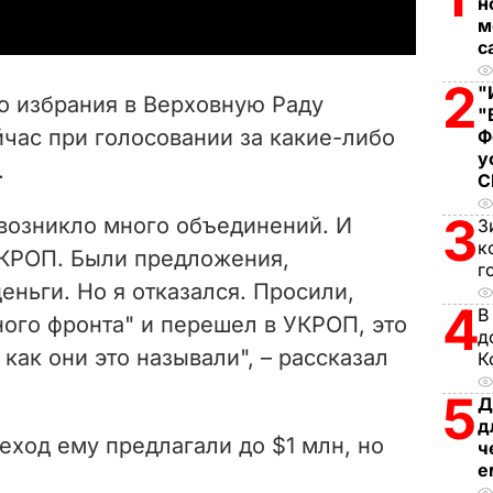
н
y
м
с
V
2
"
о избрания в Верховную Раду
"
i
йчас при голосовании за какие-либо
Ф
у
.
d
3
e
 возникло много объединений. И
З
к
УКРОП. Были предложения,
г
o
еньги. Но я отказался. Просили,
4
В
ого фронта" и перешел в УКРОП, это
д
как они это называли", – рассказал
К
5
Д
д
реход ему предлагали до $1 млн, но
ч
е