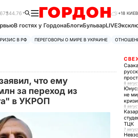
.67
$44.76
+18 КИЕВ
ервью
В гостях у Гордона
Блоги
Бульвар
LIVE
Экскл
РИЗИС В РФ
ПЕРЕГОВОРЫ О МИРЕ В УКРАИНЕ
ОТНОШЕН
СВЕ
Саак
русск
прос
заявил, что ему
8 авгус
Юнус
млн за переход из
не ми
та" в УКРОП
криз
8 авгус
Каза
студе
ТЦК
7 авгус
Невз