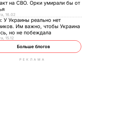
акт на СВО. Орки умирали бы от
тья
та, 16.02
н:
У Украины реально нет
иков. Им важно, чтобы Украина
сь, но не побеждала
а, 15.12
Больше блогов
РЕКЛАМА