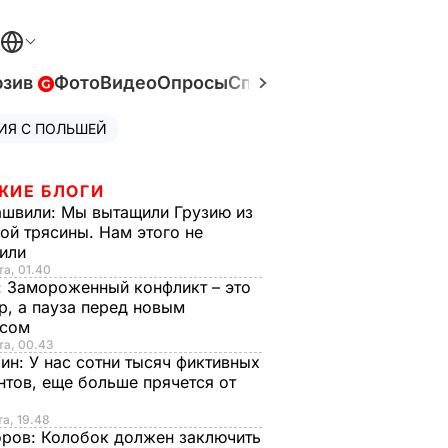
юзив
Фото
Видео
Опросы
Спецпроекты
Война в У
ИЯ С ПОЛЬШЕЙ
ЖИЕ БЛОГИ
ашвили:
Мы вытащили Грузию из
ой трясины. Нам этого не
тили
та, 01.40
:
Замороженный конфликт – это
р, а пауза перед новым
исом
та, 00.43
рин:
У нас сотни тысяч фиктивных
нтов, еще больше прячется от
та, 19.48
оров:
Колобок должен заключить