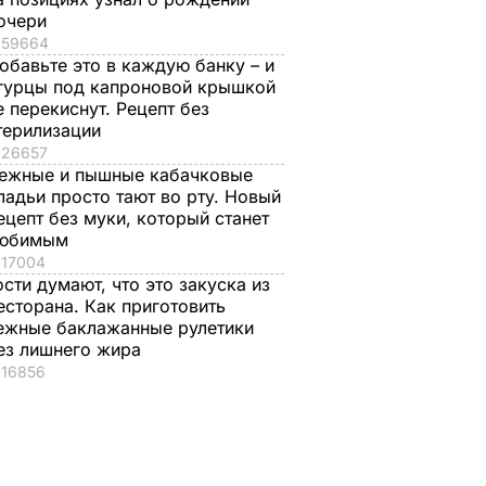
очери
59664
обавьте это в каждую банку – и
гурцы под капроновой крышкой
е перекиснут. Рецепт без
терилизации
26657
ежные и пышные кабачковые
ладьи просто тают во рту. Новый
ецепт без муки, который станет
юбимым
17004
ости думают, что это закуска из
есторана. Как приготовить
ежные баклажанные рулетики
ез лишнего жира
16856
стоко
"Димка был вроде
Гости думают, что