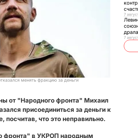
контр
счас
7 авгус
Леви
союзн
драла
7 август
отказался менять фракцию за деньги
ны от "Народного фронта" Михаил
азался присоединиться за деньги к
, посчитав, что это неправильно.
го фронта" в УКРОП народным