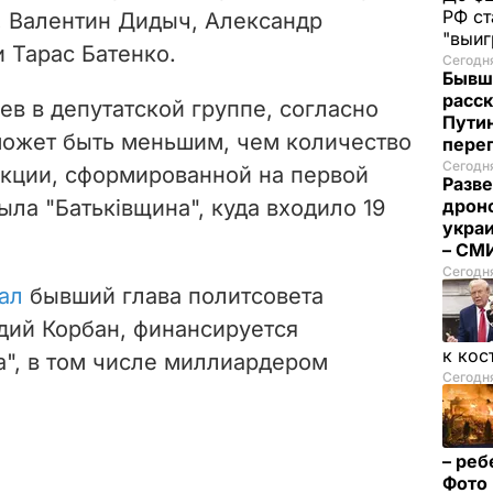
РФ ст
, Валентин Дидыч, Александр
"выи
 Тарас Батенко.
Сегодня
Бывш
расск
в в депутатской группе, согласно
Пути
может быть меньшим, чем количество
пере
Сегодня
кции, сформированной на первой
Разве
ыла "Батьківщина", куда входило 19
дрон
укра
– СМ
Сегодн
ал
бывший глава политсовета
дий Корбан, финансируется
к кос
а", в том числе миллиардером
Сегодня
– реб
Фото