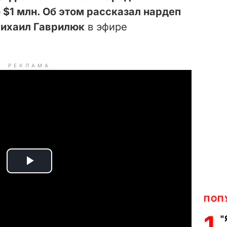
 $1 млн. Об этом рассказал нардеп
Михаил Гаврилюк
в эфире
РЕКЛАМА
P
l
ПОП
a
1
"