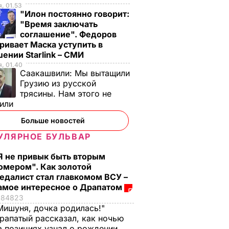
, 01.53
"Илон постоянно говорит:
"Время заключать
соглашение". Федоров
ривает Маска уступить в
ении Starlink – СМИ
, 01.40
Саакашвили:
Мы вытащили
Грузию из русской
трясины. Нам этого не
тили
Больше новостей
УЛЯРНОЕ БУЛЬВАР
Я не привык быть вторым
омером". Как золотой
едалист стал главкомом ВСУ –
амое интересное о Драпатом
84823
Мишуня, дочка родилась!"
рапатый рассказал, как ночью
а позициях узнал о рождении