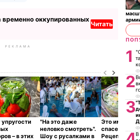
масш
а временно оккупированных
арми
Читать
ПОП
РЕКЛАМА
1
"
т
к
2
В
в
г
3
"
д
и
Д
 упругости
"На это даже
Это именно то
ных
неловко смотреть".
спасет в жару
4
В
ров – в этих
Шоу с русалками в
Рецепт вкус