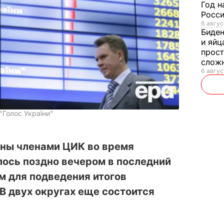
Год н
Росси
6 авгус
Биде
и яйц
прост
слож
6 авгус
"Голос України"
ны членами ЦИК во время
лось поздно вечером в последний
м для подведения итогов
 В двух округах еще состоится