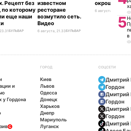
р
х. Рецепт без
известном
окрошки
х
, по которому
ресторане
6 августа, 18.21
БУЛЬ
ли еще наши
возмутило сеть.
5
Н
ки
Видео
П
п
23.31
БУЛЬВАР
6 августа, 21.33
БУЛЬВАР
в
ГОРОД
СОЦСЕТИ
и
Киев
Дмитрий 
ации и
Львов
Гордон
ью
Одесса
Дмитрий 
х у Гордона
Донецк
Гордон
Харьков
Дмитрий 
р
Днепр
Гордон
Мариуполь
Дмитрий 
зив
Луганск
Алеся Ба