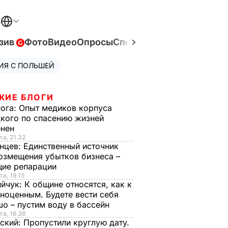
В
зив
Фото
Видео
Опросы
Спецпроекты
Война в Ук
ИЯ С ПОЛЬШЕЙ
ЖИЕ БЛОГИ
нога:
Опыт медиков корпуса
кого по спасению жизней
енен
та, 21.32
нцев:
Единственный источник
озмещения убытков бизнеса –
щие репарации
та, 19.15
ийчук:
К общине относятся, как к
ноценным. Будете вести себя
о – пустим воду в бассейн
та, 16.26
ский:
Пропустили круглую дату.