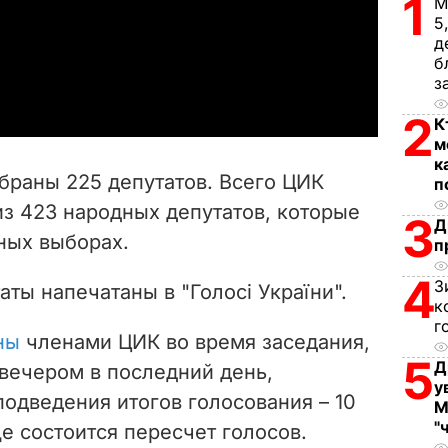
1
М
l
5
д
a
б
з
y
2
К
м
V
к
браны 225 депутатов. Всего ЦИК
п
i
з 423 народных депутатов, которые
3
Д
ных выборах.
d
п
4
З
e
ты напечатаны в "Голосі України".
к
г
o
ны
членами ЦИК во время заседания,
5
Д
 вечером в последний день,
у
одведения итогов голосования – 10
М
"
ще состоится пересчет голосов.