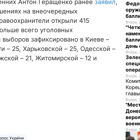
енних Антон Геращенко ранее
заявил
,
Федо
оруж
ушениях на внеочередных
балл
равоохранители открыли 415
Вчера, 
"Четк
Больше всего уголовных
намек
 выборов зафиксировано в Киеве –
балли
день 
и – 25, Харьковской – 25, Одесской –
Вчера, 
Зеле
жской – 21, Житомирской – 12 и
спец
опера
Вчера, 
Комит
Корец
глав
Вчера, 
"Мест
Донец
вероя
воен
Вчера, 
олос України