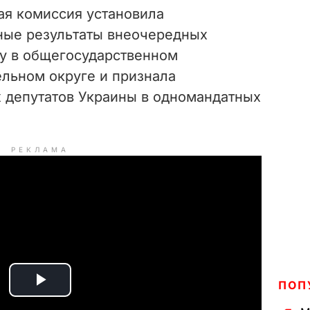
ая комиссия установила
ные результаты внеочередных
у в общегосударственном
льном округе и признала
 депутатов Украины в одномандатных
РЕКЛАМА
ПОП
P