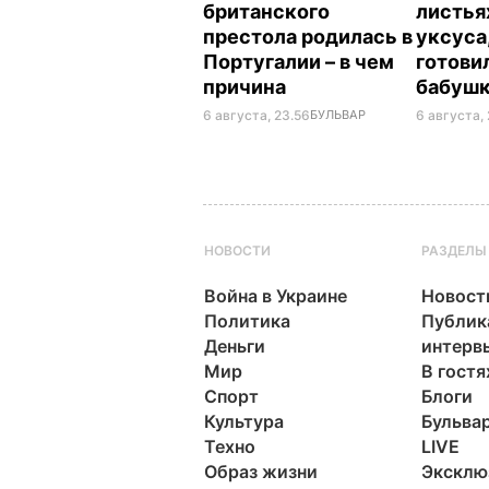
британского
листья
престола родилась в
уксуса
Португалии – в чем
готови
причина
бабуш
6 августа, 23.56
БУЛЬВАР
6 августа, 
НОВОСТИ
РАЗДЕЛЫ
Война в Украине
Новост
Политика
Публик
Деньги
интерв
Мир
В гостя
Спорт
Блоги
Культура
Бульва
Техно
LIVE
Образ жизни
Эксклю