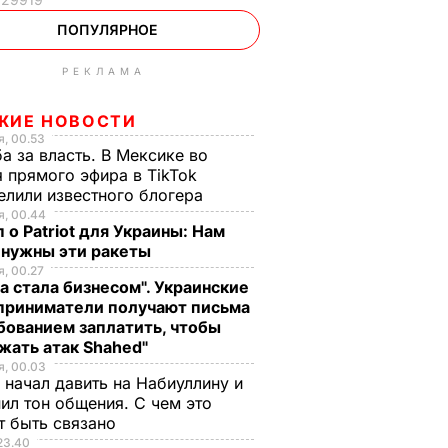
ПОПУЛЯРНОЕ
РЕКЛАМА
ЖИЕ НОВОСТИ
, 00.53
а за власть. В Мексике во
 прямого эфира в TikTok
елили известного блогера
, 00.44
 о Patriot для Украины: Нам
 нужны эти ракеты
, 00.27
а стала бизнесом". Украинские
приниматели получают письма
бованием заплатить, чтобы
жать атак Shahed"
, 00.03
 начал давить на Набиуллину и
ил тон общения. С чем это
т быть связано
23.40