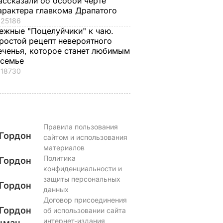
ассказали об особой черте
вкусные жареные
футболист
арактера главкома Драпатого
кабачки
ВАР
6 августа, 17.50
БУЛЬВАР
25186
6 августа, 18.09
БУЛЬВАР
ежные "Поцелуйчики" к чаю.
ростой рецепт невероятного
еченья, которое станет любимым
 семье
18730
Правила пользования
Гордон
сайтом и использования
материалов
Политика
Гордон
конфиденциальности и
защиты персональных
Гордон
данных
Договор присоединения
Гордон
об использовании сайта
интернет-издания
цман