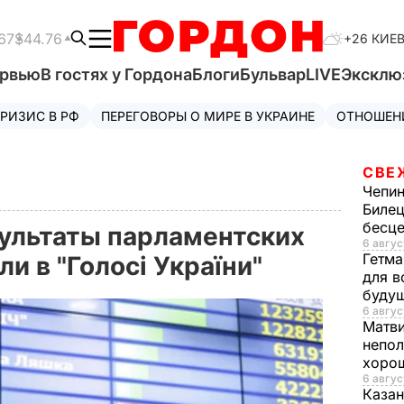
67
$44.76
+26 КИЕ
ервью
В гостях у Гордона
Блоги
Бульвар
LIVE
Эксклю
РИЗИС В РФ
ПЕРЕГОВОРЫ О МИРЕ В УКРАИНЕ
ОТНОШЕН
СВЕ
Чепи
Билец
бесц
ультаты парламентских
6 авгус
Гетма
и в "Голосі України"
для в
буду
6 авгус
Матв
непол
хорош
6 авгус
Казан