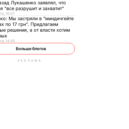
азад Лукашенко заявлял, что
я "все разрушит и захватит"
та, 16.07
нко:
Мы застряли в "миндичгейте
ах по 17 грн". Предлагаем
ые решения, а от власти хотим
ных
та, 14.45
Больше блогов
РЕКЛАМА