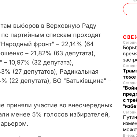
там выборов в Верховную Раду
 по партийным спискам проходят
СВЕ
Сегодня
"Народный фронт" – 22,14% (64
Борьб
ошенко – 21,82% (63 депутата),
время
застр
– 10,97% (32 депутата),
Сегодня
Трамп
3% (27 депутатов), Радикальная
тоже
% (22 депутата), ВО "Батьківщина" –
Сегодня
"Войн
пред
с тре
ые приняли участие во внеочередных
"избе
Сегодня
али менее 5% голосов избирателей,
Путин
барьером.
измен
може
Вчера, 