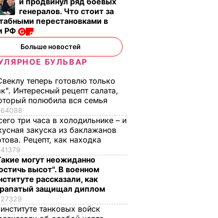
и продвинул ряд боевых
генералов. Что стоит за
табными перестановками в
и РФ
Больше новостей
УЛЯРНОЕ БУЛЬВАР
Свеклу теперь готовлю только
ак". Интересный рецепт салата,
оторый полюбила вся семья
64088
сего три часа в холодильнике – и
кусная закуска из баклажанов
отова. Рецепт, как находка
41379
Такие могут неожиданно
остичь высот". В военном
нституте рассказали, как
рапатый защищал диплом
, что
"Хрустящие
Жену Роналду
27329
.
снаружи и нежные
назвали толстой. Ч
 институте танковых войск
нейшей
внутри". Самые
сказал ее обидчик