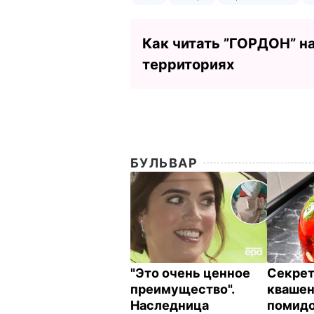
Как читать ”ГОРДОН” н
территориях
БУЛЬВАР
"Это очень ценное
Секрет
преимущество".
кваше
Наследница
помидо