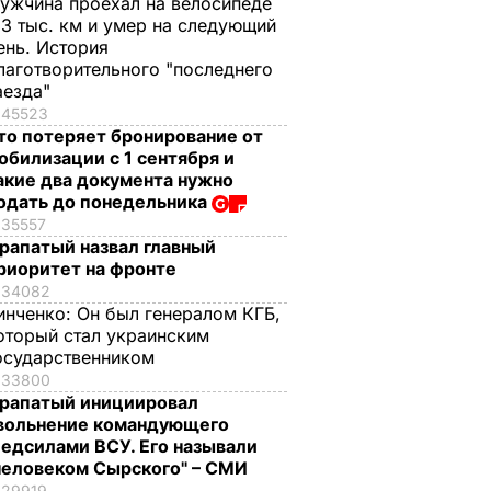
ужчина проехал на велосипеде
,3 тыс. км и умер на следующий
ень. История
лаготворительного "последнего
аезда"
45523
то потеряет бронирование от
обилизации с 1 сентября и
акие два документа нужно
одать до понедельника
35557
рапатый назвал главный
риоритет на фронте
34082
инченко:
Он был генералом КГБ,
оторый стал украинским
осударственником
33800
рапатый инициировал
вольнение командующего
едсилами ВСУ. Его называли
человеком Сырского" – СМИ
29919