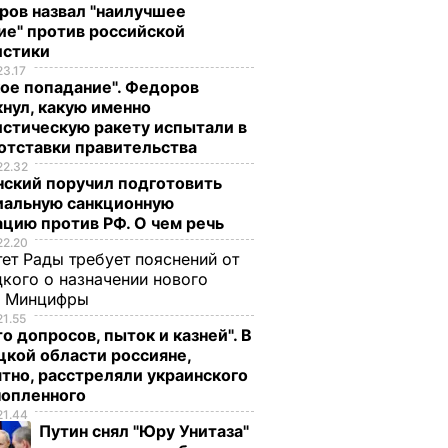
ров назвал "наилучшее
ие" против российской
истики
23.17
ое попадание". Федоров
нул, какую именно
стическую ракету испытали в
отставки правительства
22.32
нский поручил подготовить
иальную санкционную
цию против РФ. О чем речь
22.20
ет Рады требует пояснений от
кого о назначении нового
ы Минцифры
21.55
о допросов, пыток и казней". В
кой области россияне,
тно, расстреляли украинского
нопленного
21.44
Путин снял "Юру Унитаза"