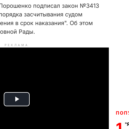
 Порошенко подписал закон №3413
порядка засчитывания судом
ния в срок наказания". Об этом
ховной Рады.
РЕКЛАМА
P
ПОП
l
1
"