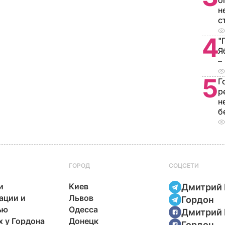
о
н
с
4
"
Я
–
5
Г
р
н
б
ГОРОД
СОЦСЕТИ
и
Киев
Дмитрий 
ации и
Львов
Гордон
ью
Одесса
Дмитрий 
х у Гордона
Донецк
Гордон