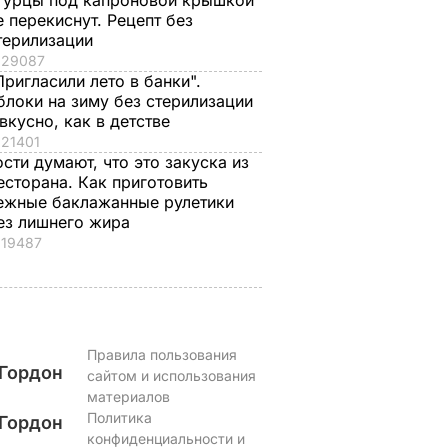
гурцы под капроновой крышкой
е перекиснут. Рецепт без
терилизации
29087
Пригласили лето в банки".
блоки на зиму без стерилизации
 вкусно, как в детстве
21401
ости думают, что это закуска из
есторана. Как приготовить
ежные баклажанные рулетики
ез лишнего жира
19487
Правила пользования
Гордон
сайтом и использования
материалов
Политика
Гордон
конфиденциальности и