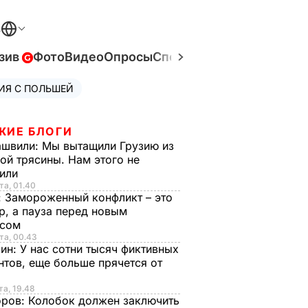
В
зив
Фото
Видео
Опросы
Спецпроекты
Война в Ук
ИЯ С ПОЛЬШЕЙ
ЖИЕ БЛОГИ
ашвили:
Мы вытащили Грузию из
ой трясины. Нам этого не
тили
та, 01.40
:
Замороженный конфликт – это
р, а пауза перед новым
исом
та, 00.43
рин:
У нас сотни тысяч фиктивных
нтов, еще больше прячется от
та, 19.48
оров:
Колобок должен заключить