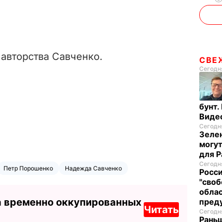
авторства Савченко.
СВЕ
Сегодня
бунт.
Виде
Сегодня
Зелен
могут
для P
Сегодня
Петр Порошенко
Надежда Савченко
Росси
"своб
облас
а временно оккупированных
пред
Читать
Сегодня
Раньш