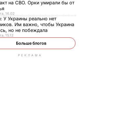
акт на СВО. Орки умирали бы от
тья
та, 16.02
н:
У Украины реально нет
иков. Им важно, чтобы Украина
сь, но не побеждала
а, 15.12
Больше блогов
РЕКЛАМА