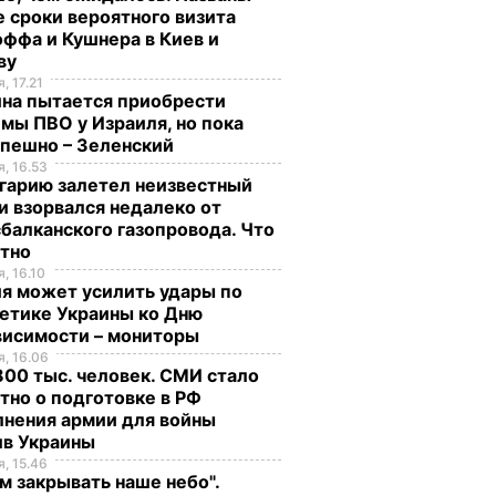
 сроки вероятного визита
ффа и Кушнера в Киев и
ву
, 17.21
ина пытается приобрести
мы ПВО у Израиля, но пока
спешно – Зеленский
, 16.53
гарию залетел неизвестный
и взорвался недалеко от
балканского газопровода. Что
стно
, 16.10
Порошенко
я может усилить удары по
оны,
помиловал 12
етике Украины ко Дню
е
осужденных
висимости – мониторы
, 16.06
19 декабря, 20.57
ПОЛИТИКА
00 тыс. человек. СМИ стало
 лиц и
тно о подготовке в РФ
ателей
лнения армии для войны
ЛИТИКА
ив Украины
, 15.46
м закрывать наше небо".