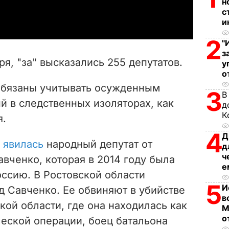
a
н
с
и
y
2
"
V
з
ря, "за" высказались 255 депутатов.
у
i
о
обязаны учитывать осужденным
3
d
В
й в следственных изоляторах, как
д
К
e
я.
4
Д
o
а
явилась
народный депутат от
д
ч
вченко, которая в 2014 году была
е
оссию. В Ростовской области
5
И
д Савченко. Ее обвиняют в убийстве
в
кой области, где она находилась как
М
о
ческой операции, боец батальона