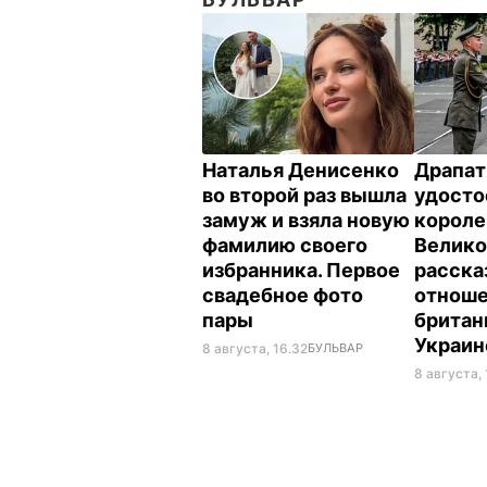
Наталья Денисенко
Драпат
во второй раз вышла
удосто
замуж и взяла новую
корол
фамилию своего
Велико
избранника. Первое
расска
свадебное фото
отнош
пары
британ
Украи
8 августа, 16.32
БУЛЬВАР
8 августа, 