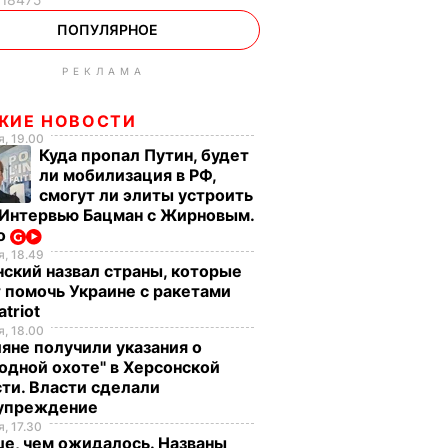
ПОПУЛЯРНОЕ
РЕКЛАМА
ЖИЕ НОВОСТИ
, 19.00
Куда пропал Путин, будет
ли мобилизация в РФ,
смогут ли элиты устроить
 Интервью Бацман с Жирновым.
о
, 18.49
ский назвал страны, которые
 помочь Украине с ракетами
atriot
, 18.00
яне получили указания о
одной охоте" в Херсонской
ти. Власти сделали
упреждение
, 17.30
е, чем ожидалось. Названы