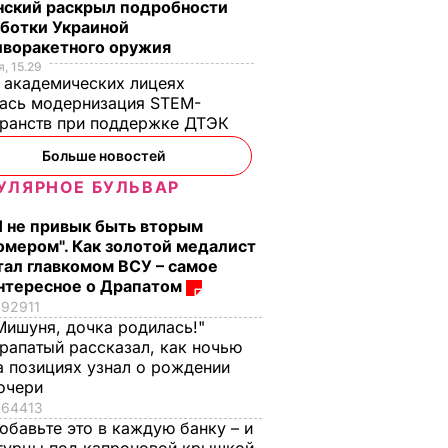
нский раскрыл подробности
аботки Украиной
иворакетного оружия
, 15.29
 академических лицеях
ась модернизация STEM-
ранств при поддержке ДТЭК​
азал о
Кулеба объяснил,
Как опытные
Больше новостей
нере
почему Трамп на
огородники
УЛЯРНОЕ БУЛЬВАР
самом деле
выбирают самый
придрался к
сладкий арбуз. Сем
Я не привык быть вторым
омером". Как золотой медалист
костюму
признаков спелой и
тал главкомом ВСУ – самое
Зеленского
сочной ягоды
нтересное о Драпатом
8 августа, 08.33
МИР
8 августа, 00.21
БУЛЬВАР
92911
Мишуня, дочка родилась!"
рапатый рассказал, как ночью
а позициях узнал о рождении
очери
64413
обавьте это в каждую банку – и