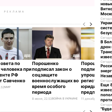
новые
Витко
РЕКЛАМА
Моск
Сегодня
Укра
систе
безу
Сегодня
В Бол
дрон 
Транс
изве
Сегодня
Совета по
Порошенко
Порошенко
Росси
 человека при
подписал закон о
подписал зак
энерг
енте РФ
соцзащите
упрощающи
Неза
т Савченко
военнослужащих во
регистрацию
Сегодня
Еще 8
время особого
юридических
.52
МИР
извес
периода
предприним
попо
8 июня, 22.53
ВОЙНА В УКРАИНЕ
11 декабря, 17.44
ПО
прот
Сегодня
"Буде