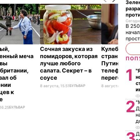
Зеле
разр
прот
Сегодня
В 250
начал
прост
ый,
Сочная закуска из
Кулеба расск
енный меча
помидоров, которая
странной ма
ПОП
евы
лучше любого
Путина вести
1
британии,
салата. Секрет – в
телефонные
"
н
зал об
соусе
переговоры
с
ении
8 августа, 15.51
БУЛЬВАР
8 августа, 10.25
МИР
и
цев к
не
2
"
16.25
БУЛЬВАР
Д
н
д
3
Д