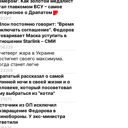
омером". Как золотой медалист
тал главкомом ВСУ – самое
нтересное о Драпатом
92911
Илон постоянно говорит: "Время
аключать соглашение". Федоров
говаривает Маска уступить в
тношении Starlink – СМИ
56339
 четверг жара в Украине
остигнет своего максимума.
огда станет легче
23206
рапатый рассказал о самой
линной ночи в своей жизни и о
еловеке, который посоветовал
му выбраться из "котла"
21075
сточник из ОП исключил
озвращение Федорова в
инобороны. У экс-министра
тветили
18475