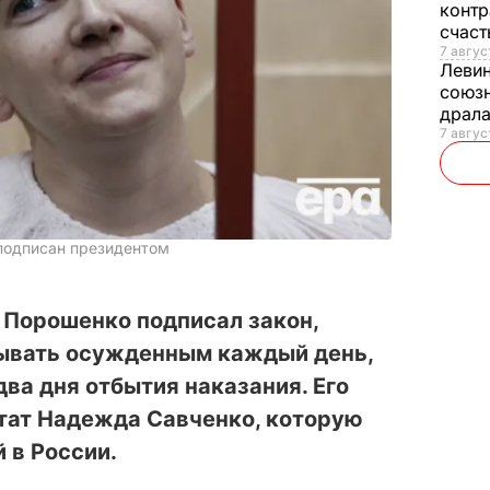
контр
счас
7 авгус
Леви
союзн
драла
7 август
подписан президентом
 Порошенко подписал закон,
ывать осужденным каждый день,
два дня отбытия наказания. Его
утат Надежда Савченко, которую
 в России.