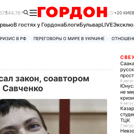
67
$44.76
+20 КИЕ
ервью
В гостях у Гордона
Блоги
Бульвар
LIVE
Эксклю
РИЗИС В РФ
ПЕРЕГОВОРЫ О МИРЕ В УКРАИНЕ
ОТНОШЕН
СВЕ
Саак
русск
прос
ал закон, соавтором
8 авгус
Юнус
я Савченко
не ми
криз
8 авгус
Каза
студе
ТЦК
7 авгус
Невз