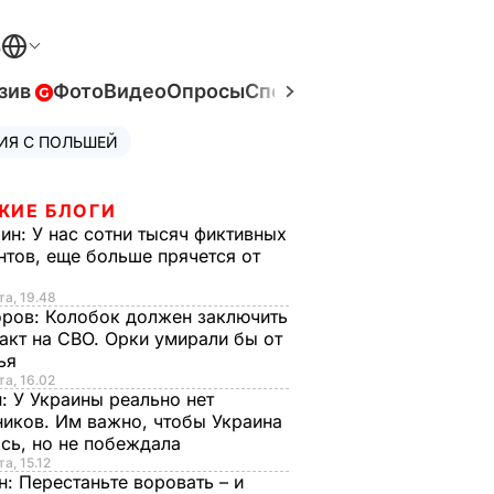
В
зив
Фото
Видео
Опросы
Спецпроекты
Война в Ук
ИЯ С ПОЛЬШЕЙ
ЖИЕ БЛОГИ
рин:
У нас сотни тысяч фиктивных
нтов, еще больше прячется от
та, 19.48
оров:
Колобок должен заключить
акт на СВО. Орки умирали бы от
тья
та, 16.02
н:
У Украины реально нет
иков. Им важно, чтобы Украина
сь, но не побеждала
а, 15.12
н:
Перестаньте воровать – и