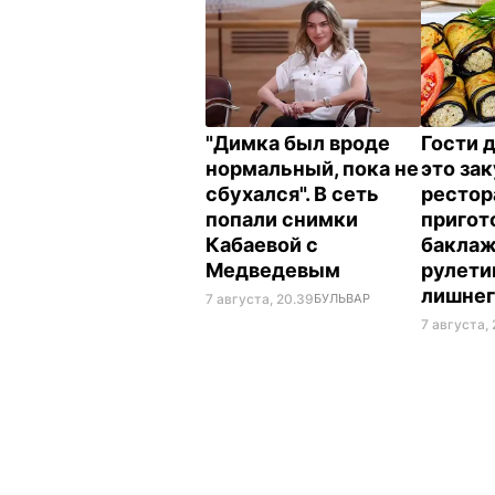
"Димка был вроде
Гости 
нормальный, пока не
это зак
сбухался". В сеть
рестор
попали снимки
пригот
Кабаевой с
бакла
Медведевым
рулети
лишне
7 августа, 20.39
БУЛЬВАР
7 августа, 