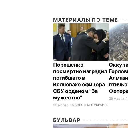
МАТЕРИАЛЫ ПО ТЕМЕ
Порошенко
Оккуп
посмертно наградил
Горлов
погибшего в
Алмазн
Волновахе офицера
птичье
СБУ орденом "За
Фотор
мужество"
25 марта, 1
25 марта, 15.59
ВОЙНА В УКРАИНЕ
БУЛЬВАР