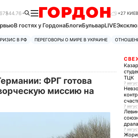
67
$44.76
+27 КИЕ
ервью
В гостях у Гордона
Блоги
Бульвар
LIVE
Эксклю
РИЗИС В РФ
ПЕРЕГОВОРЫ О МИРЕ В УКРАИНЕ
ОТНОШЕН
СВЕ
Каза
студе
ТЦК
Германии: ФРГ готова
7 авгус
Невз
ворческую миссию на
контр
счас
7 авгус
Леви
союзн
драла
7 август
Жори