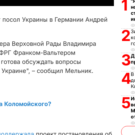
1
"
н
V
с
r посол Украины в Германии Андрей
и
i
2
З
к
d
кера Верховной Рады Владимира
г
e
 ФРГ Франком-Вальтером
3
Д
готова обсуждать вопросы
п
o
 Украине", – сообщил Мельник.
4
В
д
К
5
И
а Коломойского?
в
М
о
поддержала
проект постановления об