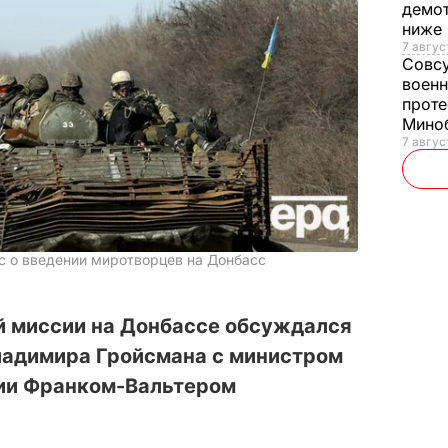
демот
ниже
7 авгус
Совс
военн
проте
Мино
7 авгус
с о введении миротворцев на Донбасс
й миссии на Донбассе обсуждался
Владимира Гройсмана с министром
ии Франком-Вальтером