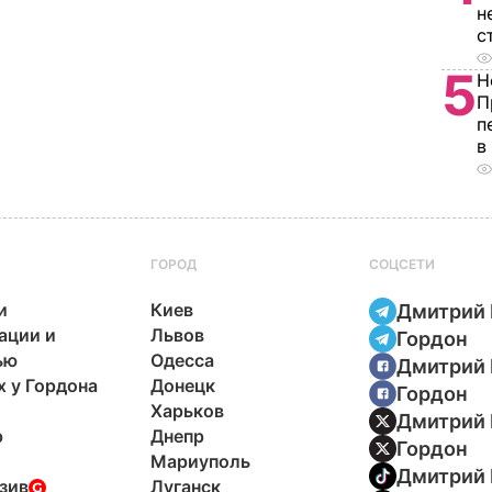
н
с
5
Н
П
п
в
ГОРОД
СОЦСЕТИ
и
Киев
Дмитрий 
ации и
Львов
Гордон
ью
Одесса
Дмитрий 
х у Гордона
Донецк
Гордон
Харьков
Дмитрий 
р
Днепр
Гордон
Мариуполь
Дмитрий 
зив
Луганск