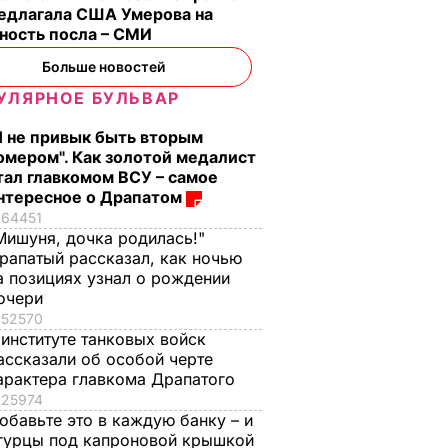
редлагала США Умерова на
ность посла – СМИ
Больше новостей
УЛЯРНОЕ БУЛЬВАР
о с
Три важных шага – и
Тину Кароль,
Я не привык быть вторым
ая гора
ваш салат из свеклы
которая "впервые в
омером". Как золотой медалист
о пух,
будет невероятным
жизни расслабилас
тал главкомом ВСУ – самое
нтересное о Драпатом
ова.
и поверила
7 августа, 17.29
БУЛЬВАР
64451
ий
чувствам", вызвали
Мишуня, дочка родилась!"
на допрос. Что
рапатый рассказал, как ночью
произошло
ВАР
а позициях узнал о рождении
7 августа, 17.28
БУЛЬВАР
очери
52570
 институте танковых войск
ассказали об особой черте
арактера главкома Драпатого
25974
обавьте это в каждую банку – и
гурцы под капроновой крышкой