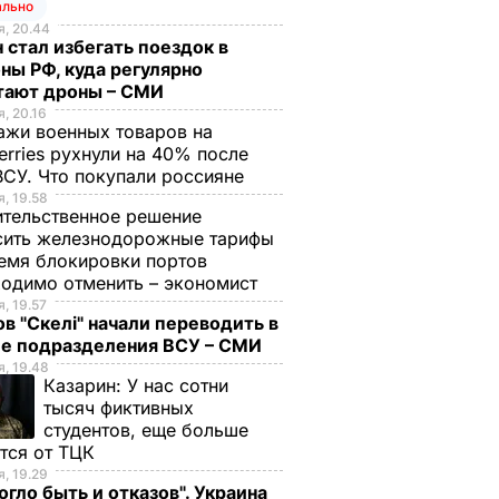
ально
, 20.44
 стал избегать поездок в
ны РФ, куда регулярно
тают дроны – СМИ
, 20.16
жи военных товаров на
erries рухнули на 40% после
ВСУ. Что покупали россияне
, 19.58
тельственное решение
сить железнодорожные тарифы
утки в
Тымчук: Боевики
емя блокировки портов
глись
предприняли три
одимо отменить – экономист
их
попытки атаковать
, 19.57
в "Скелі" начали переводить в
жения
украинские позиции
ие подразделения ВСУ – СМИ
в
25 марта,
ВОЙНА В
, 19.48
УКРАИНЕ
08.37
Казарин:
У нас сотни
А В
ИНЕ
тысяч фиктивных
студентов, еще больше
тся от ТЦК
, 19.29
огло быть и отказов". Украина