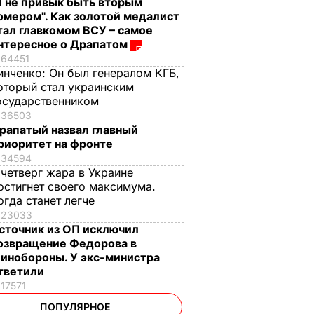
Я не привык быть вторым
омером". Как золотой медалист
тал главкомом ВСУ – самое
нтересное о Драпатом
64451
инченко:
Он был генералом КГБ,
оторый стал украинским
осударственником
36503
рапатый назвал главный
риоритет на фронте
34594
 четверг жара в Украине
остигнет своего максимума.
огда станет легче
23033
сточник из ОП исключил
озвращение Федорова в
инобороны. У экс-министра
тветили
17571
ПОПУЛЯРНОЕ