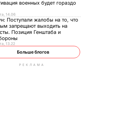
ивация военных будет гораздо
та, 14.06
ун:
Поступали жалобы на то, что
ым запрещают выходить на
сты. Позиция Генштаба и
бороны
та, 13.22
Больше блогов
РЕКЛАМА