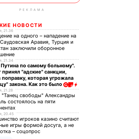
РЕКЛАМА
ЖИЕ НОВОСТИ
, 21.36
ение на одного – нападение на
 Саудовская Аравия, Турция и
тан заключили оборонное
ашение
, 21.34
 Путина по самому больному".
 принял "адские" санкции,
 поправку, которая угрожала
цу" закона. Как это было
, 21.28
 "Танец свободы" Александры
ль состоялось на пяти
нентах
, 20.45
инство игроков казино считают
ные игры формой досуга, а не
отка – соцопрос