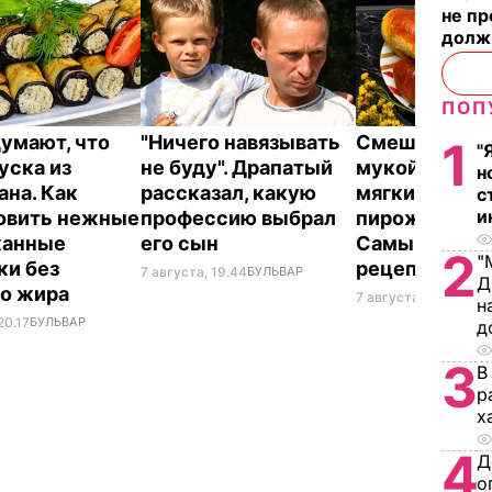
не п
долж
ПОП
думают, что
"Ничего навязывать
Смешайте эт
1
"
уска из
не буду". Драпатый
мукой – и цел
н
ана. Как
рассказал, какую
мягких, словн
с
и
овить нежные
профессию выбрал
пирожков гот
жанные
его сын
Самый лучш
2
"
ки без
рецепт
7 августа, 19.44
БУЛЬВАР
Д
го жира
7 августа, 18.16
БУЛЬ
н
20.17
БУЛЬВАР
д
3
В
р
х
4
Д
о