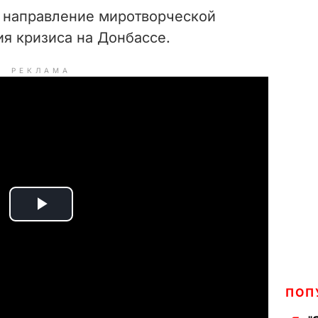
ь направление миротворческой
я кризиса на Донбассе.
РЕКЛАМА
P
l
a
ПОП
y