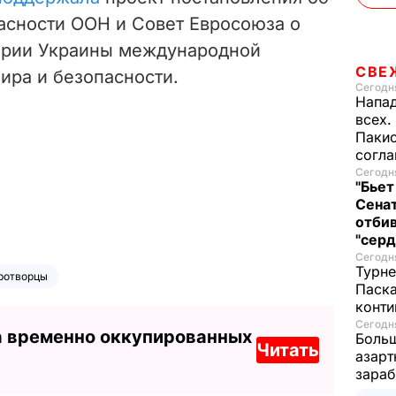
асности ООН и Совет Евросоюза о
ории Украины международной
СВЕ
ира и безопасности.
Сегодня
Напад
всех.
Пакис
согл
Сегодня
"Бьет
Сенат
отбив
"серд
Сегодня
Турне
ротворцы
Паска
конти
Сегодня
а временно оккупированных
Больш
Читать
азарт
зараб