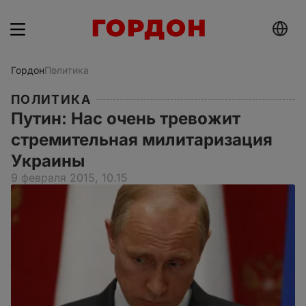
Гордон
Политика
ПОЛИТИКА
Путин: Нас очень тревожит
стремительная милитаризация
Украины
9 февраля 2015, 10.15