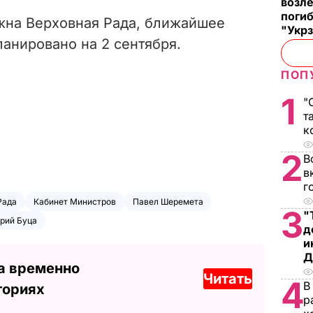
возле
погиб
лжна Верховная Рада, ближайшее
"Укр
анировано на 2 сентября.
ПОП
1
"
т
к
2
В
в
г
Рада
Кабинет Министров
Павел Шеремета
3
"
рий Буца
д
и
Д
а временно
Читать
4
В
ториях
р