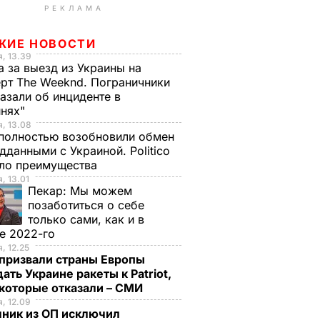
РЕКЛАМА
ЖИЕ НОВОСТИ
, 13.39
а за выезд из Украины на
рт The Weeknd. Пограничники
азали об инциденте в
инях"
, 13.08
полностью возобновили обмен
дданными с Украиной. Politico
ало преимущества
, 13.01
Пекар:
Мы можем
позаботиться о себе
только сами, как и в
е 2022-го
, 12.25
призвали страны Европы
ать Украине ракеты к Patriot,
екоторые отказали – СМИ
, 12.09
чник из ОП исключил