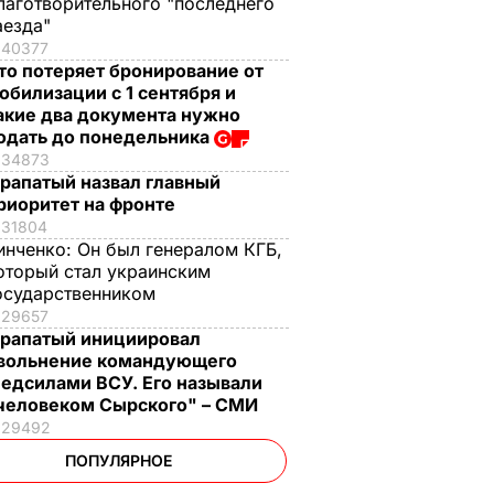
лаготворительного "последнего
аезда"
40377
то потеряет бронирование от
обилизации с 1 сентября и
акие два документа нужно
одать до понедельника
34873
рапатый назвал главный
риоритет на фронте
31804
инченко:
Он был генералом КГБ,
оторый стал украинским
осударственником
29657
рапатый инициировал
вольнение командующего
едсилами ВСУ. Его называли
человеком Сырского" – СМИ
29492
ПОПУЛЯРНОЕ