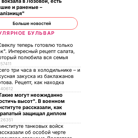
 вокзала в Лозовой, есть
шие и раненые –
залізниця"
Больше новостей
УЛЯРНОЕ БУЛЬВАР
Свеклу теперь готовлю только
ак". Интересный рецепт салата,
оторый полюбила вся семья
57411
сего три часа в холодильнике – и
кусная закуска из баклажанов
отова. Рецепт, как находка
40612
Такие могут неожиданно
остичь высот". В военном
нституте рассказали, как
рапатый защищал диплом
26351
 институте танковых войск
ассказали об особой черте