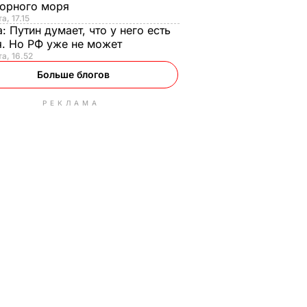
орного моря
а, 17.15
а:
Путин думает, что у него есть
. Но РФ уже не может
та, 16.52
Больше блогов
РЕКЛАМА