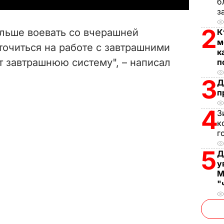
б
з
V
2
альше воевать со вчерашней
К
i
м
точиться на работе с завтрашними
к
т завтрашнюю систему", – написал
п
d
3
Д
e
п
o
4
З
к
г
5
Д
у
М
"