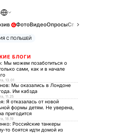
В
юзив
Фото
Видео
Опросы
Спецпроекты
Война в У
ИЯ С ПОЛЬШЕЙ
ЖИЕ БЛОГИ
р:
Мы можем позаботиться о
только сами, как и в начале
-го
та, 13.01
анов:
Мы оказались в Лондоне
года. Им кабзда
а, 11.25
ая:
Я отказалась от новой
ной формы детям. Не уверена,
на пригодится
а, 18.19
енко:
Российские танкеры
у-то боятся идти домой из