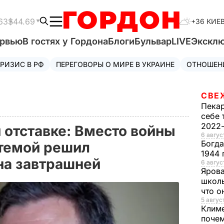
63
$44.69
+36 КИЕ
ервью
В гостях у Гордона
Блоги
Бульвар
LIVE
Экскл
РИЗИС В РФ
ПЕРЕГОВОРЫ О МИРЕ В УКРАИНЕ
ОТНОШЕН
СВЕ
Пека
себе 
2022
 отставке: Вместо войны
6 авгус
Богд
темой решил
1944 
на завтрашней
6 август
Яров
школь
что о
5 август
Клим
почем