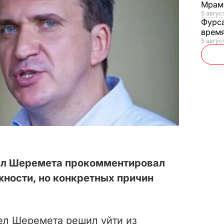
Мрам
5 август
Фурс
время
5 авгус
ел Шеремета прокомментировал
жности, но конкретных причин
ел Шеремета решил уйти из