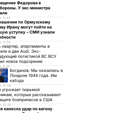
ращение Федорова в
бороны. У экс-министра
тили
, 11.40
глашении по Ормузскому
ву Ирану могут пойти на
шую уступку – СМИ узнали
обности
, 11.38
 квартир, апартаменты в
еле и две Audi. Экс-
ндующий логистикой ВС ВСУ
ил новое подозрение
, 11.25
Богданов:
Мы оказались в
Лондоне 1944 года. Им
кабзда
, 10.54
п угрожает тюрьмой
никам, которые рассказывают
фиците боеприпасов в США
, 10.24
я нанесла удар по вагону