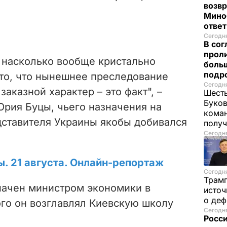
возв
Мино
отве
Сегодня
В со
проли
, насколько вообще кристально
боль
подр
 то, что нынешнее преследование
Сегодня
аказной характер – это факт", –
Шесть
Буков
рия Буцы, чьего назначения на
кома
дставителя Украины якобы добивался
получ
Сегодня
ы. 21 августа. Онлайн-репортаж
Сегодня
Трам
начен министром экономики в
источ
о де
ого он возглавлял Киевскую школу
Сегодня
Росси