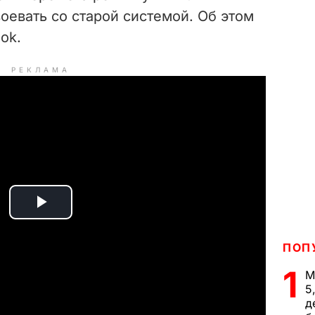
воевать со старой системой. Об этом
ok.
РЕКЛАМА
P
l
ПОП
1
М
a
5
д
y