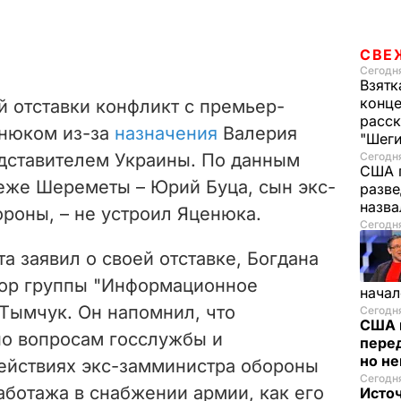
СВЕ
Сегодня
Взятк
конце
 отставки конфликт с премьер-
расск
нюком из-за
назначения
Валерия
"Шег
дставителем Украины. По данным
Сегодня
США 
теже Шереметы – Юрий Буца, сын экс-
разве
назв
роны, – не устроил Яценюка.
Сегодня
а заявил о своей отставке, Богдана
тор группы "Информационное
начал
Тымчук. Он напомнил, что
Сегодня
США 
по вопросам госслужбы и
перед
но н
действиях экс-замминистра обороны
Сегодня
аботажа в снабжении армии, как его
Исто