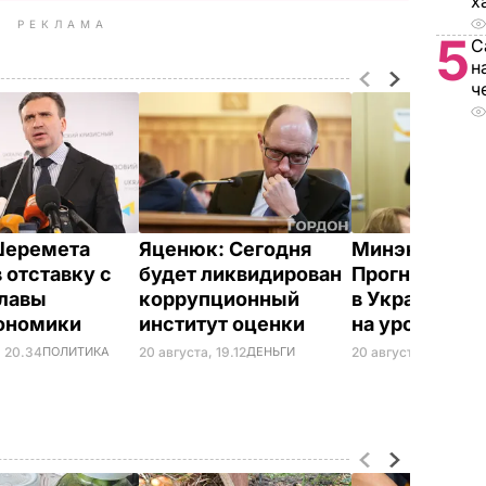
х
РЕКЛАМА
5
С
н
ч
Шеремета
Яценюк: Сегодня
Минэкономи
 отставку с
будет ликвидирован
Прогноз паде
главы
коррупционный
в Украине ос
ономики
институт оценки
на уровне 6-
, 20.34
ПОЛИТИКА
20 августа, 19.12
ДЕНЬГИ
20 августа, 13.36
ДЕ