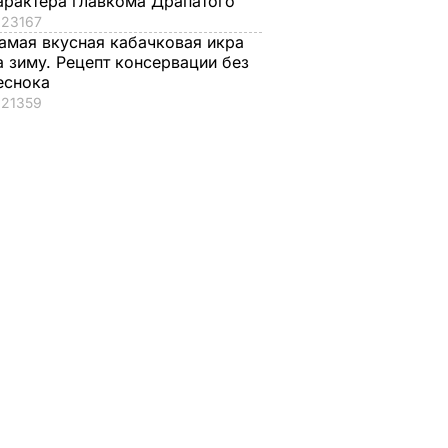
арактера главкома Драпатого
23167
амая вкусная кабачковая икра
а зиму. Рецепт консервации без
еснока
21359
ки:
Кабмин утвердил
Люстрация. Кому с
ния ВВП
положение о
вещами на выход
тается
создании
7%
Правительственного
21 августа, 09.15
СОБЫТИЯ
офиса по
НЬГИ
евроинтеграции
20 августа, 13.03
ПОЛИТИКА