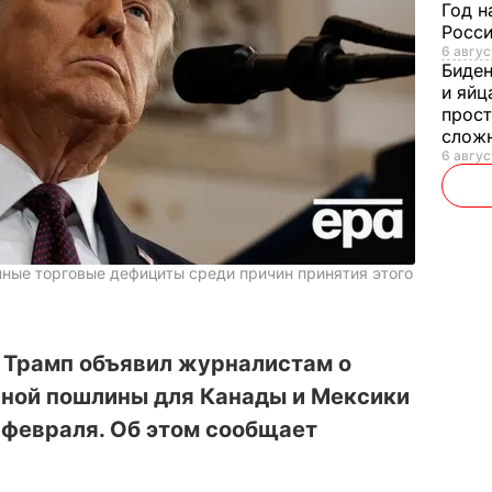
Год н
Росси
6 авгус
Биде
и яйц
прост
слож
6 авгус
пные торговые дефициты среди причин принятия этого
Трамп объявил журналистам о
ной пошлины для Канады и Мексики
1 февраля. Об этом сообщает