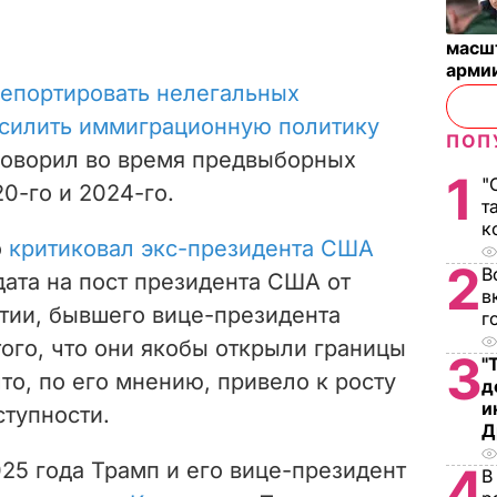
масш
арми
епортировать нелегальных
усилить иммиграционную политику
ПОП
говорил во время предвыборных
1
"
0-го и 2024-го.
т
к
о
критиковал экс-президента США
2
В
ата на пост президента США от
в
тии, бывшего вице-президента
г
того, что они якобы открыли границы
3
"
то, по его мнению, привело к росту
д
и
ступности.
Д
25 года Трамп и его вице-президент
4
В