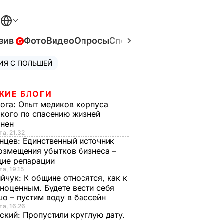
В
зив
Фото
Видео
Опросы
Спецпроекты
Война в Ук
ИЯ С ПОЛЬШЕЙ
ЖИЕ БЛОГИ
нога:
Опыт медиков корпуса
кого по спасению жизней
енен
та, 21.32
нцев:
Единственный источник
озмещения убытков бизнеса –
щие репарации
та, 19.15
ийчук:
К общине относятся, как к
ноценным. Будете вести себя
о – пустим воду в бассейн
та, 16.26
ский:
Пропустили круглую дату.