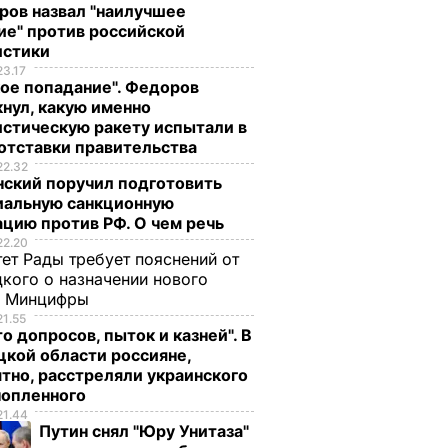
ров назвал "наилучшее
ие" против российской
истики
23.17
ое попадание". Федоров
нул, какую именно
стическую ракету испытали в
отставки правительства
22.32
нский поручил подготовить
иальную санкционную
цию против РФ. О чем речь
22.20
ет Рады требует пояснений от
кого о назначении нового
ы Минцифры
21.55
о допросов, пыток и казней". В
кой области россияне,
тно, расстреляли украинского
нопленного
21.44
Путин снял "Юру Унитаза"