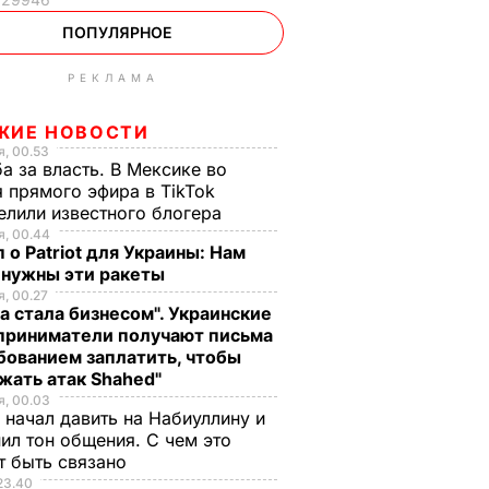
ПОПУЛЯРНОЕ
РЕКЛАМА
ЖИЕ НОВОСТИ
, 00.53
а за власть. В Мексике во
 прямого эфира в TikTok
елили известного блогера
, 00.44
 о Patriot для Украины: Нам
 нужны эти ракеты
, 00.27
а стала бизнесом". Украинские
приниматели получают письма
бованием заплатить, чтобы
жать атак Shahed"
, 00.03
 начал давить на Набиуллину и
ил тон общения. С чем это
т быть связано
23.40