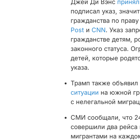
Джей Ди Вэнс
принял
подписал указ, знач
гражданства по прав
Post
и
CNN
. Указ зап
гражданстве детям, р
законного статуса. О
детей, которые родят
указа.
Трамп также объявил
ситуации
на южной гр
с нелегальной миграц
СМИ сообщали, что 2
совершили два рейса 
мигрантами на каждом