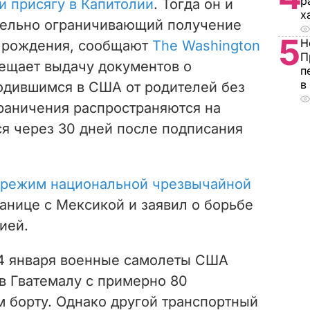
р
и присягу в Капитолии
. Тогда он и
х
ительно ограничивающий получение
5
Н
у рождения, сообщают
The Washington
П
рещает выдачу документов о
п
в
одившимся в США от родителей без
граничения распространяются на
ся через 30 дней после подписания
режим национальной чрезвычайной
анице с Мексикой и заявил о борьбе
ией.
4 января военные самолеты США
в Гватемалу с примерно 80
 борту. Однако другой транспортный