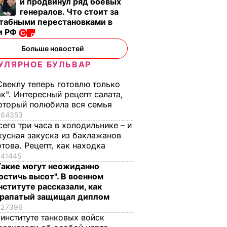
и продвинул ряд боевых
генералов. Что стоит за
табными перестановками в
и РФ
Больше новостей
УЛЯРНОЕ БУЛЬВАР
Свеклу теперь готовлю только
ак". Интересный рецепт салата,
оторый полюбила вся семья
64353
сего три часа в холодильнике – и
кусная закуска из баклажанов
отова. Рецепт, как находка
41445
Такие могут неожиданно
остичь высот". В военном
нституте рассказали, как
рапатый защищал диплом
27396
 институте танковых войск