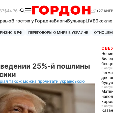
67
$44.76
+27 КИЕ
ервью
В гостях у Гордона
Блоги
Бульвар
LIVE
Эксклю
РИЗИС В РФ
ПЕРЕГОВОРЫ О МИРЕ В УКРАИНЕ
ОТНОШЕН
СВЕ
Чепи
Билец
бесц
введении 25%-й пошлины
6 авгус
Гетма
ксики
для в
ріал також можна прочитати українською
буду
6 авгус
Матв
непол
хорош
6 авгус
Казан