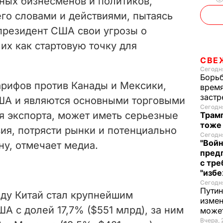
ьных бизнесменов и политиков,
го словами и действиями, пытаясь
 президент США свои угрозы о
их как стартовую точку для
СВЕ
Сегодня
Борьб
рифов против Канады и Мексики,
время
застр
ША и являются основными торговыми
Сегодня
я экспорта, может иметь серьезные
Трамп
тоже
ия, потрясти рынки и потенциально
Сегодня
"Войн
ну, отмечает медиа.
пред
с тре
"избе
Сегодня
Путин
году Китай стал крупнейшим
измен
А с долей 17,7% ($551 млрд), за ним
може
Вчера, 