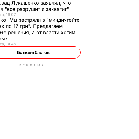
азад Лукашенко заявлял, что
я "все разрушит и захватит"
та, 16.07
нко:
Мы застряли в "миндичгейте
ах по 17 грн". Предлагаем
ые решения, а от власти хотим
ных
та, 14.45
Больше блогов
РЕКЛАМА