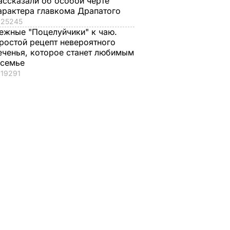
ассказали об особой черте
арактера главкома Драпатого
25245
ежные "Поцелуйчики" к чаю.
ростой рецепт невероятного
еченья, которое станет любимым
 семье
19291