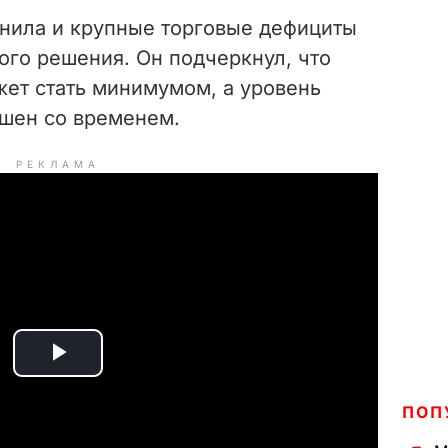
анила и крупные торговые дефициты
ого решения. Он подчеркнул, что
жет стать минимумом, а уровень
шен со временем.
РЕКЛАМА
P
ПОП
l