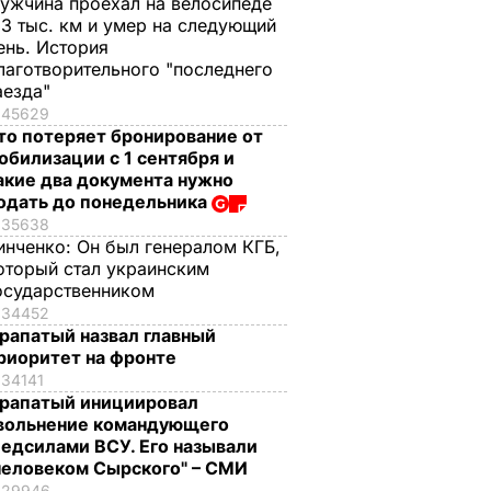
ужчина проехал на велосипеде
,3 тыс. км и умер на следующий
ень. История
лаготворительного "последнего
аезда"
45629
то потеряет бронирование от
обилизации с 1 сентября и
акие два документа нужно
одать до понедельника
35638
инченко:
Он был генералом КГБ,
оторый стал украинским
осударственником
34452
рапатый назвал главный
риоритет на фронте
34141
рапатый инициировал
вольнение командующего
едсилами ВСУ. Его называли
человеком Сырского" – СМИ
29946