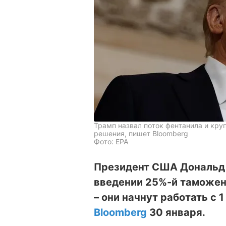
Трамп назвал поток фентанила и кру
решения, пишет Bloomberg
Фото: EPA
Президент США Дональд 
введении 25%-й таможен
– они начнут работать с 
Bloomberg
30 января.