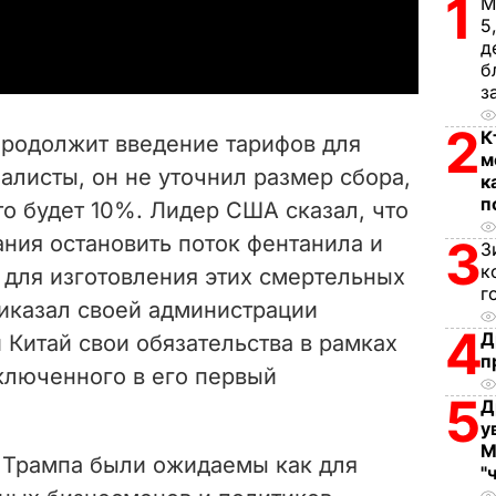
1
М
a
5
д
y
б
з
V
2
К
продолжит введение тарифов для
м
i
алисты, он не уточнил размер сбора,
к
п
это будет 10%. Лидер США сказал, что
d
ния остановить поток фентанила и
3
З
e
к
 для изготовления этих смертельных
г
риказал своей администрации
o
4
Д
 Китай свои обязательства в рамках
п
ключенного в его первый
5
Д
у
М
 Трампа были ожидаемы как для
"