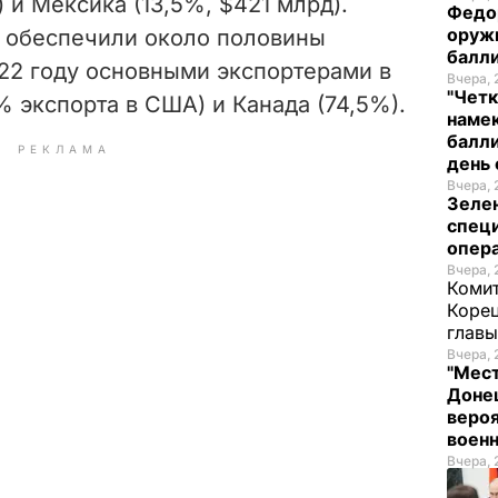
 и Мексика (13,5%, $421 млрд).
Федо
оруж
ы обеспечили около половины
балл
22 году основными экспортерами в
Вчера, 
"Четк
 экспорта в США) и Канада (74,5%).
намек
балли
РЕКЛАМА
день 
Вчера, 
Зеле
спец
опера
Вчера, 
Комит
Корец
глав
Вчера, 
"Мест
Донец
вероя
воен
Вчера, 