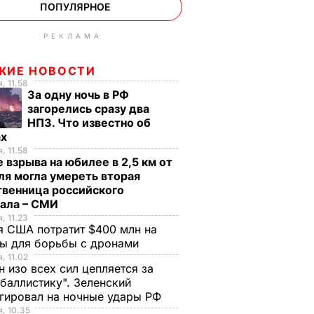
ПОПУЛЯРНОЕ
РЕКЛАМА
ЖИЕ НОВОСТИ
, 11.58
За одну ночь в РФ
загорелись сразу два
НПЗ. Что известно об
ах
, 11.58
 взрыва на юбилее в 2,5 км от
я могла умереть вторая
твенница российского
рала – СМИ
, 11.23
 США потратит $400 млн на
ры для борьбы с дронами
, 11.02
н изо всех сил цепляется за
баллистику". Зеленский
гировал на ночные удары РФ
, 10.35