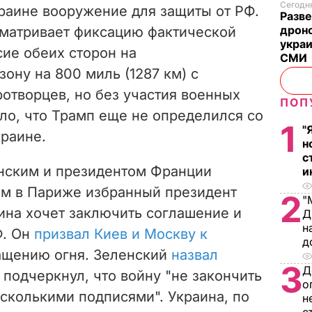
Сегодня
раине вооружение для защиты от РФ.
Разве
дрон
сматривает фиксацию фактической
украи
сие обеих сторон на
СМИ
ону на 800 миль (1287 км) с
отворцев, но без участия военных
ПОП
ло, что Трамп еще не определился со
1
"
краине.
н
с
енским и президентом Франции
и
м в Париже избранный президент
2
"
ина хочет заключить соглашение и
Д
н
Ф. Он
призвал Киев и Москву к
д
ащению огня. Зеленский
назвал
3
Д
о подчеркнул, что войну "не закончить
о
сколькими подписями". Украина, по
н