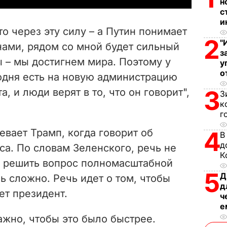
н
с
V
и
то через эту силу – а Путин понимает
i
2
"
 нами, рядом со мной будет сильный
з
 – мы достигнем мира. Поэтому у
d
у
о
одня есть на новую администрацию
e
3
, и люди верят в то, что он говорит",
З
к
o
г
евает Трамп, когда говорит об
4
В
д
са. По словам Зеленского, речь не
К
ен решить вопрос полномасштабной
5
Д
нь сложно. Речь идет о том, чтобы
д
ет президент.
ч
е
важно, чтобы это было быстрее.