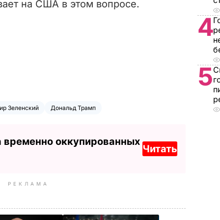
с
вает на США в этом вопросе.
4
Г
р
н
б
5
С
г
п
р
ир Зеленский
Дональд Трамп
а временно оккупированных
Читать
РЕКЛАМА