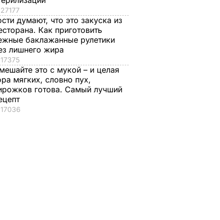
терилизации
27177
ости думают, что это закуска из
есторана. Как приготовить
ежные баклажанные рулетики
ез лишнего жира
17375
мешайте это с мукой – и целая
ора мягких, словно пух,
ирожков готова. Самый лучший
ецепт
17036