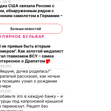
, 08.55
дка США связала Россию с
ом, обнаруженным рядом с
нским самолетом в Германии –
Больше новостей
УЛЯРНОЕ БУЛЬВАР
Я не привык быть вторым
омером". Как золотой медалист
тал главкомом ВСУ – самое
нтересное о Драпатом
86490
Мишуня, дочка родилась!"
рапатый рассказал, как ночью
а позициях узнал о рождении
очери
60545
обавьте это в каждую банку – и
гурцы под капроновой крышкой
е перекиснут. Рецепт без