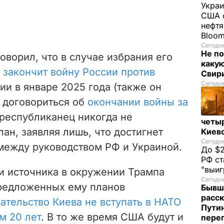
Украи
США о
нефтя
Bloo
Сегодня
Не по
оворил, что в случае избрания его
каку
н
закончит войну России против
Свир
Сегодня
ии в январе 2025 года (также он
 договориться об
окончании войны за
я республиканец никогда не
четы
ан, заявляя лишь, что достигнет
Киев
Сегодня
между руководством РФ и Украиной.
До $2
РФ ст
"выи
и источника в окружении Трампа
Сегодня
предложенных ему планов
Бывш
расск
ательство Киева не вступать в НАТО
Пути
м 20 лет
. В то же время США будут и
пере