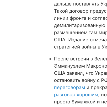
дальше поставлять Ук
Такой договор преду
линии фронта и согла
демилитаризованную з
размещением там мир
США. Издание отмеча
стратегией войны в У
После встречи з Зел
Эммануэлем Макроно
США заявил, что Укра
остановить войну с Р
переговорам
и прекр
разговор хорошим
, н
просто бумажкой и не