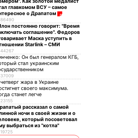
омером". Как золотой медалист
тал главкомом ВСУ – самое
нтересное о Драпатом
86490
Илон постоянно говорит: "Время
аключать соглашение". Федоров
говаривает Маска уступить в
тношении Starlink – СМИ
44267
инченко:
Он был генералом КГБ,
оторый стал украинским
осударственником
37009
 четверг жара в Украине
остигнет своего максимума.
огда станет легче
23155
рапатый рассказал о самой
линной ночи в своей жизни и о
еловеке, который посоветовал
му выбраться из "котла"
19725