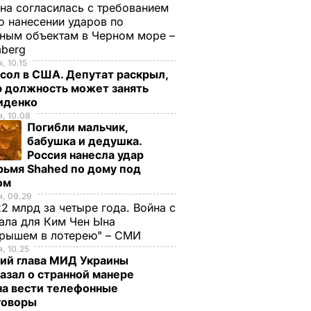
на согласилась с требованием
 нанесении ударов по
ным объектам в Черном море –
mberg
, 10.15
сол в США. Депутат раскрыл,
ю должность может занять
иденко
, 10.08
Погибли мальчик,
бабушка и дедушка.
Россия нанесла удар
рьмя Shahed по дому под
ом
, 09.29
2 млрд за четыре года. Война с
ала для Ким Чен Ына
грышем в лотерею" – СМИ
, 10.25
ий глава МИД Украины
азал о странной манере
на вести телефонные
говоры