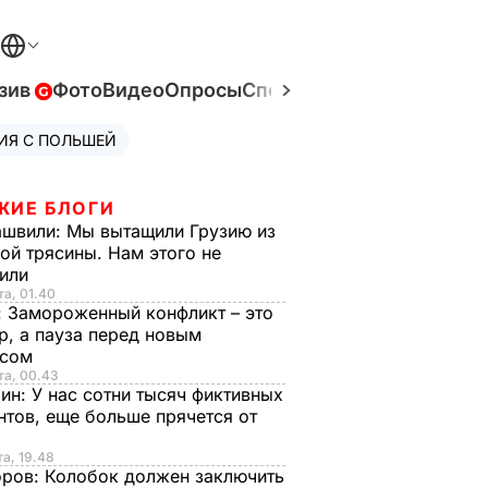
зив
Фото
Видео
Опросы
Спецпроекты
Война в Ук
ИЯ С ПОЛЬШЕЙ
ЖИЕ БЛОГИ
ашвили:
Мы вытащили Грузию из
ой трясины. Нам этого не
тили
та, 01.40
:
Замороженный конфликт – это
р, а пауза перед новым
исом
та, 00.43
рин:
У нас сотни тысяч фиктивных
нтов, еще больше прячется от
та, 19.48
оров:
Колобок должен заключить