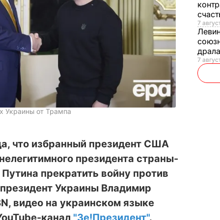
контр
счас
7 авгус
Леви
союзн
драла
7 август
х Украины от Трампа
да, что избранный президент США
нелегитимного президента страны-
 Путина прекратить войну против
л президент Украины Владимир
N, видео на украинском языке
 YouTube-канал
"Зе!Президент"
.