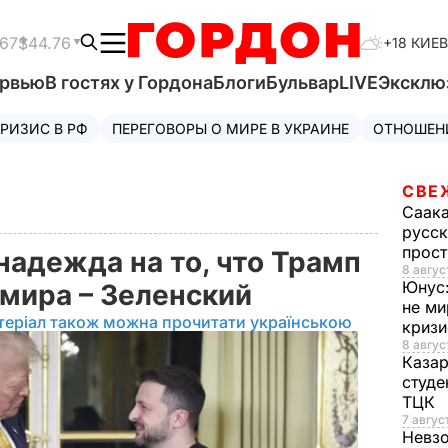
.67
$44.76
+18 КИЕВ
ервью
В гостях у Гордона
Блоги
Бульвар
LIVE
Эксклю
РИЗИС В РФ
ПЕРЕГОВОРЫ О МИРЕ В УКРАИНЕ
ОТНОШЕН
СВЕ
Саак
русск
прос
надежда на то, что Трамп
8 авгус
Юнус
мира – Зеленский
не ми
теріал також можна прочитати українською
криз
8 авгус
Каза
студе
ТЦК
7 авгус
Невз