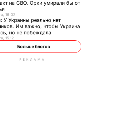
акт на СВО. Орки умирали бы от
тья
та, 16.02
н:
У Украины реально нет
иков. Им важно, чтобы Украина
сь, но не побеждала
а, 15.12
Больше блогов
РЕКЛАМА