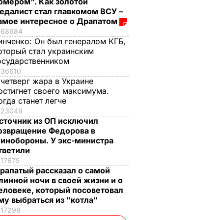
омером". Как золотой
едалист стал главкомом ВСУ –
амое интересное о Драпатом
68684
инченко:
Он был генералом КГБ,
оторый стал украинским
осударственником
36610
 четверг жара в Украине
остигнет своего максимума.
огда станет легче
23049
сточник из ОП исключил
озвращение Федорова в
инобороны. У экс-министра
тветили
17675
рапатый рассказал о самой
линной ночи в своей жизни и о
еловеке, который посоветовал
му выбраться из "котла"
17298