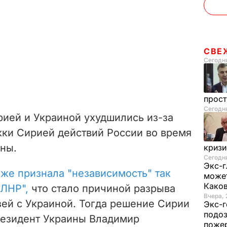
СВЕ
Сегодня
прос
Сегодн
ией и Украиной ухудшились из-за
ки Сирией действий России во время
ны.
криз
Сегодня
Экс-г
же признала "независимость" так
может
Како
"ЛНР",
что стало причиной разрыва
Вчера, 
ей с Украиной. Тогда решение Сирии
Экс-г
подоз
езидент Украины Владимир
поже