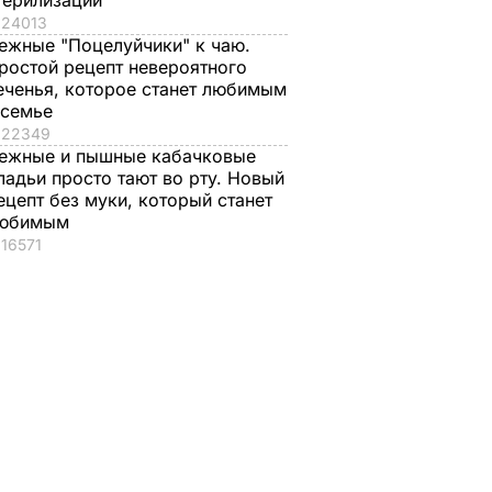
терилизации
24013
ежные "Поцелуйчики" к чаю.
ростой рецепт невероятного
еченья, которое станет любимым
 семье
22349
ежные и пышные кабачковые
ладьи просто тают во рту. Новый
ецепт без муки, который станет
юбимым
16571