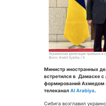
Украинская делегация прибыла в 
Фото: Andrii Sybiha / Х
Министр иностранных де
встретился в Дамаске с 
формирований Ахмедом 
телеканал
Al Arabiya
.
Сибига возглавил украин