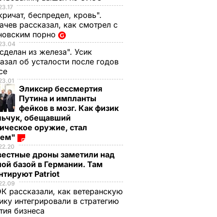
23.17
кричат, беспредел, кровь".
чев рассказал, как смотрел с
новским порно
23.04
 сделан из железа". Усик
азал об усталости после годов
ксе
23.01
Эликсир бессмертия
Путина и импланты
фейков в мозг. Как физик
льчук, обещавший
ическое оружие, стал
оем"
22.20
вестные дроны заметили над
ой базой в Германии. Там
тируют Patriot
22.09
К рассказали, как ветеранскую
ику интегрировали в стратегию
тия бизнеса