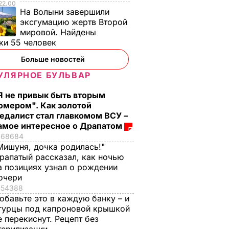
22.00
На Волыни завершили
эксгумацию жертв Второй
мировой. Найдены
ки 55 человек
Больше новостей
УЛЯРНОЕ БУЛЬВАР
Я не привык быть вторым
омером". Как золотой
едалист стал главкомом ВСУ –
амое интересное о Драпатом
68684
Мишуня, дочка родилась!"
рапатый рассказал, как ночью
а позициях узнал о рождении
очери
54388
обавьте это в каждую банку – и
гурцы под капроновой крышкой
е перекиснут. Рецепт без