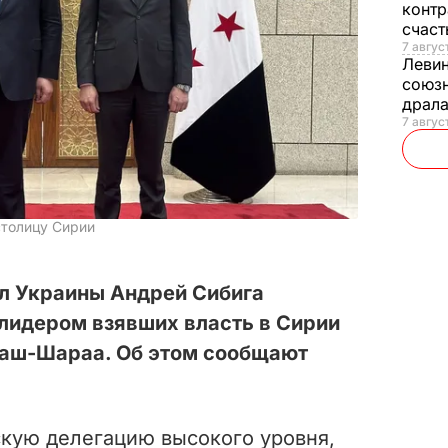
контр
счас
7 авгус
Леви
союзн
драла
7 август
столицу Сирии
л Украины Андрей Сибига
лидером взявших власть в Сирии
аш-Шараа. Об этом сообщают
скую делегацию высокого уровня,