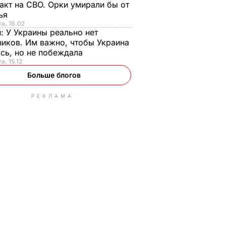
акт на СВО. Орки умирали бы от
тья
та, 16.02
н:
У Украины реально нет
иков. Им важно, чтобы Украина
сь, но не побеждала
а, 15.12
Больше блогов
РЕКЛАМА