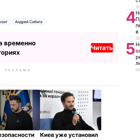
с
4
Н
П
изит
Андрей Сибига
п
в
а временно
5
Н
Читать
о
ториях
р
л
РЕКЛАМА
езопасности
Киев уже установил