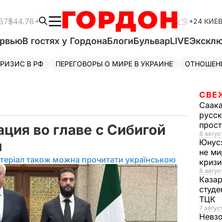
67
$44.76
+24 КИЕ
ервью
В гостях у Гордона
Блоги
Бульвар
LIVE
Экскл
РИЗИС В РФ
ПЕРЕГОВОРЫ О МИРЕ В УКРАИНЕ
ОТНОШЕН
СВЕ
Саак
русск
прос
ция во главе с Сибигой
8 авгус
Юнус
и
не ми
теріал також можна прочитати українською
криз
8 авгус
Каза
студе
ТЦК
7 авгус
Невз