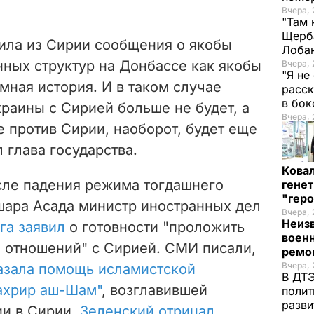
Вчера, 
"Там 
Щерба
ила из Сирии сообщения о якобы
Лоба
ных структур на Донбассе как якобы
Вчера, 
"Я не
мная история. И в таком случае
расск
в бо
раины с Сирией больше не будет, а
Вчера, 
 против Сирии, наоборот, будет еще
 глава государства.
Кова
сле падения режима тогдашнего
генет
"гер
шара Асада министр иностранных дел
Вчера, 
Неиз
га заявил
о готовности "проложить
военн
 отношений" с Сирией. СМИ писали,
ремон
Вчера, 
азала помощь исламистской
В ДТЭ
Тахрир аш-Шам"
, возглавившей
полит
разви
ии в Сирии.
Зеленский отрицал