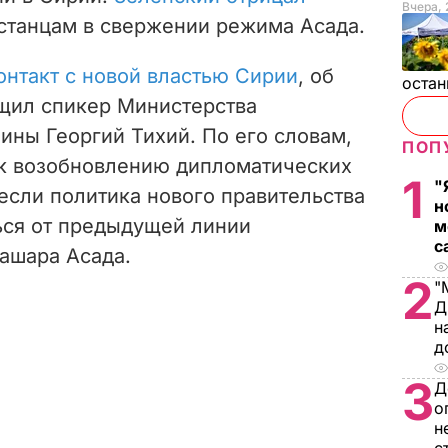
Вчера, 
станцам в свержении режима Асада.
онтакт с новой властью Сирии
, об
остан
щил спикер Министерства
ины Георгий Тихий. По его словам,
ПОП
 к возобновлению дипломатических
1
"
если политика нового правительства
н
ься от предыдущей линии
м
с
ашара Асада.
2
"
Д
н
д
3
Д
о
н