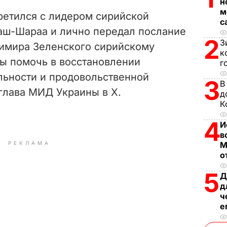
V
н
м
ретился с лидером сирийской
с
i
аш-Шараа и лично передал послание
2
З
имира Зеленского сирийскому
d
к
вы помочь в восстановлении
г
e
льности и продовольственной
3
В
глава МИД Украины в Х.
o
д
К
4
И
в
РЕКЛАМА
М
о
5
Д
д
ч
е