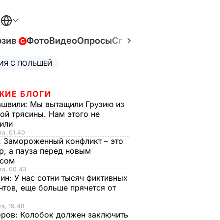
В
юзив
Фото
Видео
Опросы
Спецпроекты
Война в У
ИЯ С ПОЛЬШЕЙ
ЖИЕ БЛОГИ
ашвили:
Мы вытащили Грузию из
ой трясины. Нам этого не
тили
та, 01.40
:
Замороженный конфликт – это
р, а пауза перед новым
исом
та, 00.43
рин:
У нас сотни тысяч фиктивных
нтов, еще больше прячется от
та, 19.48
оров:
Колобок должен заключить