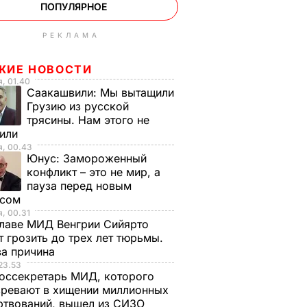
ПОПУЛЯРНОЕ
РЕКЛАМА
ЖИЕ НОВОСТИ
, 01.40
Саакашвили:
Мы вытащили
Грузию из русской
трясины. Нам этого не
тили
я, 00.43
Юнус:
Замороженный
конфликт – это не мир, а
пауза перед новым
исом
, 00.31
лаве МИД Венгрии Сийярто
 грозить до трех лет тюрьмы.
ва причина
23.53
оссекретарь МИД, которого
ревают в хищении миллионных
ртвований, вышел из СИЗО