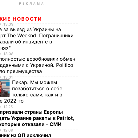
РЕКЛАМА
ЖИЕ НОВОСТИ
, 13.39
а за выезд из Украины на
рт The Weeknd. Пограничники
азали об инциденте в
инях"
, 13.08
полностью возобновили обмен
дданными с Украиной. Politico
ало преимущества
, 13.01
Пекар:
Мы можем
позаботиться о себе
только сами, как и в
е 2022-го
, 12.25
призвали страны Европы
ать Украине ракеты к Patriot,
екоторые отказали – СМИ
, 12.09
чник из ОП исключил