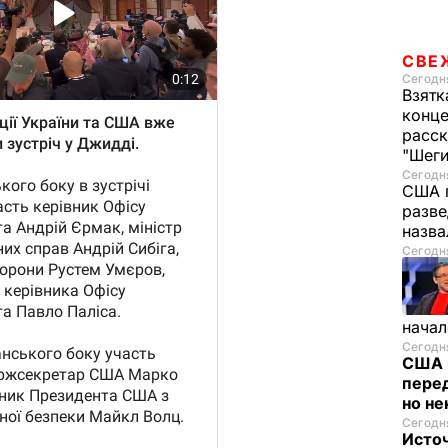
СВЕ
Сегодня
Взятк
конце
расск
"Шег
Сегодня
США 
разве
назв
Сегодня
начал
Сегодня
США 
перед
но н
Сегодня
Исто