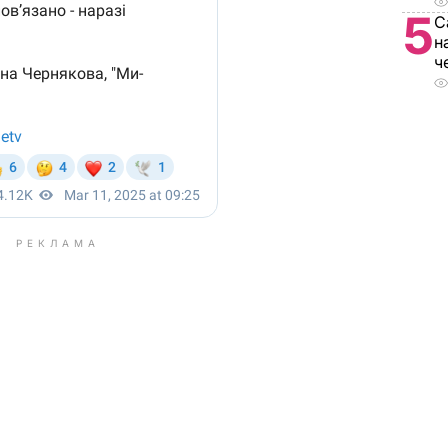
5
С
н
ч
РЕКЛАМА