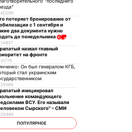
лаготворительного "последнего
аезда"
40296
то потеряет бронирование от
обилизации с 1 сентября и
акие два документа нужно
одать до понедельника
34857
рапатый назвал главный
риоритет на фронте
31779
инченко:
Он был генералом КГБ,
оторый стал украинским
осударственником
29589
рапатый инициировал
вольнение командующего
едсилами ВСУ. Его называли
человеком Сырского" – СМИ
29486
ПОПУЛЯРНОЕ