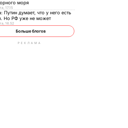
орного моря
а, 17.15
а:
Путин думает, что у него есть
. Но РФ уже не может
та, 16.52
Больше блогов
РЕКЛАМА