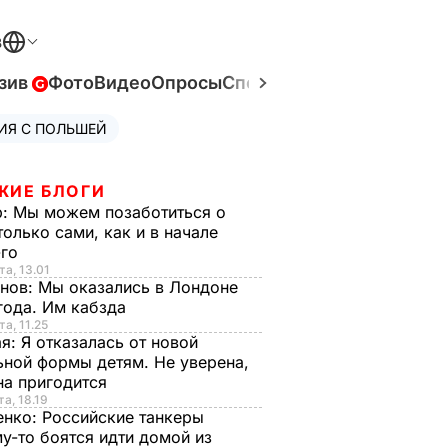
В
зив
Фото
Видео
Опросы
Спецпроекты
Война в Ук
ИЯ С ПОЛЬШЕЙ
ЖИЕ БЛОГИ
р:
Мы можем позаботиться о
только сами, как и в начале
-го
та, 13.01
анов:
Мы оказались в Лондоне
года. Им кабзда
та, 11.25
ая:
Я отказалась от новой
ной формы детям. Не уверена,
на пригодится
та, 18.19
енко:
Российские танкеры
у-то боятся идти домой из