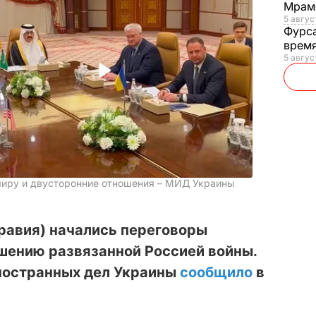
Мрам
5 август
Фурс
время
5 авгус
миру и двусторонние отношения – МИД Украины
равия) начались переговоры
шению развязанной Россией войны.
ностранных дел Украины
сообщило
в