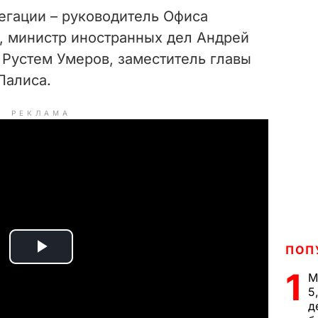
егации – руководитель Офиса
, министр иностранных дел Андрей
 Рустем Умеров, заместитель главы
Палиса.
РЕКЛАМА
ПОП
P
1
М
l
5
д