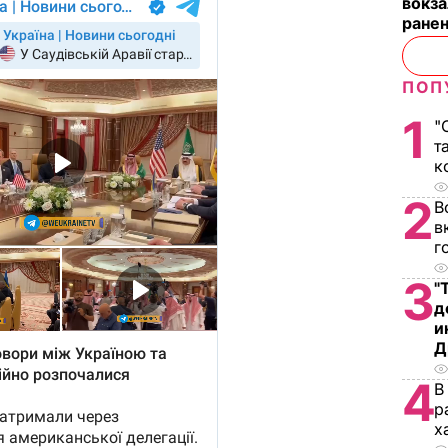
вокза
ранен
ПОП
1
"
т
к
2
В
в
г
3
"
д
и
Д
4
В
р
х