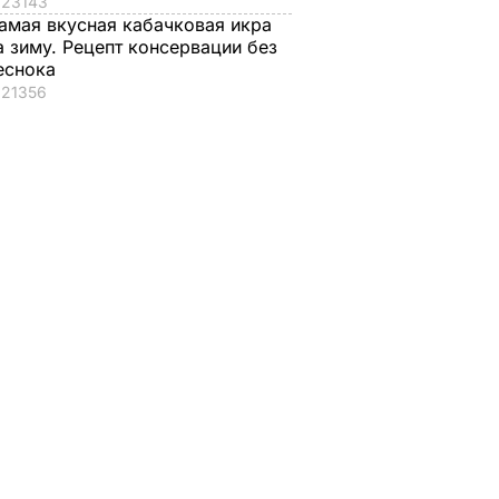
23143
амая вкусная кабачковая икра
а зиму. Рецепт консервации без
еснока
21356