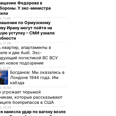
ращение Федорова в
бороны. У экс-министра
тили
, 11.40
глашении по Ормузскому
ву Ирану могут пойти на
ую уступку – СМИ узнали
обности
, 11.38
 квартир, апартаменты в
еле и две Audi. Экс-
ндующий логистикой ВС ВСУ
ил новое подозрение
, 11.25
Богданов:
Мы оказались в
Лондоне 1944 года. Им
кабзда
, 10.54
п угрожает тюрьмой
никам, которые рассказывают
фиците боеприпасов в США
, 10.24
я нанесла удар по вагону возле