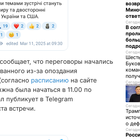
возв
Мино
отве
Сегодня
В со
проли
больш
подр
Сегодня
Шесть
сообщает, что переговоры начались
Буков
кома
ванного из-за опоздания
получ
(согласно
расписанию
на сайте
Сегодня
жна была начаться в 11.00 по
л публикует в Telegram
Сегодня
та встречи.
Трам
источ
о де
Сегодня
Росси