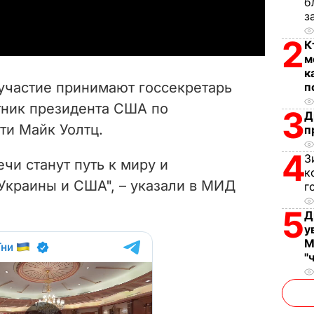
б
a
з
y
2
К
м
V
к
участие принимают госсекретарь
п
i
тник президента США по
3
Д
ти Майк Уолтц.
п
d
4
З
e
и станут путь к миру и
к
Украины и США", – указали в МИД
г
o
5
Д
у
М
"