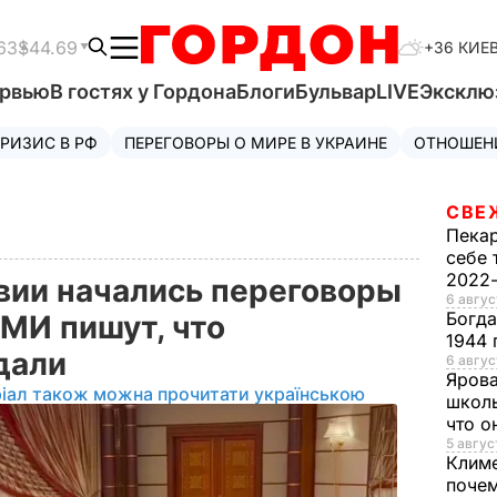
63
$44.69
+36 КИЕ
ервью
В гостях у Гордона
Блоги
Бульвар
LIVE
Эксклю
РИЗИС В РФ
ПЕРЕГОВОРЫ О МИРЕ В УКРАИНЕ
ОТНОШЕН
СВЕ
Пека
себе 
2022
вии начались переговоры
6 авгус
Богд
МИ пишут, что
1944 
дали
6 авгус
Яров
іал також можна прочитати українською
школь
что о
5 авгус
Клим
почем