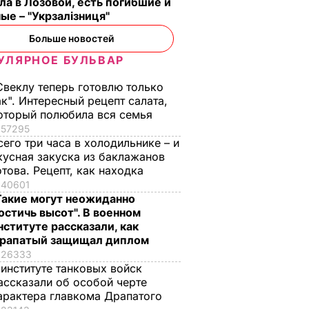
ла в Лозовой, есть погибшие и
ые – "Укрзалізниця"
Больше новостей
УЛЯРНОЕ БУЛЬВАР
Свеклу теперь готовлю только
ак". Интересный рецепт салата,
оторый полюбила вся семья
57295
сего три часа в холодильнике – и
кусная закуска из баклажанов
отова. Рецепт, как находка
40601
Такие могут неожиданно
остичь высот". В военном
нституте рассказали, как
рапатый защищал диплом
26333
 институте танковых войск
ассказали об особой черте
арактера главкома Драпатого