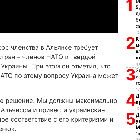
1
М
5
a
д
б
y
з
2
V
К
м
ос членства в Альянсе требует
к
i
стран – членов НАТО и твердой
п
Украины. При этом он отметил, что
d
3
З
НАТО по этому вопросу Украина может
к
e
г
4
o
Д
ое решение. Мы должны максимально
п
 Альянсом и привести украинские
5
Д
ое соответствие с его критериями и
у
М
ценюк.
"