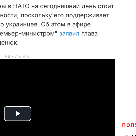
ны в НАТО на сегодняшний день стоит
ности, поскольку его поддерживает
 украинцев. Об этом в эфире
премьер-министром"
заявил
глава
ценюк.
РЕКЛАМА
P
ПОП
l