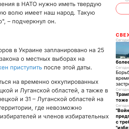
пления в НАТО нужно иметь твердую
ую волю имеет наш народ. Такую
", – подчеркнул он.
СВЕ
Сегодня
ров в Украине запланировано на 25
закона о местных выборах на
более
ен приступить
после этой даты.
Сегодня
Борьб
время
ться на временно оккупированных
застр
кой и Луганской областей, а также в
Сегодня
Трамп
ецкой и 31 – Луганской областей на
тоже
Сегодня
территории, где невозможно
"Войн
 избирателей и членов избирательных
пред
с тре
"избе