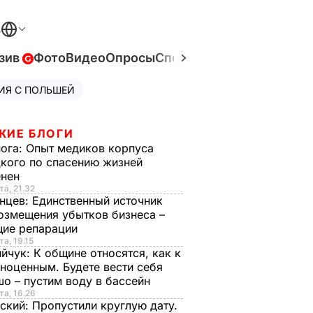
В
зив
Фото
Видео
Опросы
Спецпроекты
Война в Ук
ИЯ С ПОЛЬШЕЙ
ЖИЕ БЛОГИ
нога:
Опыт медиков корпуса
кого по спасению жизней
енен
та, 21.32
нцев:
Единственный источник
озмещения убытков бизнеса –
щие репарации
та, 19.15
ийчук:
К общине относятся, как к
ноценным. Будете вести себя
о – пустим воду в бассейн
та, 16.26
ский:
Пропустили круглую дату.