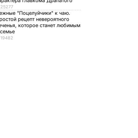
арактера главкома Драпатого
25277
ежные "Поцелуйчики" к чаю.
ростой рецепт невероятного
еченья, которое станет любимым
 семье
19482
Пилотам НАТО
Столтенберг о
ой
разрешили
теракте в Турции:
АТО
открывать огонь по
Все страны НАТО
самолетам ВС РФ –
едины в борьбе с