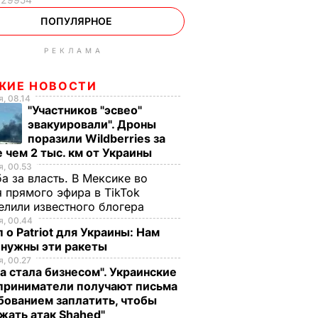
ПОПУЛЯРНОЕ
РЕКЛАМА
ЖИЕ НОВОСТИ
, 08.14
"Участников "эсвео"
эвакуировали". Дроны
поразили Wildberries за
 чем 2 тыс. км от Украины
, 00.53
а за власть. В Мексике во
 прямого эфира в TikTok
елили известного блогера
, 00.44
 о Patriot для Украины: Нам
 нужны эти ракеты
, 00.27
а стала бизнесом". Украинские
приниматели получают письма
бованием заплатить, чтобы
жать атак Shahed"