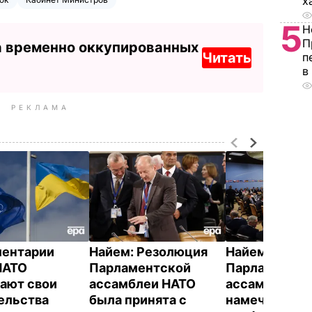
х
5
Н
П
а временно оккупированных
Читать
п
в
РЕКЛАМА
ментарии
Найем: Резолюция
Найем: На
НАТО
Парламентской
Парламентск
ают свои
ассамблеи НАТО
ассамблее Н
ельства
была принята с
намечается