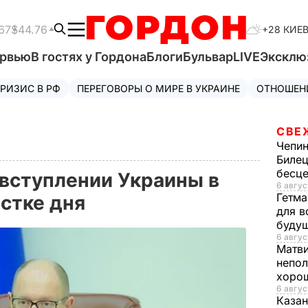
67
$44.76
+28 КИЕ
ервью
В гостях у Гордона
Блоги
Бульвар
LIVE
Эксклю
РИЗИС В РФ
ПЕРЕГОВОРЫ О МИРЕ В УКРАИНЕ
ОТНОШЕН
СВЕ
Чепи
Билец
бесц
 вступлении Украины в
6 авгус
Гетма
естке дня
для в
буду
6 авгус
Матв
непол
хорош
6 авгус
Казан