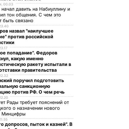
, 00.03
 начал давить на Набиуллину и
ил тон общения. С чем это
т быть связано
23.40
ров назвал "наилучшее
ие" против российской
истики
23.17
ое попадание". Федоров
нул, какую именно
стическую ракету испытали в
отставки правительства
22.32
нский поручил подготовить
иальную санкционную
цию против РФ. О чем речь
22.20
ет Рады требует пояснений от
кого о назначении нового
ы Минцифры
21.55
о допросов, пыток и казней". В