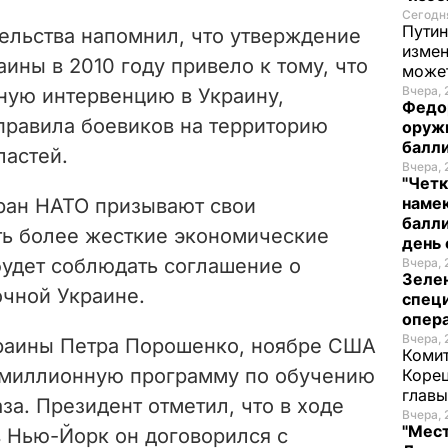
Сегодня
Путин
тельства напомнил, что утверждение
измен
аины в 2010 году привело к тому, что
може
Вчера, 
ую интервенцию в Украину,
Федо
правила боевиков на территорию
оруж
балл
ластей.
Вчера, 
"Четк
намек
ран НАТО призывают свои
балли
ть более жесткие экономические
день 
будет соблюдать соглашение о
Вчера, 
Зеле
очной Украине.
спец
опера
Вчера, 
краины Петра Порошенко, ноябре США
Комит
миллионную программу по обучению
Корец
глав
за. Президент отметил, что
в ходе
Вчера, 
"Мест
в Нью-Йорк он договорился с