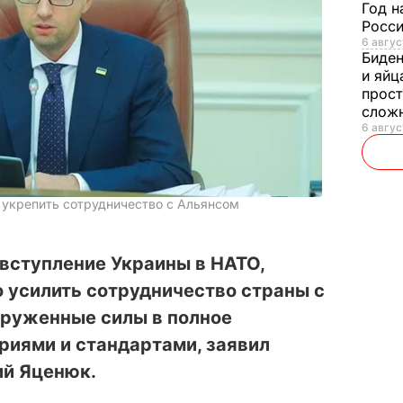
Год н
Росси
6 авгус
Биде
и яйц
прост
слож
6 авгус
укрепить сотрудничество с Альянсом
 вступление Украины в НАТО,
 усилить сотрудничество страны с
оруженные силы в полное
ериями и стандартами, заявил
й Яценюк.