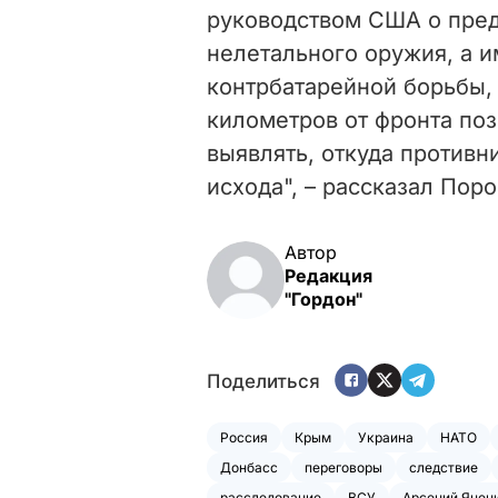
руководством США о пре
нелетального оружия, а 
контрбатарейной борьбы, 
километров от фронта по
выявлять, откуда противн
исхода", – рассказал Пор
Автор
Редакция
"Гордон"
Поделиться
Россия
Крым
Украина
НАТО
Донбасс
переговоры
следствие
расследование
ВСУ
Арсений Яцен