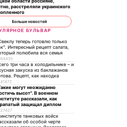
кой области россияне,
тно, расстреляли украинского
нопленного
Больше новостей
УЛЯРНОЕ БУЛЬВАР
Свеклу теперь готовлю только
ак". Интересный рецепт салата,
оторый полюбила вся семья
64435
сего три часа в холодильнике – и
кусная закуска из баклажанов
отова. Рецепт, как находка
41472
Такие могут неожиданно
остичь высот". В военном
нституте рассказали, как
рапатый защищал диплом
27427
 институте танковых войск
ассказали об особой черте