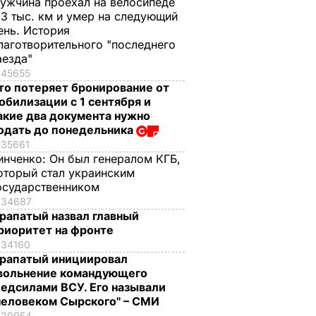
ужчина проехал на велосипеде
,3 тыс. км и умер на следующий
ень. История
лаготворительного "последнего
аезда"
45655
то потеряет бронирование от
обилизации с 1 сентября и
акие два документа нужно
одать до понедельника
35661
инченко:
Он был генералом КГБ,
оторый стал украинским
осударственником
34687
рапатый назвал главный
риоритет на фронте
34160
рапатый инициировал
вольнение командующего
едсилами ВСУ. Его называли
человеком Сырского" – СМИ
29954