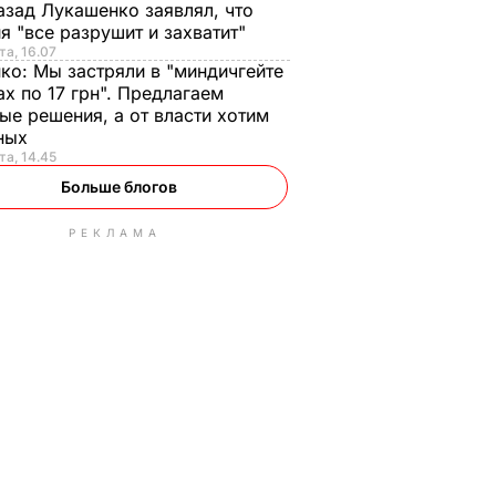
азад Лукашенко заявлял, что
я "все разрушит и захватит"
та, 16.07
нко:
Мы застряли в "миндичгейте
ах по 17 грн". Предлагаем
ые решения, а от власти хотим
ных
та, 14.45
Больше блогов
РЕКЛАМА