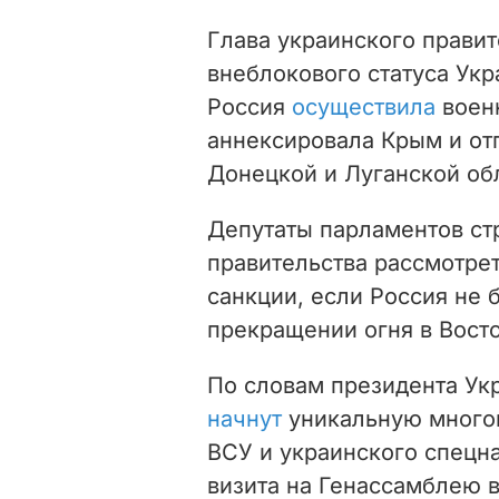
Глава украинского прави
внеблокового статуса Укр
Россия
осуществила
военн
аннексировала Крым и от
Донецкой и Луганской об
Депутаты парламентов ст
правительства рассмотре
санкции, если Россия не 
прекращении огня в Вост
По словам президента У
начнут
уникальную много
ВСУ и украинского спецна
визита на Генассамблею 