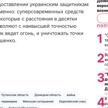
Донец
доставлении украинским защитникам
вероя
воен
именно: суперсовременных средств
которые с расстояния в десятки
зволяют с наивысшей точностью
ПОП
ик ведет огонь, и уничтожать точки
1
"
ошенко.
т
к
2
В
в
г
3
"
д
и
Д
Луганская область
Донецкая область
война
4
В
перемирие
Минские соглашения
Европейский союз
р
юк
Кабинет Министров