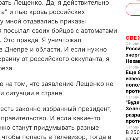
рать Лещенко. Да, я действительно
та" и пью кровь российских
ду мной отдавались приказы
я посылал своих бойцов с автоматами
СВЕ
. Это правда. Я уничтожал
Сегодня
Росси
в Днепре и области. И если нужно
энерг
краину от российского оккупанта, я
Неза
реза.
Сегодня
Еще 8
извес
е на том, что заявление Лещенко не
попо
прот
и ситуации в стране.
Сегодня
"Буде
есть законно избранный президент,
Зеле
разр
 правительство. И если какие-то
прот
ко станут придумывать разные
Сегодня
В 250
тобы попасть в телевизор, тогда в
начал