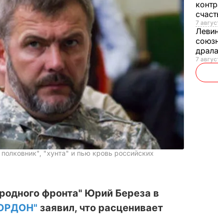
контр
счас
7 авгус
Леви
союзн
драла
7 август
 полковник", "хунта" и пью кровь российских
родного фронта" Юрий Береза в
ОРДОН"
заявил, что расценивает