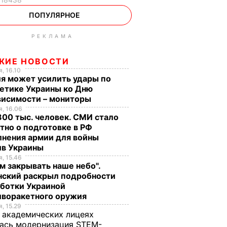
ПОПУЛЯРНОЕ
РЕКЛАМА
ЖИЕ НОВОСТИ
, 16.10
я может усилить удары по
етике Украины ко Дню
висимости – мониторы
, 16.06
00 тыс. человек. СМИ стало
тно о подготовке в РФ
лнения армии для войны
ив Украины
, 15.46
м закрывать наше небо".
нский раскрыл подробности
аботки Украиной
иворакетного оружия
, 15.29
 академических лицеях
ась модернизация STEM-