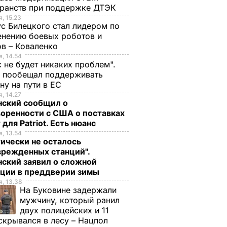
ранств при поддержке ДТЭК​
, 15.23
с Билецкого стал лидером по
нению боевых роботов и
в – Коваленко
, 14.54
с не будет никаких проблем".
ч пообещал поддерживать
ну на пути в ЕС
, 14.27
нский сообщил о
оренности с США о поставках
 для Patriot. Есть нюанс
, 13.54
ически не осталось
врежденных станций".
ский заявил о сложной
ации в преддверии зимы
, 13.38
На Буковине задержали
мужчину, который ранил
двух полицейских и 11
скрывался в лесу – Нацпол