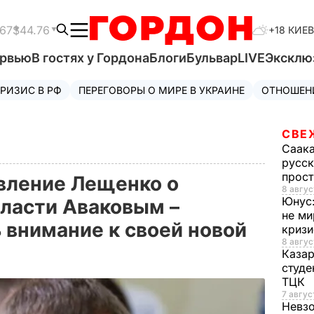
.67
$44.76
+18 КИЕВ
ервью
В гостях у Гордона
Блоги
Бульвар
LIVE
Эксклю
РИЗИС В РФ
ПЕРЕГОВОРЫ О МИРЕ В УКРАИНЕ
ОТНОШЕН
СВЕ
Саак
русск
прос
вление Лещенко о
8 авгус
Юнус
власти Аваковым –
не ми
 внимание к своей новой
криз
8 авгус
Каза
студе
ТЦК
7 авгус
Невз