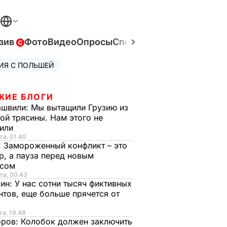
зив
Фото
Видео
Опросы
Спецпроекты
Война в Ук
ИЯ С ПОЛЬШЕЙ
ЖИЕ БЛОГИ
ашвили:
Мы вытащили Грузию из
ой трясины. Нам этого не
тили
та, 01.40
:
Замороженный конфликт – это
р, а пауза перед новым
исом
та, 00.43
рин:
У нас сотни тысяч фиктивных
нтов, еще больше прячется от
та, 19.48
оров:
Колобок должен заключить