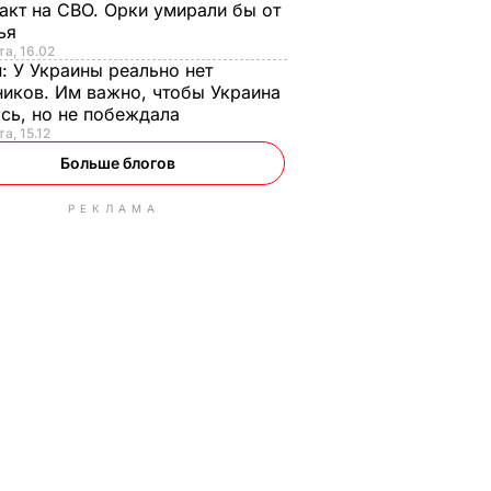
акт на СВО. Орки умирали бы от
тья
та, 16.02
н:
У Украины реально нет
иков. Им важно, чтобы Украина
сь, но не побеждала
а, 15.12
Больше блогов
РЕКЛАМА