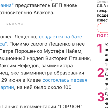
Сегодня
раина"
представитель БПП вновь
США 
генер
относительно Авакова.
подде
изве
РЕКЛАМА
ПОП
 вошел Лещенко,
создается на базе
са"
. Помимо самого Лещенко в нее
1
"
н
 Петра Порошенко Мустафа Найем,
с
акционный нардеп Виктория Пташник,
и
Максим Нефедов, замминистра
2
"
иец, экс-замминистра образования
Д
н
. 29 июня в Киеве
состоялась первая
д
партии
, на ней было около 100
3
Д
о
н
й Гацько в комментарии "ГОРДОН"