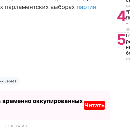
с
их парламентских выборах
партия
4
"
.
Я
–
5
Г
р
н
б
ий Береза
а временно оккупированных
Читать
РЕКЛАМА