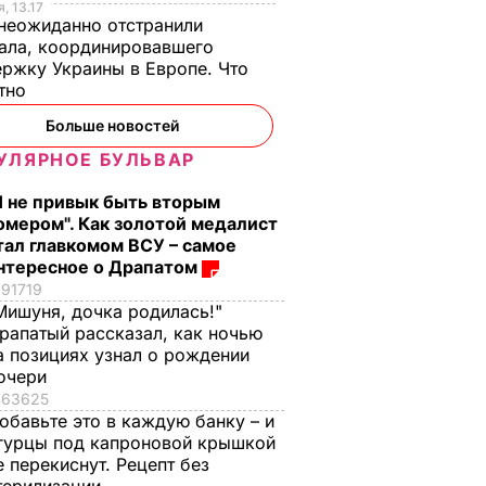
, 13.17
неожиданно отстранили
ала, координировавшего
ржку Украины в Европе. Что
стно
Больше новостей
УЛЯРНОЕ БУЛЬВАР
Я не привык быть вторым
омером". Как золотой медалист
тал главкомом ВСУ – самое
нтересное о Драпатом
91719
Мишуня, дочка родилась!"
рапатый рассказал, как ночью
а позициях узнал о рождении
очери
63625
обавьте это в каждую банку – и
гурцы под капроновой крышкой
е перекиснут. Рецепт без