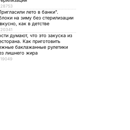
терилизации
28753
Пригласили лето в банки".
блоки на зиму без стерилизации
 вкусно, как в детстве
20341
ости думают, что это закуска из
есторана. Как приготовить
ежные баклажанные рулетики
ез лишнего жира
19049