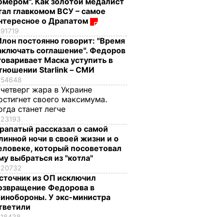
омером". Как золотой медалист
тал главкомом ВСУ – самое
нтересное о Драпатом
91719
Илон постоянно говорит: "Время
аключать соглашение". Федоров
говаривает Маска уступить в
тношении Starlink – СМИ
54648
 четверг жара в Украине
остигнет своего максимума.
огда станет легче
23193
рапатый рассказал о самой
линной ночи в своей жизни и о
еловеке, который посоветовал
му выбраться из "котла"
20732
сточник из ОП исключил
озвращение Федорова в
инобороны. У экс-министра
тветили
18438