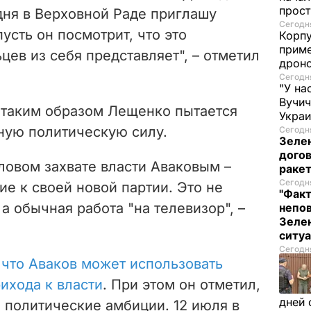
прост
одня в Верховной Раде приглашу
Сегодня
усть он посмотрит, что это
Корпу
приме
ев из себя представляет", – отметил
дроно
Сегодня
"У на
Вучи
о таким образом Лещенко пытается
Украи
ную политическую силу.
Сегодня
Зеле
догов
ловом захвате власти Аваковым –
ракет
Сегодня
е к своей новой партии. Это не
"Факт
а обычная работа "на телевизор", –
непо
Зелен
ситу
Сегодня
 что Аваков может использовать
ихода к власти
. При этом он отметил,
дней 
 политические амбиции. 12 июля в