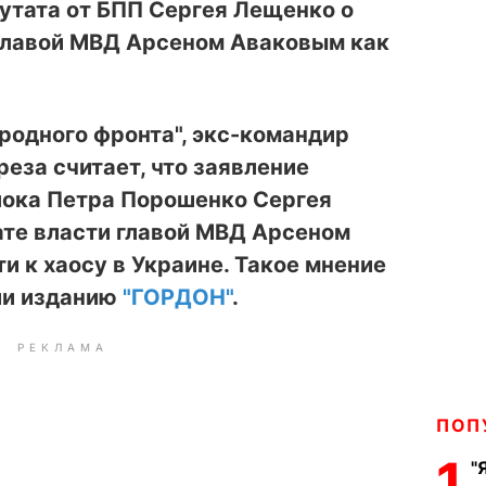
утата от БПП Сергея Лещенко о
 главой МВД Арсеном Аваковым как
родного фронта", экс-командир
реза считает, что заявление
лока Петра Порошенко Сергея
ате власти главой МВД Арсеном
 к хаосу в Украине. Такое мнение
ии изданию
"ГОРДОН"
.
РЕКЛАМА
ПОП
1
"