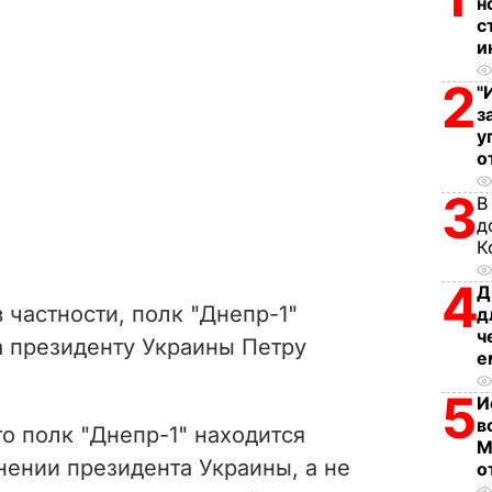
н
с
и
2
"
з
у
о
3
В
д
К
4
Д
 частности, полк "Днепр-1"
д
ч
а президенту Украины Петру
е
5
И
в
то полк "Днепр-1" находится
М
нении президента Украины, а не
о