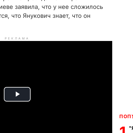
еве заявила, что у нее сложилось
ся, что Янукович знает, что он
РЕКЛАМА
P
l
ПОП
a
1
"