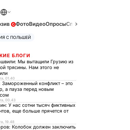
В
юзив
Фото
Видео
Опросы
Спецпроекты
Война в У
ИЯ С ПОЛЬШЕЙ
ЖИЕ БЛОГИ
ашвили:
Мы вытащили Грузию из
ой трясины. Нам этого не
тили
та, 01.40
:
Замороженный конфликт – это
р, а пауза перед новым
исом
та, 00.43
рин:
У нас сотни тысяч фиктивных
нтов, еще больше прячется от
та, 19.48
оров:
Колобок должен заключить