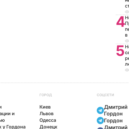
н
с
4
Н
П
п
в
5
Н
о
р
л
ГОРОД
СОЦСЕТИ
и
Киев
Дмитрий
ации и
Львов
Гордон
ью
Одесса
Гордон
х у Гордона
Донецк
Дмитрий