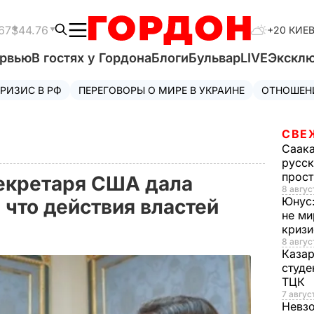
67
$44.76
+20 КИЕ
ервью
В гостях у Гордона
Блоги
Бульвар
LIVE
Экскл
РИЗИС В РФ
ПЕРЕГОВОРЫ О МИРЕ В УКРАИНЕ
ОТНОШЕН
СВЕ
Саак
русск
прос
екретаря США дала
8 авгус
Юнус
 что действия властей
не ми
криз
8 авгус
Каза
студе
ТЦК
7 авгус
Невз