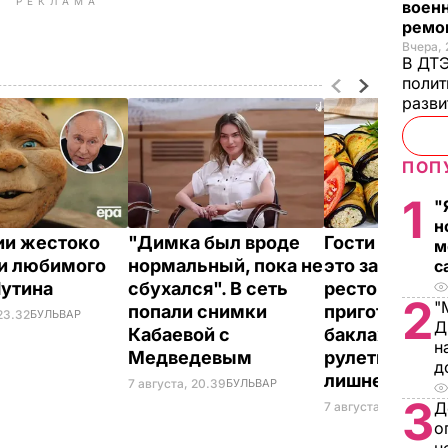
РЕКЛАМА
военн
ремон
Вчера, 
В ДТЭ
полит
разви
ПОП
1
"
н
ии жестоко
"Димка был вроде
Гости думают
м
и любимого
нормальный, пока не
это закуска и
с
Путина
сбухался". В сеть
ресторана. К
2
"
попали снимки
приготовить
23.32
БУЛЬВАР
Д
Кабаевой с
баклажанны
н
Медведевым
рулетики без
д
лишнего жир
7 августа, 20.39
БУЛЬВАР
3
Д
7 августа, 20.17
БУЛЬ
о