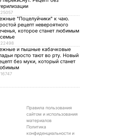
е перекиснут. Рецепт без
терилизации
25057
ежные "Поцелуйчики" к чаю.
ростой рецепт невероятного
еченья, которое станет любимым
 семье
22498
ежные и пышные кабачковые
ладьи просто тают во рту. Новый
ецепт без муки, который станет
юбимым
16747
Правила пользования
сайтом и использования
материалов
Политика
конфиденциальности и