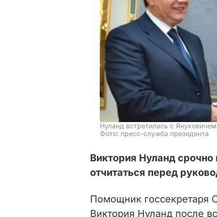
Нуланд встретилась с Януковичем
Фото: пресс-служба президента
Виктория Нуланд срочно
отчитаться перед руково
Помощник госсекретаря С
Виктория Нуланд после в