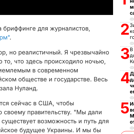
н
y
м
с
V
2
З
а бриффинге для журналистов,
к
i
рм"
.
г
d
3
В
ор, но реалистичный. Я чрезвычайно
д
e
о то, что здесь происходило ночью,
К
риемлемым в современном
4
o
Д
ском обществе и государстве. Весь
д
ч
азала Нуланд.
е
5
тся сейчас в США, чтобы
И
в
 своему правительству. "Мы дали
М
е существует возможность и путь для
о
ейское будущее Украины. И мы бы