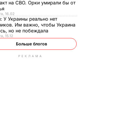
акт на СВО. Орки умирали бы от
тья
та, 16.02
н:
У Украины реально нет
иков. Им важно, чтобы Украина
сь, но не побеждала
а, 15.12
Больше блогов
РЕКЛАМА