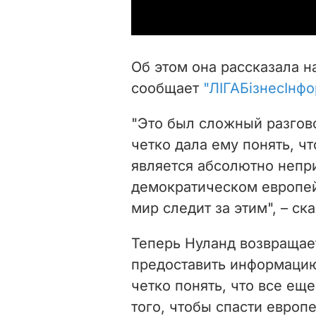
Об этом она рассказала н
сообщает
"ЛIГАБiзнесIнфо
"Это был сложный разгов
четко дала ему понять, чт
является абсолютно неп
демократическом европей
мир следит за этим", – ск
Теперь Нуланд возвращае
предоставить информацию
четко понять, что все ещ
того, чтобы спасти европ