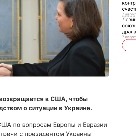
контр
счас
7 авгус
Леви
союзн
драла
7 август
 возвращается в США, чтобы
дством о ситуации в Украине.
ША по вопросам Европы и Евразии
стречи с президентом Украины