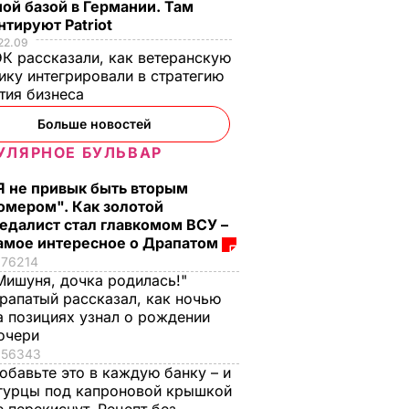
ой базой в Германии. Там
тируют Patriot
22.09
К рассказали, как ветеранскую
ику интегрировали в стратегию
тия бизнеса
Больше новостей
УЛЯРНОЕ БУЛЬВАР
Я не привык быть вторым
омером". Как золотой
, что
"Ничего навязывать
Смешайте это с
едалист стал главкомом ВСУ –
з
не буду". Драпатый
мукой – и целая гор
амое интересное о Драпатом
ак
рассказал, какую
мягких, словно пух,
76214
Мишуня, дочка родилась!"
 нежные
профессию выбрал
пирожков готова.
рапатый рассказал, как ночью
е
его сын
Самый лучший
а позициях узнал о рождении
рецепт
7 августа, 19.44
БУЛЬВАР
очери
а
7 августа, 18.16
БУЛЬВАР
56343
обавьте это в каждую банку – и
ВАР
гурцы под капроновой крышкой