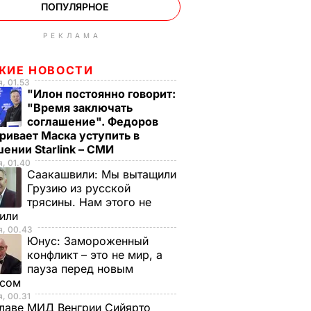
ПОПУЛЯРНОЕ
РЕКЛАМА
ЖИЕ НОВОСТИ
, 01.53
"Илон постоянно говорит:
"Время заключать
соглашение". Федоров
ривает Маска уступить в
ении Starlink – СМИ
, 01.40
Саакашвили:
Мы вытащили
Грузию из русской
трясины. Нам этого не
тили
я, 00.43
Юнус:
Замороженный
конфликт – это не мир, а
пауза перед новым
исом
, 00.31
лаве МИД Венгрии Сийярто