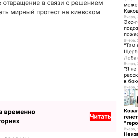
 отвращение в связи с решением
может
Како
ать мирный протест на киевском
Вчера, 
Экс-г
подоз
поже
Вчера, 
"Там 
Щерба
Лоба
Вчера, 
"Я не
расск
в бо
Вчера, 
Кова
а временно
Читать
генет
ториях
"гер
Вчера, 
Неиз