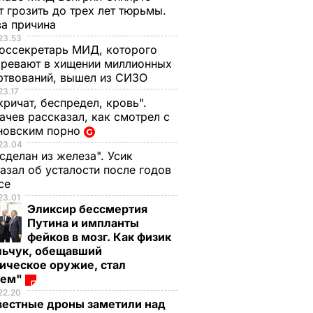
 грозить до трех лет тюрьмы.
ва причина
23.53
оссекретарь МИД, которого
ревают в хищении миллионных
ртвований, вышел из СИЗО
23.17
кричат, беспредел, кровь".
чев рассказал, как смотрел с
новским порно
23.04
 сделан из железа". Усик
азал об усталости после годов
ксе
23.01
Эликсир бессмертия
Путина и импланты
фейков в мозг. Как физик
льчук, обещавший
ическое оружие, стал
оем"
22.20
вестные дроны заметили над