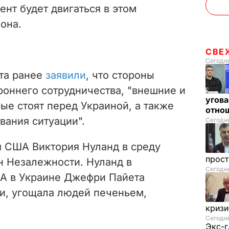
ент будет двигаться в этом
 она.
СВЕ
Сегодня
та ранее
заявили
, что стороны
оннего сотрудничества, "
внешние и
угова
ые стоят перед Украиной, а также
отнош
вания ситуации".
Сегодня
я США Виктория Нуланд в среду
прос
н Незалежности.
Нуланд в
Сегодн
А в Украине
Джефри Пайета
и, угощала людей печеньем,
криз
Сегодня
Экс-г