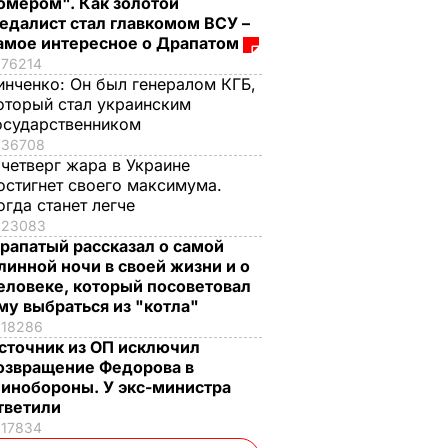
омером". Как золотой
едалист стал главкомом ВСУ –
амое интересное о Драпатом
76214
инченко:
Он был генералом КГБ,
оторый стал украинским
осударственником
36708
 четверг жара в Украине
остигнет своего максимума.
огда станет легче
23083
рапатый рассказал о самой
линной ночи в своей жизни и о
еловеке, который посоветовал
му выбраться из "котла"
18286
сточник из ОП исключил
озвращение Федорова в
инобороны. У экс-министра
тветили
17834