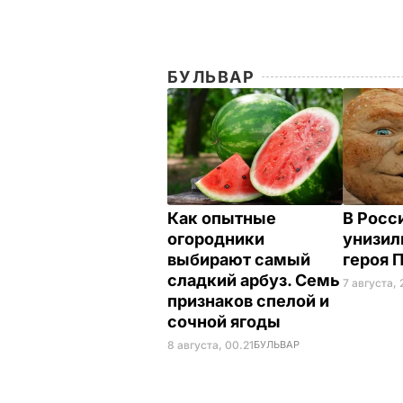
БУЛЬВАР
Как опытные
В Росс
огородники
унизил
выбирают самый
героя 
сладкий арбуз. Семь
7 августа, 
признаков спелой и
сочной ягоды
8 августа, 00.21
БУЛЬВАР