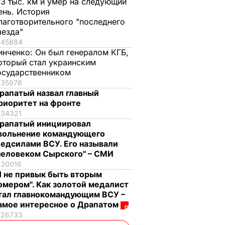
,3 тыс. км и умер на следующий
ень. История
лаготворительного "последнего
аезда"
45884
инченко:
Он был генералом КГБ,
оторый стал украинским
осударственником
35976
рапатый назвал главный
риоритет на фронте
34321
рапатый инициировал
вольнение командующего
едсилами ВСУ. Его называли
человеком Сырского" – СМИ
30016
Я не привык быть вторым
омером". Как золотой медалист
тал главнокомандующим ВСУ –
амое интересное о Драпатом
26733