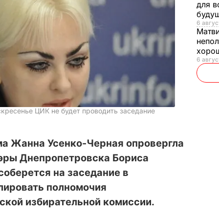
для в
буду
6 авгус
Матв
непол
хорош
6 авгус
скресенье ЦИК не будет проводить заседание
а Жанна Усенко-Черная опровергла
мэры Днепропетровска Бориса
 соберется на заседание в
улировать полномочия
ской избирательной комиссии.