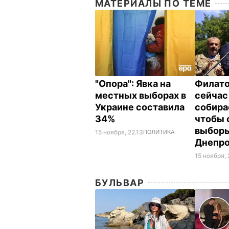
МАТЕРИАЛЫ ПО ТЕМЕ
"Опора": Явка на
Филато
местных выборах в
сейчас
Украине составила
собира
34%
чтобы 
выборы
15 ноября, 22.13
ПОЛИТИКА
Днепр
15 ноября, 
БУЛЬВАР