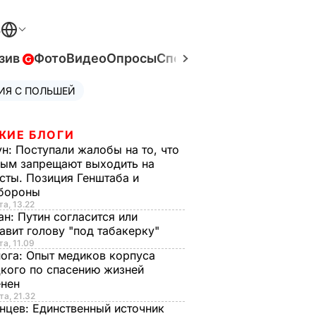
В
зив
Фото
Видео
Опросы
Спецпроекты
Война в Ук
ИЯ С ПОЛЬШЕЙ
ЖИЕ БЛОГИ
ун:
Поступали жалобы на то, что
ым запрещают выходить на
сты. Позиция Генштаба и
бороны
та, 13.22
ан:
Путин согласится или
авит голову "под табакерку"
та, 11.09
нога:
Опыт медиков корпуса
кого по спасению жизней
енен
та, 21.32
нцев:
Единственный источник