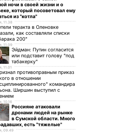
ой ночи в своей жизни и о
еке, который посоветовал ему
ться из "котла"
, 11.38
тели теракта в Оленовке
азали, как составляли списки
барака 200"
, 11.09
Во
"Опора": Выборы
"Опора": Явка на
Эйдман:
Путин согласится
проходят без
16.00 составила
или подставит голову "под
табакерку"
а
существенных
26,4%
, 11.01
вска
нарушений
15 ноября, 17.20
ПОЛИТИКА
ризнал противоправным приказ
атов
15 ноября, 19.18
ПОЛИТИКА
ого в отношении
сциплинированного" командира
ИТИКА
ьона. Ширшин выступил с
лением
, 10.16
Россияне атаковали
дронами людей на рынке
в Сумской области. Много
радавших, есть "тяжелые"
, 09.49