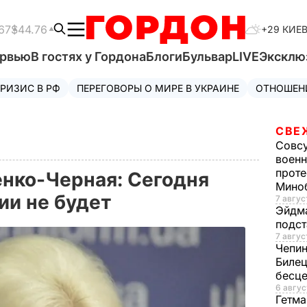
67
$44.76
+29 КИЕ
ервью
В гостях у Гордона
Блоги
Бульвар
LIVE
Эксклю
РИЗИС В РФ
ПЕРЕГОВОРЫ О МИРЕ В УКРАИНЕ
ОТНОШЕН
СВЕ
Совс
военн
проте
нко-Черная: Сегодня
Мино
ии не будет
7 авгус
Эйдм
подст
7 авгус
Чепи
Билец
бесц
6 авгус
Гетма