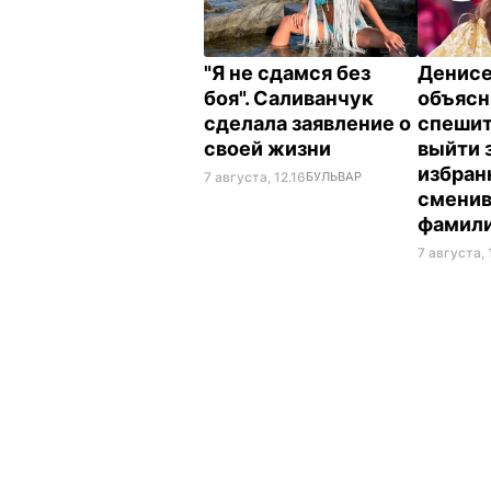
"Я не сдамся без
Денис
боя". Саливанчук
объясн
сделала заявление о
спешит
своей жизни
выйти 
избран
7 августа, 12.16
БУЛЬВАР
смени
фамил
7 августа, 