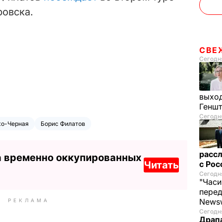
овска.
СВЕ
Сегодня
выход
Генш
Сегодня
ко-Черная
Борис Филатов
рассл
а временно оккупированных
Читать
с Ро
Сегодня
"Часи
пере
News
РЕКЛАМА
Сегодня
Драпа