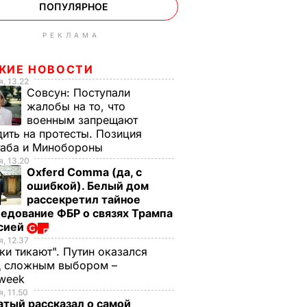
ПОПУЛЯРНОЕ
РЕКЛАМА
ЖИЕ НОВОСТИ
, 13.22
Совсун:
Поступали
жалобы на то, что
военным запрещают
ить на протесты. Позиция
таба и Минобороны
, 13.20
Oxferd Comma (да, с
ошибкой). Белый дом
рассекретил тайное
едование ФБР о связях Трампа
ссией
, 12.37
ки тикают". Путин оказался
д сложным выбором –
week
, 11.50
тый рассказал о самой