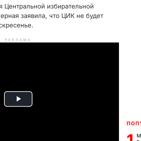
я Центральной избирательной
ерная заявила, что ЦИК не будет
скресенье.
РЕКЛАМА
P
l
ПОП
a
1
М