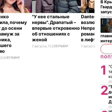
В Кр
Гвард
запус
енко
"У нее стальные
Dantes и его 
Сегодня
ила, почему
нервы". Драпатый –
возлюбленна
 до осени
впервые откровенно
Неправда сд
замуж за
об отношениях с
романтическ
глав
ника,
женой
в лифте втр
инте
вшего
7 августа, 11.23
БУЛЬВАР
7 августа, 10.23
БУЛ
ию
ПОП
12.02
БУЛЬВАР
1
"
т
к
2
"
д
и
Д