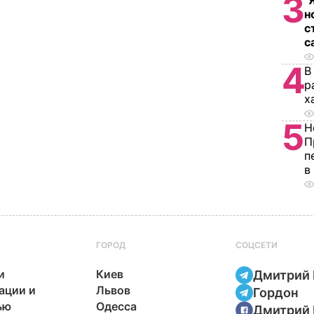
3
"
н
с
с
4
В
р
х
5
Н
П
п
в
ГОРОД
СОЦСЕТИ
и
Киев
Дмитрий 
ации и
Львов
Гордон
ью
Одесса
Дмитрий 