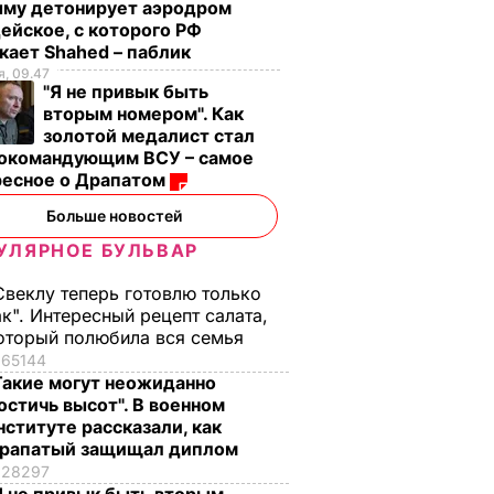
ыму детонирует аэродром
ейское, с которого РФ
кает Shahed – паблик
новая
Пять минут – и
"Я не привык быть
, 09.47
"Я не привык быть
я
хрустящие горячие
вторым номером".
вторым номером". Как
елали
бутерброды с
Как золотой
золотой медалист стал
ое фото
тягучим сыром
медалист стал
нокомандующим ВСУ – самое
оем
готовы. Рецепт
главнокомандующ
ресное о Драпатом
сочной начинки
ВСУ – самое
ЬВАР
Больше новостей
интересное о
7 августа, 09.47
БУЛЬВАР
Драпатом
УЛЯРНОЕ БУЛЬВАР
7 августа, 09.47
ОБЩЕСТВО
Свеклу теперь готовлю только
ак". Интересный рецепт салата,
оторый полюбила вся семья
65144
Такие могут неожиданно
остичь высот". В военном
нституте рассказали, как
рапатый защищал диплом
28297