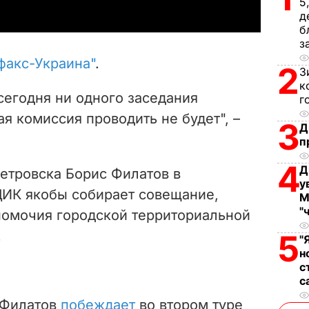
5
y
д
б
V
з
факс-Украина"
.
2
З
i
к
 сегодня ни одного заседания
г
d
я комиссия проводить не будет", –
3
Д
e
п
4
o
Д
етровска Борис Филатов в
у
 ЦИК якобы собирает совещание,
М
"
номочия городской территориальной
.
5
"
н
с
с
 Филатов
побеждает
во втором туре