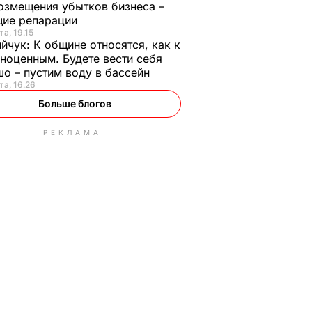
озмещения убытков бизнеса –
щие репарации
та, 19.15
ийчук:
К общине относятся, как к
ноценным. Будете вести себя
о – пустим воду в бассейн
та, 16.26
Больше блогов
РЕКЛАМА