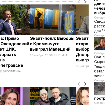
длинн
челов
выбра
Сегодня
Свиде
расск
для "
Сегодня
в: Прямо
Экзит-полл: Выборы
Экзит-полл: 
 Охендовский
в Кременчуге
втором туре
ет ЦИК,
выиграл Малецкий
выборов мэр
Сегодня
сорвать
Днепропетро
15 ноября, 20.58
ПОЛИТИКА
Суд п
 в
выиграл Фил
Сырск
опетровске
"неди
15 ноября, 20.10
ПОЛ
батал
21.57
ПОЛИТИКА
заяв
Сегодня
пост
Сегодня