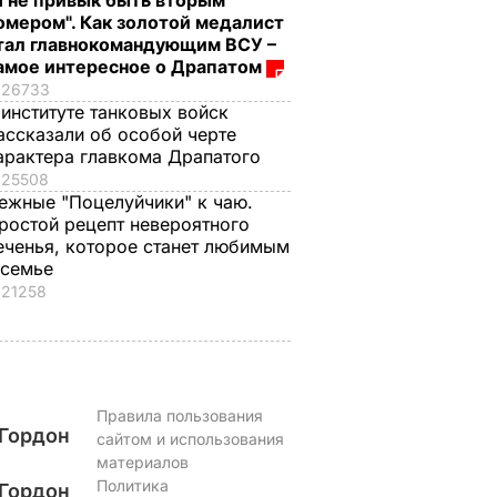
Я не привык быть вторым
омером". Как золотой медалист
тал главнокомандующим ВСУ –
амое интересное о Драпатом
26733
 институте танковых войск
ассказали об особой черте
арактера главкома Драпатого
25508
ежные "Поцелуйчики" к чаю.
ростой рецепт невероятного
еченья, которое станет любимым
 семье
21258
Правила пользования
Гордон
сайтом и использования
материалов
Политика
Гордон