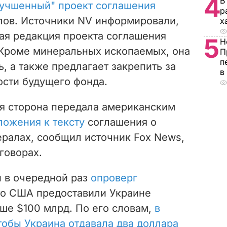
4
В
лучшенный" проект соглашения
р
лов. Источники NV информировали,
х
ая редакция проекта соглашения
5
Н
 Кроме минеральных ископаемых, она
П
п
ь, а также предлагает закрепить за
в
сти будущего фонда.
ая сторона передала американским
ложения к тексту
соглашения о
ралах, сообщил источник Fox News,
говорах.
й в очередной раз
опроверг
то США предоставили Украине
ыше
$100 млрд. По его словам,
в
тобы Украина отдавала два доллара