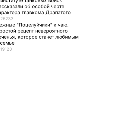
 институте танковых войск
ассказали об особой черте
арактера главкома Драпатого
25233
ежные "Поцелуйчики" к чаю.
ростой рецепт невероятного
еченья, которое станет любимым
 семье
19120