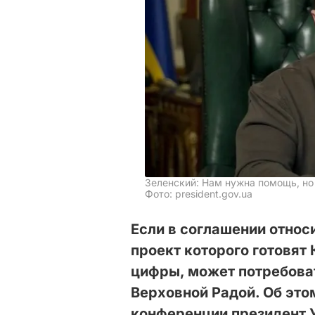
Зеленский: Нам нужна помощь, но
Фото: president.gov.ua
Если в соглашении относ
проект которого готовят 
цифры, может потребова
Верховной Радой. Об это
конференции президент 