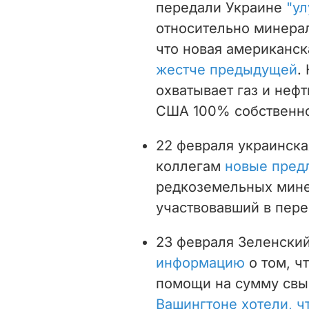
передали Украине
"у
относительно минера
что новая американск
жестче предыдущей
.
охватывает газ и нефт
США 100% собственно
22 февраля украинск
коллегам
новые пред
редкоземельных мине
участвовавший в пере
23 февраля Зеленски
информацию
о том, ч
помощи на сумму св
Вашингтоне хотели, ч