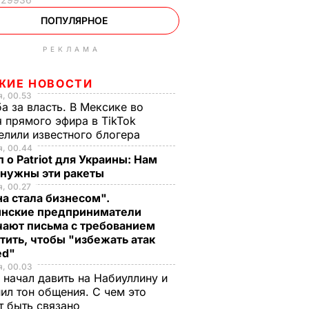
ПОПУЛЯРНОЕ
РЕКЛАМА
ЖИЕ НОВОСТИ
, 00.53
а за власть. В Мексике во
 прямого эфира в TikTok
елили известного блогера
я, 00.44
 о Patriot для Украины: Нам
 нужны эти ракеты
, 00.27
а стала бизнесом".
инские предприниматели
чают письма с требованием
тить, чтобы "избежать атак
ed"
я, 00.03
 начал давить на Набиуллину и
ил тон общения. С чем это
т быть связано