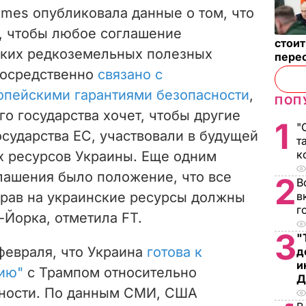
Times опубликовала данные о том, что
, чтобы любое соглашение
стои
ских редкоземельных полезных
пере
посредственно
связано с
опейскими гарантиями безопасности
,
ПОП
го государства хочет, чтобы другие
1
"
осударства ЕС, участвовали в будущей
т
к
х ресурсов Украины. Еще одним
лашения было положение, что все
2
В
прав на украинские ресурсы должны
в
г
-Йорка, отметила FT.
3
"
февраля, что Украина
готова к
д
и
ию"
с Трампом относительно
Д
сности. По данным СМИ,
США