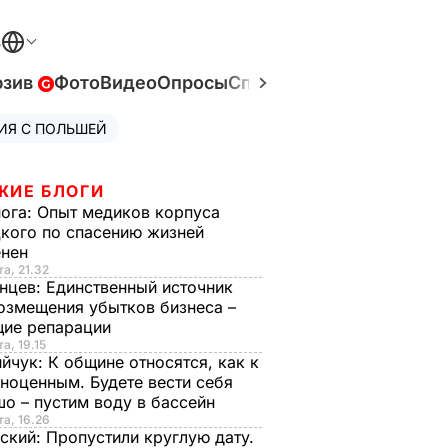
В
юзив
Фото
Видео
Опросы
Спецпроекты
Война в У
ИЯ С ПОЛЬШЕЙ
ЖИЕ БЛОГИ
нога:
Опыт медиков корпуса
кого по спасению жизней
енен
та, 21.32
нцев:
Единственный источник
озмещения убытков бизнеса –
щие репарации
а, 19.15
ийчук:
К общине относятся, как к
ноценным. Будете вести себя
о – пустим воду в бассейн
та, 16.26
ский:
Пропустили круглую дату.