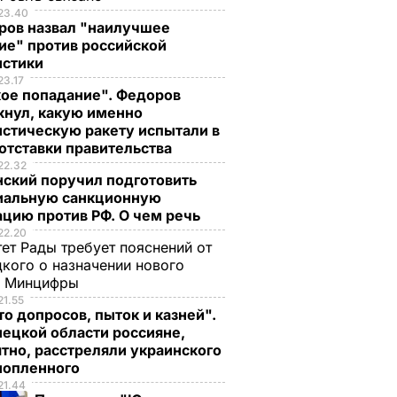
23.40
ров назвал "наилучшее
ие" против российской
истики
23.17
кое попадание". Федоров
кнул, какую именно
стическую ракету испытали в
отставки правительства
22.32
нский поручил подготовить
иальную санкционную
цию против РФ. О чем речь
22.20
ет Рады требует пояснений от
кого о назначении нового
ы Минцифры
21.55
о допросов, пыток и казней".
ецкой области россияне,
тно, расстреляли украинского
нопленного
21.44