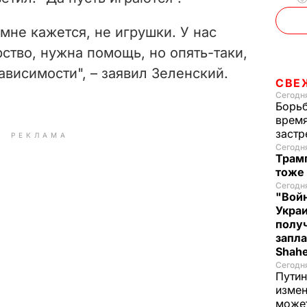
мне кажется, не игрушки. У нас
ство, нужна помощь, но опять-таки,
ависимости", – заявил Зеленский.
СВЕ
Сегодня
Борьб
время
застр
РЕКЛАМА
Сегодн
Трамп
тоже
Сегодня
"Войн
Укра
полу
запла
Shah
Сегодн
Путин
измен
може