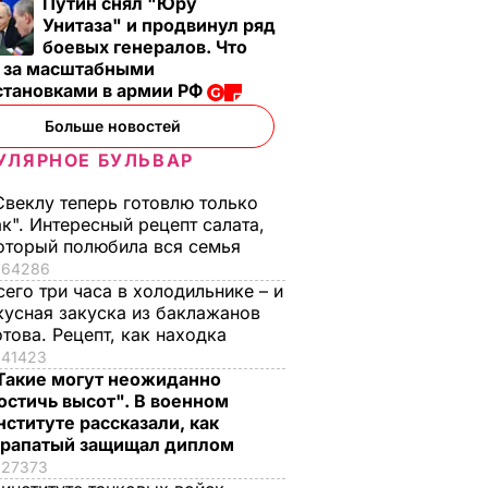
Путин снял "Юру
Унитаза" и продвинул ряд
боевых генералов. Что
т за масштабными
становками в армии РФ
Больше новостей
УЛЯРНОЕ БУЛЬВАР
Свеклу теперь готовлю только
ак". Интересный рецепт салата,
оторый полюбила вся семья
64286
сего три часа в холодильнике – и
кусная закуска из баклажанов
отова. Рецепт, как находка
41423
Такие могут неожиданно
остичь высот". В военном
нституте рассказали, как
рапатый защищал диплом
27373