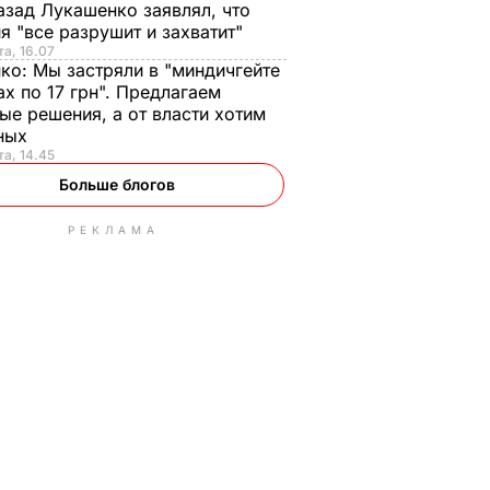
азад Лукашенко заявлял, что
я "все разрушит и захватит"
та, 16.07
нко:
Мы застряли в "миндичгейте
ах по 17 грн". Предлагаем
ые решения, а от власти хотим
ных
та, 14.45
Больше блогов
РЕКЛАМА