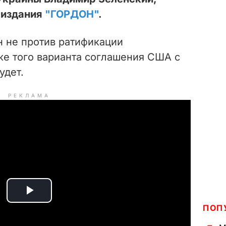
 издания
"ГОРДОН"
.
н не против ратификации
е того варианта соглашения США с
удет.
РЕКЛАМА
P
ПОП
l