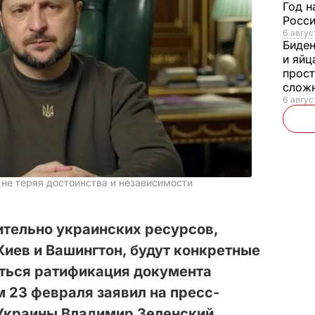
Год н
Росси
6 авгус
Биде
и яйц
прост
слож
6 авгус
 не теряя достоинства и независимости
ительно украинских ресурсов,
Киев и Вашингтон, будут конкретные
ться ратификация документа
м 23 февраля заявил на пресс-
Украины Владимир Зеленский,