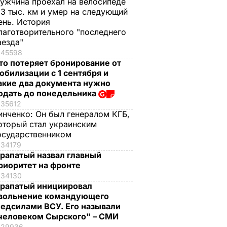
ужчина проехал на велосипеде
,3 тыс. км и умер на следующий
ень. История
лаготворительного "последнего
аезда"
45598
то потеряет бронирование от
обилизации с 1 сентября и
акие два документа нужно
одать до понедельника
35612
инченко:
Он был генералом КГБ,
оторый стал украинским
осударственником
34179
рапатый назвал главный
риоритет на фронте
34130
рапатый инициировал
вольнение командующего
едсилами ВСУ. Его называли
человеком Сырского" – СМИ
29936