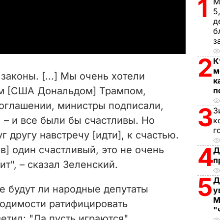
1
М
5
a
д
б
y
з
2
К
V
м
законы. [...] Мы очень хотели
к
i
ом [США Дональдом] Трампом,
п
соглашении, министры подписали,
d
3
З
– и все были бы счастливы. Но
к
e
г
уг другу навстречу [идти], к счастью.
4
в] один счастливый, это не очень
o
Д
п
т", – сказал Зеленский.
5
Д
е будут ли народные депутаты
у
М
ходимости ратифицировать
"
етил: "Да пусть играются".