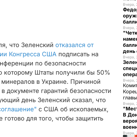
Вчера, 
Федо
оруж
балл
Вчера, 
"Чет
наме
ля, что Зеленский
отказался от
балли
день 
ии Конгресса США
подписать на
Вчера, 
Зеле
нференции по безопасности
спец
о которому Штаты получили бы 50%
опера
 минералов в Украине. Причиной
Вчера, 
Комит
е в документе гарантий безопасности
Корец
глав
ующий день Зеленский сказал, что
Вчера, 
соглашение"
с США об ископаемых,
"Мест
В Дон
 готово для того, чтобы защитить
вероя
воен
Вчера, 