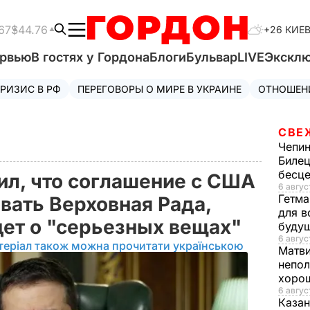
67
$44.76
+26 КИЕ
ервью
В гостях у Гордона
Блоги
Бульвар
LIVE
Экскл
РИЗИС В РФ
ПЕРЕГОВОРЫ О МИРЕ В УКРАИНЕ
ОТНОШЕН
СВЕ
Чепи
Билец
бесц
ил, что соглашение с США
6 авгус
Гетма
вать Верховная Рада,
для в
дет о "серьезных вещах"
буду
6 август
теріал також можна прочитати українською
Матв
непол
хорош
6 авгус
Казан