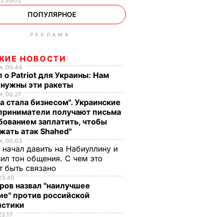
ПОПУЛЯРНОЕ
РЕКЛАМА
ЖИЕ НОВОСТИ
, 00.44
 о Patriot для Украины: Нам
 нужны эти ракеты
, 00.27
а стала бизнесом". Украинские
приниматели получают письма
бованием заплатить, чтобы
жать атак Shahed"
, 00.03
 начал давить на Набиуллину и
ил тон общения. С чем это
т быть связано
23.40
ров назвал "наилучшее
ие" против российской
истики
23.17