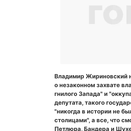
Владимир Жириновский н
о незаконном захвате вл
гнилого Запада" и "окку
депутата, такого государ
"никогда в истории не б
столицами", а все, что см
Петлюра, Бандера и Шух