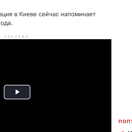
уация в Киеве сейчас напоминает
ода.
РЕКЛАМА
P
l
ПОП
a