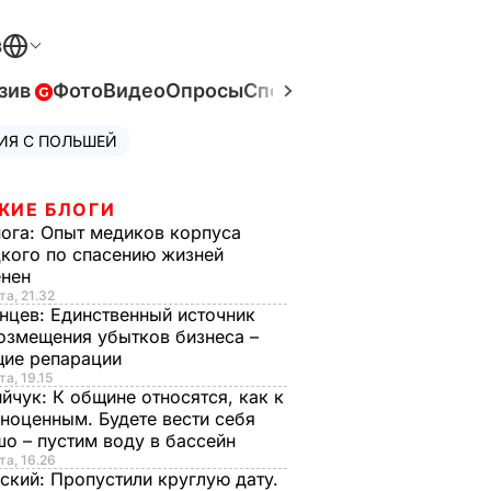
В
зив
Фото
Видео
Опросы
Спецпроекты
Война в Ук
ИЯ С ПОЛЬШЕЙ
ЖИЕ БЛОГИ
нога:
Опыт медиков корпуса
кого по спасению жизней
енен
та, 21.32
нцев:
Единственный источник
озмещения убытков бизнеса –
щие репарации
та, 19.15
ийчук:
К общине относятся, как к
ноценным. Будете вести себя
о – пустим воду в бассейн
та, 16.26
ский:
Пропустили круглую дату.