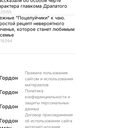
ассказали об особой черте
арактера главкома Драпатого
25155
ежные "Поцелуйчики" к чаю.
ростой рецепт невероятного
еченья, которое станет любимым
 семье
18394
Правила пользования
Гордон
сайтом и использования
материалов
Политика
Гордон
конфиденциальности и
защиты персональных
Гордон
данных
Договор присоединения
Гордон
об использовании сайта
интернет-издания
цман