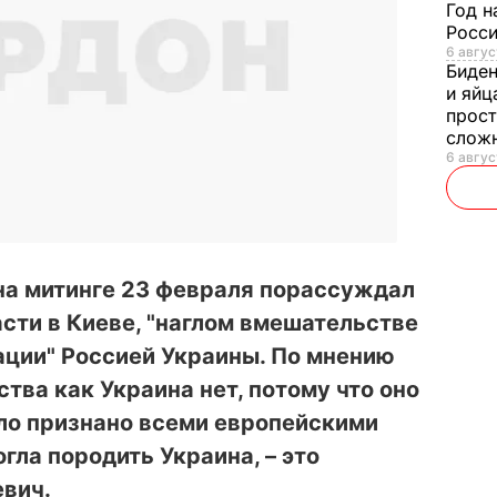
Год н
Росси
6 авгус
Биде
и яйц
прост
слож
6 авгус
а митинге 23 февраля порассуждал
асти в Киеве, "наглом вмешательстве
пации" Россией Украины. По мнению
ства как Украина нет, потому что оно
ыло признано всеми европейскими
огла породить Украина, – это
евич.