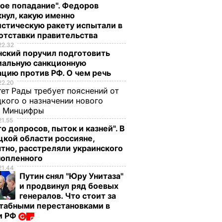
ое попадание". Федоров
нул, какую именно
стическую ракету испытали в
отставки правительства
22.32
нский поручил подготовить
иальную санкционную
цию против РФ. О чем речь
22.20
ет Рады требует пояснений от
кого о назначении нового
ы Минцифры
21.55
о допросов, пыток и казней". В
кой области россияне,
, что
"Хрустящие
Жену Роналду
тно, расстреляли украинского
.
снаружи и нежные
назвали толстой. Ч
нопленного
нейшей
внутри". Самые
сказал ее обидчик
21.44
вкусные жареные
футболист
Путин снял "Юру Унитаза"
и продвинул ряд боевых
кабачки
ВАР
6 августа, 17.50
БУЛЬВАР
генералов. Что стоит за
6 августа, 18.09
БУЛЬВАР
табными перестановками в
и РФ