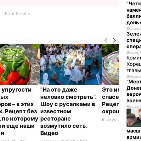
"Четк
намек
РЕКЛАМА
балли
день 
Вчера, 
Зеле
спец
опера
Вчера, 
Комит
Корец
глав
Вчера, 
"Мест
Донец
 упругости
"На это даже
Это именно то
вероя
ных
неловко смотреть".
спасет в жару
воен
ров – в этих
Шоу с русалками в
Рецепт вкус
Вчера, 
х. Рецепт без
известном
окрошки
, по которому
ресторане
6 августа, 18.21
БУЛЬ
ли еще наши
возмутило сеть.
масш
ки
Видео
арми