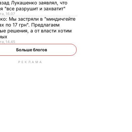
азад Лукашенко заявлял, что
я "все разрушит и захватит"
та, 16.07
нко:
Мы застряли в "миндичгейте
ах по 17 грн". Предлагаем
ые решения, а от власти хотим
ных
та, 14.45
Больше блогов
РЕКЛАМА