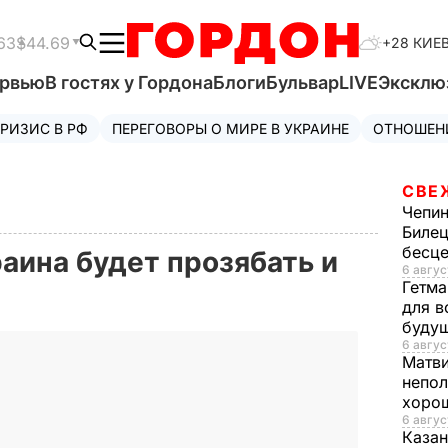
63
$44.69
+28 КИЕ
ервью
В гостях у Гордона
Блоги
Бульвар
LIVE
Эксклю
РИЗИС В РФ
ПЕРЕГОВОРЫ О МИРЕ В УКРАИНЕ
ОТНОШЕН
СВЕ
Чепи
Билец
бесц
аина будет прозябать и
6 авгус
Гетма
для в
буду
6 авгус
Матв
непол
хорош
6 авгус
Казан