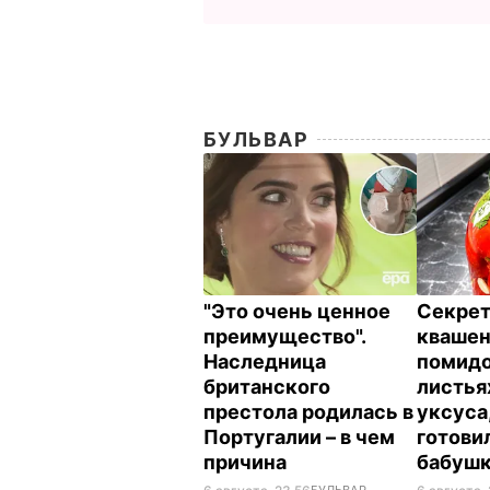
БУЛЬВАР
"Это очень ценное
Секрет
преимущество".
кваше
Наследница
помидо
британского
листья
престола родилась в
уксуса
Португалии – в чем
готови
причина
бабуш