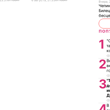
23.31
БУЛЬВАР
6 августа, 21.33
БУЛЬВАР
Вчера, 
Чепи
Билец
бесц
ПОП
1
"
т
к
2
В
в
г
3
"
д
и
Д
4
В