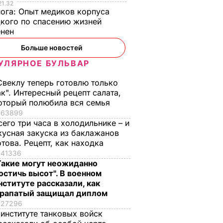
21.32
нога:
Опыт медиков корпуса
кого по спасению жизней
енен
Больше новостей
УЛЯРНОЕ БУЛЬВАР
Свеклу теперь готовлю только
ак". Интересный рецепт салата,
оторый полюбила вся семья
63899
сего три часа в холодильнике – и
кусная закуска из баклажанов
отова. Рецепт, как находка
41336
Такие могут неожиданно
остичь высот". В военном
нституте рассказали, как
рапатый защищал диплом
27296
 институте танковых войск