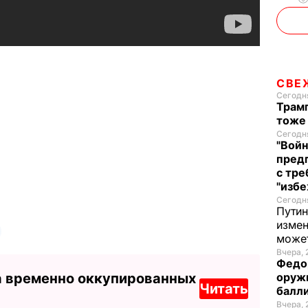
СВЕ
Сегодня
Трамп
тоже
Сегодня
"Войн
пред
с тре
"избе
Сегодня
Путин
измен
може
Вчера, 
Федо
оруж
а временно оккупированных
Читать
балл
Вчера, 