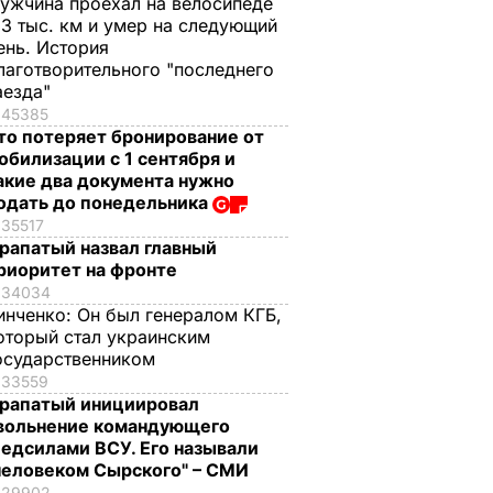
ужчина проехал на велосипеде
,3 тыс. км и умер на следующий
ень. История
лаготворительного "последнего
аезда"
45385
то потеряет бронирование от
обилизации с 1 сентября и
акие два документа нужно
одать до понедельника
35517
рапатый назвал главный
риоритет на фронте
34034
инченко:
Он был генералом КГБ,
оторый стал украинским
осударственником
33559
рапатый инициировал
вольнение командующего
едсилами ВСУ. Его называли
человеком Сырского" – СМИ
29902