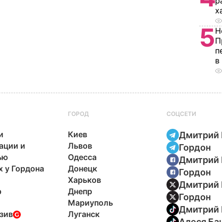
р
х
5
Н
П
п
в
ГОРОД
СОЦСЕТИ
и
Киев
Дмитрий 
ации и
Львов
Гордон
ью
Одесса
Дмитрий 
х у Гордона
Донецк
Гордон
Харьков
Дмитрий 
р
Днепр
Гордон
Мариуполь
Дмитрий 
зив
Луганск
Алеся Ба