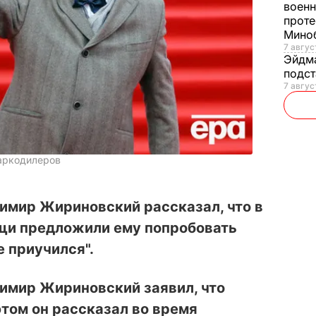
военн
проте
Мино
7 авгус
Эйдм
подст
7 авгус
аркодилеров
имир Жириновский рассказал, что в
щи предложили ему попробовать
е приучился".
имир Жириновский заявил, что
этом он рассказал во время