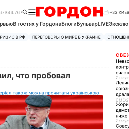
67
$44.76
+33 КИЕ
ервью
В гостях у Гордона
Блоги
Бульвар
LIVE
Эксклю
РИЗИС В РФ
ПЕРЕГОВОРЫ О МИРЕ В УКРАИНЕ
ОТНОШЕН
СВЕ
Невз
контр
счас
ил, что пробовал
7 авгус
Леви
союзн
еріал також можна прочитати українською
драла
7 август
Жори
демот
ниже
7 авгус
Совс