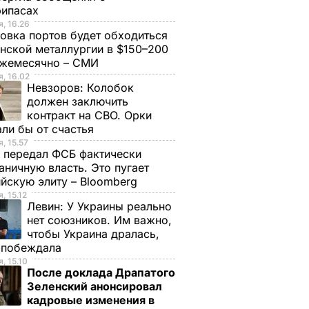
рипасах
, 16.26
овка портов будет обходиться
: Давно
нской металлургии в $150–200
динить
ежемесячно – СМИ
, 16.02
как
Невзоров:
Колобок
должен заключить
контракт на СВО. Орки
ли бы от счастья
ЛИТИКА
, 15.57
 передал ФСБ фактически
аничную власть. Это пугает
йскую элиту – Bloomberg
, 15.12
Левин:
У Украины реально
нет союзников. Им важно,
чтобы Украина дралась,
е побеждала
, 15.10
После доклада Драпатого
Зеленский анонсировал
ат
"Пригласили лето в
"Получаются очень
кадровые изменения в