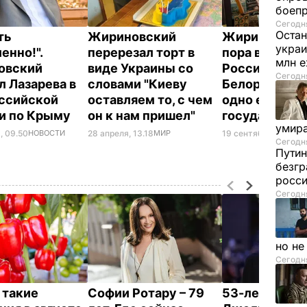
боеп
Сегодня
Остан
ть
Жириновский
Жириновский
украи
енно!".
перерезал торт в
пора воссое
млн 
овский
виде Украины со
Россию и
Сегодня
л Лазарева в
словами "Киеву
Белоруссию 
ссийской
оставляем то, с чем
одно единое
и по Крыму
он к нам пришел"
государство
умира
, 09.50
НОВОСТИ
28 апреля, 13.18
МИР
19 сентября, 17.12
ПО
Сегодня
Путин
безгр
росси
Сегодня
но н
Сегодня
 такие
Софии Ротару – 79
53-летний бр