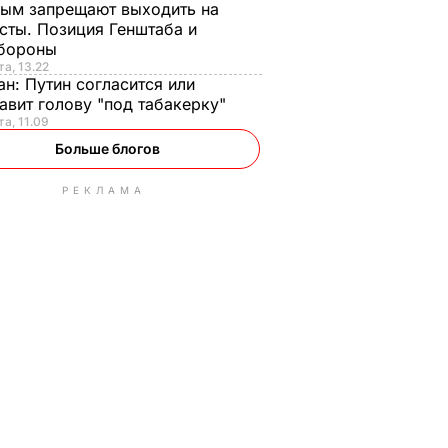
ым запрещают выходить на
сты. Позиция Генштаба и
бороны
та, 13.22
ан:
Путин согласится или
авит голову "под табакерку"
та, 11.09
Больше блогов
РЕКЛАМА