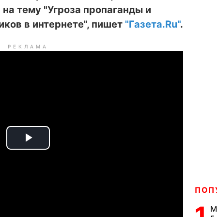
на тему "Угроза пропаганды и
ков в интернете", пишет
"Газета.Ru"
.
РЕКЛАМА
P
l
a
ПОП
1
М
y