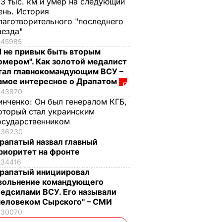
,3 тыс. км и умер на следующий
ень. История
лаготворительного "последнего
аезда"
45985
Я не привык быть вторым
омером". Как золотой медалист
тал главнокомандующим ВСУ –
амое интересное о Драпатом
43870
инченко:
Он был генералом КГБ,
оторый стал украинским
осударственником
36230
рапатый назвал главный
риоритет на фронте
34416
рапатый инициировал
вольнение командующего
едсилами ВСУ. Его называли
человеком Сырского" – СМИ
30070