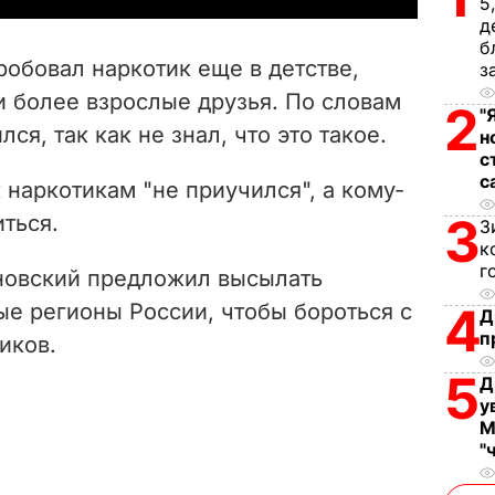
5
д
V
б
робовал наркотик еще в детстве,
з
i
и более взрослые друзья. По словам
2
"
ся, так как не знал, что это такое.
d
н
с
с
e
 наркотикам "не приучился", а кому-
3
ться.
З
o
к
г
новский предложил высылать
ые регионы России, чтобы бороться с
4
Д
п
иков.
5
Д
у
М
"