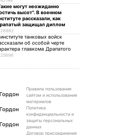
42198
Такие могут неожиданно
остичь высот". В военном
нституте рассказали, как
рапатый защищал диплом
28982
 институте танковых войск
ассказали об особой черте
арактера главкома Драпатого
25696
Правила пользования
Гордон
сайтом и использования
материалов
Политика
Гордон
конфиденциальности и
защиты персональных
Гордон
данных
Договор присоединения