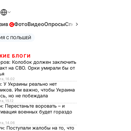
В
зив
Фото
Видео
Опросы
Спецпроекты
Война в Ук
ИЯ С ПОЛЬШЕЙ
ЖИЕ БЛОГИ
оров:
Колобок должен заключить
акт на СВО. Орки умирали бы от
тья
та, 16.02
н:
У Украины реально нет
иков. Им важно, чтобы Украина
сь, но не побеждала
а, 15.12
н:
Перестаньте воровать – и
ивация военных будет гораздо
та, 14.06
ун:
Поступали жалобы на то, что