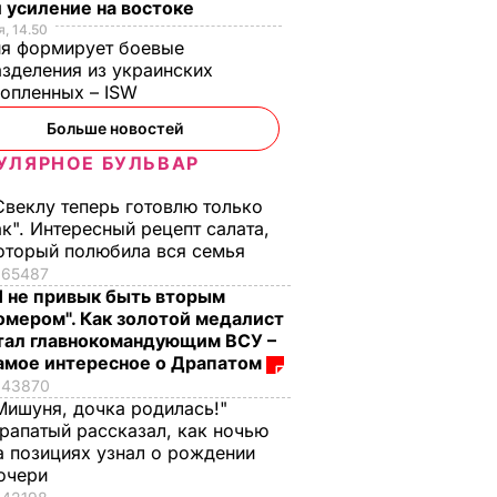
 о
банки". Яблоки на
вкусными, с легкой
 усиление на востоке
зиму без
"квашеной" ноткой".
, 14.50
ия формирует боевые
ьности.
стерилизации –
Эти
зделения из украинских
овала
вкусно, как в
консервированные
нопленных – ISW
детстве
помидоры точно не
взорвут крышки
Больше новостей
ЬВАР
7 августа, 13.50
БУЛЬВАР
7 августа, 13.08
БУЛЬВАР
УЛЯРНОЕ БУЛЬВАР
Свеклу теперь готовлю только
ак". Интересный рецепт салата,
оторый полюбила вся семья
65487
Я не привык быть вторым
омером". Как золотой медалист
тал главнокомандующим ВСУ –
амое интересное о Драпатом
43870
Мишуня, дочка родилась!"
рапатый рассказал, как ночью
а позициях узнал о рождении
очери