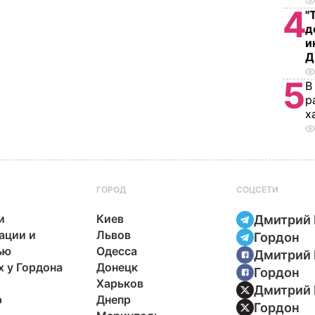
4
"
д
и
Д
5
В
р
х
ГОРОД
СОЦСЕТИ
и
Киев
Дмитрий 
ации и
Львов
Гордон
ью
Одесса
Дмитрий 
х у Гордона
Донецк
Гордон
Харьков
Дмитрий 
р
Днепр
Гордон