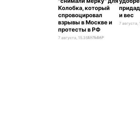
"снимали мерку" для
удобре
Колобка, который
придад
спровоцировал
и вес
взрывы в Москве и
7 августа, 
протесты в РФ
7 августа, 15.35
БУЛЬВАР