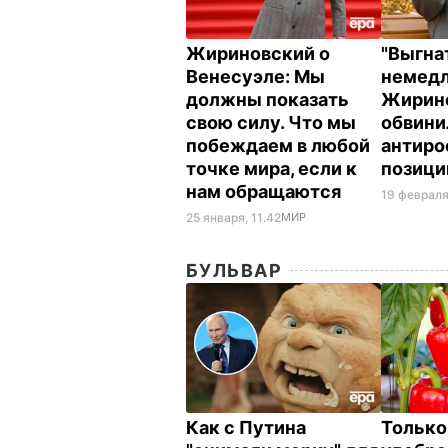
Жириновский о
"Выгна
Венесуэле: Мы
немедл
должны показать
Жирин
свою силу. Что мы
обвини
побеждаем в любой
антиро
точке мира, если к
позици
нам обращаются
19 февраля
25 января, 11.42
МИР
БУЛЬВАР
Как с Путина
Только