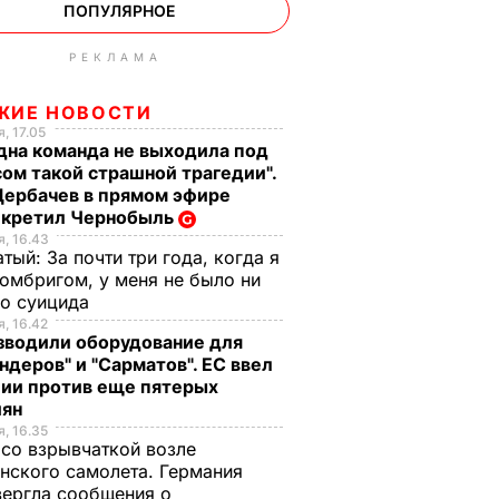
ПОПУЛЯРНОЕ
РЕКЛАМА
ЖИЕ НОВОСТИ
, 17.05
дна команда не выходила под
ом такой страшной трагедии".
Щербачев в прямом эфире
екретил Чернобыль
, 16.43
тый: За почти три года, когда я
омбригом, у меня не было ни
го суицида
, 16.42
зводили оборудование для
ндеров" и "Сарматов". ЕС ввел
ции против еще пятерых
иян
, 16.35
со взрывчаткой возле
нского самолета. Германия
ергла сообщения о