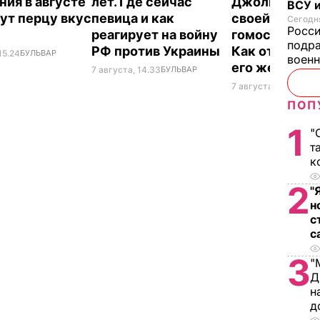
ния в августе
лет. Где сейчас
Джоли заявил
ВСУ и
ут перцу вкус
певица и как
своей
Сегодня
Росс
реагирует на войну
гомосексуал
подра
РФ против Украины
Как отреагир
15.24
БУЛЬВАР
воен
его жена
7 августа, 14.33
БУЛЬВАР
7 августа, 14.28
БУЛ
ПОП
1
"
т
к
2
"
н
с
с
3
"
Д
н
д