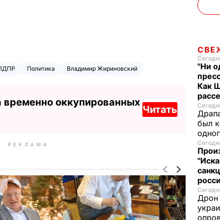
СВЕ
Сегодня
"Ни о
ЛДПР
Политика
Владимир Жириновский
пресс
Как 
расс
а временно оккупированных
Сегодня
Читать
Драпа
был к
одно
Сегодня
РЕКЛАМА
Прои
"Иска
санк
росс
Сегодня
Дрон 
украи
опров