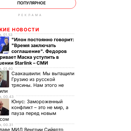
ПОПУЛЯРНОЕ
РЕКЛАМА
ЖИЕ НОВОСТИ
, 01.53
"Илон постоянно говорит:
"Время заключать
соглашение". Федоров
ривает Маска уступить в
ении Starlink – СМИ
, 01.40
Саакашвили:
Мы вытащили
Грузию из русской
трясины. Нам этого не
тили
я, 00.43
Юнус:
Замороженный
конфликт – это не мир, а
пауза перед новым
исом
, 00.31
лаве МИД Венгрии Сийярто