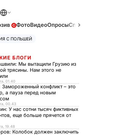
юзив
Фото
Видео
Опросы
Спецпроекты
Война в У
ИЯ С ПОЛЬШЕЙ
ЖИЕ БЛОГИ
ашвили:
Мы вытащили Грузию из
ой трясины. Нам этого не
тили
та, 01.40
:
Замороженный конфликт – это
р, а пауза перед новым
исом
та, 00.43
рин:
У нас сотни тысяч фиктивных
нтов, еще больше прячется от
та, 19.48
оров:
Колобок должен заключить