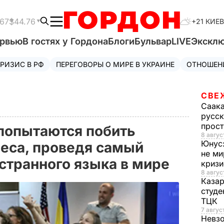
.67
$44.76
+21 КИЕВ
ервью
В гостях у Гордона
Блоги
Бульвар
LIVE
Экскл
РИЗИС В РФ
ПЕРЕГОВОРЫ О МИРЕ В УКРАИНЕ
ОТНОШЕН
СВЕ
Саак
русск
прос
 попытаются побить
8 авгус
Юнус
неса, проведя самый
не ми
странного языка в мире
криз
8 авгус
Каза
студе
ТЦК
7 авгус
Невз