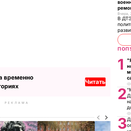
военн
ремон
Вчера, 
В ДТЭ
полит
разви
ПОП
1
"
н
м
а временно
с
Читать
ториях
2
"
Д
н
РЕКЛАМА
д
3
Д
о