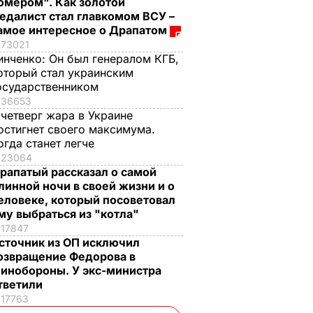
омером". Как золотой
едалист стал главкомом ВСУ –
амое интересное о Драпатом
73021
инченко:
Он был генералом КГБ,
оторый стал украинским
осударственником
36653
 четверг жара в Украине
остигнет своего максимума.
огда станет легче
23064
рапатый рассказал о самой
линной ночи в своей жизни и о
еловеке, который посоветовал
му выбраться из "котла"
17847
сточник из ОП исключил
озвращение Федорова в
инобороны. У экс-министра
тветили
17763