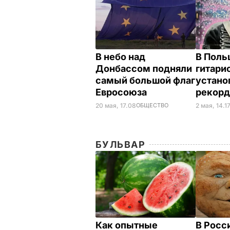
В небо над
В Поль
Донбассом подняли
гитари
самый большой флаг
устано
Евросоюза
рекорд
20 мая, 17.08
ОБЩЕСТВО
2 мая, 14.1
БУЛЬВАР
Как опытные
В Росс