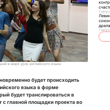
контр
счас
7 авгус
Леви
союзн
драла
7 август
ший в мире урок английского языка
одновременно будет происходить
ийского языка в форме
орый будет транслироваться в
 с главной площадки проекта во