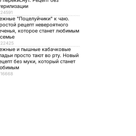
е перекиснут. Рецепт без
терилизации
24591
ежные "Поцелуйчики" к чаю.
ростой рецепт невероятного
еченья, которое станет любимым
В США установлен
Двухлетняя
 семье
мировой рекорд по
украинка установи
22425
в 102
"человеческому
рекорд, назвав 237
ежные и пышные кабачковые
домино". Видео
государственных
ладьи просто тают во рту. Новый
флагов
ецепт без муки, который станет
8 апреля, 22.35
МИР
юбимым
2 марта, 20.39
ОБЩЕСТВО
16668
, что
"Ничего навязывать
Смешайте это с