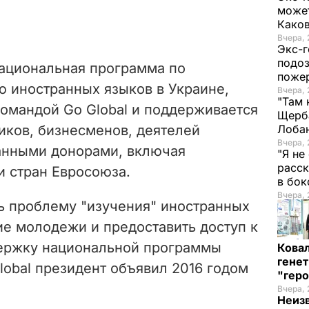
может
Како
Вчера, 
Экс-г
подоз
 национальная программа по
поже
ю иностранных языков в Украине,
Вчера, 
"Там 
командой Go Global и поддерживается
Щерба
иков, бизнесменов, деятелей
Лоба
Вчера, 
ранными донорами, включая
"Я не
расск
и стран Евросоюза.
в бо
Вчера, 
ь проблему "изучения" иностранных
ие молодежи и предоставить доступ к
держку национальной программы
Кова
генет
lobal президент объявил 2016 годом
"гер
Вчера, 
Неиз