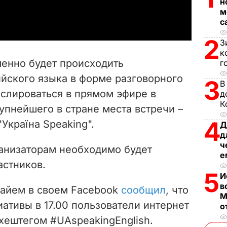
н
a
м
с
y
2
З
V
к
менно будет происходить
г
i
ийского языка в форме разговорного
3
В
нслироваться в прямом эфире в
д
d
К
рупнейшего в стране места встречи –
e
4
"Україна Speaking".
Д
д
o
ч
ганизаторам необходимо будет
е
астников.
5
И
в
айем в своем Facebook
сообщил
, что
М
ативы в 17.00 пользователи интернет
о
с хештегом
#
UAspeakingEnglish.