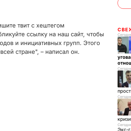
ишите твит с хештегом
СВЕ
бликуйте ссылку на наш сайт, чтобы
Сегодня
одов и инициативных групп. Этого
сей стране", – написал он.
угова
отнош
Сегодня
прос
Сегодн
криз
Сегодня
Экс-г