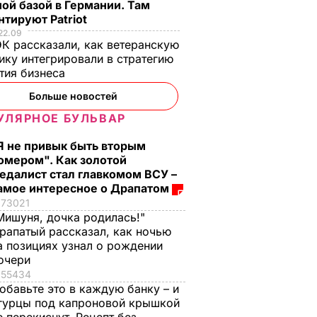
ой базой в Германии. Там
тируют Patriot
22.09
К рассказали, как ветеранскую
ику интегрировали в стратегию
тия бизнеса
Больше новостей
УЛЯРНОЕ БУЛЬВАР
Я не привык быть вторым
омером". Как золотой
едалист стал главкомом ВСУ –
амое интересное о Драпатом
73021
Мишуня, дочка родилась!"
рапатый рассказал, как ночью
а позициях узнал о рождении
очери
55434
обавьте это в каждую банку – и
гурцы под капроновой крышкой