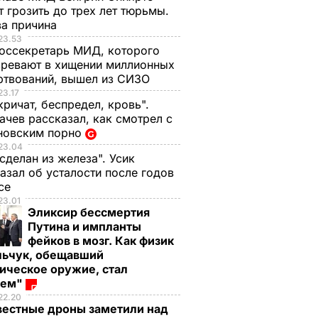
 грозить до трех лет тюрьмы.
ва причина
23.53
оссекретарь МИД, которого
ревают в хищении миллионных
ртвований, вышел из СИЗО
23.17
кричат, беспредел, кровь".
чев рассказал, как смотрел с
новским порно
23.04
 сделан из железа". Усик
азал об усталости после годов
ксе
23.01
Эликсир бессмертия
Путина и импланты
фейков в мозг. Как физик
льчук, обещавший
ическое оружие, стал
оем"
22.20
вестные дроны заметили над