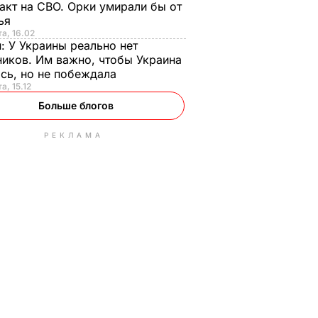
акт на СВО. Орки умирали бы от
тья
та, 16.02
н:
У Украины реально нет
иков. Им важно, чтобы Украина
сь, но не побеждала
а, 15.12
Больше блогов
РЕКЛАМА