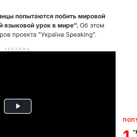
аинцы попытаются побить мировой
 языковой урок в мире".
Об этом
ров проекта "Україна Speaking".
РЕКЛАМА
P
ПОП
l
1
"