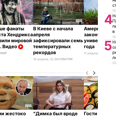
н
с
4
Н
П
п
ше фанаты
В Киеве с начала
Американка
в
ста Хендрикса
апреля
закончила
вили мировой
зафиксировали семь
университет 
5
Н
. Видео
температурных
года
о
рекордов
р
11 апреля, 14.28
МИР
7
МИР
л
19 апреля, 10.56
СОБЫТИЯ
ии жестоко
"Димка был вроде
Гости думают