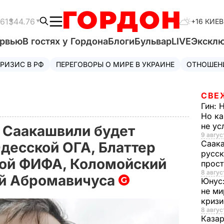
61
$44.76
+16 КИЕВ
ервью
В гостях у Гордона
Блоги
Бульвар
LIVE
Экскл
РИЗИС В РФ
ПЕРЕГОВОРЫ О МИРЕ В УКРАИНЕ
ОТНОШЕН
СВЕ
Гин:
Н
Но ка
не у
 Саакашвили будет
9 авгус
Саак
Одесской ОГА, Блаттер
русск
вой ФИФА, Коломойский
прос
8 авгус
ой Абромавичуса
Юнус
не ми
криз
8 авгус
Каза