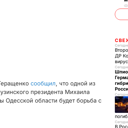
СВЕ
Сегодня
Второ
ДР Ко
вирус
Сегодня
Шпион
Герм
 Геращенко
сообщил
, что одной из
гибри
Росс
рузинского президента Михаила
Сегодня
ы Одесской области будет борьба с
погиб
Сегодня
В Рос