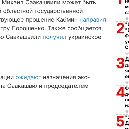
н
и Михаил Саакашвили может быть
м
i
й областной государственной
с
ствующее прошение Кабмин
направил
d
2
"
етру Порошенко. Также сообщается,
"
e
Ф
нию Саакашвили
получил
украинское
у
o
3
Д
д
ч
е
рации
ожидают
назначения экс-
ла Саакашвили председателем
4
Ф
д
п
и
5
"
Д
м