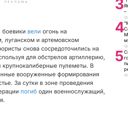
3
"
РЕКЛАМА
Я
–
4
"
С
я, боевики
вели
огонь на
М
, луганском и артемовском
м
рористы снова сосредоточились на
5
С
спользуя для обстрелов артиллерию,
г
п
и крупнокалиберные пулеметы. В
р
конные вооруженные формирования
тье. За сутки в зоне проведения
перации
погиб
один военнослужащий,
я.