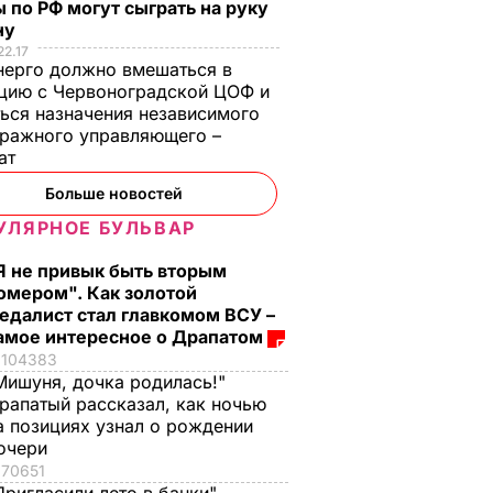
 по РФ могут сыграть на руку
ну
22.17
ерго должно вмешаться в
цию с Червоноградской ЦОФ и
ься назначения независимого
ражного управляющего –
тат
Больше новостей
УЛЯРНОЕ БУЛЬВАР
Я не привык быть вторым
омером". Как золотой
едалист стал главкомом ВСУ –
амое интересное о Драпатом
104383
Мишуня, дочка родилась!"
рапатый рассказал, как ночью
а позициях узнал о рождении
очери
70651