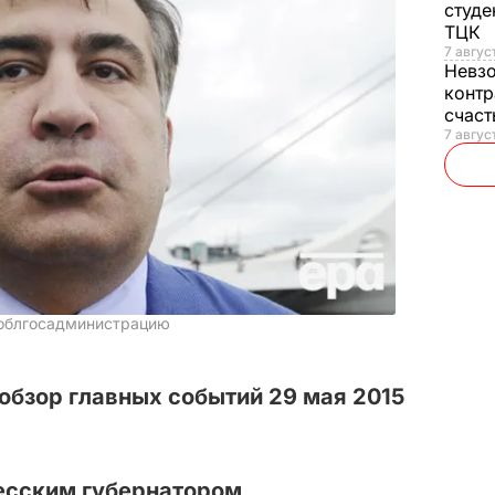
студе
ТЦК
7 авгус
Невз
контр
счас
7 авгус
 облгосадминистрацию
обзор главных событий 29 мая 2015
есским губернатором