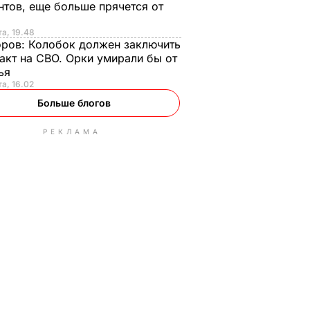
нтов, еще больше прячется от
та, 19.48
оров:
Колобок должен заключить
акт на СВО. Орки умирали бы от
тья
та, 16.02
Больше блогов
РЕКЛАМА