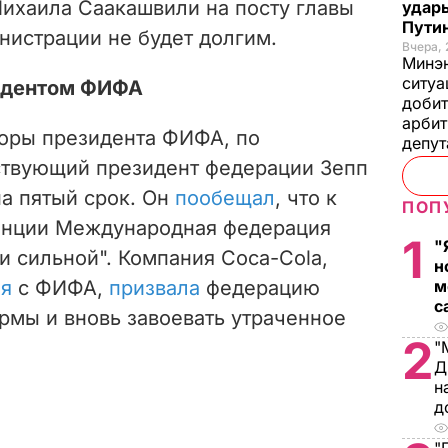
Михаила Саакашвили на посту главы
удары
Пути
нистрации не будет долгим.
Вчера, 
Минэн
ситуа
зидентом ФИФА
добит
арбит
оры президента ФИФА, по
депу
ствующий президент федерации Зепп
а пятый срок. Он
пообещал
, что к
ПОП
денции Международная федерация
1
"
и сильной". Компания Coca-Cola,
н
я
с ФИФА,
призвала
федерацию
м
с
рмы и вновь завоевать утраченное
2
"
Д
н
д