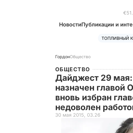
€51.
Новости
Публикации и инт
ТОПЛИВНЫЙ К
Гордон
Общество
ОБЩЕСТВО
Дайджест 29 мая:
назначен главой 
вновь избран гла
недоволен работ
30 мая 2015, 03.26