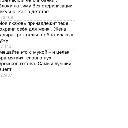
Пригласили лето в банки".
блоки на зиму без стерилизации
 вкусно, как в детстве
33469
Моя любовь принадлежит тебе.
охрани себя для меня". Жена
адяра трогательно обратилась к
ужу
31143
мешайте это с мукой – и целая
ора мягких, словно пух,
ирожков готова. Самый лучший
ецепт
27437