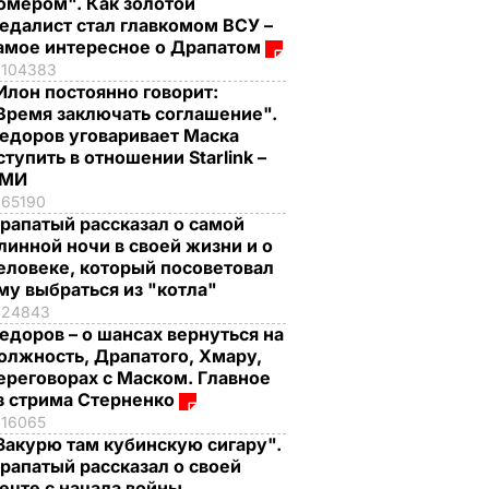
омером". Как золотой
едалист стал главкомом ВСУ –
амое интересное о Драпатом
104383
Илон постоянно говорит:
Время заключать соглашение".
едоров уговаривает Маска
ступить в отношении Starlink –
СМИ
65190
рапатый рассказал о самой
линной ночи в своей жизни и о
еловеке, который посоветовал
му выбраться из "котла"
24843
едоров – о шансах вернуться на
олжность, Драпатого, Хмару,
ереговорах с Маском. Главное
з стрима Стерненко
16065
Закурю там кубинскую сигару".
рапатый рассказал о своей
ечте с начала войны