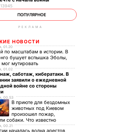
13945
ПОПУЛЯРНОЕ
РЕКЛАМА
ЖИЕ НОВОСТИ
, 01.20
й по масштабам в истории. В
нго бушует вспышка Эболы,
 мог мутировать
, 01.02
аж, саботаж, кибератаки. В
ании заявили о ежедневной
дной войне со стороны
ии
, 00.53
В приюте для бездомных
животных под Киевом
произошел пожар,
ли собаки. Что известно
, 00.21
сии началась волна арестов