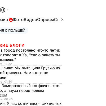
юзив
Фото
Видео
Опросы
Спецпроекты
Война в У
ИЯ С ПОЛЬШЕЙ
ЖИЕ БЛОГИ
а город постоянно что-то летит.
к говорят в Ха, "свою ракету ты
слышишь"
та, 13.29
ашвили:
Мы вытащили Грузию из
ой трясины. Нам этого не
тили
та, 01.40
:
Замороженный конфликт – это
р, а пауза перед новым
исом
та, 00.43
рин:
У нас сотни тысяч фиктивных