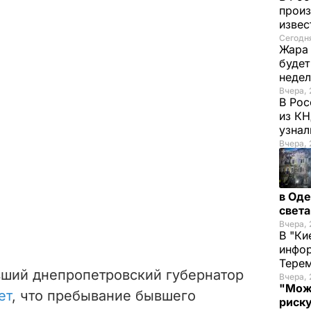
произ
изве
Сегодня
Жара 
будет
неде
Вчера, 
В Рос
из К
узнал
Вчера, 
в Оде
свет
Вчера, 
В "Ки
инфор
Терем
вший днепропетровский губернатор
Вчера, 
"Мож
ет
, что пребывание бывшего
риску