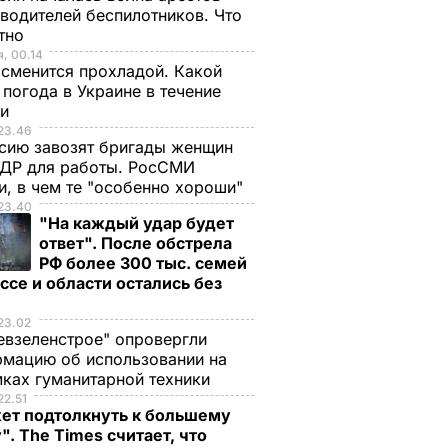
водителей беспилотников. Что
стно
, 00.14
сменится прохладой. Какой
 погода в Украине в течение
ли
23.46
сию завозят бригады женщин
НДР для работы. РосСМИ
и, в чем те "особенно хороши"
23.40
"На каждый удар будет
ответ". После обстрела
РФ более 300 тыс. семей
ссе и области остались без
а
23.02
евзеленстрое" опровергли
мацию об использовании на
ках гуманитарной техники
22.51
ет подтолкнуть к большему
". The Times считает, что