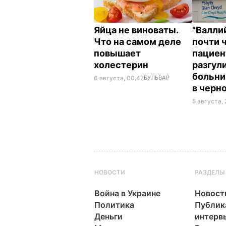
Яйца не виноваты.
"Валли
Что на самом деле
почти 
повышает
пациен
холестерин
разгул
больни
6 августа, 00.47
БУЛЬВАР
в черн
5 августа, 
НОВОСТИ
РАЗДЕЛЫ
Война в Украине
Новост
Политика
Публик
Деньги
интерв