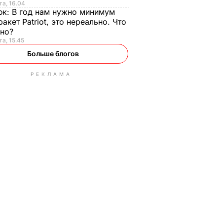
та, 16.04
юк:
В год нам нужно минимум
ракет Patriot, это нереально. Что
ьно?
та, 15.45
Больше блогов
РЕКЛАМА