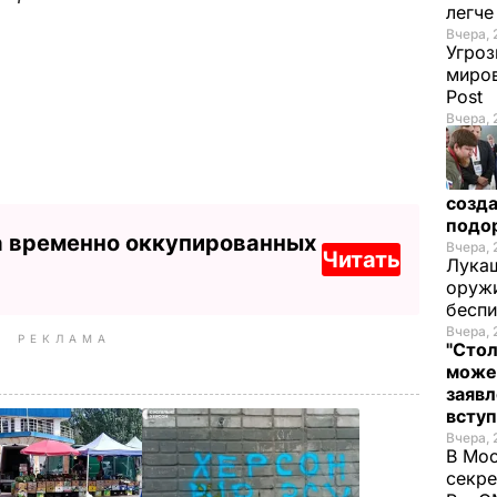
легч
Вчера, 
Угроз
миров
Post
Вчера, 
созда
подо
а временно оккупированных
Вчера, 
Читать
Лукаш
оружи
бесп
Вчера, 
РЕКЛАМА
"Стол
може
заявл
всту
Вчера, 
В Мос
секре