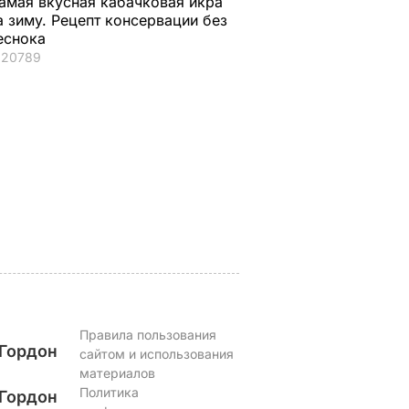
амая вкусная кабачковая икра
а зиму. Рецепт консервации без
еснока
ая соль
Мария Бурмака: Нам
Нежные
20789
ции,
говорят, что будет
бельгийские вафли
– и
тяжелая зима, и я не
из кисломолочного
нках не
знаю, что делать,
сыра – идеальны д
потому что мне
чаепития. Рецепт с
некуда ехать
точными
ЬВАР
пропорциями
5 августа, 17.46
БУЛЬВАР
5 августа, 16.49
БУЛЬВАР
Правила пользования
Гордон
сайтом и использования
материалов
Политика
Гордон