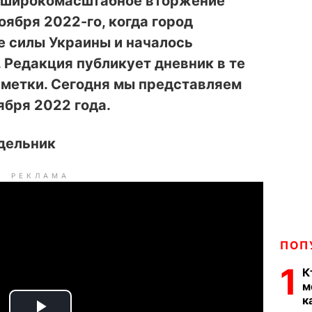
ь широкомасштабное вторжение
ноября 2022-го, когда город
 силы Украины и началось
 Редакция публикует дневник в те
заметки. Сегодня мы представляем
ября 2022 года.
едельник
РЕКЛАМА
ПОП
1
К
м
к