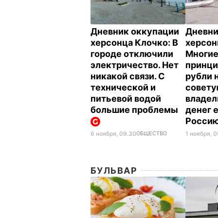
Дневник оккупации
Дневни
херсонца Клочко: В
херсон
городе отключили
Многие
электричество. Нет
принци
никакой связи. С
рубли н
технической и
совету
питьевой водой
владел
большие проблемы
денег е
Росси
6 ноября, 09.30
ОБЩЕСТВО
1 ноября, 
БУЛЬВАР