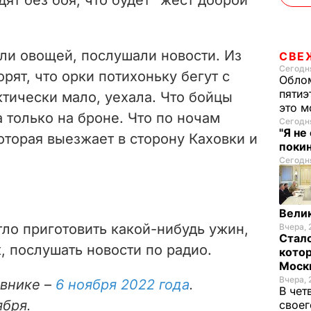
ли овощей, послушали новости. Из
СВЕ
Сегодня
рят, что орки потихоньку бегут с
Облом
пятиэ
ктически мало, уехала. Что бойцы
это м
а только на броне. Что по ночам
Сегодня
"Я не
оторая выезжает в сторону Каховки и
покин
Сегодня
Велик
тло приготовить какой-нибудь ужин,
Вчера, 
Стало
, послушать новости по радио.
котор
Моск
Вчера, 
евнике
–
6 ноября 2022 года
.
В чет
ября.
своег