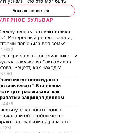
И узнали, кто это мог быть
Больше новостей
УЛЯРНОЕ БУЛЬВАР
Свеклу теперь готовлю только
ак". Интересный рецепт салата,
оторый полюбила вся семья
47632
сего три часа в холодильнике – и
кусная закуска из баклажанов
отова. Рецепт, как находка
37951
Такие могут неожиданно
остичь высот". В военном
нституте рассказали, как
рапатый защищал диплом
24476
 институте танковых войск
ассказали об особой черте
арактера главкома Драпатого
21289