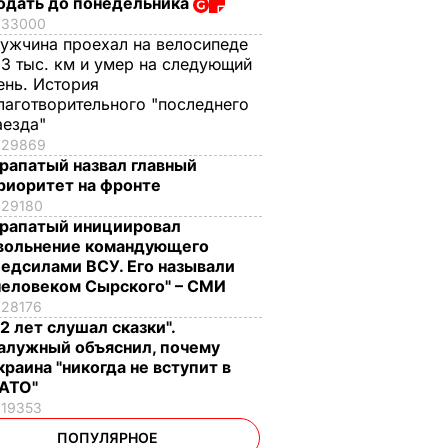
одать до понедельника
33000
ужчина проехал на велосипеде
,3 тыс. км и умер на следующий
ень. История
лаготворительного "последнего
аезда"
29869
рапатый назвал главный
риоритет на фронте
29180
рапатый инициировал
вольнение командующего
едсилами ВСУ. Его называли
человеком Сырского" – СМИ
28176
12 лет слушал сказки".
алужный объяснил, почему
краина "никогда не вступит в
АТО"
19353
ПОПУЛЯРНОЕ