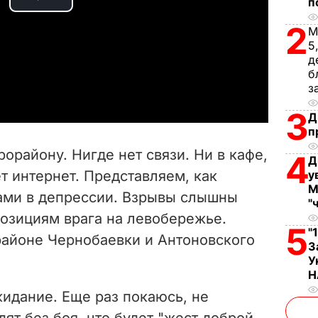
п
P
2
М
l
5
д
a
б
з
y
3
Д
п
V
району. Нигде нет связи. Ни в кафе,
4
Д
i
ет интернет. Представляем, как
у
М
сами в депрессии. Взрывы слышны
d
"
позициям врага на левобережье.
5
e
"
айоне Чернобаевки и Антоновского
З
У
o
Н
идание. Еще раз покаюсь, не
дят без боя, что будет "жест доброй