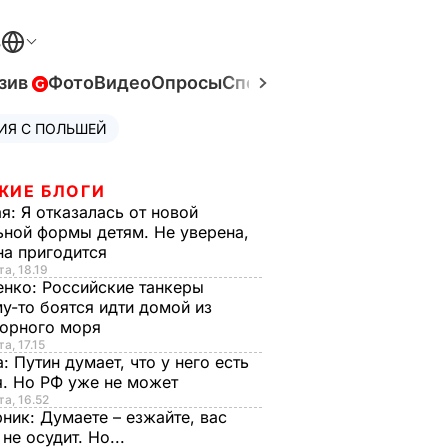
В
зив
Фото
Видео
Опросы
Спецпроекты
Война в Ук
ИЯ С ПОЛЬШЕЙ
ЖИЕ БЛОГИ
ая:
Я отказалась от новой
ной формы детям. Не уверена,
на пригодится
та, 18.19
енко:
Российские танкеры
у-то боятся идти домой из
орного моря
а, 17.15
а:
Путин думает, что у него есть
. Но РФ уже не может
та, 16.52
рник:
Думаете – езжайте, вас
 не осудит. Но...