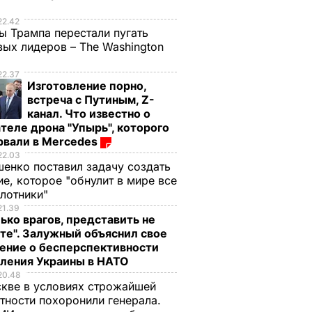
е
22.42
ы Трампа перестали пугать
ых лидеров – The Washington
22.37
Изготовление порно,
встреча с Путиным, Z-
канал. Что известно о
теле дрона "Упырь", которого
рвали в Mercedes
22.03
енко поставил задачу создать
е, которое "обнулит в мире все
илотники"
21.39
ько врагов, представить не
те". Залужный объяснил свое
ение о бесперспективности
пления Украины в НАТО
20.48
кве в условиях строжайшей
тности похоронили генерала.