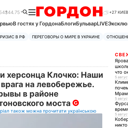
54
$44.75
+27 КИЕ
ервью
В гостях у Гордона
Блоги
Бульвар
LIVE
Эксклю
РИЗИС В РФ
ПЕРЕГОВОРЫ О МИРЕ В УКРАИНЕ
ОТНОШЕН
СВЕ
Яров
школь
что о
и херсонца Клочко: Наши
5 авгус
Клим
 врага на левобережье.
почем
рывы в районе
Мрам
5 август
тоновского моста
Фурс
время
ріал також можна прочитати українською
5 авгус
Кобе
никто