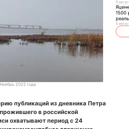
5 авгус
Яцен
1500 
реал
5 авгус
 Ноябрь 2022 года
рию публикаций из дневника Петра
 прожившего в российской
иси охватывают период с 24