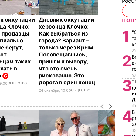
РосСМ
к оккупации
Дневник оккупации
ПОП
ца Клочко:
херсонца Клочко:
1
"
 продавцы
Как выбраться из
т
пиально
города? Вариант –
к
е берут,
только через Крым.
ют
Посовещавшись,
2
В
ьцам таких
пришли к выводу,
в
хать в
что это очень
г
ю
рискованно. Это
3
"
дорога в один конец
09.00
ОБЩЕСТВО
д
24 октября, 10.00
ОБЩЕСТВО
и
Д
4
В
р
х