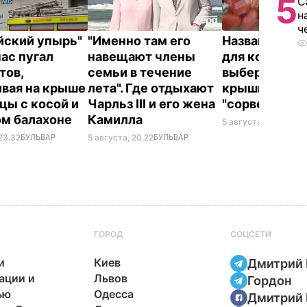
5
С
н
ч
йский упырь"
"Именно там его
Названа лучш
час пугал
навещают члены
для консерва
тов,
семьи в течение
выберите ее 
ивая на крыше
лета". Где отдыхают
крышки на ба
цы с косой и
Чарльз III и его жена
"сорвет"
ом балахоне
Камилла
5 августа, 19.34
БУЛ
23.32
БУЛЬВАР
5 августа, 20.22
БУЛЬВАР
ГОРОД
СОЦСЕТИ
и
Киев
Дмитрий 
ации и
Львов
Гордон
ью
Одесса
Дмитрий 