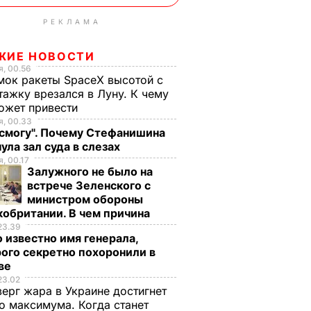
РЕКЛАМА
ЖИЕ НОВОСТИ
, 00.56
ок ракеты SpaceX высотой с
тажку врезался в Луну. К чему
ожет привести
, 00.33
 смогу". Почему Стефанишина
ула зал суда в слезах
, 00.17
Залужного не было на
встрече Зеленского с
министром обороны
обритании. В чем причина
23.39
 известно имя генерала,
ого секретно похоронили в
ве
23.02
верг жара в Украине достигнет
о максимума. Когда станет