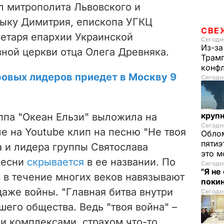
л митрополита Львовского и
ыку Димитрия, епископа УГКЦ
СВЕ
ретаря епархии Украинской
Сегодня
Из-за
ной церкви отца Олега Древняка.
Трамп
конф
ировых лидеров приедет в Москву 9
Сегодня
круп
ппа "Океан Ельзи" выложила на
Сегодня
е на Youtube клип на песню "Не твоя
Облом
пятиэ
а и лидера группы Святослава
это м
песни
скрывается
в ее названии. По
Сегодня
"Я не
 в течение многих веков навязывают
покин
даже войны. "Главная битва внутри
Сегодня
шего общества. Ведь "твоя война" –
и комплексами, страхом что-то