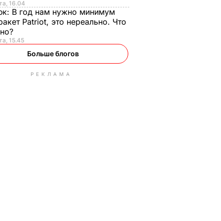
та, 16.04
юк:
В год нам нужно минимум
ракет Patriot, это нереально. Что
ьно?
та, 15.45
Больше блогов
РЕКЛАМА