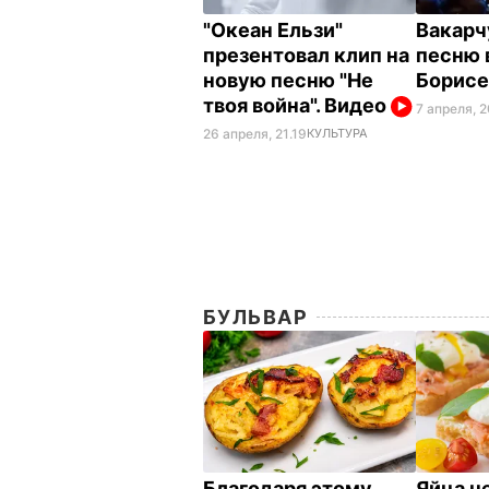
"Океан Ельзи"
Вакарч
презентовал клип на
песню 
новую песню "Не
Борис
твоя война". Видео
7 апреля, 2
26 апреля, 21.19
КУЛЬТУРА
БУЛЬВАР
Благодаря этому
Яйца н