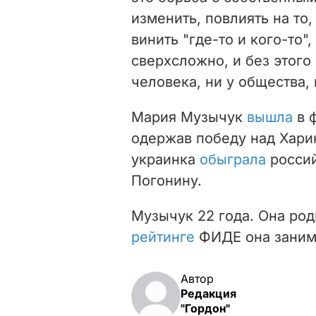
изменить, повлиять на то,
винить "где-то и кого-то",
сверхсложно, и без этого
человека, ни у общества, 
Мария Музычук
вышла
в 
одержав победу над Хари
украинка
обыграла
россий
Погонину.
Музычук 22 года. Она род
рейтинге
ФИДЕ она занима
Автор
Редакция
"Гордон"