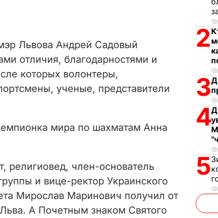
б
з
2
К
м
 мэр Львова Андрей Садовый
к
ами отличия, благодарностями и
п
исле которых волонтеры,
3
Д
портсмены, ученые, представители
п
4
Д
у
чемпионка мира по шахматам
Анна
М
"
5
З
т, религиовед, член-основатель
к
г
группы и вице-ректор Украинского
ета Мирослав Маринович получил от
 Льва. А Почетным знаком Святого