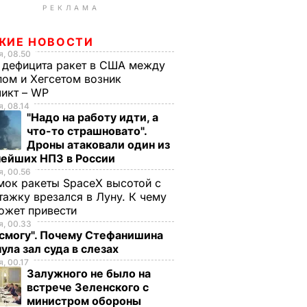
РЕКЛАМА
ЖИЕ НОВОСТИ
, 08.50
 дефицита ракет в США между
ом и Хегсетом возник
ликт – WP
, 08.14
"Надо на работу идти, а
что-то страшновато".
Дроны атаковали один из
нейших НПЗ в России
, 00.56
ок ракеты SpaceX высотой с
тажку врезался в Луну. К чему
ожет привести
, 00.33
 смогу". Почему Стефанишина
ула зал суда в слезах
, 00.17
Залужного не было на
встрече Зеленского с
министром обороны