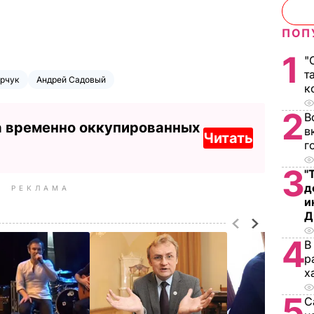
ПОП
1
"
т
арчук
Андрей Садовый
к
2
В
а временно оккупированных
в
Читать
г
3
"
д
РЕКЛАМА
и
Д
4
В
р
х
5
С