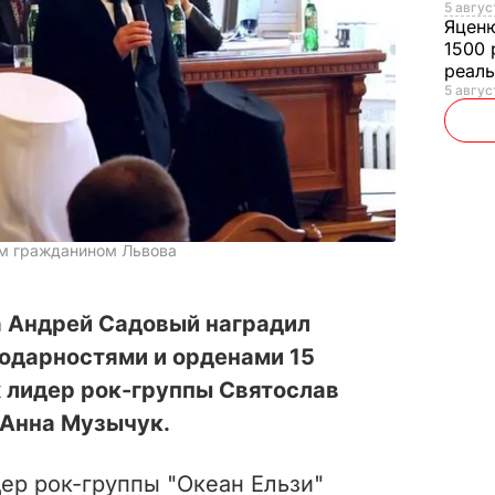
5 авгус
Яцен
1500 
реал
5 авгус
ым гражданином Львова
а Андрей Садовый наградил
годарностями и орденами 15
х лидер рок-группы Святослав
 Анна Музычук.
ер рок-группы "Океан Ельзи"