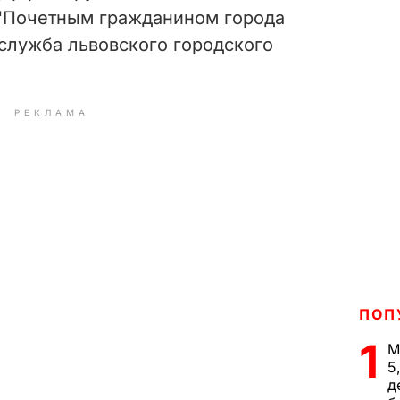
 "Почетным гражданином города
служба львовского городского
РЕКЛАМА
ПОП
1
М
5
д