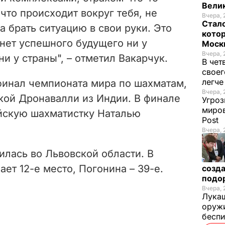
Велик
 что происходит вокруг тебя, не
Вчера, 
Стало
 а брать ситуацию в свои руки. Это
котор
 нет успешного будущего ни у
Моск
Вчера, 
ни у страны", – отметил Вакарчук.
В чет
своег
легч
финал чемпионата мира по шахматам,
Вчера, 
кой Дронавалли из Индии. В финале
Угроз
миров
скую шахматистку Наталью
Post
Вчера, 
илась во Львовской области. В
ет 12-е место, Погонина – 39-е.
созда
подо
Вчера, 
Лукаш
оружи
бесп