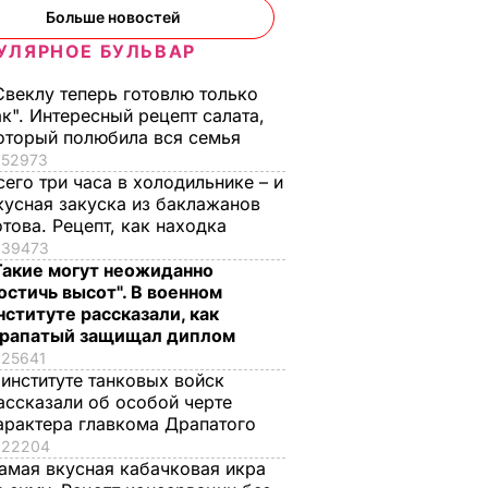
Больше новостей
УЛЯРНОЕ БУЛЬВАР
Свеклу теперь готовлю только
ак". Интересный рецепт салата,
оторый полюбила вся семья
52973
сего три часа в холодильнике – и
кусная закуска из баклажанов
отова. Рецепт, как находка
39473
Такие могут неожиданно
остичь высот". В военном
нституте рассказали, как
рапатый защищал диплом
25641
 институте танковых войск
ассказали об особой черте
арактера главкома Драпатого
22204
амая вкусная кабачковая икра