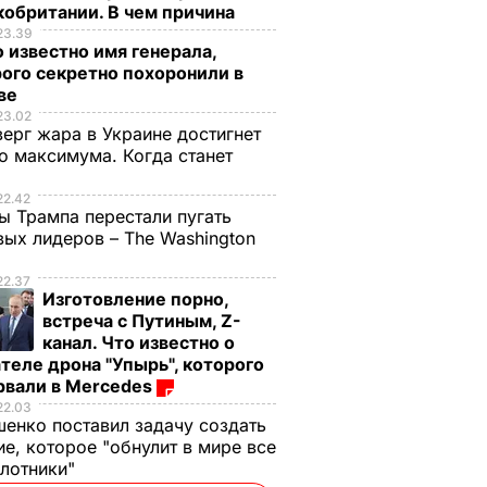
обритании. В чем причина
23.39
 известно имя генерала,
ого секретно похоронили в
ве
23.02
верг жара в Украине достигнет
о максимума. Когда станет
е
22.42
ы Трампа перестали пугать
ых лидеров – The Washington
22.37
Изготовление порно,
встреча с Путиным, Z-
канал. Что известно о
теле дрона "Упырь", которого
рвали в Mercedes
22.03
енко поставил задачу создать
е, которое "обнулит в мире все
илотники"