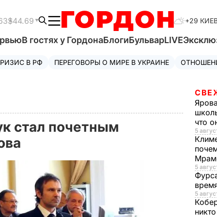
63
$44.69
+29 КИЕ
ервью
В гостях у Гордона
Блоги
Бульвар
LIVE
Эксклю
РИЗИС В РФ
ПЕРЕГОВОРЫ О МИРЕ В УКРАИНЕ
ОТНОШЕН
СВЕ
Яров
школь
что о
ук стал почетным
5 авгус
Клим
ова
почем
Мрам
5 август
Фурс
время
5 авгус
Кобе
никто