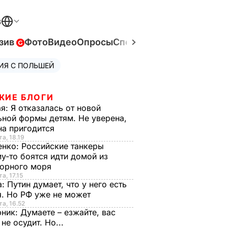
В
зив
Фото
Видео
Опросы
Спецпроекты
Война в Ук
ИЯ С ПОЛЬШЕЙ
ЖИЕ БЛОГИ
ая:
Я отказалась от новой
ной формы детям. Не уверена,
на пригодится
та, 18.19
енко:
Российские танкеры
у-то боятся идти домой из
орного моря
а, 17.15
а:
Путин думает, что у него есть
. Но РФ уже не может
та, 16.52
рник:
Думаете – езжайте, вас
 не осудит. Но...