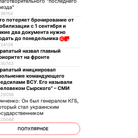
лаготворительного "последнего
аезда"
36154
то потеряет бронирование от
обилизации с 1 сентября и
акие два документа нужно
одать до понедельника
34138
рапатый назвал главный
риоритет на фронте
30743
рапатый инициировал
вольнение командующего
едсилами ВСУ. Его называли
человеком Сырского" – СМИ
29058
инченко:
Он был генералом КГБ,
оторый стал украинским
осударственником
25044
ПОПУЛЯРНОЕ