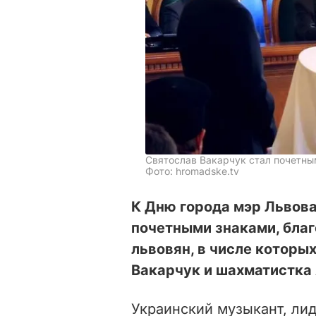
Святослав Вакарчук стал почетн
Фото: hromadske.tv
К Дню города мэр Львов
почетными знаками, бла
львовян, в числе которы
Вакарчук и шахматистка
Украинский музыкант, лид