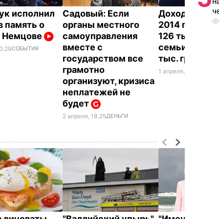
н
ч
ук исполнил
Садовый: Если
Доходы Садо
в память о
органы местного
2014 году со
е Немцове
самоуправления
126 тыс. грн, 
вместе с
семьи – почт
0.29
СОБЫТИЯ
государством все
тыс. грн
грамотно
1 апреля, 14.55
ДЕНЬ
организуют, кризиса
неплатежей не
будет
2 апреля, 18.25
ДЕНЬГИ
е виноваты.
"Валлийский упырь"
"Именно там 