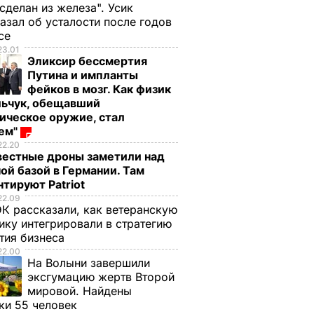
 сделан из железа". Усик
азал об усталости после годов
ксе
23.01
Эликсир бессмертия
Путина и импланты
фейков в мозг. Как физик
льчук, обещавший
ическое оружие, стал
оем"
22.20
вестные дроны заметили над
ой базой в Германии. Там
тируют Patriot
22.09
К рассказали, как ветеранскую
ику интегрировали в стратегию
дожник,
тия бизнеса
Ф
22.00
На Волыни завершили
за
эксгумацию жертв Второй
евской
мировой. Найдены
просит
ки 55 человек