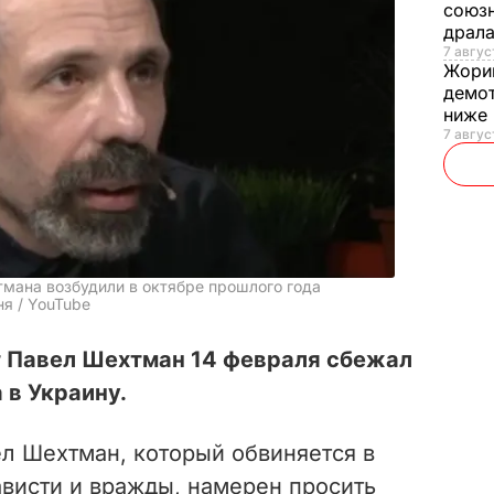
союзн
драла
7 август
Жори
демот
ниже
7 авгус
тмана возбудили в октябре прошлого года
я / YouTube
 Павел Шехтман 14 февраля сбежал
 в Украину.
ел Шехтман, который обвиняется в
ависти и вражды, намерен просить