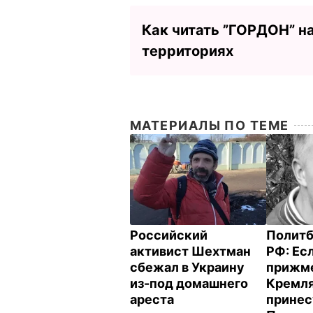
Как читать ”ГОРДОН” н
территориях
МАТЕРИАЛЫ ПО ТЕМЕ
Российский
Политб
активист Шехтман
РФ: Ес
сбежал в Украину
прижме
из-под домашнего
Кремля
ареста
принес