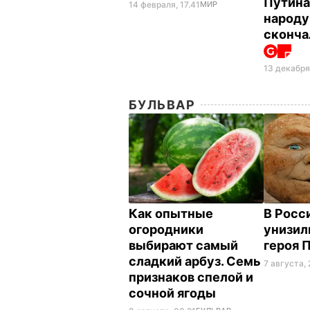
Путина
14 февраля, 17.41
МИР
народу
сконча
13 декабря
БУЛЬВАР
Как опытные
В Росс
огородники
унизил
выбирают самый
героя 
сладкий арбуз. Семь
7 августа, 
признаков спелой и
сочной ягоды