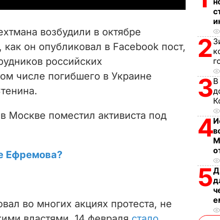
н
с
V
и
ехтмана возбудили в октябре
2
i
З
, как он опубликовал в Facebook пост,
к
трудников российских
г
d
том числе погибшего в Украине
3
В
e
тенина.
д
К
o
д в Москве поместил активиста под
4
И
в
М
о
е Ефремова?
5
Д
д
ч
е
вал во многих акциях протеста, не
кими властями. 14 февраля
стало