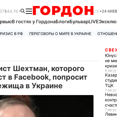
67
$44.76
+24 КИЕ
ервью
В гостях у Гордона
Блоги
Бульвар
LIVE
Эксклю
РИЗИС В РФ
ПЕРЕГОВОРЫ О МИРЕ В УКРАИНЕ
ОТНОШЕН
СВЕ
Юнус
не ми
криз
ист Шехтман, которого
8 авгус
Каза
т в Facebook, попросит
студе
бежища в Украине
ТЦК
7 авгус
Невз
контр
счас
7 авгус
Леви