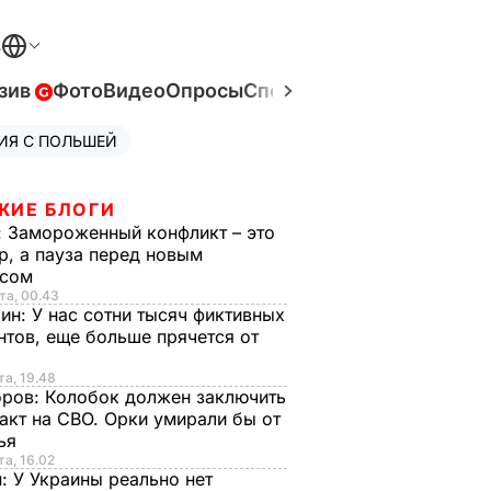
В
зив
Фото
Видео
Опросы
Спецпроекты
Война в Ук
ИЯ С ПОЛЬШЕЙ
ЖИЕ БЛОГИ
:
Замороженный конфликт – это
р, а пауза перед новым
исом
та, 00.43
рин:
У нас сотни тысяч фиктивных
нтов, еще больше прячется от
та, 19.48
оров:
Колобок должен заключить
акт на СВО. Орки умирали бы от
тья
та, 16.02
н:
У Украины реально нет