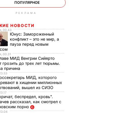
ПОПУЛЯРНОЕ
РЕКЛАМА
ЖИЕ НОВОСТИ
, 00.43
Юнус:
Замороженный
конфликт – это не мир, а
пауза перед новым
исом
, 00.31
лаве МИД Венгрии Сийярто
 грозить до трех лет тюрьмы.
ва причина
23.53
оссекретарь МИД, которого
ревают в хищении миллионных
ртвований, вышел из СИЗО
23.17
кричат, беспредел, кровь".
чев рассказал, как смотрел с
новским порно
23.04