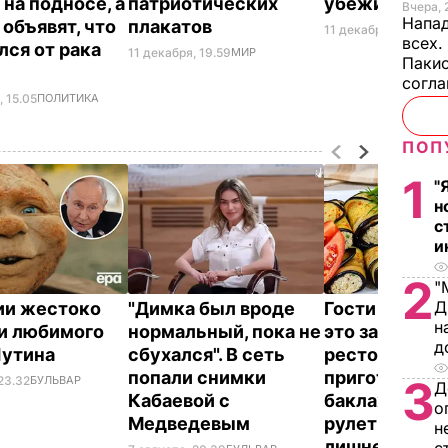
 на подносе, а
патриотических
убежища в У
Вчера, 
Напад
 объявят, что
плакатов
11 декабря, 21.26
ОБ
всех.
лся от рака
11 декабря, 19.59
МИР
Пакис
согл
, 15.05
ПОЛИТИКА
ПОП
1
"
н
с
и
2
"
Д
ии жестоко
"Димка был вроде
Гости думают
н
и любимого
нормальный, пока не
это закуска и
д
Путина
сбухался". В сеть
ресторана. К
попали снимки
приготовить
3
23.32
БУЛЬВАР
Д
Кабаевой с
баклажанны
о
Медведевым
рулетики без
н
лишнего жир