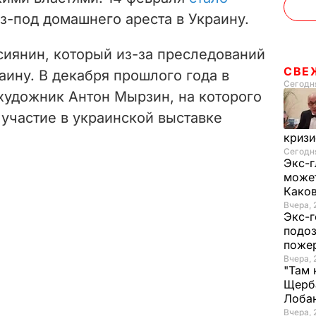
из-под домашнего ареста в Украину.
сиянин, который из-за преследований
СВЕ
аину. В декабря прошлого года в
Сегодня
удожник Антон Мырзин, на которого
 участие в украинской выставке
криз
Сегодня
Экс-г
может
Како
Вчера, 
Экс-г
подоз
поже
Вчера, 
"Там 
Щерба
Лоба
Вчера, 