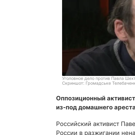
Уголовное дело против Павла Шех
Скриншот: Громадське Телебаченн
Оппозиционный активист
из-под домашнего ареста
Российский активист Пав
России в разжигании нен