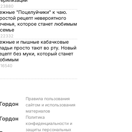
терилизации
7 августа, 18.16
БУЛЬВАР
23880
ВАР
ежные "Поцелуйчики" к чаю.
ростой рецепт невероятного
еченья, которое станет любимым
 семье
22332
ежные и пышные кабачковые
ладьи просто тают во рту. Новый
ецепт без муки, который станет
юбимым
16540
Правила пользования
Гордон
сайтом и использования
материалов
Политика
Гордон
конфиденциальности и
защиты персональных