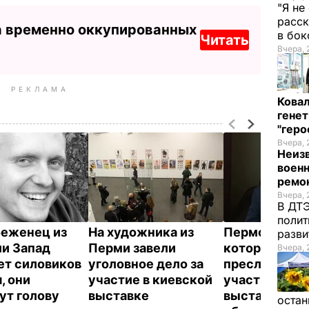
"Я не
расск
а временно оккупированных
в бо
Читать
Вчера, 
РЕКЛАМА
Кова
генет
"гер
Вчера, 
Неиз
военн
ремон
Вчера, 
В ДТЭ
полит
еженец из
На художника из
Пермский ху
разви
ли Запад
Перми завели
которого в Р
Вчера, 
т силовиков
уголовное дело за
преследуют 
, они
участие в киевской
участие в ки
ут голову
выставке
выставке, по
остан