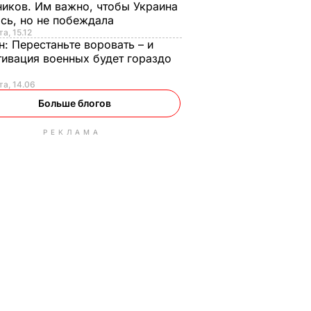
иков. Им важно, чтобы Украина
сь, но не побеждала
а, 15.12
н:
Перестаньте воровать – и
ивация военных будет гораздо
та, 14.06
Больше блогов
РЕКЛАМА