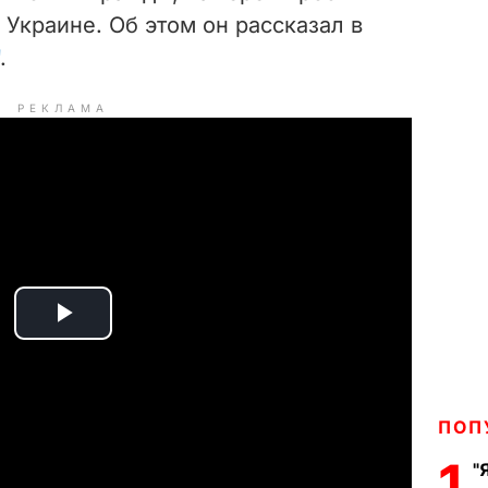
Украине. Об этом он рассказал в
.
РЕКЛАМА
P
l
ПОП
a
1
"
y