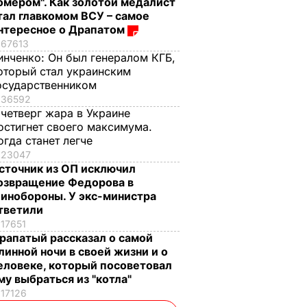
омером". Как золотой медалист
тал главкомом ВСУ – самое
нтересное о Драпатом
67613
инченко:
Он был генералом КГБ,
оторый стал украинским
осударственником
36592
 четверг жара в Украине
остигнет своего максимума.
огда станет легче
23047
сточник из ОП исключил
озвращение Федорова в
инобороны. У экс-министра
тветили
17651
рапатый рассказал о самой
линной ночи в своей жизни и о
еловеке, который посоветовал
му выбраться из "котла"
17126