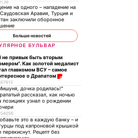
краине
21.36
ение на одного – нападение на
ЩЕСТВО
 Саудовская Аравия, Турция и
тан заключили оборонное
ашение
Больше новостей
УЛЯРНОЕ БУЛЬВАР
Я не привык быть вторым
омером". Как золотой медалист
тал главкомом ВСУ – самое
нтересное о Драпатом
67613
Мишуня, дочка родилась!"
рапатый рассказал, как ночью
, что
"Ничего навязывать
Смешайте это с
а позициях узнал о рождении
з
не буду". Драпатый
мукой – и целая гор
очери
ак
рассказал, какую
мягких, словно пух,
54056
 нежные
профессию выбрал
пирожков готова.
обавьте это в каждую банку – и
е
его сын
Самый лучший
гурцы под капроновой крышкой
рецепт
е перекиснут. Рецепт без
7 августа, 19.44
БУЛЬВАР
а