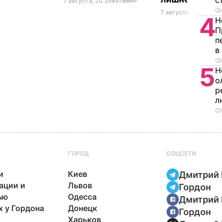
с
7 августа, 20.39
БУЛЬВАР
7 августа, 20.17
БУЛЬ
4
Н
П
п
в
5
Н
о
р
л
ГОРОД
СОЦСЕТИ
и
Киев
Дмитрий 
ации и
Львов
Гордон
ью
Одесса
Дмитрий 
х у Гордона
Донецк
Гордон
Харьков