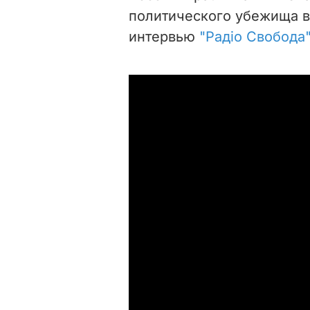
политического убежища в 
интервью
"Радіо Свобода"