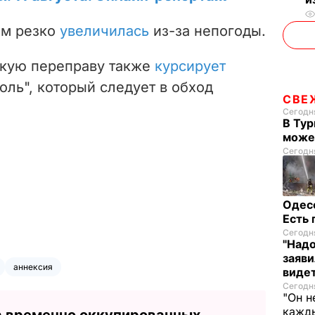
ом резко
увеличилась
из-за непогоды.
нскую переправу также
курсирует
ль", который следует в обход
СВЕ
Сегодня
В Тур
може
Сегодня
Одес
Есть
Сегодня
"Надо
заяви
аннексия
виде
Сегодня
"Он н
кажды
а временно оккупированных