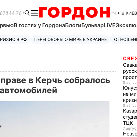
.67
$44.76
+19 КИЕВ
ервью
В гостях у Гордона
Блоги
Бульвар
LIVE
Эксклю
РИЗИС В РФ
ПЕРЕГОВОРЫ О МИРЕ В УКРАИНЕ
ОТНОШЕН
СВЕ
Саак
русск
прос
еправе в Керчь собралось
8 авгус
Юнус
 автомобилей
не ми
криз
8 авгус
Каза
студе
ТЦК
7 авгус
Невз