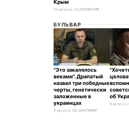
Крым
10 августа, 19.32
СОБЫТИЯ
БУЛЬВАР
"Это закалялось
"Хочет
веками". Драпатый
целова
назвал три победные
вспомн
черты, генетически
советс
заложенные в
об Укр
украинцах
9 августа,
9 августа, 09.38
БУЛЬВАР