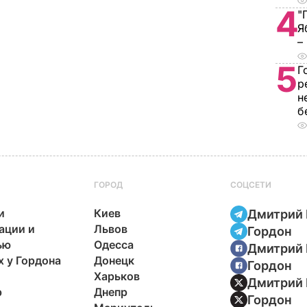
4
"
Я
–
5
Г
р
н
б
ГОРОД
СОЦСЕТИ
и
Киев
Дмитрий 
ации и
Львов
Гордон
ью
Одесса
Дмитрий 
х у Гордона
Донецк
Гордон
Харьков
Дмитрий 
р
Днепр
Гордон