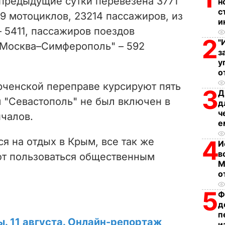
 предыдущие сутки перевезена 3771
н
i
с
39 мотоциклов, 23214 пассажиров, из
и
– 5411, пассажиров поездов
d
2
"
"Москва–Симферополь" – 592
з
e
у
о
o
рченской переправе курсируют пять
3
Д
 "Севастополь" не был включен в
д
ч
ичалов.
е
я на отдых в Крым, все так же
4
И
в
ют пользоваться общественным
М
о
5
Ф
д
п
ы. 11 августа. Онлайн-репортаж
и