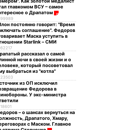
омером". Как золотой медалист
тал главкомом ВСУ – самое
нтересное о Драпатом
99989
Илон постоянно говорит: "Время
аключать соглашение". Федоров
говаривает Маска уступить в
тношении Starlink – СМИ
62217
рапатый рассказал о самой
линной ночи в своей жизни и о
еловеке, который посоветовал
му выбраться из "котла"
23503
сточник из ОП исключил
озвращение Федорова в
инобороны. У экс-министра
тветили
18601
едоров – о шансах вернуться на
олжность, Драпатого, Хмару,
ереговорах с Маском. Главное
з стрима Стерненко