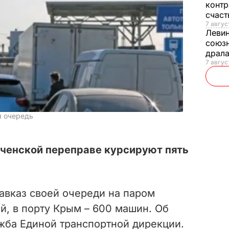
контр
счас
7 авгус
Леви
союзн
драла
7 август
я очередь
рченской переправе курсируют пять
Кавказ своей очереди на паром
й, в порту Крым – 600 машин. Об
ба Единой транспортной дирекции.