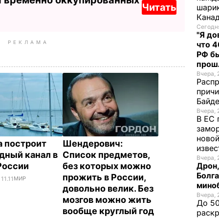
Читать
шарик
Кана
Сегодня
"Я до
РЕКЛАМА
что 4
РФ б
прош
Вчера, 
Распр
причи
Байде
Вчера, 
В ЕС 
замо
новой
 построит
Шендерович:
изве
дный канал в
Список предметов,
Вчера, 
России
без которых можно
Дрон,
Болга
прожить в России,
 11.11
МИР
мино
довольно велик. Без
Вчера, 
мозгов можно жить
До 50
вообще круглый год
раскр