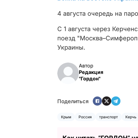
4 августа очередь на пар
С 1 августа через Керче
поезд "Москва–Симферопо
Украины.
Автор
Редакция
"Гордон"
Поделиться
Крым
Россия
транспорт
Керчь
Как читать ”ГОРДОН” н