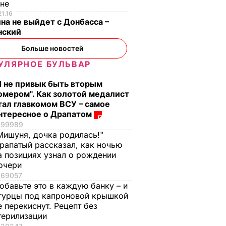
ине
21.16
на не выйдет с Донбасса –
нский
Больше новостей
УЛЯРНОЕ БУЛЬВАР
Я не привык быть вторым
омером". Как золотой медалист
тал главкомом ВСУ – самое
нтересное о Драпатом
е?
Распространился на
Что происходит в
99989
т!"
кости и причиняет
Буковеле после
Мишуня, дочка родилась!"
рапатый рассказал, как ночью
сильную боль. Сын
сильного дождя.
а позициях узнал о рождении
Байдена рассказал о
Видео
очери
оторые
раке отца
8 августа, 22.17
БУЛЬВАР
69057
уже на
8 августа, 23.28
МИР
обавьте это в каждую банку – и
гурцы под капроновой крышкой
е перекиснут. Рецепт без
ЬВАР
терилизации