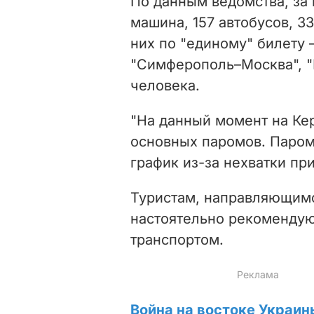
По данным ведомства, за
машина, 157 автобусов, 3
них по "единому" билету 
"Симферополь–Москва", 
человека.
"На данный момент на Ке
основных паромов. Паром
график из-за нехватки пр
Туристам, направляющимс
настоятельно рекоменду
транспортом.
Война на востоке Украин