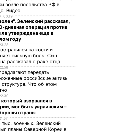
и возле посольства РФ в
де. Видео
, 00.19
волен". Зеленский рассказал,
0-дневная операция против
ыла утверждена еще в
лом году
23.28
остранился на кости и
няет сильную боль. Сын
на рассказал о раке отца
22.58
предлагают передать
роженные российские активы
 структуре. Что об этом
стно
22.30
 который взорвался в
рии, мог быть украинским –
бороны страны
21.57
 тыс. военных. Зеленский
ыл планы Северной Кореи в