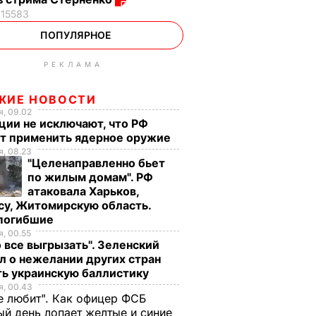
15583
ПОПУЛЯРНОЕ
РЕКЛАМА
ЖИЕ НОВОСТИ
, 09.02
ции не исключают, что РФ
т применить ядерное оружие
, 08.23
"Целенаправленно бьет
по жилым домам". РФ
атаковала Харьков,
су, Житомирскую область.
 погибшие
, 00.55
 все выгрызать". Зеленский
л о нежелании других стран
ть украинскую баллистику
, 00.43
е любит". Как офицер ФСБ
й день лопает желтые и синие