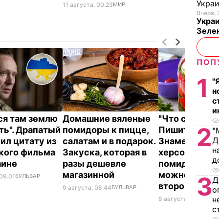
Укра
11 августа, 00.23
МИР
Вчера, 
Украи
Зеле
ПОП
1
"
н
с
и
ся там землю
Домашние вяленые
"Что смотрит
2
ть". Драпатый
помидоры к пицце,
Пишите рецеп
"
Д
ил цитату из
салатам и в подарок.
Знаменитые
н
кого фильма
Закуска, которая в
херсонские
д
аине
разы дешевле
помидоры, к
магазинной
можно есть 
3
 09.01
БУЛЬВАР
Д
второй день
9 августа, 08.44
БУЛЬВАР
о
н
8 августа, 23.56
БУЛ
с