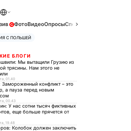
зив
Фото
Видео
Опросы
Спецпроекты
Война в Ук
ИЯ С ПОЛЬШЕЙ
ЖИЕ БЛОГИ
ашвили:
Мы вытащили Грузию из
ой трясины. Нам этого не
тили
та, 01.40
:
Замороженный конфликт – это
р, а пауза перед новым
исом
та, 00.43
рин:
У нас сотни тысяч фиктивных
нтов, еще больше прячется от
та, 19.48
оров:
Колобок должен заключить