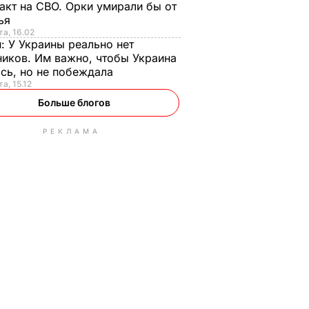
акт на СВО. Орки умирали бы от
тья
та, 16.02
н:
У Украины реально нет
иков. Им важно, чтобы Украина
сь, но не побеждала
а, 15.12
Больше блогов
РЕКЛАМА