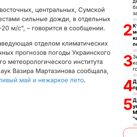
V
д
б
в восточных, центральных, Сумской
з
i
местами сильные дожди, в отдельных
2
К
20 м/с", – говорится в сообщении.
d
м
к
e
заведующая отделом климатических
п
чных прогнозов погоды Украинского
3
o
З
го метеорологического института
к
г
аук Вазира Мартазинова сообщала,
ливый май и нежаркое лето
.
4
Д
п
5
Д
у
М
"