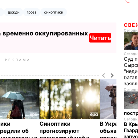
и
дожди
гроза
синоптики
СВЕ
Сегодня
а временно оккупированных
Читать
Сегодня
Суд п
РЕКЛАМА
Сырск
"неди
батал
заяв
Сегодня
пост
Сегодня
тики
Синоптики
В Украине си
В Кр
Гвард
редили об
прогнозируют
объявили шт
запус
нии погоды в
дождливый май и
предупрежд