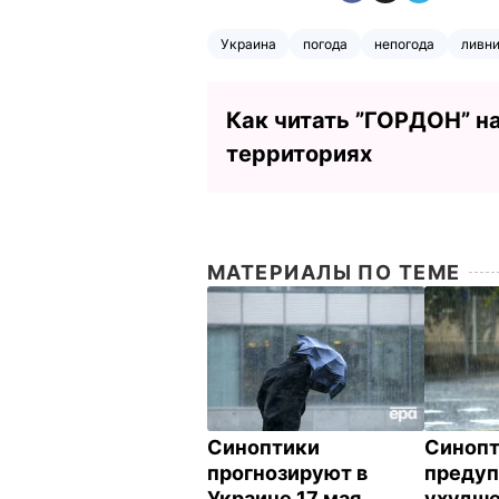
Украина
погода
непогода
ливн
Как читать ”ГОРДОН” н
территориях
МАТЕРИАЛЫ ПО ТЕМЕ
Синоптики
Синоп
прогнозируют в
предуп
Украине 17 мая
ухудше