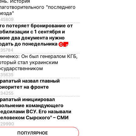
ень. История
лаготворительного "последнего
аезда"
45809
то потеряет бронирование от
обилизации с 1 сентября и
акие два документа нужно
одать до понедельника
35784
инченко:
Он был генералом КГБ,
оторый стал украинским
осударственником
35635
рапатый назвал главный
риоритет на фронте
34255
рапатый инициировал
вольнение командующего
едсилами ВСУ. Его называли
человеком Сырского" – СМИ
29990
ПОПУЛЯРНОЕ