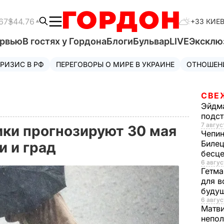
67
$44.76
+33 КИЕ
ервью
В гостях у Гордона
Блоги
Бульвар
LIVE
Эксклю
РИЗИС В РФ
ПЕРЕГОВОРЫ О МИРЕ В УКРАИНЕ
ОТНОШЕН
СВЕ
Эйдм
подст
7 авгус
ики прогнозируют 30 мая
Чепи
Билец
и и град
бесц
6 авгус
Гетма
для в
буду
6 авгус
Матв
непол