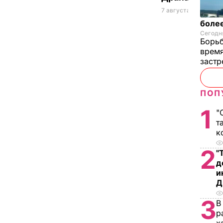
7 августа, 09.47
ОБЩ
более
Сегодня
Борьб
время
застр
ПОП
1
"
т
к
2
"
д
и
Д
3
В
р