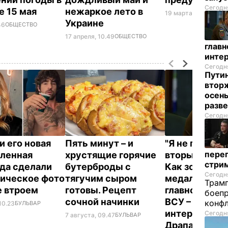
Сегодня
е 15 мая
нежаркое лето в
19 марта, 15.50
ОБЩЕ
Украине
46
ОБЩЕСТВО
17 апреля, 10.49
ОБЩЕСТВО
глав
инте
Сегодня
Пути
вторж
осен
разв
Сегодня
и его новая
Пять минут – и
"Я не привык
перег
ленная
хрустящие горячие
вторым номе
стри
да сделали
бутерброды с
Как золотой
Сегодня
ическое фото
тягучим сыром
медалист ст
Трамп
е втроем
готовы. Рецепт
главнокома
боепр
сочной начинки
ВСУ – самое
конфл
10.23
БУЛЬВАР
интересное о
Сегодня
7 августа, 09.47
БУЛЬВАР
Драпатом