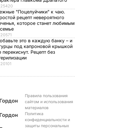
арактера главкома Драпатого
25420
ежные "Поцелуйчики" к чаю.
ростой рецепт невероятного
еченья, которое станет любимым
 семье
20571
обавьте это в каждую банку – и
гурцы под капроновой крышкой
е перекиснут. Рецепт без
терилизации
20101
Правила пользования
Гордон
сайтом и использования
материалов
Политика
Гордон
конфиденциальности и
защиты персональных