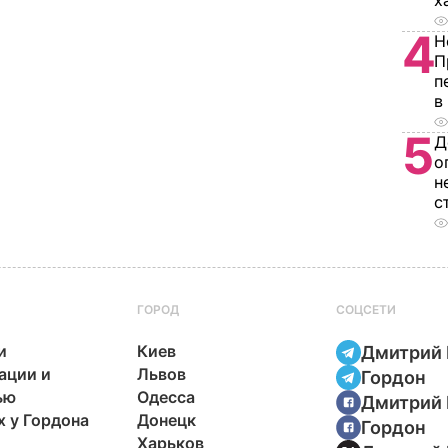
х
4
Н
П
п
в
5
Д
о
н
с
ГОРОД
СОЦСЕТИ
и
Киев
Дмитрий 
ации и
Львов
Гордон
ью
Одесса
Дмитрий 
х у Гордона
Донецк
Гордон
Харьков