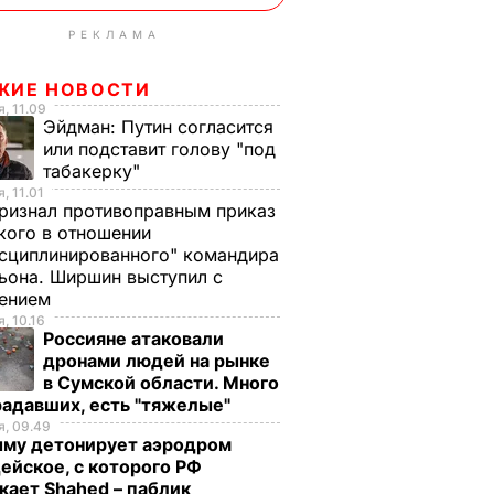
РЕКЛАМА
ЖИЕ НОВОСТИ
, 11.09
Эйдман:
Путин согласится
или подставит голову "под
табакерку"
, 11.01
ризнал противоправным приказ
ого в отношении
сциплинированного" командира
ьона. Ширшин выступил с
лением
, 10.16
Россияне атаковали
дронами людей на рынке
в Сумской области. Много
радавших, есть "тяжелые"
, 09.49
ноптики
Синоптики обещают,
ыму детонирует аэродром
ейское, с которого РФ
ормовое
что февраль в
кает Shahed – паблик
ение
Украине будет