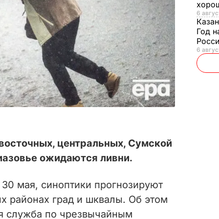
хорош
6 авгус
Казан
Год н
Росси
6 авгус
в восточных, центральных, Сумской
иазовье ожидаются ливни.
 30 мая, синоптики прогнозируют
ых районах град и шквалы. Об этом
я служба по чрезвычайным