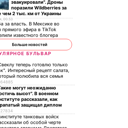
эвакуировали". Дроны
ЕСТВО
поразили Wildberries за
 чем 2 тыс. км от Украины
, 00.53
а за власть. В Мексике во
 прямого эфира в TikTok
елили известного блогера
Больше новостей
УЛЯРНОЕ БУЛЬВАР
Свеклу теперь готовлю только
ак". Интересный рецепт салата,
оторый полюбила вся семья
64885
Такие могут неожиданно
остичь высот". В военном
нституте рассказали, как
рапатый защищал диплом
27834
 институте танковых войск
ассказали об особой черте