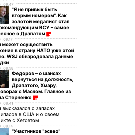
, 09.47
теплым
СТВО
"Я не привык быть
29 января, 14.56
ОБЩЕСТВО
вторым номером". Как
золотой медалист стал
нокомандующим ВСУ – самое
ресное о Драпатом
, 09.17
н может осуществить
ение в страну НАТО уже этой
ью. WSJ обнародовала данные
едки
, 08.58
Федоров – о шансах
вернуться на должность,
 быть
Вся семья попросит
"Мишуня, дочка
Драпатого, Хмару,
оворах с Маском. Главное из
ром".
добавки, а аромат
родилась!"
ма Стерненко
будет стоять на весь
Драпатый рассказа
, 08.41
ал
дом. Рецепт
как ночью на
 высказался о запасах
ндующим
оджахури –
позициях узнал о
ипасов в США и о своем
грузинского блюда
рождении дочери
икте с Хегсетом
, 08.14
7 августа, 09.32
БУЛЬВАР
7 августа, 08.33
БУЛЬВАР
"Участников "эсвео"