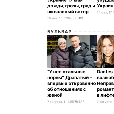
дожди, грозы, град и
Украин
шквальный ветер
14 мая, 17.
16 мая, 16.57
ОБЩЕСТВО
БУЛЬВАР
"У нее стальные
Dantes 
нервы". Драпатый –
возлюб
впервые откровенно
Неправ
об отношениях с
романт
женой
в лифт
7 августа, 11.23
БУЛЬВАР
7 августа, 