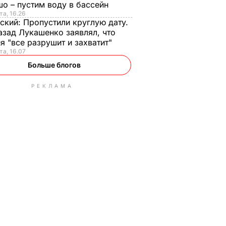
о – пустим воду в бассейн
та, 16.26
ский:
Пропустили круглую дату.
азад Лукашенко заявлял, что
я "все разрушит и захватит"
та, 16.07
Больше блогов
РЕКЛАМА