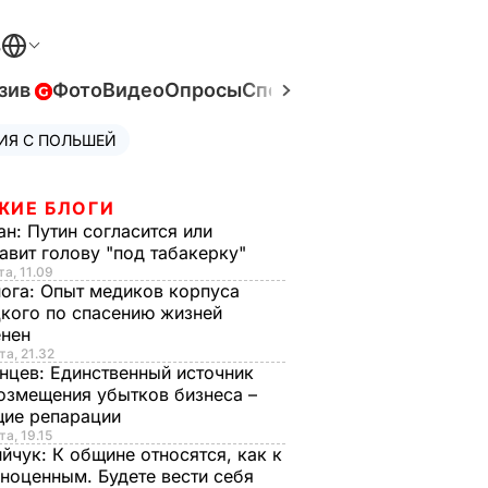
В
зив
Фото
Видео
Опросы
Спецпроекты
Война в Ук
ИЯ С ПОЛЬШЕЙ
ЖИЕ БЛОГИ
ан:
Путин согласится или
авит голову "под табакерку"
та, 11.09
нога:
Опыт медиков корпуса
кого по спасению жизней
енен
та, 21.32
нцев:
Единственный источник
озмещения убытков бизнеса –
щие репарации
та, 19.15
ийчук:
К общине относятся, как к
ноценным. Будете вести себя