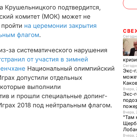
а Крушельницкого подтвердится,
кий комитет (МОК) может не
 пройти
на церемонии закрытия
СВЕ
ьным флагом
.
Сегодня
из-за систематического нарушения
тстранил от участия в зимней
криз
Сегодня
хенчхане
Национальный олимпийский
Экс-г
может
Играх допустили отдельных
Како
 которые выполнили
Вчера, 
Экс-г
ив и прошли специальные допинг-
подоз
Играх 2018 под нейтральным флагом.
поже
Вчера, 
"Там 
Щерба
Лоба
Вчера, 