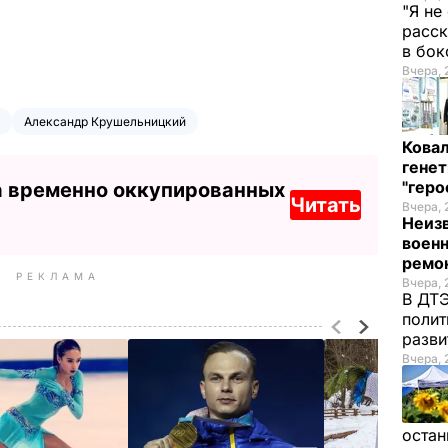
"Я не
расск
в бо
Вчера, 
Александр Крушельницкий
Кова
генет
"гер
а временно оккупированных
Читать
Вчера, 
Неиз
военн
ремон
РЕКЛАМА
Вчера, 
В ДТЭ
полит
разви
Вчера, 
остан