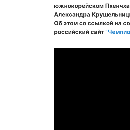
южнокорейском Пхенчхан
Александра Крушельницк
Об этом со ссылкой на с
российский сайт
"Чемпио