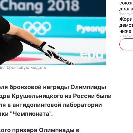
союзн
драла
7 август
Жори
демот
ниже
7 авгус
чил бронзовую медаль
еля бронзовой награды Олимпиады
ндра Крушельницкого из России были
ля в антидопинговой лаборатории
ки "Чемпионата".
вого призера Олимпиады в