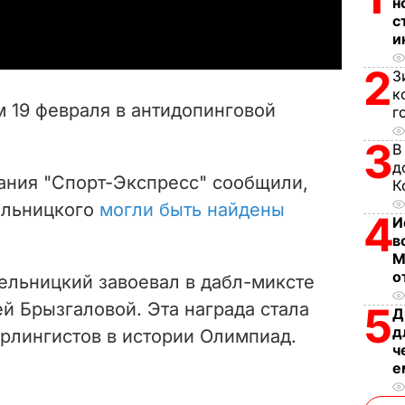
a
н
с
и
y
2
З
V
к
 19 февраля в антидопинговой
г
i
3
В
d
д
дания "Спорт-Экспресс" сообщили,
К
e
ельницкого
могли быть найдены
4
И
в
o
М
о
ельницкий завоевал в дабл-миксте
й Брызгаловой. Эта награда стала
5
Д
д
ерлингистов в истории Олимпиад.
ч
е