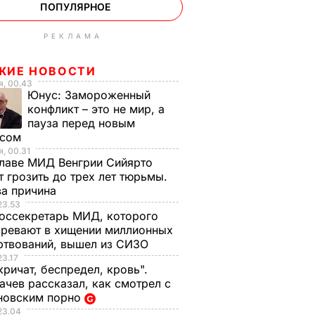
ПОПУЛЯРНОЕ
РЕКЛАМА
ЖИЕ НОВОСТИ
, 00.43
Юнус:
Замороженный
конфликт – это не мир, а
пауза перед новым
исом
, 00.31
лаве МИД Венгрии Сийярто
 грозить до трех лет тюрьмы.
ва причина
23.53
оссекретарь МИД, которого
ревают в хищении миллионных
ртвований, вышел из СИЗО
23.17
кричат, беспредел, кровь".
чев рассказал, как смотрел с
новским порно
23.04