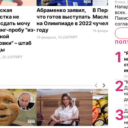
Вчера, 
Напад
ская
Абраменко заявил,
В Перми на
всех.
стка не
что готов выступать
Масленицу с
Пакис
 сдать мочу
на Олимпиаде в 2022
чучело Родч
согл
инг-пробу "из-
году
19 февраля, 17.27
МИ
вной
19 февраля, 19.25
СПОРТ
ПОП
овки" – штаб
ды
1
"
, 20.33
СПОРТ
н
с
и
2
"
Д
н
д
3
Д
о
н