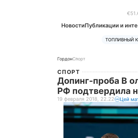
€51.
Новости
Публикации и инт
ТОПЛИВНЫЙ К
Гордон
Спорт
СПОРТ
Допинг-проба В о
РФ подтвердила 
19 февраля 2018, 22.22
Цей ма