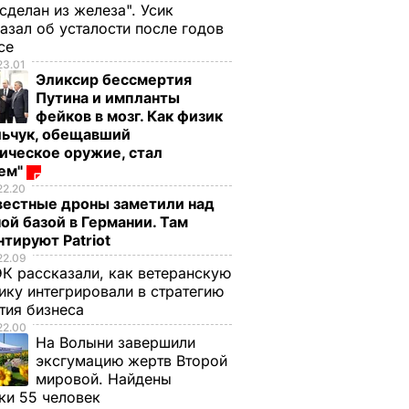
 сделан из железа". Усик
азал об усталости после годов
ксе
23.01
Эликсир бессмертия
Путина и импланты
фейков в мозг. Как физик
льчук, обещавший
ическое оружие, стал
оем"
22.20
вестные дроны заметили над
ой базой в Германии. Там
тируют Patriot
22.09
К рассказали, как ветеранскую
ику интегрировали в стратегию
тия бизнеса
22.00
На Волыни завершили
эксгумацию жертв Второй
мировой. Найдены
ки 55 человек