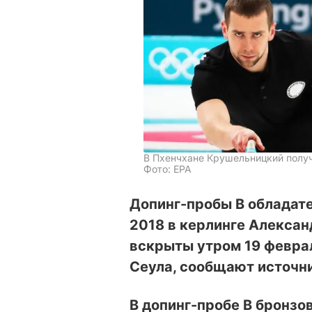
В Пхенчхане Крушельницкий полу
Фото: ЕРА
Допинг-пробы В обладат
2018 в керлинге Алекса
вскрыты утром 19 февра
Сеула, сообщают источни
В допинг-пробе В бронзо