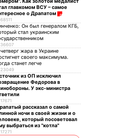
омером". Как золотой медалист
тал главкомом ВСУ – самое
нтересное о Драпатом
68511
инченко:
Он был генералом КГБ,
оторый стал украинским
осударственником
36607
 четверг жара в Украине
остигнет своего максимума.
огда станет легче
23049
сточник из ОП исключил
озвращение Федорова в
инобороны. У экс-министра
тветили
17671
рапатый рассказал о самой
линной ночи в своей жизни и о
еловеке, который посоветовал
му выбраться из "котла"
17271