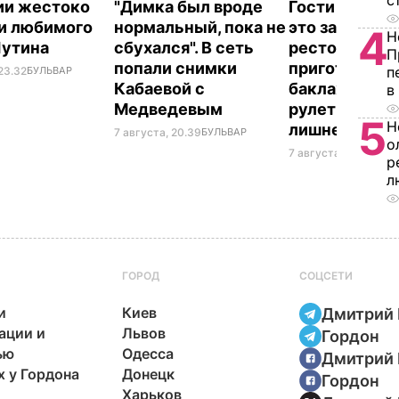
с
ии жестоко
"Димка был вроде
Гости думают
и любимого
нормальный, пока не
это закуска и
4
Н
Путина
сбухался". В сеть
ресторана. К
П
попали снимки
приготовить
п
23.32
БУЛЬВАР
Кабаевой с
баклажанны
в
Медведевым
рулетики без
5
Н
лишнего жир
7 августа, 20.39
БУЛЬВАР
о
7 августа, 20.17
БУЛЬ
р
л
ГОРОД
СОЦСЕТИ
и
Киев
Дмитрий 
ации и
Львов
Гордон
ью
Одесса
Дмитрий 
х у Гордона
Донецк
Гордон
Харьков