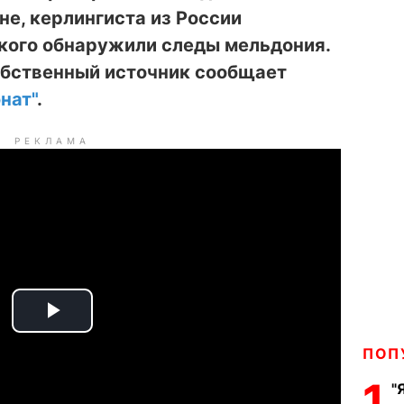
е, керлингиста из России
ого обнаружили следы мельдония.
обственный источник сообщает
нат"
.
РЕКЛАМА
P
ПОП
l
1
"