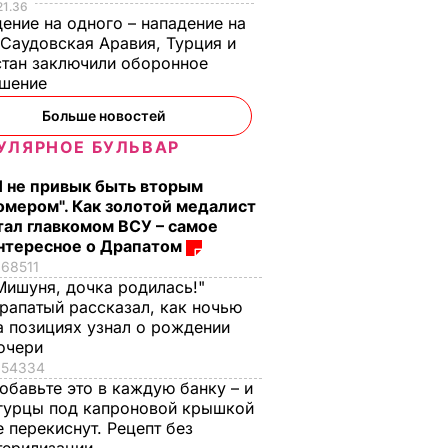
21.36
ение на одного – нападение на
Олимпиада 2018.
Чтоб неповадно
 Саудовская Аравия, Турция и
ожгли
Украинский золотой
было: как Украине
тан заключили оборонное
енкова
медалист
правильно наказат
ашение
Абраменко и его
золотого медалист
Р
Больше новостей
тренер получат по
Олимпиады
УЛЯРНОЕ БУЛЬВАР
$50 тыс. призовых
Абраменко
от Фукса
19 февраля, 11.39
СОБЫТИЯ
Я не привык быть вторым
19 февраля, 16.51
СПОРТ
омером". Как золотой медалист
тал главкомом ВСУ – самое
нтересное о Драпатом
68511
Мишуня, дочка родилась!"
рапатый рассказал, как ночью
а позициях узнал о рождении
очери
54334
обавьте это в каждую банку – и
гурцы под капроновой крышкой
е перекиснут. Рецепт без