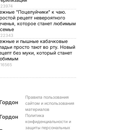
терилизации
, что
"Ничего навязывать
Смешайте это с
23974
з
не буду". Драпатый
мукой – и целая гор
ежные "Поцелуйчики" к чаю.
ак
рассказал, какую
мягких, словно пух,
ростой рецепт невероятного
 нежные
профессию выбрал
пирожков готова.
еченья, которое станет любимым
е
его сын
Самый лучший
 семье
рецепт
22343
7 августа, 19.44
БУЛЬВАР
ежные и пышные кабачковые
а
7 августа, 18.16
БУЛЬВАР
ладьи просто тают во рту. Новый
ВАР
ецепт без муки, который станет
юбимым
16565
Правила пользования
Гордон
сайтом и использования
материалов
Политика
Гордон
конфиденциальности и
защиты персональных