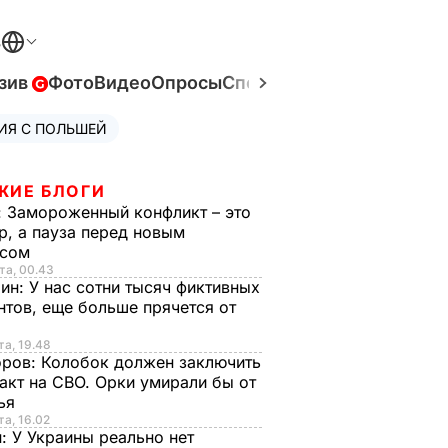
В
зив
Фото
Видео
Опросы
Спецпроекты
Война в Ук
ИЯ С ПОЛЬШЕЙ
ЖИЕ БЛОГИ
:
Замороженный конфликт – это
р, а пауза перед новым
исом
та, 00.43
рин:
У нас сотни тысяч фиктивных
нтов, еще больше прячется от
та, 19.48
оров:
Колобок должен заключить
акт на СВО. Орки умирали бы от
тья
та, 16.02
н:
У Украины реально нет