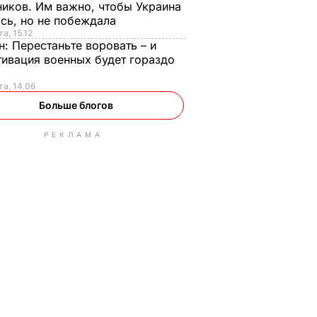
иков. Им важно, чтобы Украина
сь, но не побеждала
а, 15.12
н:
Перестаньте воровать – и
ивация военных будет гораздо
та, 14.06
Больше блогов
РЕКЛАМА