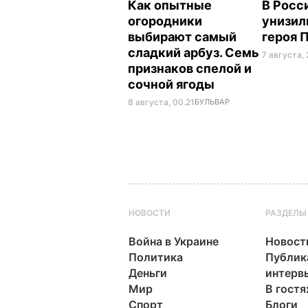
Как опытные
В Росс
огородники
унизил
выбирают самый
героя 
сладкий арбуз. Семь
7 августа, 
признаков спелой и
сочной ягоды
8 августа, 00.21
БУЛЬВАР
НОВОСТИ
РАЗДЕЛЫ
Война в Украине
Новост
Политика
Публик
Деньги
интерв
Мир
В гостя
Спорт
Блоги