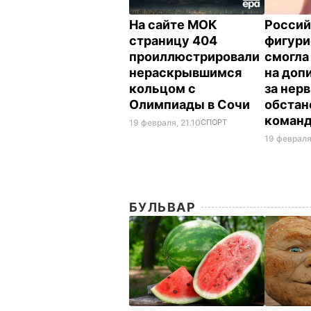
На сайте МОК
Россий
страницу 404
фигури
проиллюстрировали
смогла
нераскрывшимся
на доп
кольцом с
за нер
Олимпиады в Сочи
обстан
коман
19 февраля, 21.10
СПОРТ
19 февраля
БУЛЬВАР