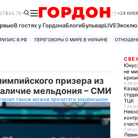
67
$44.76
+24 КИЕ
ервью
В гостях у Гордона
Блоги
Бульвар
LIVE
Эксклю
РИЗИС В РФ
ПЕРЕГОВОРЫ О МИРЕ В УКРАИНЕ
ОТНОШЕН
СВЕ
Юнус
не ми
криз
лимпийского призера из
8 авгус
Каза
наличие мельдония – СМИ
студе
теріал також можна прочитати українською
ТЦК
7 авгус
Невз
контр
счас
7 авгус
Леви