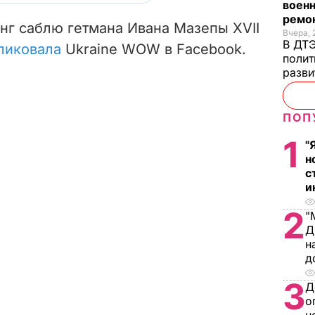
военн
ремон
нг саблю гетмана Ивана Мазепы XVII
Вчера, 
В ДТЭ
ликовала
Ukraine WOW в Facebook.
полит
разви
ПОП
1
"
н
с
и
2
"
Д
н
д
3
Д
о