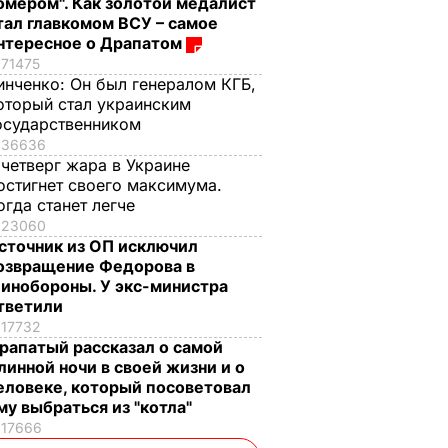
омером". Как золотой медалист
тал главкомом ВСУ – самое
нтересное о Драпатом
71475
инченко:
Он был генералом КГБ,
оторый стал украинским
осударственником
36636
 четверг жара в Украине
остигнет своего максимума.
огда станет легче
23060
сточник из ОП исключил
озвращение Федорова в
инобороны. У экс-министра
тветили
17732
рапатый рассказал о самой
линной ночи в своей жизни и о
еловеке, который посоветовал
му выбраться из "котла"
17666