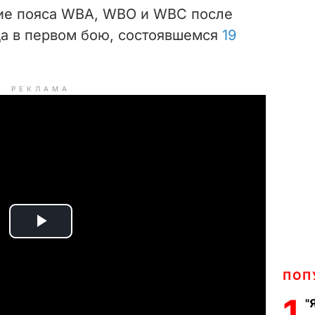
ие пояса WBA, WBO и WBC после
ца в первом бою, состоявшемся
19
РЕКЛАМА
P
l
ПОП
a
1
"