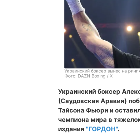
Украинский боксер вынес на ринг
Фото: DAZN Boxing / X
Украинский боксер Алекс
(Саудовская Аравия) по
Тайсона Фьюри и оставил
чемпиона мира в тяжелом
издания
"ГОРДОН"
.