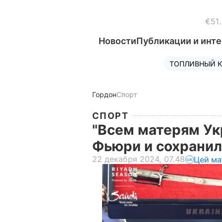
€51
Новости
Публикации и инт
ТОПЛИВНЫЙ К
Гордон
Спорт
СПОРТ
"Всем матерям Ук
Фьюри и сохранил
22 декабря 2024, 07.48
Цей ма