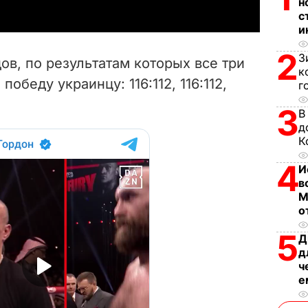
н
y
с
и
V
2
З
ов, по результатам которых все три
к
i
обеду украинцу: 116:112, 116:112,
г
d
3
В
д
e
К
4
o
И
в
М
о
5
Д
д
ч
е