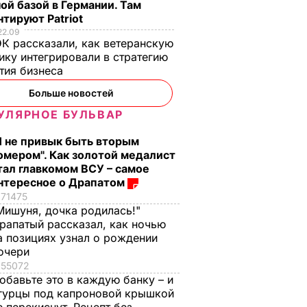
ой базой в Германии. Там
тируют Patriot
22.09
К рассказали, как ветеранскую
ику интегрировали в стратегию
тия бизнеса
Больше новостей
УЛЯРНОЕ БУЛЬВАР
Я не привык быть вторым
омером". Как золотой медалист
тал главкомом ВСУ – самое
нтересное о Драпатом
71475
Мишуня, дочка родилась!"
рапатый рассказал, как ночью
а позициях узнал о рождении
очери
55072
обавьте это в каждую банку – и
гурцы под капроновой крышкой