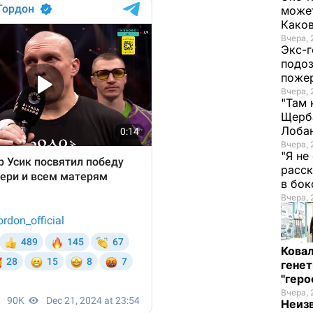
может
Како
Вчера, 
Экс-г
подоз
поже
Вчера, 
"Там 
Щерба
Лоба
Вчера, 
"Я не
расск
в бо
Вчера, 
Кова
генет
"гер
Вчера, 
Неиз