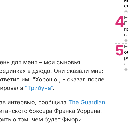
н
с
4
Н
П
п
в
5
Н
о
р
ень для меня – мои сыновья
л
оединках в дзюдо. Они сказали мне:
тветил им: "Хорошо", – сказал после
тировала
"Трибуна"
.
дав интервью, сообщила
The Guardian
.
итанского боксера Фрэнка Уоррена,
рить о том, чем будет Фьюри
.