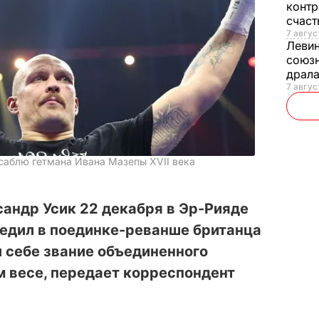
контр
счас
7 авгус
Леви
союзн
драла
7 август
 саблю гетмана Ивана Мазепы XVII века
андр Усик 22 декабря в Эр-Рияде
бедил в поединке-реванше британца
 себе звание объединенного
 весе, передает корреспондент