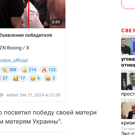
СВЕ
Сегодня
угова
отнош
Сегодня
прос
Сегодня
то посвятил победу своей матери
м матерям Украины".
криз
Сегодня
Экс-г