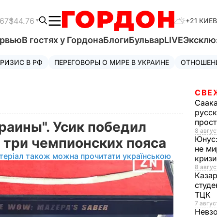
.67
$44.76
+21 КИЕВ
ервью
В гостях у Гордона
Блоги
Бульвар
LIVE
Эксклю
РИЗИС В РФ
ПЕРЕГОВОРЫ О МИРЕ В УКРАИНЕ
ОТНОШЕН
СВЕ
Саак
русск
прос
раины". Усик победил
8 авгус
Юнус
 три чемпионских пояса
не ми
теріал також можна прочитати українською
криз
8 авгус
Каза
студе
ТЦК
7 авгус
Невз