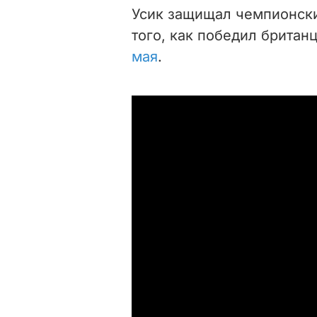
Усик защищал чемпионск
того, как победил британ
мая
.