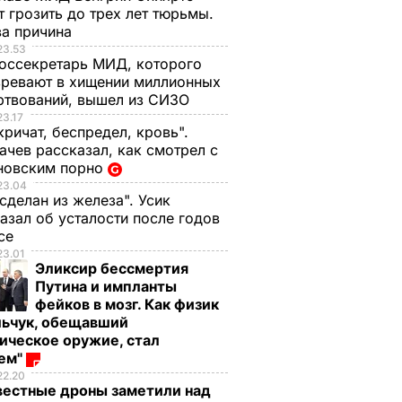
 грозить до трех лет тюрьмы.
ва причина
23.53
оссекретарь МИД, которого
ревают в хищении миллионных
ртвований, вышел из СИЗО
23.17
кричат, беспредел, кровь".
чев рассказал, как смотрел с
новским порно
23.04
 сделан из железа". Усик
азал об усталости после годов
ксе
23.01
Эликсир бессмертия
Путина и импланты
фейков в мозг. Как физик
льчук, обещавший
ическое оружие, стал
оем"
22.20
вестные дроны заметили над