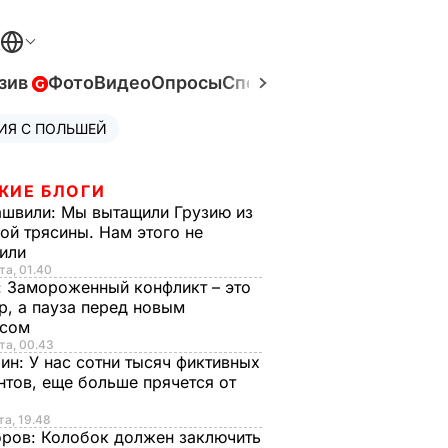
зив
Фото
Видео
Опросы
Спецпроекты
Война в Ук
ИЯ С ПОЛЬШЕЙ
ЖИЕ БЛОГИ
ашвили:
Мы вытащили Грузию из
ой трясины. Нам этого не
тили
та, 01.40
:
Замороженный конфликт – это
р, а пауза перед новым
исом
та, 00.43
рин:
У нас сотни тысяч фиктивных
нтов, еще больше прячется от
та, 19.48
оров:
Колобок должен заключить