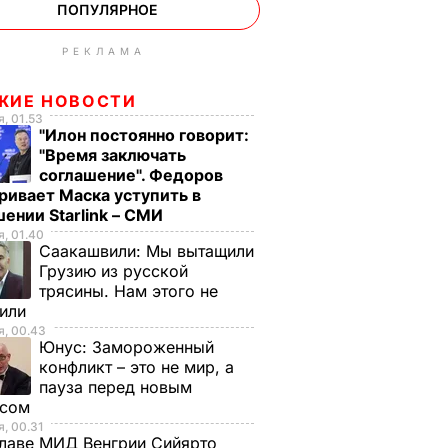
ПОПУЛЯРНОЕ
РЕКЛАМА
ЖИЕ НОВОСТИ
, 01.53
"Илон постоянно говорит:
"Время заключать
соглашение". Федоров
ривает Маска уступить в
ении Starlink – СМИ
, 01.40
Саакашвили:
Мы вытащили
Грузию из русской
трясины. Нам этого не
тили
, 00.43
Юнус:
Замороженный
конфликт – это не мир, а
пауза перед новым
исом
, 00.31
лаве МИД Венгрии Сийярто