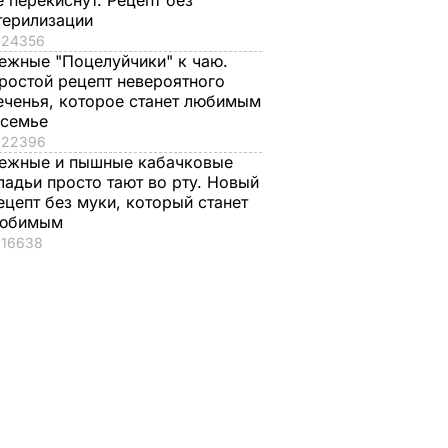
е перекиснут. Рецепт без
терилизации
24356
ежные "Поцелуйчики" к чаю.
ростой рецепт невероятного
еченья, которое станет любимым
 семье
22396
ежные и пышные кабачковые
ладьи просто тают во рту. Новый
ецепт без муки, который станет
юбимым
16638