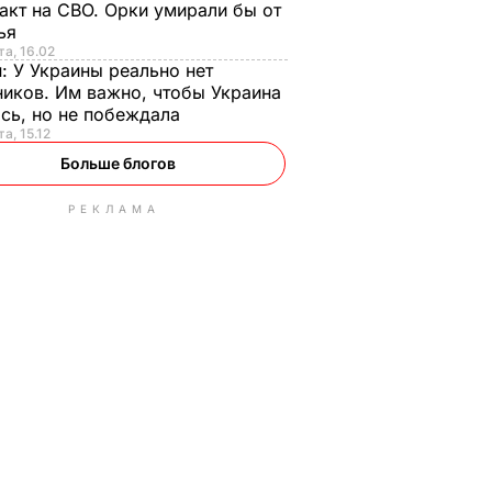
акт на СВО. Орки умирали бы от
тья
та, 16.02
н:
У Украины реально нет
иков. Им важно, чтобы Украина
сь, но не побеждала
а, 15.12
Больше блогов
РЕКЛАМА