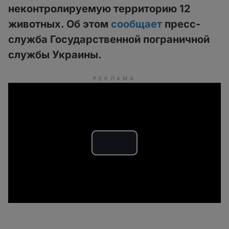
неконтролируемую территорию 12
животных. Об этом
сообщает
пресс-
служба Государственной пограничной
службы Украины.
РЕКЛАМА
P
l
a
y