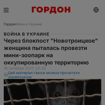
Гордон
Война в Украине
ВОЙНА В УКРАИНЕ
Через блокпост "Новотроицкое"
женщина пыталась провезти
мини-зоопарк на
оккупированную территорию
16 октября 2017, 22.02
Цей матеріал також можна прочитати
українською