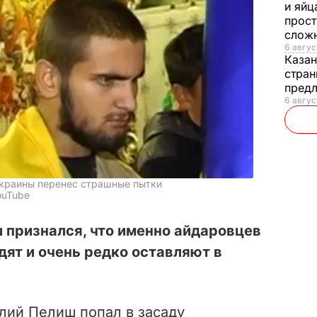
и яйц
прост
слож
6 авгус
Каза
стран
предл
6 авгус
Украины перенес страшные пытки
ouTube
 признался, что именно айдаровцев
ят и очень редко оставляют в
илий Пелиш попал в засаду