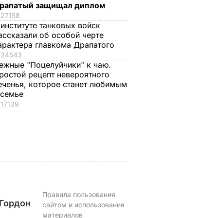
рапатый защищал диплом
27158
 институте танковых войск
ассказали об особой черте
арактера главкома Драпатого
 III на
Галета с
"Какая мама, такие 
24543
помидорами
дети". В сети
ежные "Поцелуйчики" к чаю.
ал 45-
готовится легко, а
комментируют
ростой рецепт невероятного
принца
получается – как в
новое видео
еченья, которое станет любимым
оздравил
ресторане. Рецепт
Орбакайте со всем
 семье
понравится всей
ее детьми
17139
семье
ЬВАР
6 августа, 14.32
БУЛЬВАР
6 августа, 15.45
БУЛЬВАР
Правила пользования
Гордон
сайтом и использования
материалов