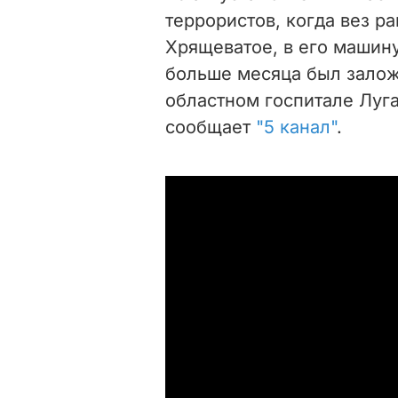
террористов, когда вез р
Хрящеватое, в его машин
больше месяца был залож
областном госпитале Луга
сообщает
"5 канал"
.