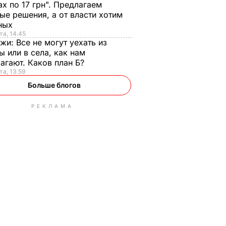
ах по 17 грн". Предлагаем
ые решения, а от власти хотим
ных
та, 14.45
нжи:
Все не могут уехать из
ы или в села, как нам
агают. Каков план Б?
та, 13.59
Больше блогов
РЕКЛАМА