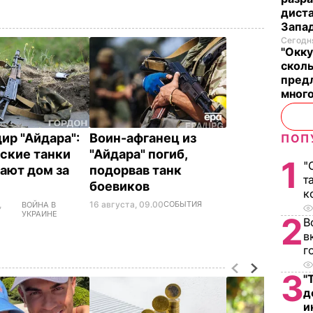
диста
Запад
Сегодня
"Окку
сколь
предл
много
ир "Айдара":
Воин-афганец из
ПОП
ские танки
"Айдара" погиб,
1
"
ают дом за
подорвав танк
т
боевиков
к
,
16 августа, 09.00
СОБЫТИЯ
ВОЙНА В
УКРАИНЕ
2
В
в
г
3
"
д
и