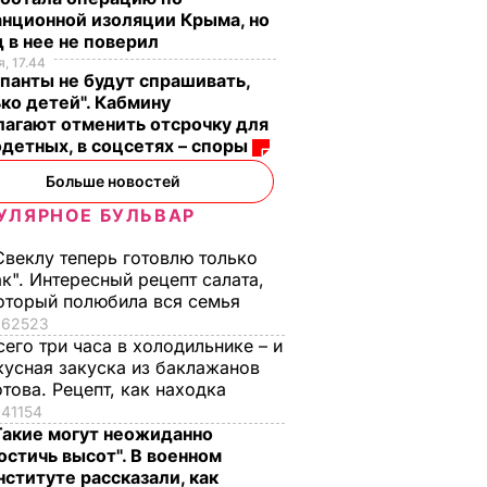
нционной изоляции Крыма, но
 в нее не поверил
, 17.44
панты не будут спрашивать,
ко детей". Кабмину
агают отменить отсрочку для
детных, в соцсетях – споры
Больше новостей
УЛЯРНОЕ БУЛЬВАР
Свеклу теперь готовлю только
ак". Интересный рецепт салата,
оторый полюбила вся семья
62523
сего три часа в холодильнике – и
кусная закуска из баклажанов
отова. Рецепт, как находка
41154
Такие могут неожиданно
остичь высот". В военном
нституте рассказали, как