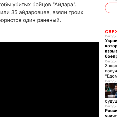
обы убитых бойцов "Айдара".
или 35 айдаровцев, взяли троих
рористов один раненый.
СВЕ
Сегодня
Украи
кото
взрыв
боеп
Сегодня
Защит
получ
"Вдом
Сегодня
буду
Сегодня
Росси
уничт