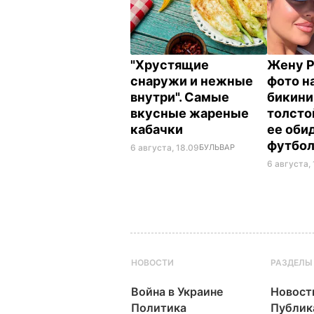
"Хрустящие
Жену Р
снаружи и нежные
фото на
внутри". Самые
бикини
вкусные жареные
толсто
кабачки
ее оби
футбо
6 августа, 18.09
БУЛЬВАР
6 августа, 
НОВОСТИ
РАЗДЕЛЫ
Война в Украине
Новост
Политика
Публик