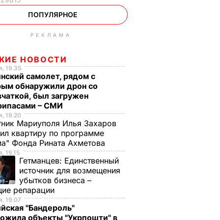
ПОПУЛЯРНОЕ
РЕКЛАМА
ЖИЕ НОВОСТИ
, 19.35
нский самолет, рядом с
рым обнаружили дрон со
чаткой, был загружен
рипасами – СМИ
, 19.20
ник Мариуполя Илья Захаров
ил квартиру по программе
а" Фонда Рината Ахметова
, 19.15
Гетманцев:
Единственный
источник для возмещения
убытков бизнеса –
щие репарации
, 19.07
йская "Бандероль"
ожила объекты "Укрпошти" в