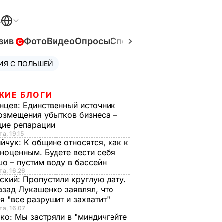
В
зив
Фото
Видео
Опросы
Спецпроекты
Война в Ук
ИЯ С ПОЛЬШЕЙ
ЖИЕ БЛОГИ
нцев:
Единственный источник
озмещения убытков бизнеса –
щие репарации
та, 19.15
ийчук:
К общине относятся, как к
ноценным. Будете вести себя
о – пустим воду в бассейн
та, 16.26
ский:
Пропустили круглую дату.
азад Лукашенко заявлял, что
я "все разрушит и захватит"
та, 16.07
нко:
Мы застряли в "миндичгейте