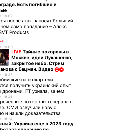
граде. Есть погибшие и
ные
, 19.07
ы после атак наносят больший
 чем само попадание – Алекс
SVT Products
ие
, 19.00
LIVE
Тайные похороны в
Москве, идеи Лукашенко,
закрытое небо. Стрим
анова с Бацман. Видео
, 18.45
бийские наркокартели
тся получить украинский опыт
 дронами. FT узнала, зачем
, 18.41
реченные похороны генерала в
ве. СМИ озвучили новую
ю и нашли доказательства
, 18.24
ный: Украина еще в 2023 году
аботала операцию по