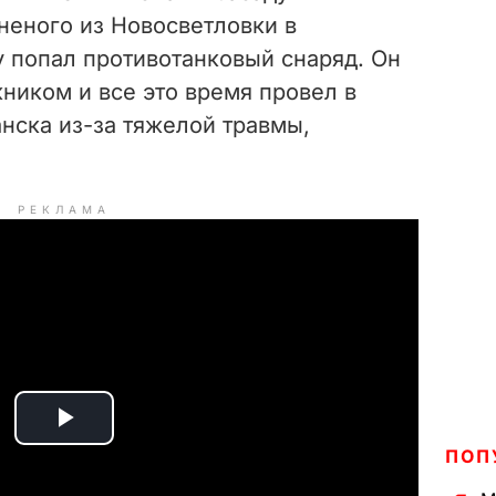
аненого из Новосветловки в
у попал противотанковый снаряд. Он
ником и все это время провел в
нска из-за тяжелой травмы,
РЕКЛАМА
P
ПОП
l