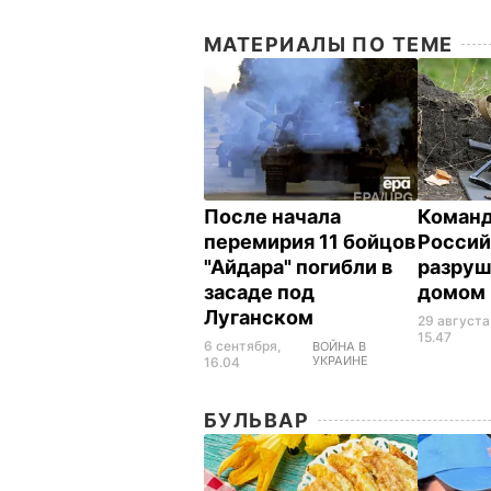
МАТЕРИАЛЫ ПО ТЕМЕ
После начала
Команд
перемирия 11 бойцов
Россий
"Айдара" погибли в
разруш
засаде под
домом
Луганском
29 августа
15.47
6 сентября,
ВОЙНА В
УКРАИНЕ
16.04
БУЛЬВАР