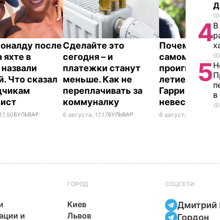
Д
4
В
р
х
оналду после
Сделайте это
Почему Чарльз
 яхте в
сегодня – и
самом деле
5
Н
 назвали
платежки станут
проигнориров
П
й. Что сказал
меньше. Как не
летие жены 
п
дчикам
переплачивать за
Гарри и не п
в
лист
коммуналку
невестку
17.50
БУЛЬВАР
6 августа, 17.17
БУЛЬВАР
6 августа, 16.28
БУЛ
ГОРОД
СОЦСЕТИ
и
Киев
Дмитрий 
ации и
Львов
Гордон