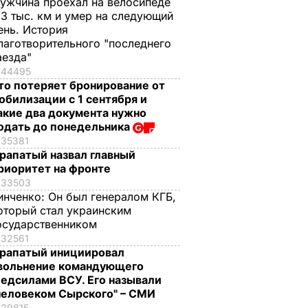
ужчина проехал на велосипеде
,3 тыс. км и умер на следующий
ень. История
лаготворительного "последнего
аезда"
44495
то потеряет бронирование от
обилизации с 1 сентября и
акие два документа нужно
одать до понедельника
35381
рапатый назвал главный
риоритет на фронте
33503
инченко:
Он был генералом КГБ,
оторый стал украинским
осударственником
32561
рапатый инициировал
вольнение командующего
едсилами ВСУ. Его называли
человеком Сырского" – СМИ
29815