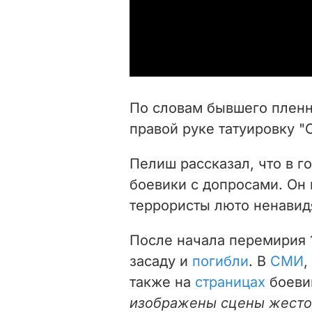
По словам бывшего пленн
правой руке татуировку "
Пелиш рассказал, что в г
боевики с допросами. Он 
террористы люто ненавидя
После начала перемирия 1
засаду и
погибли
.
В
СМИ
,
также на
страницах
боеви
изображены сцены жесток