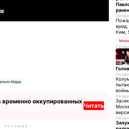
Павло
ране
Сегодня
Пожар
вред,
Ким, 
Мнен
Сегодня
Голов
Сегодня
Колум
альон Айдар
пытаю
войны
Сегодня
Засек
а временно оккупированных
Читать
Моск
верси
Сегодня
Залуж
РЕКЛАМА
разр