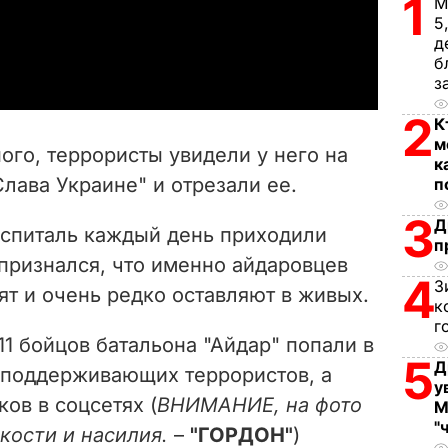
1
М
5
a
д
б
y
з
2
К
V
м
ого, террористы
увидели у него на
к
i
Слава Украине" и отрезали ее.
п
d
3
Д
оспиталь каждый день приходили
п
e
признался, что именно айдаровцев
4
З
т и очень редко оставляют в живых.
o
к
г
1 бойцов батальона "Айдар" попали в
5
Д
 поддерживающих террористов, а
у
ков в соцсетях (
ВНИМАНИЕ, на фото
М
"
ости и насилия.
–
"ГОРДОН"
)