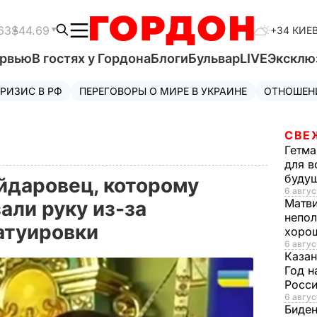
63
$44.69
+34 КИЕ
ервью
В гостях у Гордона
Блоги
Бульвар
LIVE
Эксклю
РИЗИС В РФ
ПЕРЕГОВОРЫ О МИРЕ В УКРАИНЕ
ОТНОШЕН
СВЕ
Гетма
для в
буду
йдаровец, которому
6 авгус
Матв
али руку из-за
непол
атуировки
хорош
6 авгус
Казан
Год н
Росси
6 авгус
Биде