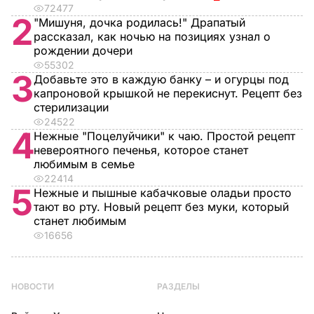
72477
2
"Мишуня, дочка родилась!" Драпатый
рассказал, как ночью на позициях узнал о
рождении дочери
55302
3
Добавьте это в каждую банку – и огурцы под
капроновой крышкой не перекиснут. Рецепт без
стерилизации
24522
4
Нежные "Поцелуйчики" к чаю. Простой рецепт
невероятного печенья, которое станет
любимым в семье
22414
5
Нежные и пышные кабачковые оладьи просто
тают во рту. Новый рецепт без муки, который
станет любимым
16656
НОВОСТИ
РАЗДЕЛЫ