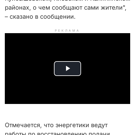
районах, о чем сообщают сами жители",
– сказано в сообщении.
РЕКЛАМА
P
l
a
y
Отмечается, что энергетики ведут
V
работы по восстановлению подачи