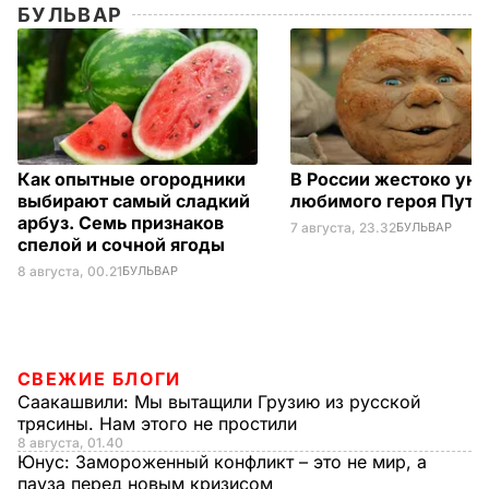
БУЛЬВАР
Как опытные огородники
В России жестоко ун
выбирают самый сладкий
любимого героя Пути
арбуз. Семь признаков
7 августа, 23.32
БУЛЬВАР
спелой и сочной ягоды
8 августа, 00.21
БУЛЬВАР
СВЕЖИЕ БЛОГИ
Саакашвили:
Мы вытащили Грузию из русской
трясины. Нам этого не простили
8 августа, 01.40
Юнус:
Замороженный конфликт – это не мир, а
пауза перед новым кризисом