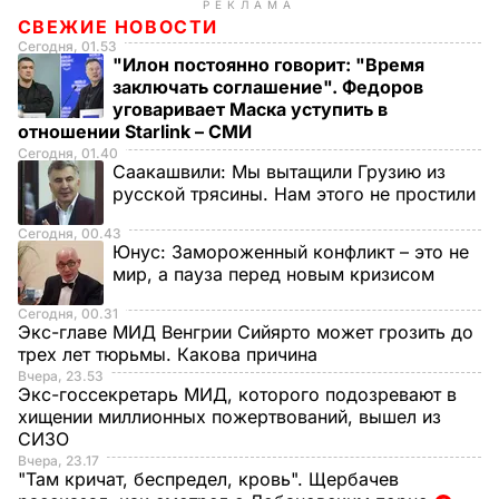
РЕКЛАМА
СВЕЖИЕ НОВОСТИ
Сегодня, 01.53
"Илон постоянно говорит: "Время
заключать соглашение". Федоров
уговаривает Маска уступить в
отношении Starlink – СМИ
Сегодня, 01.40
Саакашвили:
Мы вытащили Грузию из
русской трясины. Нам этого не простили
Сегодня, 00.43
Юнус:
Замороженный конфликт – это не
мир, а пауза перед новым кризисом
Сегодня, 00.31
Экс-главе МИД Венгрии Сийярто может грозить до
трех лет тюрьмы. Какова причина
Вчера, 23.53
Экс-госсекретарь МИД, которого подозревают в
хищении миллионных пожертвований, вышел из
СИЗО
Вчера, 23.17
"Там кричат, беспредел, кровь". Щербачев