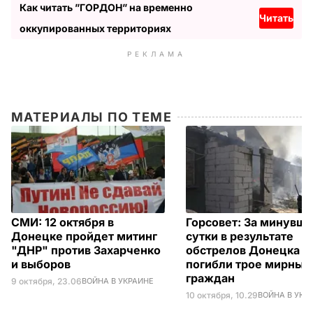
Как читать ”ГОРДОН” на временно
Читать
оккупированных территориях
РЕКЛАМА
МАТЕРИАЛЫ ПО ТЕМЕ
СМИ: 12 октября в
Горсовет: За минувш
Донецке пройдет митинг
сутки в результате
"ДНР" против Захарченко
обстрелов Донецка
и выборов
погибли трое мирных
граждан
9 октября, 23.06
ВОЙНА В УКРАИНЕ
10 октября, 10.29
ВОЙНА В УКР