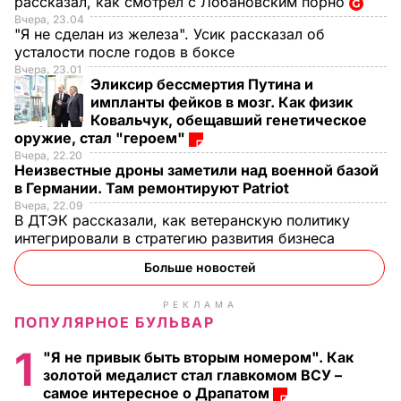
рассказал, как смотрел с Лобановским порно
Вчера, 23.04
"Я не сделан из железа". Усик рассказал об
усталости после годов в боксе
Вчера, 23.01
Эликсир бессмертия Путина и
импланты фейков в мозг. Как физик
Ковальчук, обещавший генетическое
оружие, стал "героем"
Вчера, 22.20
Неизвестные дроны заметили над военной базой
в Германии. Там ремонтируют Patriot
Вчера, 22.09
В ДТЭК рассказали, как ветеранскую политику
интегрировали в стратегию развития бизнеса
Больше новостей
РЕКЛАМА
ПОПУЛЯРНОЕ БУЛЬВАР
1
"Я не привык быть вторым номером". Как
золотой медалист стал главкомом ВСУ –
самое интересное о Драпатом