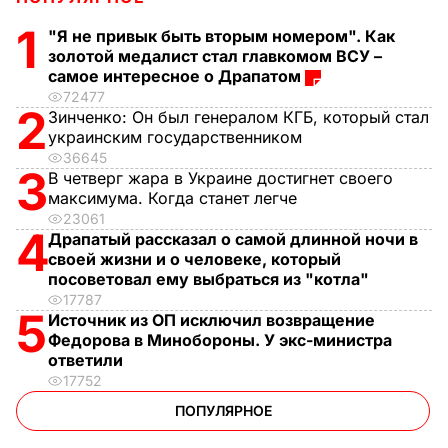
1
"Я не привык быть вторым номером". Как
золотой медалист стал главкомом ВСУ –
самое интересное о Драпатом
72477
2
Зинченко:
Он был генералом КГБ, который стал
украинским государственником
36645
3
В четверг жара в Украине достигнет своего
максимума. Когда станет легче
23061
4
Драпатый рассказал о самой длинной ночи в
своей жизни и о человеке, который
посоветовал ему выбраться из "котла"
17787
5
Источник из ОП исключил возвращение
Федорова в Минобороны. У экс-министра
ответили
17752
ПОПУЛЯРНОЕ