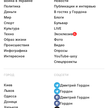
Война в Украине
Новости
Политика
Публикации и интервью
Деньги
В гостях у Гордона
Мир
Блоги
Спорт
Бульвар
Культура
LIVE
Техно
Эксклюзив
Образ жизни
Фото
Происшествия
Видео
Инфографика
Опросы
Интересное
YouTube-шоу
Спецпроекты
ГОРОД
СОЦСЕТИ
Киев
Дмитрий Гордон
Львов
Гордон
Одесса
Дмитрий Гордон
Донецк
Гордон
Харьков