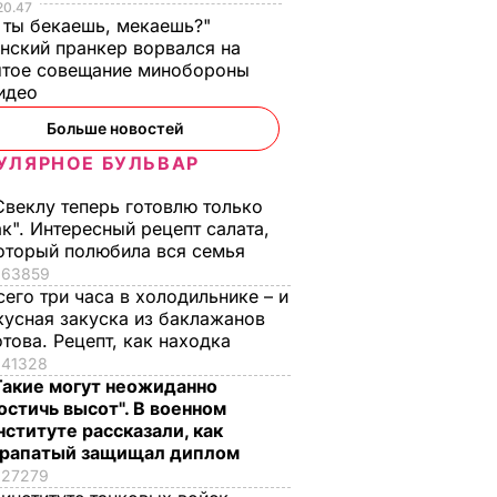
20.47
 ты бекаешь, мекаешь?"
нский пранкер ворвался на
ытое совещание минобороны
Видео
Больше новостей
УЛЯРНОЕ БУЛЬВАР
Свеклу теперь готовлю только
ак". Интересный рецепт салата,
оторый полюбила вся семья
63859
сего три часа в холодильнике – и
кусная закуска из баклажанов
отова. Рецепт, как находка
41328
Такие могут неожиданно
остичь высот". В военном
нституте рассказали, как
рапатый защищал диплом
27279