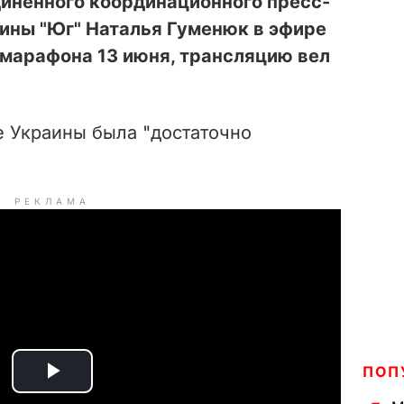
диненного координационного пресс-
ины "Юг" Наталья Гуменюк в эфире
марафона 13 июня, трансляцию вел
е Украины была "достаточно
РЕКЛАМА
ПОП
P