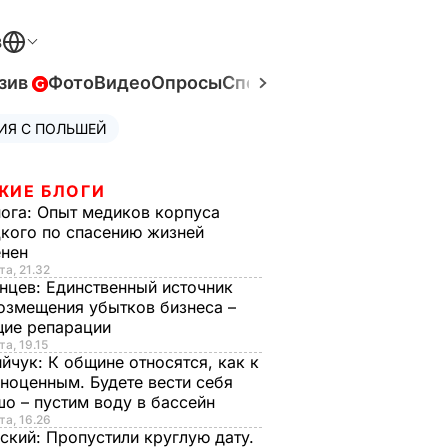
В
зив
Фото
Видео
Опросы
Спецпроекты
Война в Ук
ИЯ С ПОЛЬШЕЙ
ЖИЕ БЛОГИ
нога:
Опыт медиков корпуса
кого по спасению жизней
енен
та, 21.32
нцев:
Единственный источник
озмещения убытков бизнеса –
щие репарации
та, 19.15
ийчук:
К общине относятся, как к
ноценным. Будете вести себя
о – пустим воду в бассейн
та, 16.26
ский:
Пропустили круглую дату.