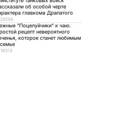
 институте танковых войск
ассказали об особой черте
арактера главкома Драпатого
25134
ежные "Поцелуйчики" к чаю.
ростой рецепт невероятного
еченья, которое станет любимым
 семье
18313