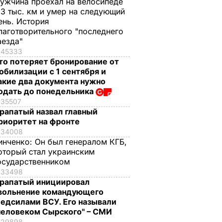
ужчина проехал на велосипеде
,3 тыс. км и умер на следующий
ень. История
лаготворительного "последнего
аезда"
45333
то потеряет бронирование от
обилизации с 1 сентября и
акие два документа нужно
одать до понедельника
35507
рапатый назвал главный
риоритет на фронте
34008
инченко:
Он был генералом КГБ,
оторый стал украинским
осударственником
33498
рапатый инициировал
вольнение командующего
едсилами ВСУ. Его называли
человеком Сырского" – СМИ
29898