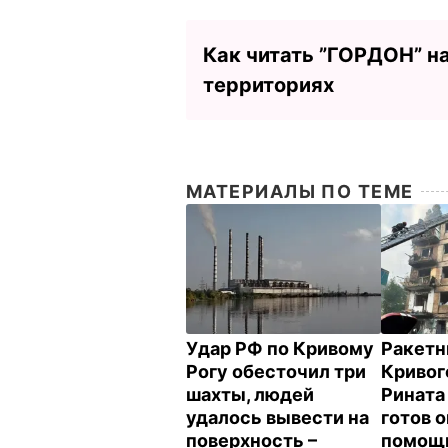
Как читать ”ГОРДОН” н
территориях
МАТЕРИАЛЫ ПО ТЕМЕ
Удар РФ по Кривому
Ракетн
Рогу обесточил три
Кривог
шахты, людей
Рината
удалось вывести на
готов 
поверхность –
помощ