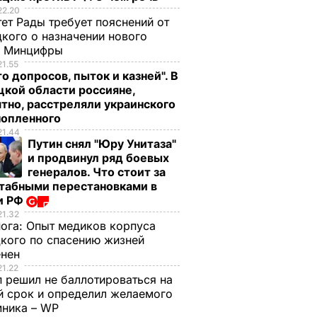
22.20
ет Рады требует пояснений от
кого о назначении нового
ы Минцифры
21.55
о допросов, пыток и казней". В
кой области россияне,
тно, расстреляли украинского
нопленного
21.44
Путин снял "Юру Унитаза"
и продвинул ряд боевых
генералов. Что стоит за
табными перестановками в
и РФ
21.32
нога:
Опыт медиков корпуса
кого по спасению жизней
енен
21.22
 решил не баллотироваться на
й срок и определил желаемого
мника – WP