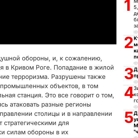
1
М
5
l
д
б
a
з
y
2
К
м
V
к
п
душной обороны, и, к сожалению,
i
я в Кривом Роге. Попадание в жилой
3
Д
п
ние терроризма. Разрушены также
d
 промышленных объектов, в том
4
З
e
к
ьная станция. Это все говорит о том,
г
аясь атаковать разные регионы
o
5
аправлении столицы и в направлении
Д
у
т стратегическими для
М
и силам обороны в их
"