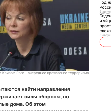
Год н
Росси
6 авгус
Биде
и яйц
прост
слож
6 авгус
в Кривом Роге – очередное проявление терроризма
ытаются найти направления
ерживает силы обороны, но
лые дома. Об этом