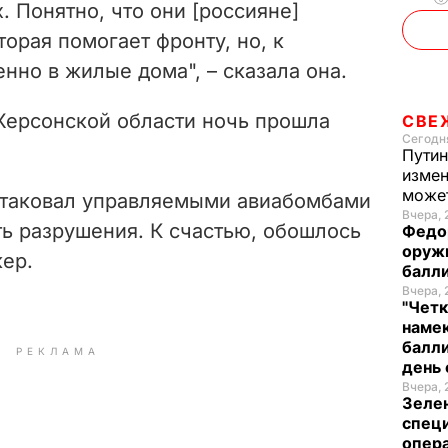
. Понятно, что они
[россияне]
торая помогает фронту, но, к
но в жилые дома", – сказала она.
 Херсонской области ночь прошла
СВЕ
Сегодня
Путин
измен
може
атаковал управляемыми авиабомбами
Вчера, 
ть разрушения. К счастью, обошлось
Федо
оруж
кер.
балл
Вчера, 
"Четк
намек
балли
РЕКЛАМА
день 
Вчера, 
Зеле
спец
опера