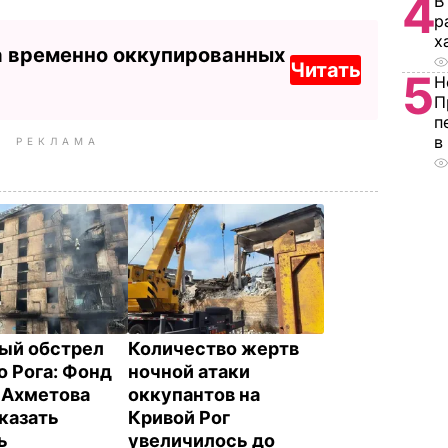
4
В
р
х
а временно оккупированных
Читать
5
Н
П
п
в
РЕКЛАМА
ый обстрел
Количество жертв
о Рога: Фонд
ночной атаки
 Ахметова
оккупантов на
оказать
Кривой Рог
ь
увеличилось до