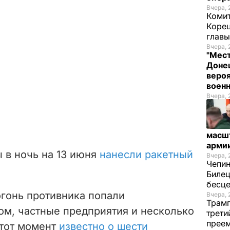
Вчера, 
Комит
Корец
глав
Вчера, 
"Мест
Донец
вероя
воен
Вчера, 
масш
арми
 в ночь на 13 июня
нанесли ракетный
Вчера, 
Чепи
.
Билец
бесц
гонь противника попали
Вчера, 
Трамп
ом, частные предприятия и несколько
трети
прее
этот момент
известно о шести