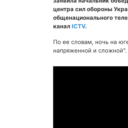
заявила начальник объе
центра сил обороны Укра
общенационального теле
канал
ICTV
.
По ее словам, ночь на юг
напряженной и сложной".