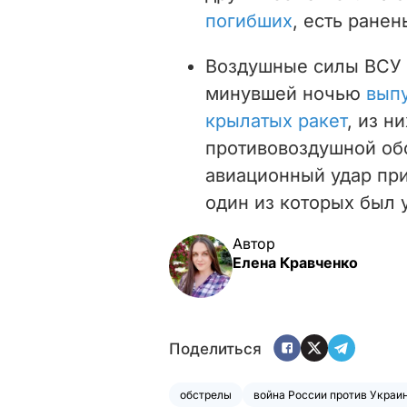
погибших
, есть ране
Воздушные силы ВСУ 
минувшей ночью
выпу
крылатых ракет
,
из н
противовоздушной об
авиационный удар пр
один из которых был
Автор
Елена Кравченко
Поделиться
обстрелы
война России против Украи