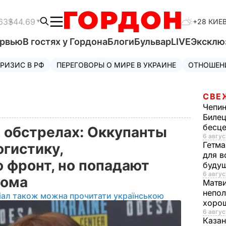
63
$44.69
+28 КИЕ
ервью
В гостях у Гордона
Блоги
Бульвар
LIVE
Эксклю
РИЗИС В РФ
ПЕРЕГОВОРЫ О МИРЕ В УКРАИНЕ
ОТНОШЕН
СВЕ
Чепи
Билец
бесц
 обстрелах: Оккупанты
6 авгус
Гетма
огистику,
для в
фронт, но попадают
буду
6 авгус
дома
Матв
непол
іал також можна прочитати українською
хорош
6 авгус
Казан