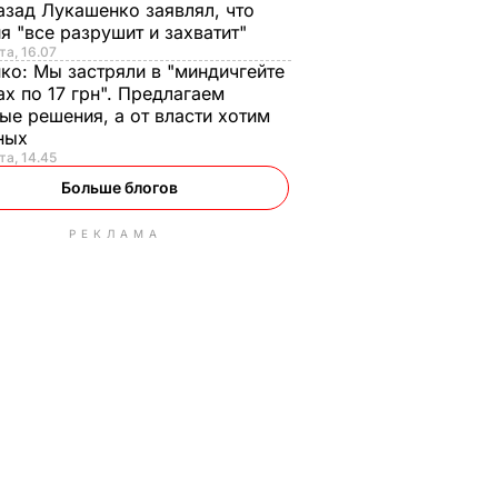
азад Лукашенко заявлял, что
я "все разрушит и захватит"
та, 16.07
нко:
Мы застряли в "миндичгейте
ах по 17 грн". Предлагаем
ые решения, а от власти хотим
ных
та, 14.45
Больше блогов
РЕКЛАМА