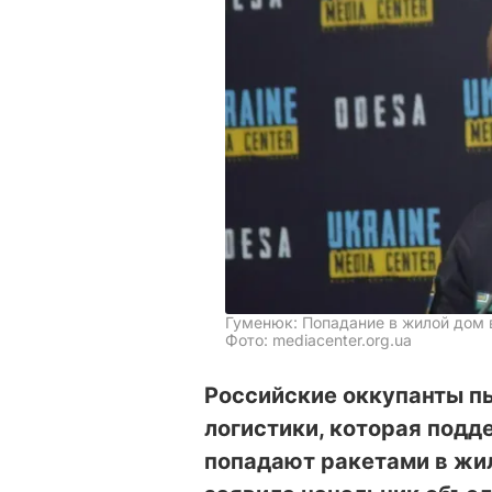
Гуменюк: Попадание в жилой дом 
Фото: mediacenter.org.ua
Российские оккупанты п
логистики, которая подд
попадают ракетами в жи