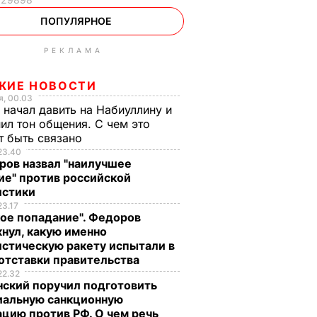
ПОПУЛЯРНОЕ
РЕКЛАМА
ЖИЕ НОВОСТИ
, 00.03
 начал давить на Набиуллину и
ил тон общения. С чем это
т быть связано
23.40
ров назвал "наилучшее
ие" против российской
истики
23.17
ое попадание". Федоров
нул, какую именно
стическую ракету испытали в
отставки правительства
22.32
нский поручил подготовить
иальную санкционную
цию против РФ. О чем речь