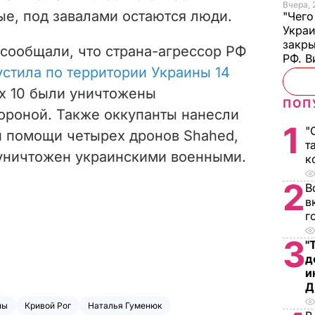
Вчера, 
ные, под завалами остаются люди.
"Чего
Украи
закр
сообщали, что страна-агрессор РФ
РФ. 
стила по территории Украины 14
их 10 были уничтожены
ПОП
ороной.
Также оккупанты нанесли
1
"
и помощи четырех дронов Shahed,
т
 уничтожен украинскими военными.
к
2
В
в
г
3
"
д
и
Д
ны
Кривой Рог
Наталья Гуменюк