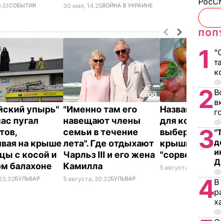
РосСМ
30 мая, 14.25
ВОЙНА В УКРАИНЕ
.51
СОБЫТИЯ
ПОП
1
"
т
к
2
В
в
йский упырь"
"Именно там его
Названа лучш
г
час пугал
навещают члены
для консерва
3
тов,
семьи в течение
выберите ее 
"
д
ивая на крыше
лета". Где отдыхают
крышки на ба
и
цы с косой и
Чарльз III и его жена
"сорвет"
Д
ом балахоне
Камилла
5 августа, 19.34
БУЛ
4
23.32
БУЛЬВАР
5 августа, 20.22
БУЛЬВАР
В
р
х