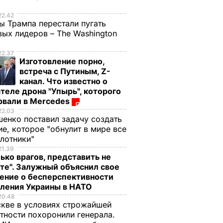
е
22.42
ы Трампа перестали пугать
ых лидеров – The Washington
22.37
Изготовление порно,
встреча с Путиным, Z-
канал. Что известно о
теле дрона "Упырь", которого
рвали в Mercedes
22.03
енко поставил задачу создать
е, которое "обнулит в мире все
илотники"
21.39
ько врагов, представить не
те". Залужный объяснил свое
 районе
ение о бесперспективности
пления Украины в НАТО
20.48
я бои
кве в условиях строжайшей
тности похоронили генерала.
 УКРАИНЕ