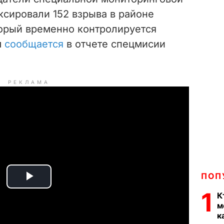
ксировали 152 взрыва
в
районе
торый временно контролируется
м
сообщается
в отчете спецмисии
РЕКЛАМА
ПОП
P
1
К
м
l
к