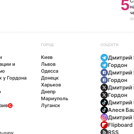
5
С
н
ч
ГОРОД
СОЦСЕТИ
и
Киев
Дмитрий 
ации и
Львов
Гордон
ью
Одесса
Дмитрий 
х у Гордона
Донецк
Гордон
Харьков
Дмитрий 
р
Днепр
Гордон
Мариуполь
Дмитрий 
зив
Луганск
Алеся Ба
Дмитрий 
Flipboard
ы
RSS
e-шоу