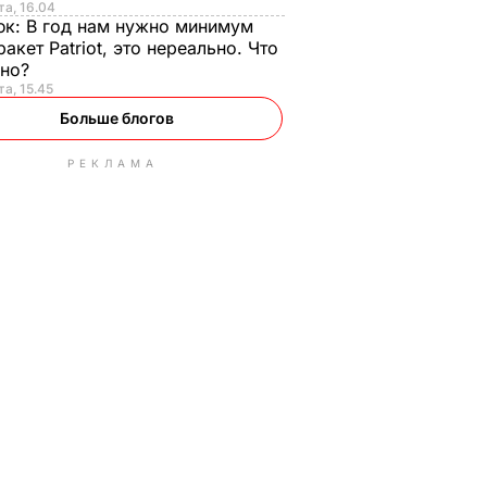
та, 16.04
юк:
В год нам нужно минимум
ракет Patriot, это нереально. Что
ьно?
та, 15.45
Больше блогов
РЕКЛАМА