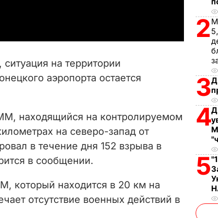
п
a
2
М
y
5
д
V
б
з
 ситуация на территории
i
онецкого аэропорта остается
3
Д
п
d
4
Д
e
ММ, находящийся на контролируемом
у
М
километрах на северо-запад от
o
"
ровал в течение дня 152 взрыва в
5
"
орится в сообщении.
З
У
, который находится в 20 км на
Н
ечает отсутствие военных действий в