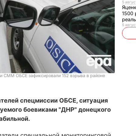
5 авгус
Яцен
1500 
реал
5 авгус
ли СММ ОБСЕ зафиксировали 152 взрыва в районе
ателей спецмиссии ОБСЕ, ситуация
руемого боевиками "ДНР" донецкого
абильной.
атели специальной мониторинговой