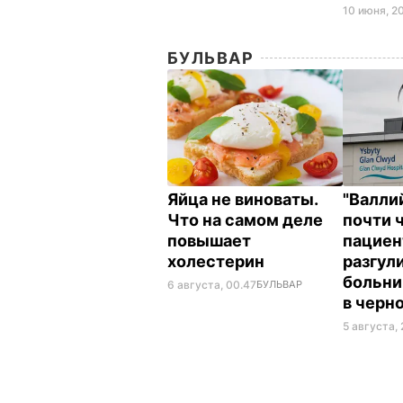
10 июня, 20
БУЛЬВАР
Яйца не виноваты.
"Валли
Что на самом деле
почти 
повышает
пациен
холестерин
разгул
больни
6 августа, 00.47
БУЛЬВАР
в черн
5 августа, 