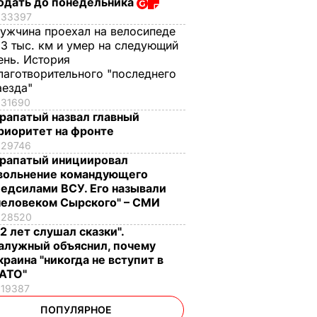
одать до понедельника
33397
ужчина проехал на велосипеде
,3 тыс. км и умер на следующий
ень. История
лаготворительного "последнего
аезда"
31690
рапатый назвал главный
риоритет на фронте
29746
рапатый инициировал
вольнение командующего
едсилами ВСУ. Его называли
человеком Сырского" – СМИ
28520
12 лет слушал сказки".
алужный объяснил, почему
краина "никогда не вступит в
АТО"
19387
ПОПУЛЯРНОЕ