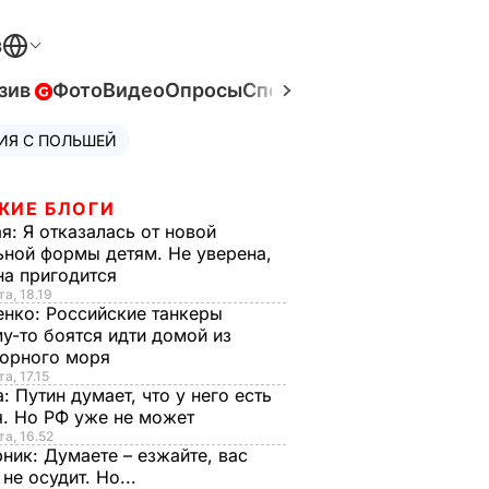
В
зив
Фото
Видео
Опросы
Спецпроекты
Война в Ук
ИЯ С ПОЛЬШЕЙ
ЖИЕ БЛОГИ
ая:
Я отказалась от новой
ной формы детям. Не уверена,
на пригодится
та, 18.19
енко:
Российские танкеры
у-то боятся идти домой из
орного моря
а, 17.15
а:
Путин думает, что у него есть
. Но РФ уже не может
та, 16.52
рник:
Думаете – езжайте, вас
 не осудит. Но...