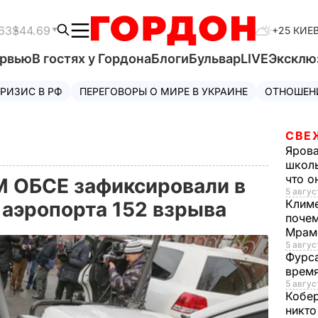
63
$44.69
+25 КИЕ
ервью
В гостях у Гордона
Блоги
Бульвар
LIVE
Эксклю
РИЗИС В РФ
ПЕРЕГОВОРЫ О МИРЕ В УКРАИНЕ
ОТНОШЕН
СВЕ
Яров
школь
что о
 ОБСЕ зафиксировали в
5 авгус
Клим
 аэропорта 152 взрыва
почем
Мрам
5 август
Фурс
время
5 авгус
Кобе
никто