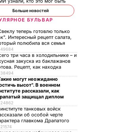
И узнали, кто это мог быть
Больше новостей
УЛЯРНОЕ БУЛЬВАР
Свеклу теперь готовлю только
ак". Интересный рецепт салата,
оторый полюбила вся семья
49684
сего три часа в холодильнике – и
кусная закуска из баклажанов
ая соль
Мария Бурмака: Нам
Нежные
отова. Рецепт, как находка
ции,
говорят, что будет
бельгийские вафли
38494
– и
тяжелая зима, и я не
из кисломолочного
Такие могут неожиданно
остичь высот". В военном
нках не
знаю, что делать,
сыра – идеальны д
нституте рассказали, как
потому что мне
чаепития. Рецепт с
рапатый защищал диплом
некуда ехать
точными
ЬВАР
24862
пропорциями
5 августа, 17.46
БУЛЬВАР
 институте танковых войск
5 августа, 16.49
БУЛЬВАР
ассказали об особой черте
арактера главкома Драпатого
21574