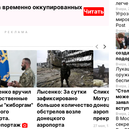
легч
а временно оккупированных
Вчера, 
Читать
Угроз
миров
Post
Вчера, 
РЕКЛАМА
созда
подо
Вчера, 
Лукаш
оружи
бесп
Вчера, 
"Стол
нко вручил
Лысенко: За сутки
Спикер АП
може
рственные
зафиксировано
Мотузяник: В
заявл
ы "киборгам"
большое количество
донецкого
всту
ого
обстрелов возле
аэропорта не
Вчера, 
рта.
донецкого
прекращаютс
В Мос
секре
епортаж
аэропорта
27 мая, 13.17
ВОЙНА В