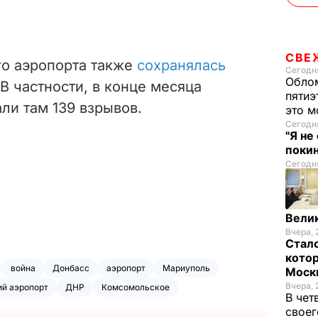
СВЕ
го аэропорта также
сохранялась
Сегодня
Облом
В частности, в конце месяца
пятиэ
ли там 139 взрывов.
это м
Сегодня
"Я не
покин
Сегодня
Велик
Вчера, 
Стало
котор
война
Донбасс
аэропорт
Мариуполь
Моск
Вчера, 
ий аэропорт
ДНР
Комсомольское
В чет
своег