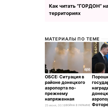
Как читать ”ГОРДОН” н
территориях
МАТЕРИАЛЫ ПО ТЕМЕ
ОБСЕ: Ситуация в
Пороше
районе донецкого
госуда
аэропорта по-
наград
прежнему
донецк
напряженная
аэропо
Фотор
25 июня, 00.18
ВОЙНА В УКРАИНЕ