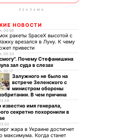
РЕКЛАМА
ЖИЕ НОВОСТИ
, 00.56
ок ракеты SpaceX высотой с
тажку врезался в Луну. К чему
ожет привести
, 00.33
 смогу". Почему Стефанишина
ула зал суда в слезах
, 00.17
Залужного не было на
встрече Зеленского с
министром обороны
обритании. В чем причина
23.39
 известно имя генерала,
ого секретно похоронили в
ве
23.02
верг жара в Украине достигнет
о максимума. Когда станет