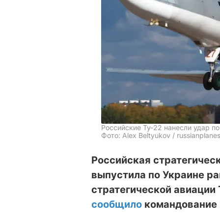
Российские Ту-22 нанесли удар по
Фото: Alex Beltyukov / russianplanes
Российская стратегичес
выпустила по Украине р
стратегической авиации 
сообщило
командование 