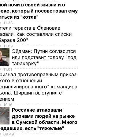
ой ночи в своей жизни и о
еке, который посоветовал ему
ться из "котла"
, 11.38
тели теракта в Оленовке
азали, как составляли списки
барака 200"
, 11.09
Эйдман:
Путин согласится
или подставит голову "под
табакерку"
, 11.01
ризнал противоправным приказ
ого в отношении
сциплинированного" командира
ьона. Ширшин выступил с
лением
, 10.16
Россияне атаковали
дронами людей на рынке
в Сумской области. Много
радавших, есть "тяжелые"
, 09.49