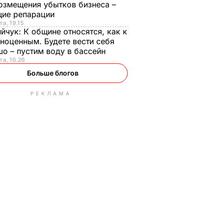
озмещения убытков бизнеса –
щие репарации
та, 19.15
ийчук:
К общине относятся, как к
ноценным. Будете вести себя
о – пустим воду в бассейн
та, 16.26
Больше блогов
РЕКЛАМА