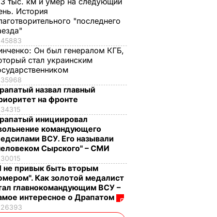
,3 тыс. км и умер на следующий
ень. История
лаготворительного "последнего
аезда"
45883
инченко:
Он был генералом КГБ,
оторый стал украинским
осударственником
35968
рапатый назвал главный
риоритет на фронте
34315
рапатый инициировал
вольнение командующего
едсилами ВСУ. Его называли
человеком Сырского" – СМИ
30015
Я не привык быть вторым
омером". Как золотой медалист
тал главнокомандующим ВСУ –
амое интересное о Драпатом
26393