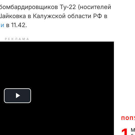
 бомбардировщиков Ту-22 (носителей
Шайковка в Калужской области РФ в
ли
в 11.42.
РЕКЛАМА
P
l
ПОП
a
1
М