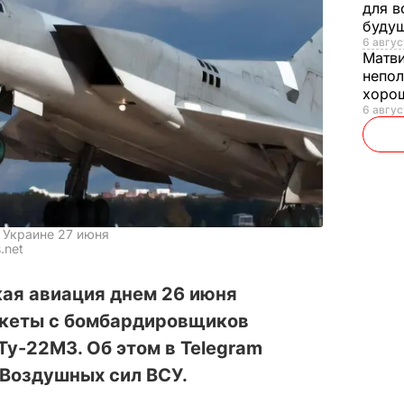
для в
буду
6 авгус
Матв
непол
хорош
6 авгус
 Украине 27 июня
.net
кая авиация днем 26 июня
акеты с бомбардировщиков
Ту-22М3. Об этом в Telegram
Воздушных сил ВСУ.