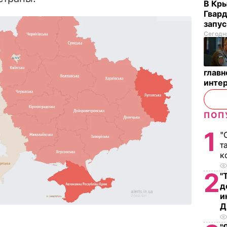
В Кр
Гвард
запус
Сегодня
глав
инте
ПОП
1
"
т
к
2
"
д
и
Д