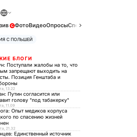
В
зив
Фото
Видео
Опросы
Спецпроекты
Война в Ук
ИЯ С ПОЛЬШЕЙ
ЖИЕ БЛОГИ
ун:
Поступали жалобы на то, что
ым запрещают выходить на
сты. Позиция Генштаба и
бороны
та, 13.22
ан:
Путин согласится или
авит голову "под табакерку"
та, 11.09
нога:
Опыт медиков корпуса
кого по спасению жизней
енен
та, 21.32
нцев:
Единственный источник