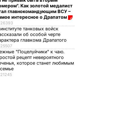
Я не привык быть вторым
омером". Как золотой медалист
тал главнокомандующим ВСУ –
амое интересное о Драпатом
26393
 институте танковых войск
ассказали об особой черте
арактера главкома Драпатого
25507
ежные "Поцелуйчики" к чаю.
ростой рецепт невероятного
еченья, которое станет любимым
 семье
21245