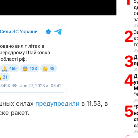
5
y
д
б
з
V
2
З
i
к
г
d
3
Д
e
п
4
o
Д
у
М
"
ушных силах
предупредили
в 11.53, в
5
"
ске ракет.
н
с
с