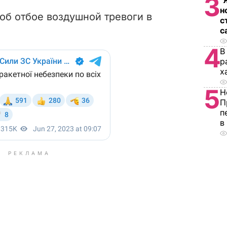
3
"
н
об отбое воздушной тревоги в
с
с
4
В
р
х
5
Н
П
п
в
РЕКЛАМА