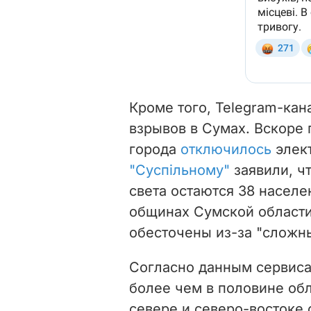
Кроме того, Telegram-кан
взрывов в Сумах. Вскоре 
города
отключилось
элек
"Суспільному"
заявили, ч
света остаются 38 населе
общинах Сумской области
обесточены из-за "сложн
Согласно данным сервис
более чем в половине обл
севере и северо-востоке 