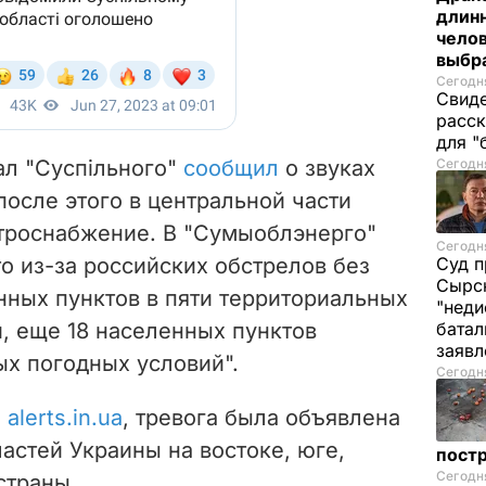
длинн
челов
выбра
Сегодня
Свиде
расск
для "
ал "Суспільного"
сообщил
о звуках
Сегодня
после этого в центральной части
троснабжение. В "Сумыоблэнерго"
Сегодня
то из-за российских обстрелов без
Суд п
Сырск
нных пунктов в пяти территориальных
"неди
, еще 18 населенных пунктов
батал
заяв
ых погодных условий".
Сегодня
а
alerts.in.ua
, тревога была объявлена
астей Украины на востоке, юге,
пост
Сегодня
страны.