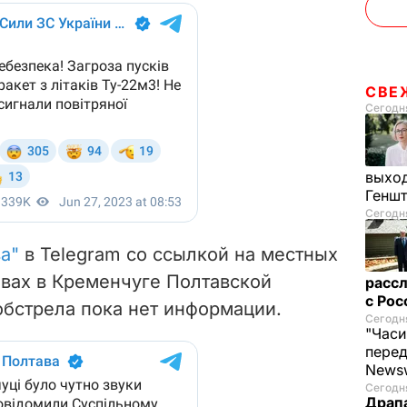
СВЕ
Сегодня
выход
Генш
Сегодня
а"
в Telegram со ссылкой на местных
вах в Кременчуге Полтавской
рассл
с Ро
обстрела пока нет информации.
Сегодня
"Часи
пере
News
Сегодня
Драпа