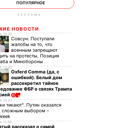
ПОПУЛЯРНОЕ
РЕКЛАМА
ЖИЕ НОВОСТИ
, 13.22
Совсун:
Поступали
жалобы на то, что
военным запрещают
ить на протесты. Позиция
таба и Минобороны
, 13.20
Oxferd Comma (да, с
ошибкой). Белый дом
рассекретил тайное
едование ФБР о связях Трампа
ссией
, 12.37
ки тикают". Путин оказался
д сложным выбором –
week
, 11.50
тый рассказал о самой