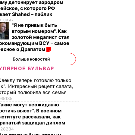
ыму детонирует аэродром
ейское, с которого РФ
кает Shahed – паблик
, 09.47
"Я не привык быть
вторым номером". Как
золотой медалист стал
нокомандующим ВСУ – самое
ресное о Драпатом
Больше новостей
УЛЯРНОЕ БУЛЬВАР
Свеклу теперь готовлю только
ак". Интересный рецепт салата,
оторый полюбила вся семья
65135
Такие могут неожиданно
остичь высот". В военном
нституте рассказали, как
рапатый защищал диплом
28284