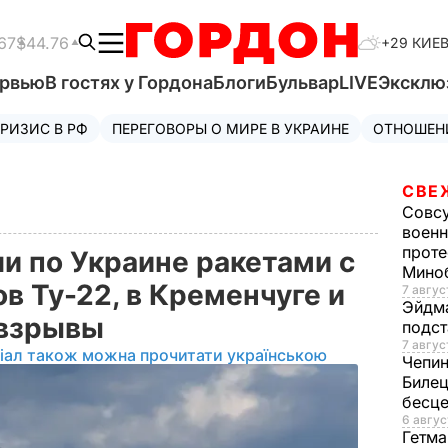
67
$44.76
+29 КИЕ
ервью
В гостях у Гордона
Блоги
Бульвар
LIVE
Эксклю
РИЗИС В РФ
ПЕРЕГОВОРЫ О МИРЕ В УКРАИНЕ
ОТНОШЕН
СВЕ
Совс
военн
проте
и по Украине ракетами с
Мино
 Ту-22, в Кременчуге и
7 авгус
Эйдм
 взрывы
подст
7 авгус
іал також можна прочитати українською
Чепи
Билец
бесц
6 авгус
Гетма