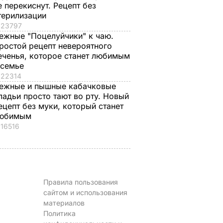
е перекиснут. Рецепт без
терилизации
23797
ежные "Поцелуйчики" к чаю.
ростой рецепт невероятного
еченья, которое станет любимым
 семье
22314
ежные и пышные кабачковые
ладьи просто тают во рту. Новый
ецепт без муки, который станет
юбимым
16516
Правила пользования
сайтом и использования
материалов
Политика