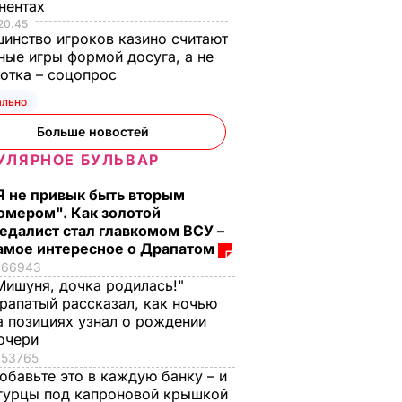
21.53
обзывается
нентах
20.45
15 октября, 20.40
ОБЩЕСТВО
инство игроков казино считают
ные игры формой досуга, а не
отка – соцопрос
ально
Больше новостей
УЛЯРНОЕ БУЛЬВАР
Я не привык быть вторым
омером". Как золотой
зывать
Смешайте это с
Три важных шага – 
едалист стал главкомом ВСУ –
апатый
мукой – и целая гора
ваш салат из свекл
амое интересное о Драпатом
акую
мягких, словно пух,
будет невероятны
66943
ыбрал
пирожков готова.
7 августа, 17.29
БУЛЬВАР
Мишуня, дочка родилась!"
Самый лучший
рапатый рассказал, как ночью
рецепт
а позициях узнал о рождении
ЬВАР
очери
7 августа, 18.16
БУЛЬВАР
53765
обавьте это в каждую банку – и
гурцы под капроновой крышкой