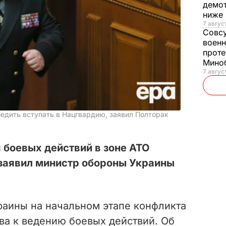
демот
ниже
7 авгус
Совс
военн
проте
Мино
7 авгус
едить вступать в Нацгвардию, заявил Полторак
 боевых действий в зоне АТО
 заявил министр обороны Украины
раины на начальном этапе конфликта
ва к ведению боевых действий. Об