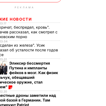
РЕКЛАМА
ЖИЕ НОВОСТИ
23.17
кричат, беспредел, кровь".
чев рассказал, как смотрел с
новским порно
23.04
 сделан из железа". Усик
азал об усталости после годов
ксе
23.01
Эликсир бессмертия
Путина и импланты
фейков в мозг. Как физик
льчук, обещавший
ическое оружие, стал
оем"
22.20
вестные дроны заметили над
ой базой в Германии. Там
тируют Patriot