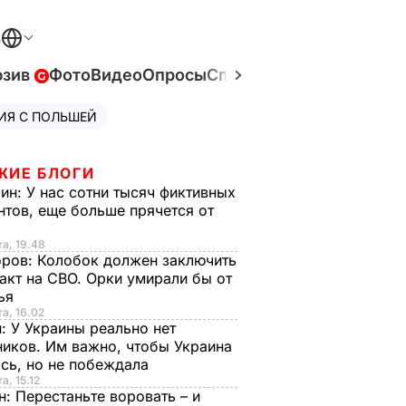
В
юзив
Фото
Видео
Опросы
Спецпроекты
Война в У
ИЯ С ПОЛЬШЕЙ
ЖИЕ БЛОГИ
рин:
У нас сотни тысяч фиктивных
нтов, еще больше прячется от
та, 19.48
оров:
Колобок должен заключить
акт на СВО. Орки умирали бы от
тья
та, 16.02
н:
У Украины реально нет
иков. Им важно, чтобы Украина
сь, но не побеждала
а, 15.12
н:
Перестаньте воровать – и