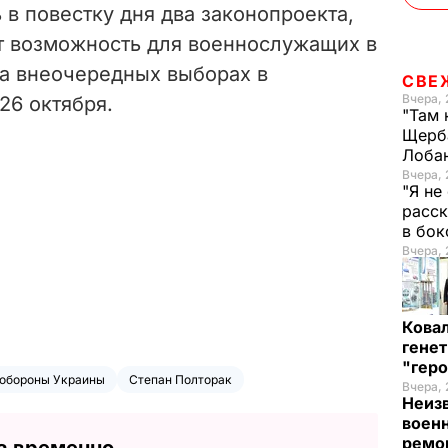
в повестку дня два законопроекта,
т возможность для военнослужащих в
на внеочередных выборах в
СВЕ
Вчера, 
26 октября.
"Там 
Щерба
Лоба
Вчера, 
"Я не
расск
в бо
Вчера, 
Кова
генет
"гер
 обороны Украины
Степан Полторак
Вчера, 
Неиз
военн
ремон
а временно