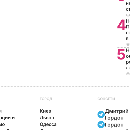
н
с
4
Н
П
п
в
5
Н
о
р
л
ГОРОД
СОЦСЕТИ
и
Киев
Дмитрий
ации и
Львов
Гордон
ью
Одесса
Гордон