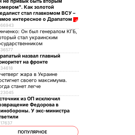
Я не привык быть вторым
омером". Как золотой
едалист стал главкомом ВСУ –
амое интересное о Драпатом
66943
инченко:
Он был генералом КГБ,
оторый стал украинским
осударственником
36577
рапатый назвал главный
риоритет на фронте
34618
 четверг жара в Украине
остигнет своего максимума.
огда станет легче
23045
сточник из ОП исключил
озвращение Федорова в
инобороны. У экс-министра
тветили
17637
ПОПУЛЯРНОЕ