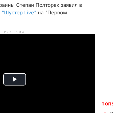
раины Степан Полторак заявил в
ы
"Шустер Live"
на "Первом
РЕКЛАМА
P
l
ПОП
a