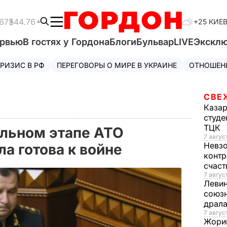
67
$44.76
+25 КИЕ
ервью
В гостях у Гордона
Блоги
Бульвар
LIVE
Экскл
РИЗИС В РФ
ПЕРЕГОВОРЫ О МИРЕ В УКРАИНЕ
ОТНОШЕН
СВЕ
Каза
студе
ТЦК
альном этапе АТО
7 авгус
Невз
ла готова к войне
контр
счас
7 авгус
Леви
союзн
драла
7 август
Жори