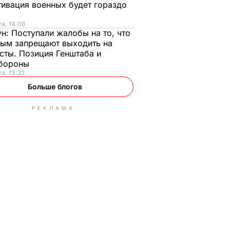
ивация военных будет гораздо
та, 14.06
ун:
Поступали жалобы на то, что
ым запрещают выходить на
сты. Позиция Генштаба и
бороны
та, 13.22
Больше блогов
РЕКЛАМА