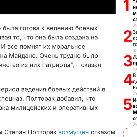
1
"
y
н
м
V
с
е была готова к ведению боевых
2
З
i
вая то, что она была создана на
к
г
 И все помнят их моральное
d
3
 на Майдане. Очень трудно было
Д
e
п
нство из них патриоты", – сказал
4
o
В
д
К
период ведения боевых действий в
спецназ. Полторак добавил, что
5
И
в
вка милицейских и оперативных
М
о
ы Степан Полторак
возмущен
отказом