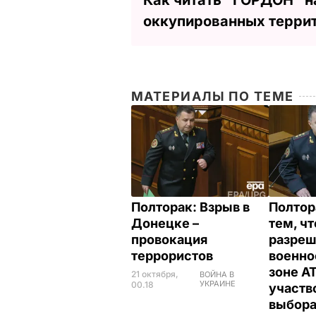
оккупированных терри
МАТЕРИАЛЫ ПО ТЕМЕ
Полторак: Взрыв в
Полтор
Донецке –
тем, чт
провокация
разреш
террористов
военн
зоне А
21 октября,
ВОЙНА В
УКРАИНЕ
00.18
участв
выбор