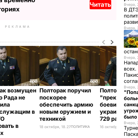
Читать
Вчера, 
ториях
В ДТЭ
полит
разви
РЕКЛАМА
Вчера, 
остан
Вчера, 
Напад
всех.
Пакис
согл
Вчера, 
ак возмущен
Полторак поручил
Полторак: За
"Попа
о Рада не
поскорее
"прекращени
больн
ила
обеспечить армию
боевики обс
санкц
угрож
ослужащим в
новым оружием и
украинских 
был
ТО
техникой
729 раз
Вчера, 
овать в
18 октября, 18.27
ПОЛИТИКА
16 октября, 22.28
ПО
Турне
ах
Паска