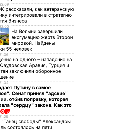
22.09
К рассказали, как ветеранскую
ику интегрировали в стратегию
тия бизнеса
22.00
На Волыни завершили
эксгумацию жертв Второй
мировой. Найдены
ки 55 человек
21.36
ение на одного – нападение на
 Саудовская Аравия, Турция и
тан заключили оборонное
ашение
21.34
 время
Шкиряк: Полторак
Дайджест 15
дает Путину в самое
я огня"
является наиболее
октября: Полторак 
ое". Сенат принял "адские"
треляли
неприемлемой для
бюрократия,
ии, отбив поправку, которая
ала "сердцу" закона. Как это
военных
РФ фигурой на посту
падение цен на
о
министра обороны
нефть, Ахметов
21.28
Украины
разоряется,
ЛИТИКА
 "Танец свободы" Александры
Медведев
ль состоялось на пяти
15 октября,
ВОЙНА В
УКРАИНЕ