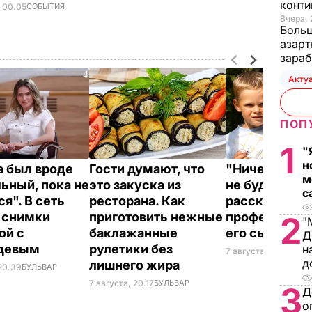
конти
, 00.05
СОБЫТИЯ
Вчера, 
Больш
азарт
зараб
Акту
ПОП
1
"
н
 был вроде
Гости думают, что
"Ничего навя
м
ьный, пока не
это закуска из
не буду". Др
с
я". В сеть
ресторана. Как
рассказал, к
 снимки
приготовить нежные
профессию в
2
"
ой с
баклажанные
его сын
Д
девым
рулетики без
н
7 августа, 19.44
БУЛ
д
лишнего жира
 20.39
БУЛЬВАР
7 августа, 20.17
БУЛЬВАР
3
Д
о