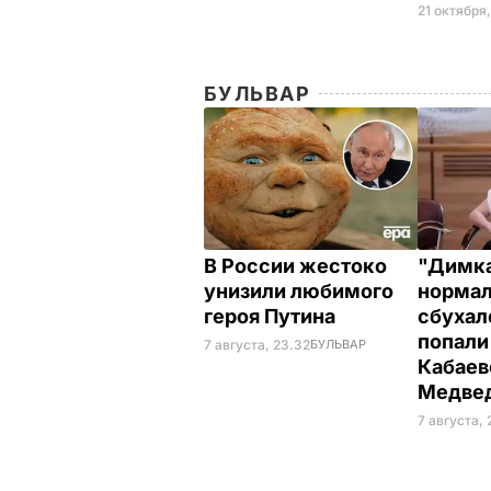
21 октября
БУЛЬВАР
В России жестоко
"Димка
унизили любимого
нормал
героя Путина
сбухалс
попали
7 августа, 23.32
БУЛЬВАР
Кабаев
Медве
7 августа,