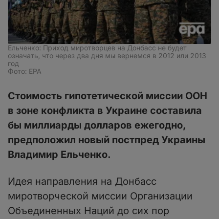
Ельченко: Приход миротворцев на Донбасс не будет
означать, что через два дня мы вернемся в 2012 или 2013
год
Фото: EPA
Стоимость гипотетической миссии ООН
в зоне конфликта в Украине составила
бы миллиарды долларов ежегодно,
предположил новый постпред Украины
Владимир Ельченко.
Идея направления на Донбасс
миротворческой миссии Организации
Объединенных Наций до сих пор