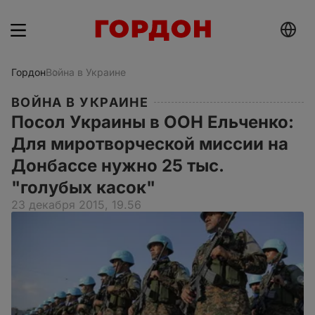
Гордон
Война в Украине
ВОЙНА В УКРАИНЕ
Посол Украины в ООН Ельченко:
Для миротворческой миссии на
Донбассе нужно 25 тыс.
"голубых касок"
23 декабря 2015, 19.56