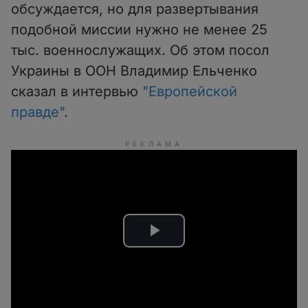
обсуждается, но для развертывания
подобной миссии нужно не менее 25
тыс. военнослужащих. Об этом посол
Украины в ООН Владимир Ельченко
сказал в интервью
"Европейской
правде"
.
РЕКЛАМА
P
l