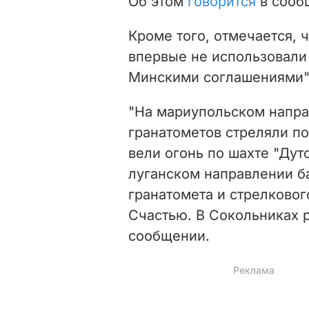
Об этом
говорится
в сооб
Кроме того, отмечается, 
впервые не использовали
Минскими соглашениями"
"На мариупольском напра
гранатометов стреляли п
вели огонь по шахте "Дут
луганском направлении б
гранатомета и стрелково
Счастью. В Сокольниках р
сообщении.