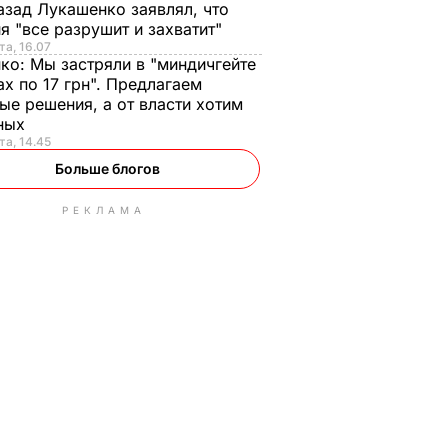
азад Лукашенко заявлял, что
я "все разрушит и захватит"
та, 16.07
нко:
Мы застряли в "миндичгейте
ах по 17 грн". Предлагаем
ые решения, а от власти хотим
ных
та, 14.45
Больше блогов
РЕКЛАМА