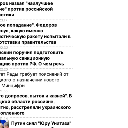
ров назвал "наилучшее
ие" против российской
истики
23.17
ое попадание". Федоров
нул, какую именно
стическую ракету испытали в
отставки правительства
22.32
нский поручил подготовить
иальную санкционную
цию против РФ. О чем речь
22.20
ет Рады требует пояснений от
кого о назначении нового
ы Минцифры
21.55
о допросов, пыток и казней". В
кой области россияне,
тно, расстреляли украинского
нопленного
21.44
Путин снял "Юру Унитаза"