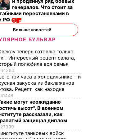
и продвинул ряд боевых
генералов. Что стоит за
табными перестановками в
и РФ
Больше новостей
УЛЯРНОЕ БУЛЬВАР
Свеклу теперь готовлю только
ак". Интересный рецепт салата,
оторый полюбила вся семья
64360
сего три часа в холодильнике – и
кусная закуска из баклажанов
отова. Рецепт, как находка
41448
Такие могут неожиданно
остичь высот". В военном
нституте рассказали, как
рапатый защищал диплом
27399
 институте танковых войск