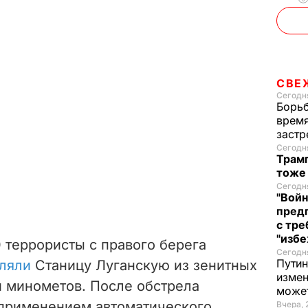
СВЕ
Сегодня
Борьб
время
застр
Сегодня
Трамп
тоже
Сегодня
"Войн
пред
с тре
"избе
0 террористы с правого берега
Сегодня
Путин
ляли
Станицу Луганскую из зенитных
измен
и минометов. После обстрела
може
 применением автоматического
Вчера, 