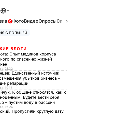
В
зив
Фото
Видео
Опросы
Спецпроекты
Война в Ук
ИЯ С ПОЛЬШЕЙ
ЖИЕ БЛОГИ
нога:
Опыт медиков корпуса
кого по спасению жизней
енен
та, 21.32
нцев:
Единственный источник
озмещения убытков бизнеса –
щие репарации
та, 19.15
ийчук:
К общине относятся, как к
ноценным. Будете вести себя
о – пустим воду в бассейн
та, 16.26
ский:
Пропустили круглую дату.