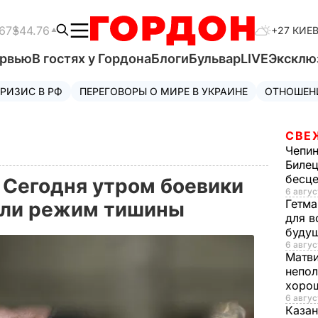
67
$44.76
+27 КИЕ
ервью
В гостях у Гордона
Блоги
Бульвар
LIVE
Эксклю
РИЗИС В РФ
ПЕРЕГОВОРЫ О МИРЕ В УКРАИНЕ
ОТНОШЕН
СВЕ
Чепи
Билец
бесц
 Сегодня утром боевики
6 авгус
Гетма
шили режим тишины
для в
буду
6 авгус
Матв
непол
хорош
6 авгус
Казан