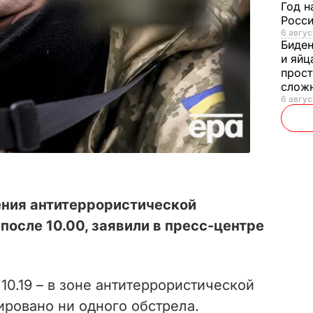
Год н
Росси
6 авгус
Биде
и яйц
прост
слож
6 авгус
ения антитеррористической
после 10.00, заявили в пресс-центре
 10.19 – в зоне антитеррористической
ировано ни одного обстрела.