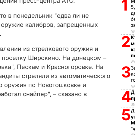
1
щении пресс-центра АТО.
М
i
5
д
что в понедельник "едва ли не
d
б
 оружие калибров, запрещенных
з
e
.
2
К
м
o
влении из стрелкового оружия и
к
п
о поселку Широкино. На донецком –
3
овка", Пескам и Красногоровке. На
З
к
андиты стреляли из автоматического
г
го оружия по Новотошковке и
4
Д
аботал снайпер", – сказано в
п
5
Д
у
М
"