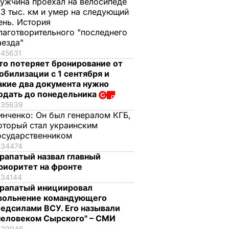
ужчина проехал на велосипеде
,3 тыс. км и умер на следующий
ень. История
лаготворительного "последнего
аезда"
45631
то потеряет бронирование от
обилизации с 1 сентября и
акие два документа нужно
одать до понедельника
35639
инченко:
Он был генералом КГБ,
оторый стал украинским
осударственником
34474
рапатый назвал главный
риоритет на фронте
34144
рапатый инициировал
вольнение командующего
едсилами ВСУ. Его называли
человеком Сырского" – СМИ
29946