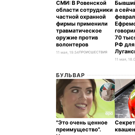
СМИ: В Ровенской
Бывший
области сотрудники
а сейча
частной охранной
феврал
фирмы применили
Ефремо
травматическое
говорил
оружие против
70 тыс
волонтеров
РФ для
Луганс
11 мая, 19.54
ПРОИСШЕСТВИЯ
11 мая, 18.
БУЛЬВАР
"Это очень ценное
Секрет
преимущество".
кваше