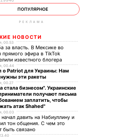
ПОПУЛЯРНОЕ
РЕКЛАМА
ЖИЕ НОВОСТИ
, 00.53
а за власть. В Мексике во
 прямого эфира в TikTok
елили известного блогера
, 00.44
 о Patriot для Украины: Нам
 нужны эти ракеты
, 00.27
а стала бизнесом". Украинские
приниматели получают письма
бованием заплатить, чтобы
жать атак Shahed"
, 00.03
 начал давить на Набиуллину и
ил тон общения. С чем это
т быть связано
23.40