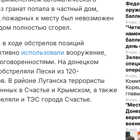
Федо
з гранат попала в частный дом,
оруж
балл
д пожарных к месту был невозможен
Вчера, 
 дом полностью сгорел.
"Четк
намек
балли
ы в ходе обстрелов позиций
день 
активно
использовали
вооружение,
Вчера, 
Зеле
оговоренностями. На донецком
спец
опера
обстреляли Пески из 120-
Вчера, 
. В районе Луганска террористы
Комит
Корец
енных в Счастье и Крымском, а также
глав
еляли и ТЭС города Счастье.
Вчера, 
"Мест
Донец
вероя
воен
Вчера, 