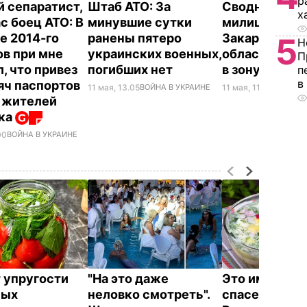
р
 сепаратист,
Штаб АТО: За
Сводный отр
х
с боец АТО: В
минувшие сутки
милиции из
е 2014-го
ранены пятеро
Закарпатско
5
Н
в при мне
украинских военных,
области отпр
П
, что привез
погибших нет
в зону АТО
п
в
яч паспортов
11 мая, 13.05
ВОЙНА В УКРАИНЕ
11 мая, 11.20
ВОЙНА В
 жителей
ка
00
ВОЙНА В УКРАИНЕ
 упругости
"На это даже
Это именно то
ных
неловко смотреть".
спасет в жару