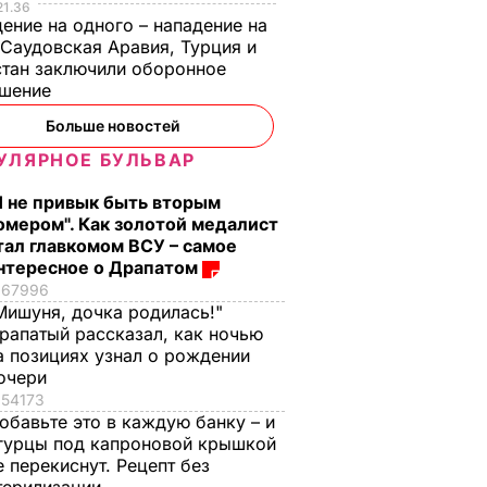
21.36
ение на одного – нападение на
 Саудовская Аравия, Турция и
тан заключили оборонное
ашение
те
Высший админсуд
Больше новостей
военных
получил иск защиты
УЛЯРНОЕ БУЛЬВАР
а и
российских
ь дней
спецназовцев
Я не привык быть вторым
е
Александрова и
омером". Как золотой медалист
тал главкомом ВСУ – самое
исках
Ерофеева о
нтересное о Драпатом
признании их
 В УКРАИНЕ
67996
военнопленными
Мишуня, дочка родилась!"
3 ноября, 12.27
ВОЙНА В УКРАИНЕ
рапатый рассказал, как ночью
а позициях узнал о рождении
очери
54173
обавьте это в каждую банку – и
гурцы под капроновой крышкой
е перекиснут. Рецепт без