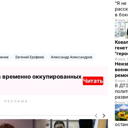
"Я не
расск
в бо
Вчера, 
Кова
генет
"гер
нение
Евгений Ерофеев
Александр Александров
Вчера, 
Неиз
военн
ремон
а временно оккупированных
Читать
Вчера, 
В ДТЭ
полит
разви
РЕКЛАМА
Вчера, 
остан