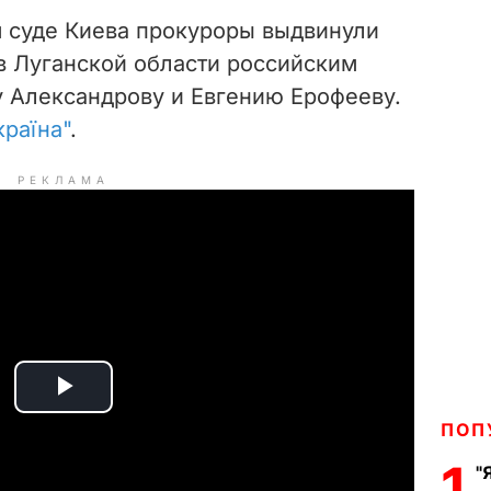
 суде Киева прокуроры выдвинули
 Луганской области российским
 Александрову и Евгению Ерофееву.
країна"
.
РЕКЛАМА
P
ПОП
l
1
"