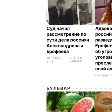
Суд начал
Адвока
рассмотрение по
россий
сути дела россиян
развед
Александрова и
Ерофее
Ерофеева
об угр
уголов
10 ноября,
ВОЙНА В
УКРАИНЕ
11.18
пресле
свой а
6 ноября, 1
БУЛЬВАР