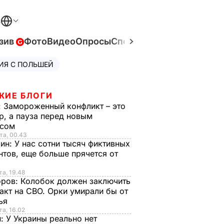
В
зив
Фото
Видео
Опросы
Спецпроекты
Война в Ук
ИЯ С ПОЛЬШЕЙ
ЖИЕ БЛОГИ
:
Замороженный конфликт – это
р, а пауза перед новым
исом
та, 00.43
рин:
У нас сотни тысяч фиктивных
нтов, еще больше прячется от
та, 19.48
оров:
Колобок должен заключить
акт на СВО. Орки умирали бы от
тья
та, 16.02
н:
У Украины реально нет