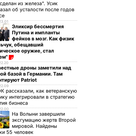
 сделан из железа". Усик
азал об усталости после годов
ксе
23.01
Эликсир бессмертия
Путина и импланты
фейков в мозг. Как физик
льчук, обещавший
ическое оружие, стал
оем"
22.20
вестные дроны заметили над
ой базой в Германии. Там
тируют Patriot
22.09
К рассказали, как ветеранскую
ику интегрировали в стратегию
тия бизнеса
22.00
На Волыни завершили
эксгумацию жертв Второй
мировой. Найдены
ки 55 человек