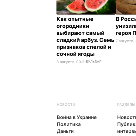
Как опытные
В Росс
огородники
унизил
выбирают самый
героя 
сладкий арбуз. Семь
7 августа, 
признаков спелой и
сочной ягоды
8 августа, 00.21
БУЛЬВАР
НОВОСТИ
РАЗДЕЛЫ
Война в Украине
Новост
Политика
Публик
Деньги
интерв