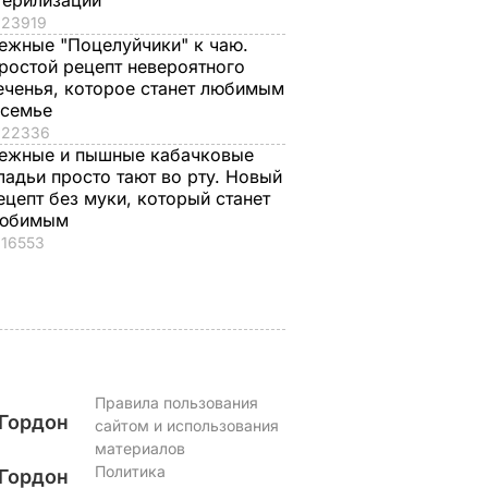
терилизации
23919
ежные "Поцелуйчики" к чаю.
ростой рецепт невероятного
, что
"Ничего навязывать
Смешайте это с
еченья, которое станет любимым
з
не буду". Драпатый
мукой – и целая гор
 семье
ак
рассказал, какую
мягких, словно пух,
22336
 нежные
профессию выбрал
пирожков готова.
ежные и пышные кабачковые
е
его сын
Самый лучший
ладьи просто тают во рту. Новый
рецепт
ецепт без муки, который станет
7 августа, 19.44
БУЛЬВАР
а
юбимым
7 августа, 18.16
БУЛЬВАР
16553
ВАР
Правила пользования
Гордон
сайтом и использования
материалов
Политика
Гордон