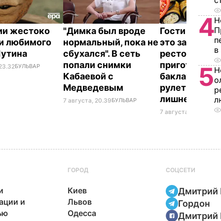
с
4
Н
П
ии жестоко
"Димка был вроде
Гости думают
п
и любимого
нормальный, пока не
это закуска и
в
Путина
сбухался". В сеть
ресторана. К
попали снимки
приготовить
5
23.32
БУЛЬВАР
Н
Кабаевой с
баклажанны
о
Медведевым
рулетики без
р
лишнего жир
л
7 августа, 20.39
БУЛЬВАР
7 августа, 20.17
БУЛЬ
ГОРОД
СОЦСЕТИ
и
Киев
Дмитрий 
ации и
Львов
Гордон
ью
Одесса
Дмитрий 