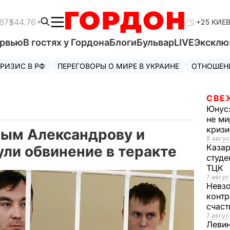
67
$44.76
+25 КИЕ
ервью
В гостях у Гордона
Блоги
Бульвар
LIVE
Эксклю
РИЗИС В РФ
ПЕРЕГОВОРЫ О МИРЕ В УКРАИНЕ
ОТНОШЕН
СВЕ
Юнус
не ми
криз
ным Александрову и
8 авгус
Каза
ли обвинение в теракте
студе
ТЦК
7 авгус
Невз
контр
счас
7 авгус
Леви