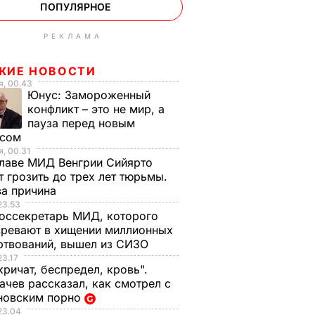
ПОПУЛЯРНОЕ
РЕКЛАМА
ЖИЕ НОВОСТИ
, 00.43
Юнус:
Замороженный
конфликт – это не мир, а
пауза перед новым
исом
, 00.31
лаве МИД Венгрии Сийярто
 грозить до трех лет тюрьмы.
ва причина
23.53
оссекретарь МИД, которого
ревают в хищении миллионных
ртвований, вышел из СИЗО
23.17
кричат, беспредел, кровь".
чев рассказал, как смотрел с
новским порно
23.04