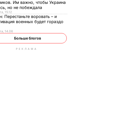
иков. Им важно, чтобы Украина
сь, но не побеждала
а, 15.12
н:
Перестаньте воровать – и
ивация военных будет гораздо
та, 14.06
Больше блогов
РЕКЛАМА