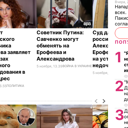
Вчера, 
Напад
всех.
Пакис
согл
т
Советник Путина:
Суд дал защи
ского
Савченко могут
российских 
ПОП
чика
обменять на
Александров
1
ва заявляет
Ерофеева и
Ерофеева пят
"
озах
Александрова
на устранени
н
с
ного
недочетов в 
5 ноября, 13.39
ВОЙНА В УКРАИНЕ
и
дования в
5 ноября, 12.21
ВОЙНА
дрес
2
"
6.55
ПОЛИТИКА
Д
н
д
3
Д
о
н