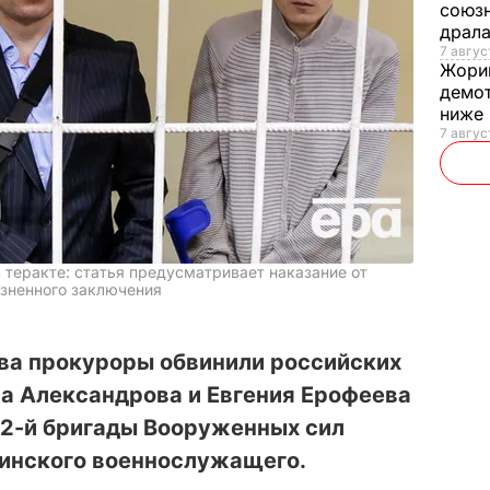
союзн
драла
7 август
Жори
демот
ниже
7 авгус
 теракте: статья предусматривает наказание от
изненного заключения
ева прокуроры обвинили российских
а Александрова и Евгения Ерофеева
92-й бригады Вооруженных сил
аинского военнослужащего.