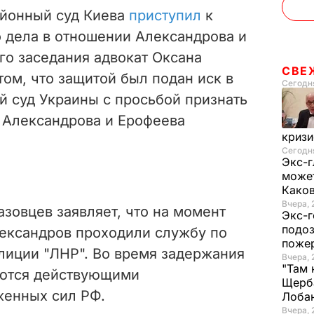
айонный суд Киева
приступил
к
 дела в отношении Александрова и
го заседания адвокат Оксана
СВЕ
том, что защитой был подан иск в
Сегодня
 суд Украины с просьбой признать
 Александрова и Ерофеева
криз
Сегодня
Экс-г
может
Како
Вчера, 
зовцев заявляет, что на момент
Экс-г
подоз
ександров проходили службу по
поже
лиции "ЛНР". Во время задержания
Вчера, 
"Там 
яются действующими
Щерба
енных сил РФ.
Лоба
Вчера, 