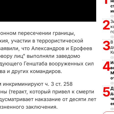
н
a
с
и
y
2
З
V
к
г
конном пересечении границы,
i
ия, участии в террористической
3
В
д
заявили, что Александров и Ерофеев
d
К
овору лиц" выполняли заведомо
e
4
И
ндующего Генштаба вооруженных сил
в
ва и других командиров.
o
М
о
 инкриминируют ч. 3 ст. 258
5
Д
ны (теракт, который привел к смерти
д
ч
едусматривает наказание от десяти лет
е
зненного заключения.