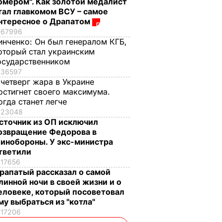
омером". Как золотой медалист
тал главкомом ВСУ – самое
нтересное о Драпатом
67996
инченко:
Он был генералом КГБ,
оторый стал украинским
осударственником
36597
 четверг жара в Украине
остигнет своего максимума.
огда станет легче
23048
сточник из ОП исключил
озвращение Федорова в
инобороны. У экс-министра
тветили
17656
рапатый рассказал о самой
линной ночи в своей жизни и о
еловеке, который посоветовал
му выбраться из "котла"
17206