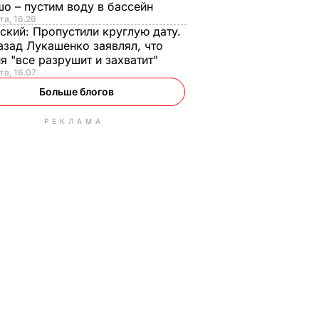
о – пустим воду в бассейн
та, 16.26
ский:
Пропустили круглую дату.
азад Лукашенко заявлял, что
я "все разрушит и захватит"
та, 16.07
Больше блогов
РЕКЛАМА