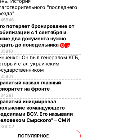
ень. История
лаготворительного "последнего
аезда"
45846
то потеряет бронирование от
обилизации с 1 сентября и
акие два документа нужно
одать до понедельника
35810
инченко:
Он был генералом КГБ,
оторый стал украинским
осударственником
35801
рапатый назвал главный
риоритет на фронте
34281
рапатый инициировал
вольнение командующего
едсилами ВСУ. Его называли
человеком Сырского" – СМИ
30002
ПОПУЛЯРНОЕ