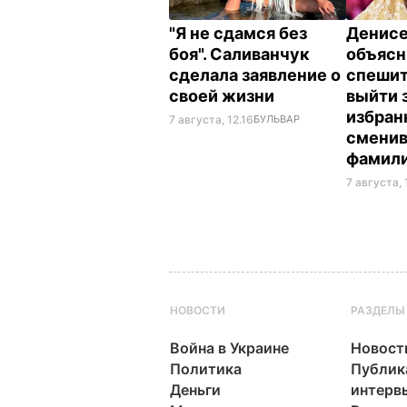
"Я не сдамся без
Денис
боя". Саливанчук
объясн
сделала заявление о
спешит
своей жизни
выйти 
избран
7 августа, 12.16
БУЛЬВАР
смени
фамил
7 августа, 
НОВОСТИ
РАЗДЕЛЫ
Война в Украине
Новост
Политика
Публик
Деньги
интерв