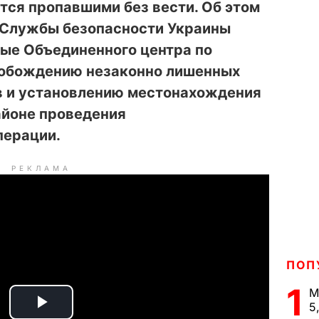
тся пропавшими без вести. Об этом
Службы безопасности Украины
ные Объединенного центра по
вобождению незаконно лишенных
в и установлению местонахождения
айоне проведения
перации.
РЕКЛАМА
ПОП
1
М
5
P