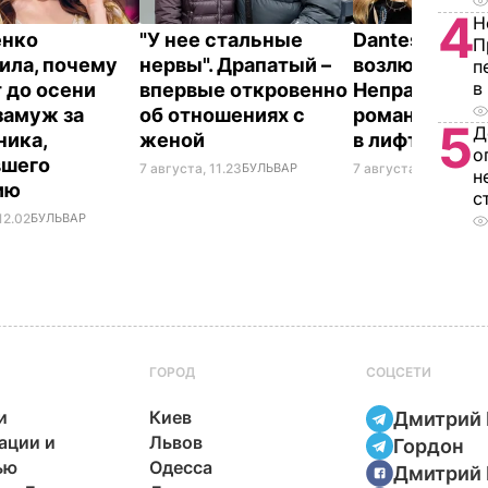
4
Н
енко
"У нее стальные
Dantes и его 
П
ила, почему
нервы". Драпатый –
возлюбленна
п
в
 до осени
впервые откровенно
Неправда сд
замуж за
об отношениях с
романтическ
5
Д
ника,
женой
в лифте втр
о
вшего
7 августа, 11.23
БУЛЬВАР
7 августа, 10.23
БУЛ
н
ию
с
12.02
БУЛЬВАР
ГОРОД
СОЦСЕТИ
и
Киев
Дмитрий 
ации и
Львов
Гордон
ью
Одесса
Дмитрий 