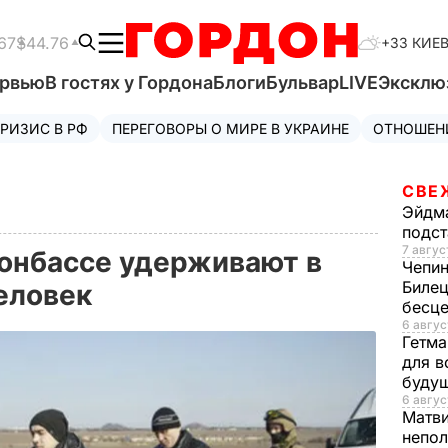
67
$44.76
+33 КИЕ
ервью
В гостях у Гордона
Блоги
Бульвар
LIVE
Эксклю
РИЗИС В РФ
ПЕРЕГОВОРЫ О МИРЕ В УКРАИНЕ
ОТНОШЕН
СВЕ
Эйдм
подст
7 авгус
Донбассе удерживают в
Чепи
Билец
человек
бесц
6 авгус
Гетма
для в
буду
6 авгус
Матв
непол