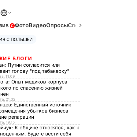
В
зив
Фото
Видео
Опросы
Спецпроекты
Война в Ук
ИЯ С ПОЛЬШЕЙ
ЖИЕ БЛОГИ
ан:
Путин согласится или
авит голову "под табакерку"
та, 11.09
нога:
Опыт медиков корпуса
кого по спасению жизней
енен
та, 21.32
нцев:
Единственный источник
озмещения убытков бизнеса –
щие репарации
та, 19.15
ийчук:
К общине относятся, как к
ноценным. Будете вести себя