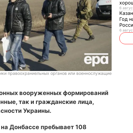
хорош
6 авгус
Казан
Год н
Росси
6 авгус
дники правоохраниельных органов или военнослужащие
конных вооруженных формирований
нные, так и гражданские лица,
сности Украины.
 на Донбассе пребывает 108