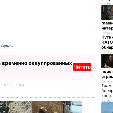
Сегодня
глав
инте
Сегодня
Путин
НАТО
в Украины
обна
Сегодня
а временно оккупированных
Читать
перег
стри
Сегодня
Трамп
РЕКЛАМА
боепр
конфл
Сегодня