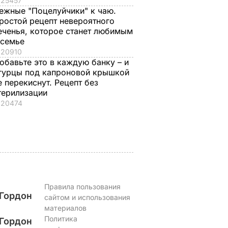
25457
ежные "Поцелуйчики" к чаю.
новая
Пять минут – и
"Я не привык быть
ростой рецепт невероятного
я
хрустящие горячие
вторым номером".
еченья, которое станет любимым
 семье
елали
бутерброды с
Как золотой
20910
ое фото
тягучим сыром
медалист стал
обавьте это в каждую банку – и
оем
готовы. Рецепт
главнокомандующ
гурцы под капроновой крышкой
сочной начинки
ВСУ – самое
ЬВАР
е перекиснут. Рецепт без
интересное о
7 августа, 09.47
БУЛЬВАР
терилизации
Драпатом
20474
7 августа, 09.47
ОБЩЕСТВО
Правила пользования
Гордон
сайтом и использования
материалов
Политика
Гордон