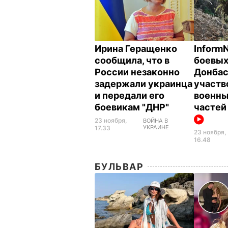
Ирина Геращенко
InformN
сообщила, что в
боевых
России незаконно
Донба
задержали украинца
участв
и передали его
военны
боевикам "ДНР"
частей
23 ноября,
ВОЙНА В
УКРАИНЕ
17.33
23 ноября,
16.48
БУЛЬВАР