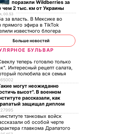
поразили Wildberries за
 чем 2 тыс. км от Украины
, 00.53
а за власть. В Мексике во
 прямого эфира в TikTok
елили известного блогера
Больше новостей
УЛЯРНОЕ БУЛЬВАР
Свеклу теперь готовлю только
ак". Интересный рецепт салата,
оторый полюбила вся семья
65002
Такие могут неожиданно
остичь высот". В военном
нституте рассказали, как
рапатый защищал диплом
27995
 институте танковых войск
ассказали об особой черте
арактера главкома Драпатого