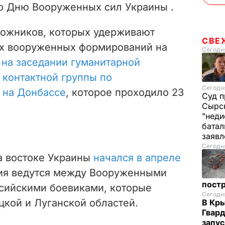
о Дню Вооруженных сил Украины .
ложников, которых удерживают
СВЕ
ых вооруженных формирований на
Сегодня
на заседании гуманитарной
 контактной группы по
Сегодня
 на Донбассе
, которое проходило 23
Суд п
Сырск
"неди
батал
заяв
Сегодня
а востоке Украины
начался в апреле
вия ведутся между Вооруженными
пост
сийскими боевиками, которые
Сегодня
цкой и Луганской областей.
В Кр
Гвард
запус