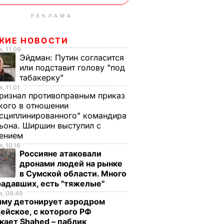
РЕКЛАМА
ЖИЕ НОВОСТИ
, 11.09
Эйдман:
Путин согласится
или подставит голову "под
табакерку"
, 11.01
ризнал противоправным приказ
ого в отношении
сциплинированного" командира
ьона. Ширшин выступил с
лением
, 10.16
Россияне атаковали
дронами людей на рынке
в Сумской области. Много
радавших, есть "тяжелые"
, 09.49
ыму детонирует аэродром
ейское, с которого РФ
кает Shahed – паблик