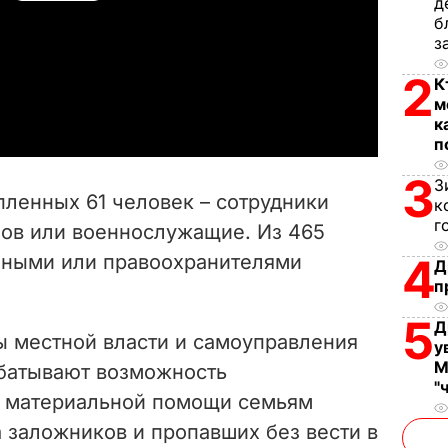
д
б
l
з
2
a
К
м
к
y
п
V
3
З
 пленных 61 человек – сотрудники
к
i
г
ов или военнослужащие. Из 465
нными или правоохранителями
4
d
Д
п
e
5
Д
ы местной власти и самоуправления
у
o
М
батывают возможность
"
й материальной помощи семьям
 заложников и пропавших без вести в