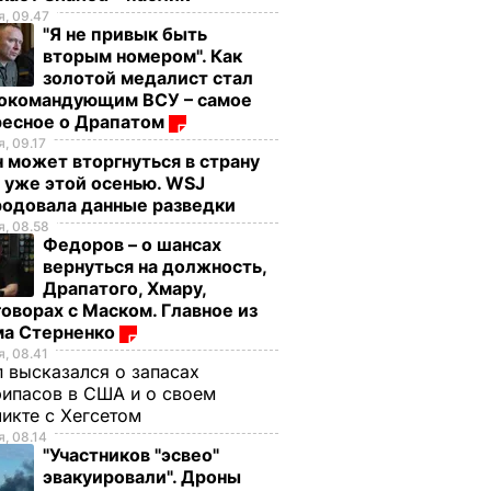
, 09.47
"Я не привык быть
вторым номером". Как
золотой медалист стал
нокомандующим ВСУ – самое
ресное о Драпатом
, 09.17
 может вторгнуться в страну
 уже этой осенью. WSJ
родовала данные разведки
, 08.58
Федоров – о шансах
вернуться на должность,
Драпатого, Хмару,
оворах с Маском. Главное из
ма Стерненко
, 08.41
 высказался о запасах
ипасов в США и о своем
икте с Хегсетом
, 08.14
"Участников "эсвео"
эвакуировали". Дроны