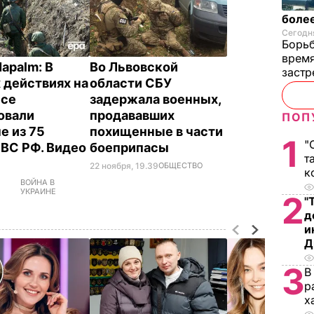
более
Сегодня
Борьб
время
apalm: В
Во Львовской
застр
 действиях на
области СБУ
ссе
задержала военных,
овали
продававших
ПОП
е из 75
похищенные в части
1
"
 ВС РФ. Видео
боеприпасы
т
22 ноября, 19.39
ОБЩЕСТВО
к
ВОЙНА В
УКРАИНЕ
2
"
д
и
Д
3
В
р
х