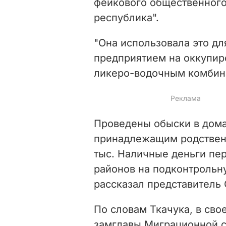
фейкового общественног
республика".
"Она использовала это дл
предприятием на оккупир
ликеро-водочным комбина
Проведены обыски в дома
принадлежащим родственн
тыс. Наличные деньги пе
районов на подконтрольн
рассказал представитель 
По словам Ткачука, в сво
замглавы Миграционной с