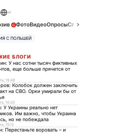
В
юзив
Фото
Видео
Опросы
Спецпроекты
Война в У
ИЯ С ПОЛЬШЕЙ
ЖИЕ БЛОГИ
рин:
У нас сотни тысяч фиктивных
нтов, еще больше прячется от
та, 19.48
оров:
Колобок должен заключить
акт на СВО. Орки умирали бы от
тья
та, 16.02
н:
У Украины реально нет
иков. Им важно, чтобы Украина
сь, но не побеждала
а, 15.12
н:
Перестаньте воровать – и