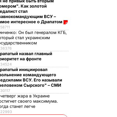
Я не привык быть вторым
омером". Как золотой
едалист стал
лавнокомандующим ВСУ –
амое интересное о Драпатом
58711
инченко:
Он был генералом КГБ,
оторый стал украинским
осударственником
36376
рапатый назвал главный
риоритет на фронте
34524
рапатый инициировал
вольнение командующего
едсилами ВСУ. Его называли
человеком Сырского" – СМИ
30117
 четверг жара в Украине
остигнет своего максимума.
огда станет легче
22993