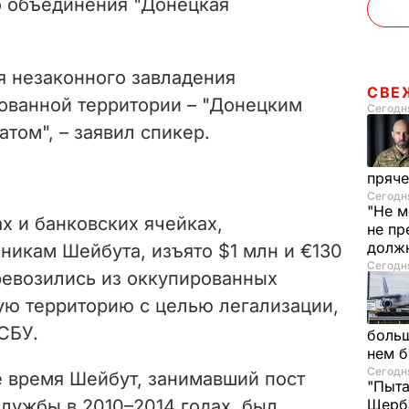
о объединения "Донецкая
я незаконного завладения
СВЕ
ованной территории – "Донецким
Сегодня
том", – заявил спикер.
пряче
Сегодня
"Не м
х и банковских ячейках,
не пр
долж
икам Шейбута, изъято $1 млн и €130
Сегодня
ревозились из оккупированных
ую территорию с целью легализации,
СБУ.
больш
нем 
Сегодня
е время Шейбут, занимавший пост
"Пыта
лужбы в 2010–2014 годах, был
Щерба