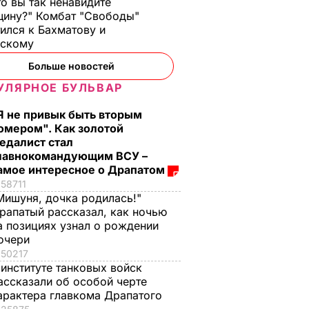
то вы так ненавидите
ину?" Комбат "Свободы"
ился к Бахматову и
нскому
Больше новостей
УЛЯРНОЕ БУЛЬВАР
Я не привык быть вторым
омером". Как золотой
едалист стал
лавнокомандующим ВСУ –
амое интересное о Драпатом
58711
Мишуня, дочка родилась!"
кой
рапатый рассказал, как ночью
на
а позициях узнал о рождении
очери
ь
50217
 институте танковых войск
ужно с
ассказали об особой черте
арактера главкома Драпатого