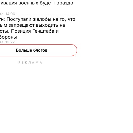
ивация военных будет гораздо
та, 14.06
ун:
Поступали жалобы на то, что
ым запрещают выходить на
сты. Позиция Генштаба и
бороны
та, 13.22
Больше блогов
РЕКЛАМА