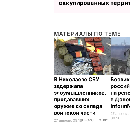
оккупированных терри
МАТЕРИАЛЫ ПО ТЕМЕ
В Николаеве СБУ
Боевик
задержала
россий
злоумышленников,
на реп
продававших
в Доне
оружие со склада
Inform
воинской части
27 апреля,
00.26
27 апреля, 09.18
ПРОИСШЕСТВИЯ