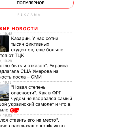
ПОПУЛЯРНОЕ
РЕКЛАМА
ЖИЕ НОВОСТИ
, 19.48
Казарин:
У нас сотни
тысяч фиктивных
студентов, еще больше
тся от ТЦК
, 19.29
огло быть и отказов". Украина
едлагала США Умерова на
ность посла – СМИ
, 19.15
"Новая степень
опасности". Как в ФРГ
чудом не взорвался самый
ой украинский самолет и что в
было
, 19.02
лся ставить его на место".
чев рассказал о конфликтах