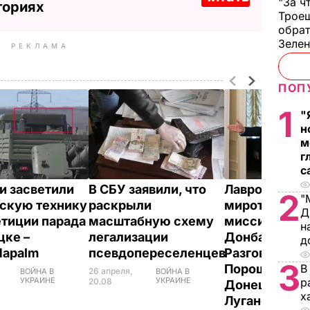
"За ч
ториях
Троещ
обрат
Зеле
РЕКЛАМА
ПОП
1
"
н
м
г
с
и засветили
В СБУ заявили, что
Лавров о
2
"
скую технику
раскрыли
миротворчес
Д
етиции парада
масштабную схему
миссии ООН 
н
цке –
легализации
Донбассе:
д
Napalm
псевдопереселенцев
Разговариват
3
В
Порошенко н
26 апреля,
ВОЙНА В
ВОЙНА В
р
УКРАИНЕ
УКРАИНЕ
20.08
Донецком и
х
Луганском