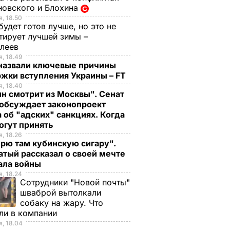
новского и Блохина
, 18.50
будет готов лучше, но это не
тирует лучшей зимы –
елеев
, 18.49
 назвали ключевые причины
ржки вступления Украины – FT
, 18.40
н смотрит из Москвы". Сенат
обсуждает законопроект
 об "адских" санкциях. Когда
огут принять
, 18.26
рю там кубинскую сигару".
тый рассказал о своей мечте
чала войны
, 18.24
Сотрудники "Новой почты"
шваброй вытолкали
собаку на жару. Что
ли в компании
, 18.04