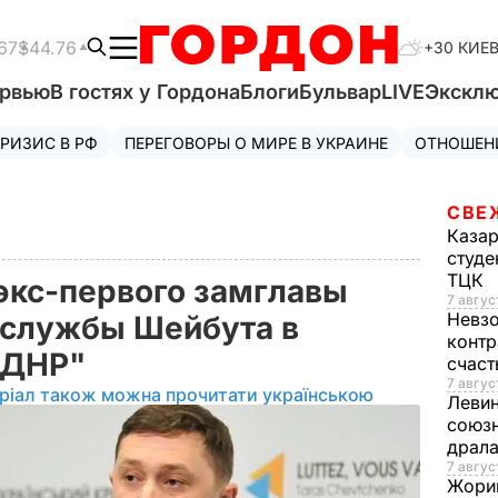
67
$44.76
+30 КИЕ
ервью
В гостях у Гордона
Блоги
Бульвар
LIVE
Экскл
РИЗИС В РФ
ПЕРЕГОВОРЫ О МИРЕ В УКРАИНЕ
ОТНОШЕН
СВЕ
Каза
студе
ТЦК
экс-первого замглавы
7 авгус
Невз
 службы Шейбута в
контр
"ДНР"
счас
7 авгус
ріал також можна прочитати українською
Леви
союзн
драла
7 август
Жори