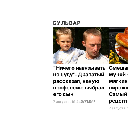
БУЛЬВАР
"Ничего навязывать
Смешай
не буду". Драпатый
мукой –
рассказал, какую
мягких,
профессию выбрал
пирожк
его сын
Самый
рецеп
7 августа, 19.44
БУЛЬВАР
7 августа, 