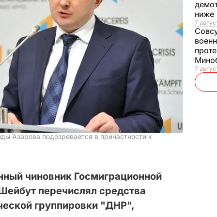
демот
ниже
7 авгус
Совс
военн
проте
Мино
7 авгус
нды Азарова подозревается в причастности к
нный чиновник Госмиграционной
Шейбут перечислял средства
ческой группировки "ДНР",