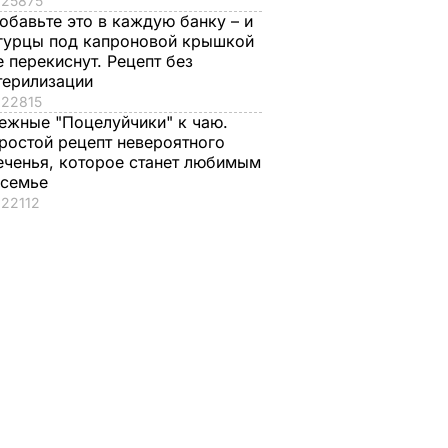
25875
А В
обавьте это в каждую банку – и
ИНЕ
гурцы под капроновой крышкой
е перекиснут. Рецепт без
терилизации
22815
ежные "Поцелуйчики" к чаю.
ростой рецепт невероятного
еченья, которое станет любимым
 семье
22112
Всего три
Зачем с Путина
рвые в
ингредиента и
"снимали мерку"
абилась
несколько минут – и
для Колобка,
вы получите дома
который
ызвали
натуральное
спровоцировал
о
мороженое
взрывы в Москве и
протесты в РФ
7 августа, 16.17
БУЛЬВАР
ВАР
7 августа, 15.35
БУЛЬВАР