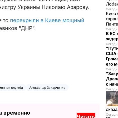
Лоба
нистру Украины Николаю Азарову.
Сегодня
Киев 
гаран
 что
перекрыли в Киеве мощный
Пант
виков "ДНР".
Сегодня
В ЕС
заде
Сегодня
"Пути
США 
Грэма
его м
Сегодня
"Заку
Драпа
с на
ионная служба
Александр Захарченко
Сегодня
сказа
а временно
Сегодня
Читать