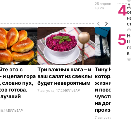
4
25 апреля,
ВОЙН
Д
УКРА
18.26
о
н
с
5
Н
П
п
в
те это с
Три важных шага – и
Тину Кароль,
 и целая гора
ваш салат из свеклы
которая "впе
 словно пух,
будет невероятным
жизни рассл
ов готова.
и поверила
7 августа, 17.29
БУЛЬВАР
 лучший
чувствам", в
т
на допрос. Чт
произошло
18.16
БУЛЬВАР
7 августа, 17.28
БУЛЬ