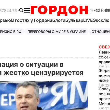
67
$44.76
+32 КИЕ
ервью
В гостях у Гордона
Блоги
Бульвар
LIVE
Эксклю
РИЗИС В РФ
ПЕРЕГОВОРЫ О МИРЕ В УКРАИНЕ
ОТНОШЕН
СВЕ
Леви
союзн
драла
ация о ситуации в
7 август
Жори
и жестко цензурируется
демот
ниже
7 авгус
Совс
военн
проте
Мино
7 авгус