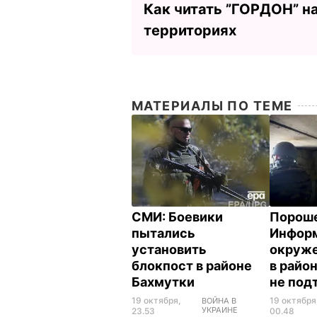
Как читать ”ГОРДОН” н
территориях
МАТЕРИАЛЫ ПО ТЕМЕ
СМИ: Боевики
Пороше
пытались
Информ
установить
окруже
блокпост в районе
в райо
Бахмутки
не под
19 октября,
19 октября
ВОЙНА В
УКРАИНЕ
23.53
00.48