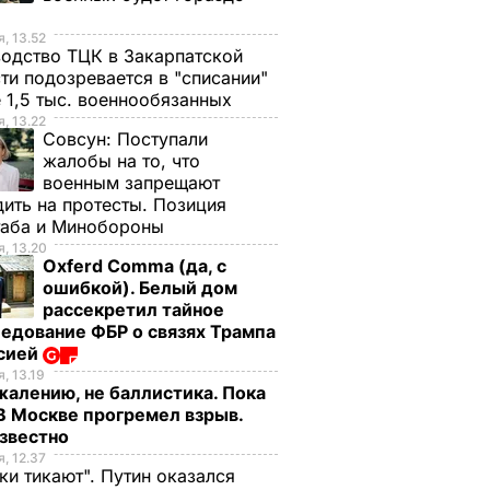
, 13.52
одство ТЦК в Закарпатской
ти подозревается в "списании"
 1,5 тыс. военнообязанных
, 13.22
Совсун:
Поступали
жалобы на то, что
военным запрещают
ить на протесты. Позиция
таба и Минобороны
, 13.20
Oxferd Comma (да, с
ошибкой). Белый дом
рассекретил тайное
едование ФБР о связях Трампа
ссией
, 13.19
жалению, не баллистика. Пока
 В Москве прогремел взрыв.
известно
, 12.37
ки тикают". Путин оказался