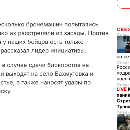
несколько бронемашин попытались
СВЕ
ако их расстреляли из засады. Против
Сегодня
а у наших бойцов есть только
– рассказал лидер инициативы.
но не
Сегодня
 в случае сдачи блокпостов на
Росс
подра
и выходят на село Бахмутовка и
воен
тье, а также наносят удары по
Сегодня
LIVE
ску.
паник
Стрим
Тран
Сегодня