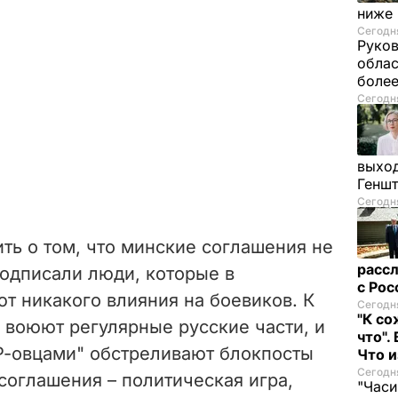
ниже
Сегодня
Руков
облас
более
Сегодня
выход
Генш
Сегодня
ть о том, что минские соглашения не
рассл
подписали люди, которые в
с Ро
т никакого влияния на боевиков. К
Сегодня
"К со
 воюют регулярные русские части, и
что".
Р-овцами" обстреливают блокпосты
Что 
Сегодня
соглашения – политическая игра,
"Часи