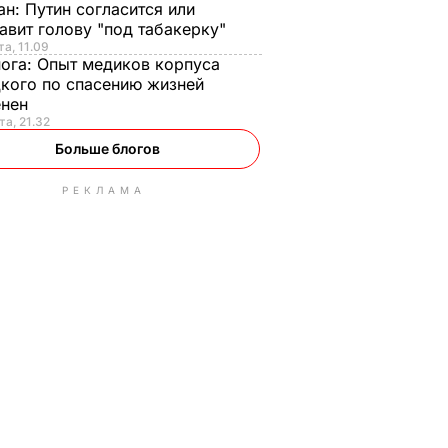
ан:
Путин согласится или
авит голову "под табакерку"
та, 11.09
нога:
Опыт медиков корпуса
кого по спасению жизней
енен
та, 21.32
Больше блогов
РЕКЛАМА