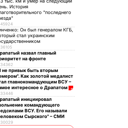
,3 тыс. км и умер на следующий
ень. История
лаготворительного "последнего
аезда"
45924
инченко:
Он был генералом КГБ,
оторый стал украинским
осударственником
36105
рапатый назвал главный
риоритет на фронте
34362
Я не привык быть вторым
омером". Как золотой медалист
тал главнокомандующим ВСУ –
амое интересное о Драпатом
33446
рапатый инициировал
вольнение командующего
едсилами ВСУ. Его называли
человеком Сырского" – СМИ
30029