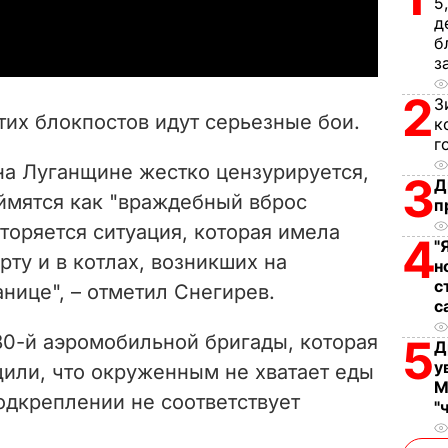
a
5
д
б
y
з
V
2
З
этих блокпостов идут серьезные бои.
к
i
г
на Луганщине жестко цензурируется,
3
d
Д
ймятся как "враждебный вброс
п
e
торяется ситуация, которая имела
4
"
рту и в котлах, возникших на
н
o
с
нице", – отметил Снегирев.
с
80-й аэромобильной бригады, которая
5
Д
у
щили, что окруженным не хватает еды
М
одкреплении не соответствует
"