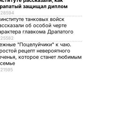
нституте рассказали, как
рапатый защищал диплом
28594
 институте танковых войск
ассказали об особой черте
арактера главкома Драпатого
25582
ежные "Поцелуйчики" к чаю.
ростой рецепт невероятного
еченья, которое станет любимым
 семье
21595
у
омонить
ивно
НА В