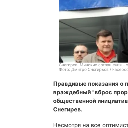
Снегирев: Минские соглашения – э
Фото: Дмитро Снєгирьов / Facebo
Правдивые показания о 
враждебный "вброс прор
общественной инициатив
Снегирев.
Несмотря на все оптимист