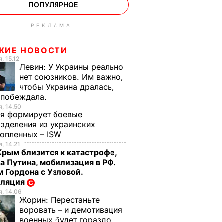
ПОПУЛЯРНОЕ
РЕКЛАМА
ЖИЕ НОВОСТИ
, 15.12
Левин:
У Украины реально
нет союзников. Им важно,
чтобы Украина дралась,
 побеждала.
, 14.50
ия формирует боевые
зделения из украинских
нопленных – ISW
, 14.21
Крым близится к катастрофе,
а Путина, мобилизация в РФ.
 Гордона с Узловой.
сляция
, 14.06
Жорин:
Перестаньте
воровать – и демотивация
военных будет гораздо