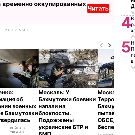
и
а временно оккупированных
Д
Читать
4
В
р
х
РЕКЛАМА
5
Н
П
п
в
нко:
Москаль: У
Москаль:
ация об
Бахмутовки боевики
Террористов 
нии военных
напали на
Бахмутовки
не Бахмутовки
блокпосты.
пытается уг
твердилась
Подожжены
ОБСЕ, но это
украинские БТР и
бесперспект
,
ВОЙНА В
УКРАИНЕ
БМП
14 октября,
ВОЙ