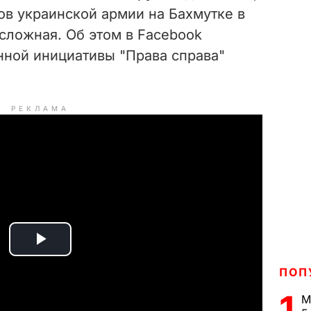
ов украинской армии на Бахмутке в
сложная. Об этом в Facebook
ной инициативы "Права справа"
РЕКЛАМА
P
ПОП
l
1
М