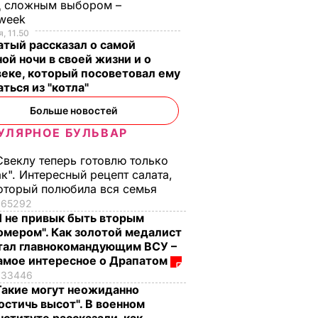
д сложным выбором –
week
, 11.50
тый рассказал о самой
ой ночи в своей жизни и о
еке, который посоветовал ему
ться из "котла"
Больше новостей
УЛЯРНОЕ БУЛЬВАР
Свеклу теперь готовлю только
ак". Интересный рецепт салата,
оторый полюбила вся семья
65292
Я не привык быть вторым
омером". Как золотой медалист
тал главнокомандующим ВСУ –
амое интересное о Драпатом
33446
Такие могут неожиданно
остичь высот". В военном