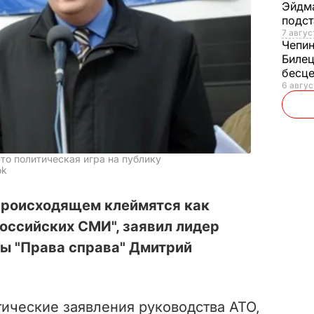
Эйдм
подст
7 авгус
Чепи
Билец
бесц
6 авгус
то политическая игра на публику
ok
происходящем клеймятся как
оссийских СМИ", заявил лидер
ы "Права справа" Дмитрий
ические заявления руководства АТО,