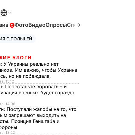
В
зив
Фото
Видео
Опросы
Спецпроекты
Война в Ук
ИЯ С ПОЛЬШЕЙ
ЖИЕ БЛОГИ
н:
У Украины реально нет
иков. Им важно, чтобы Украина
сь, но не побеждала.
а, 15.12
н:
Перестаньте воровать – и
ивация военных будет гораздо
та, 14.06
ун:
Поступали жалобы на то, что
ым запрещают выходить на
сты. Позиция Генштаба и
бороны
та, 13.22