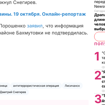
пере
ркнул Снегирев.
News
Сегодня
аины. 19 октября. Онлайн-репортаж
Драпа
длинн
челов
 Порошенко
заявил
, что информация
выбра
районе Бахмутовки не подтвердилась.
ПОП
1
"
т
к
2
"
н
с
с
онецк
антитеррористическая операция
Лисичанск
Дмитрий Снегирев
3
"
д